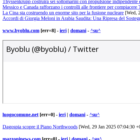
Thyssenkrupp costruirà sei sottomarini con propulsione indipendente d
Messico e Canada rafforzano i controlli alle frontiere per compiacere
La Cina sta costruendo un enorme sito per la fusione nucleare
[Wed, 2
Accordi di Giorgia Meloni in Arabia Saudita: Una Ripresa del Sostegn
www.byoblu.com
[err=8] -
ieri
|
domani
-
^su^
luogocomune.net
[err=0] -
ieri
|
domani
-
^su^
Dagospia scopre il Piano Northwoods
[Wed, 29 Jan 2025 07:04:30 +
mazzoninews.com
[err=0] -
ieri
|
domani
-
^su^