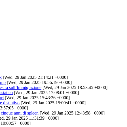
k
[Wed, 29 Jan 2025 21:14:21 +0000]
rump
[Wed, 29 Jan 2025 19:56:19 +0000]
stra sull’Immigrazione
[Wed, 29 Jan 2025 18:53:45 +0000]
ostatico
[Wed, 29 Jan 2025 17:08:01 +0000]
ari
[Wed, 29 Jan 2025 15:43:26 +0000]
e distintivo
[Wed, 29 Jan 2025 15:00:41 +0000]
3:57:05 +0000]
cinque anni di spleen
[Wed, 29 Jan 2025 12:43:58 +0000]
d, 29 Jan 2025 11:31:39 +0000]
 10:00:57 +0000]