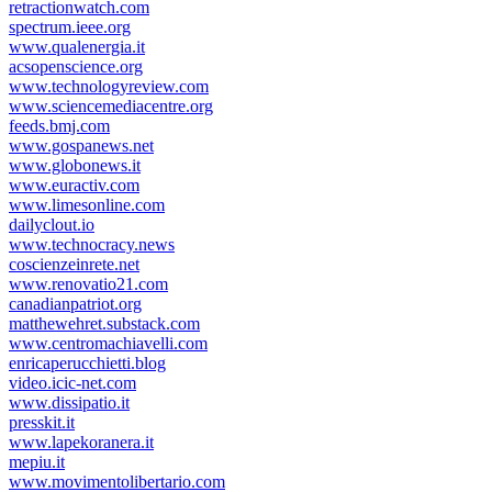
retractionwatch.com
spectrum.ieee.org
www.qualenergia.it
acsopenscience.org
www.technologyreview.com
www.sciencemediacentre.org
feeds.bmj.com
www.gospanews.net
www.globonews.it
www.euractiv.com
www.limesonline.com
dailyclout.io
www.technocracy.news
coscienzeinrete.net
www.renovatio21.com
canadianpatriot.org
matthewehret.substack.com
www.centromachiavelli.com
enricaperucchietti.blog
video.icic-net.com
www.dissipatio.it
presskit.it
www.lapekoranera.it
mepiu.it
www.movimentolibertario.com