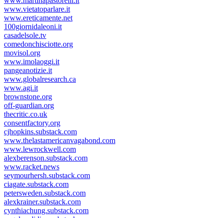
www.martinapastorelli.it
www.vietatoparlare.it
www.ereticamente.net
100giornidaleoni.it
casadelsole.tv
comedonchisciotte.org
movisol.org
www.imolaoggi.it
pangeanotizie.it
www.globalresearch.ca
www.agi.it
brownstone.org
off-guardian.org
thecritic.co.uk
consentfactory.org
cjhopkins.substack.com
www.thelastamericanvagabond.com
www.lewrockwell.com
alexberenson.substack.com
www.racket.news
seymourhersh.substack.com
ciagate.substack.com
petersweden.substack.com
alexkrainer.substack.com
cynthiachung.substack.com