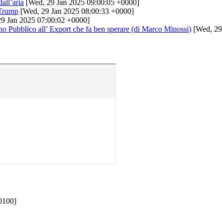
all’aria
[Wed, 29 Jan 2025 09:00:05 +0000]
 Trump
[Wed, 29 Jan 2025 08:00:33 +0000]
9 Jan 2025 07:00:02 +0000]
o Pubblico all’ Export che fa ben sperare (di Marco Minossi)
[Wed, 29
0100]