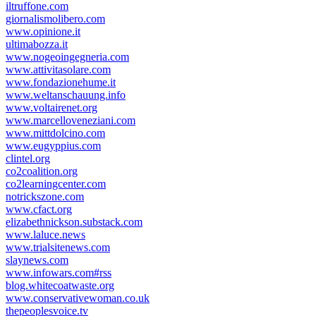
iltruffone.com
giornalismolibero.com
www.opinione.it
ultimabozza.it
www.nogeoingegneria.com
www.attivitasolare.com
www.fondazionehume.it
www.weltanschauung.info
www.voltairenet.org
www.marcelloveneziani.com
www.mittdolcino.com
www.eugyppius.com
clintel.org
co2coalition.org
co2learningcenter.com
notrickszone.com
www.cfact.org
elizabethnickson.substack.com
www.laluce.news
www.trialsitenews.com
slaynews.com
www.infowars.com#rss
blog.whitecoatwaste.org
www.conservativewoman.co.uk
thepeoplesvoice.tv