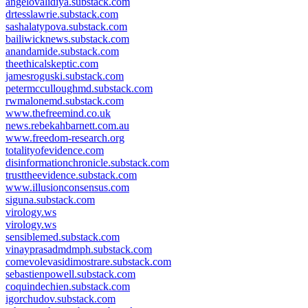
angelovalidiya.substack.com
drtesslawrie.substack.com
sashalatypova.substack.com
bailiwicknews.substack.com
anandamide.substack.com
theethicalskeptic.com
jamesroguski.substack.com
petermcculloughmd.substack.com
rwmalonemd.substack.com
www.thefreemind.co.uk
news.rebekahbarnett.com.au
www.freedom-research.org
totalityofevidence.com
disinformationchronicle.substack.com
trusttheevidence.substack.com
www.illusionconsensus.com
siguna.substack.com
virology.ws
virology.ws
sensiblemed.substack.com
vinayprasadmdmph.substack.com
comevolevasidimostrare.substack.com
sebastienpowell.substack.com
coquindechien.substack.com
igorchudov.substack.com