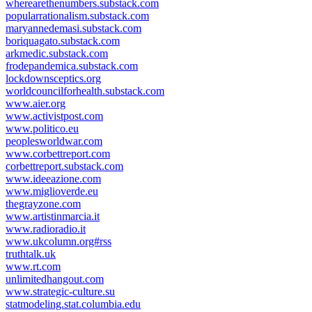
wherearethenumbers.substack.com
popularrationalism.substack.com
maryannedemasi.substack.com
boriquagato.substack.com
arkmedic.substack.com
frodepandemica.substack.com
lockdownsceptics.org
worldcouncilforhealth.substack.com
www.aier.org
www.activistpost.com
www.politico.eu
peoplesworldwar.com
www.corbettreport.com
corbettreport.substack.com
www.ideeazione.com
www.miglioverde.eu
thegrayzone.com
www.artistinmarcia.it
www.radioradio.it
www.ukcolumn.org#rss
truthtalk.uk
www.rt.com
unlimitedhangout.com
www.strategic-culture.su
statmodeling.stat.columbia.edu