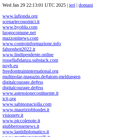
Wed Jan 29 22:13:01 UTC 2025 |
ieri
|
domani
www.lafionda.org
scenarieconomici.it
www.byoblu.com
luogocomune.net
mazzoninews.com
www.controinformazione.info
fahrenheit2022.it
www.lindipendente.online
rossellafidanza.substack.com
noyb.eu
freedomtraininternational.org
multipolar-magazin.de#atom-meldungen
digitalcourage.de#rss
digitalcourage.de#rss
www.astensionecostituente.it
icij.org
www.sabinopaciolla.com
www.maurizioblondet.it
visionetv.it
www.piccolenote.it
giubberossenews.it
www.lantidiplomatico.it