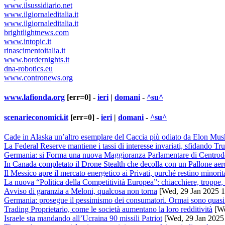
www.ilsussidiario.net
www.ilgiornaleditalia.it
www.ilgiornaleditalia.it
brightlightnews.com
www.intopic.it
rinascimentoitalia.it
www.bordernights.it
dna-robotics.eu
www.contronews.org
www.lafionda.org
[err=0] -
ieri
|
domani
-
^su^
scenarieconomici.it
[err=0] -
ieri
|
domani
-
^su^
Cade in Alaska un’altro esemplare del Caccia più odiato da Elon Mus
La Federal Reserve mantiene i tassi di interesse invariati, sfidando T
Germania: si Forma una nuova Maggioranza Parlamentare di Centrode
In Canada completato il Drone Stealth che decolla con un Pallone aer
Il Messico apre il mercato energetico ai Privati, purché restino minorit
La nuova “Politica della Competitività Europea”: chiacchiere, troppe, 
Avviso di garanzia a Meloni, qualcosa non torna
[Wed, 29 Jan 2025 1
Germania: prosegue il pessimismo dei consumatori. Ormai sono quasi 
Trading Proprietario, come le società aumentano la loro redditività
[We
Israele sta mandando all’Ucraina 90 missili Patriot
[Wed, 29 Jan 2025