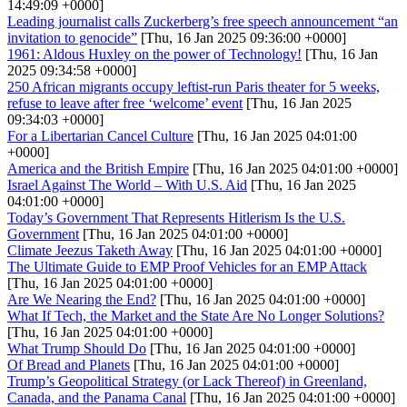
14:49:09 +0000]
Leading journalist calls Zuckerberg’s free speech announcement “an
invitation to genocide”
[Thu, 16 Jan 2025 09:36:00 +0000]
1961: Aldous Huxley on the power of Technology!
[Thu, 16 Jan
2025 09:34:58 +0000]
250 African migrants occupy leftist-run Paris theater for 5 weeks,
refuse to leave after free ‘welcome’ event
[Thu, 16 Jan 2025
09:34:03 +0000]
For a Libertarian Cancel Culture
[Thu, 16 Jan 2025 04:01:00
+0000]
America and the British Empire
[Thu, 16 Jan 2025 04:01:00 +0000]
Israel Against The World – With U.S. Aid
[Thu, 16 Jan 2025
04:01:00 +0000]
Today’s Government That Represents Hitlerism Is the U.S.
Government
[Thu, 16 Jan 2025 04:01:00 +0000]
Climate Jeezus Taketh Away
[Thu, 16 Jan 2025 04:01:00 +0000]
The Ultimate Guide to EMP Proof Vehicles for an EMP Attack
[Thu, 16 Jan 2025 04:01:00 +0000]
Are We Nearing the End?
[Thu, 16 Jan 2025 04:01:00 +0000]
What If Tech, the Market and the State Are No Longer Solutions?
[Thu, 16 Jan 2025 04:01:00 +0000]
What Trump Should Do
[Thu, 16 Jan 2025 04:01:00 +0000]
Of Bread and Planets
[Thu, 16 Jan 2025 04:01:00 +0000]
Trump’s Geopolitical Strategy (or Lack Thereof) in Greenland,
Canada, and the Panama Canal
[Thu, 16 Jan 2025 04:01:00 +0000]