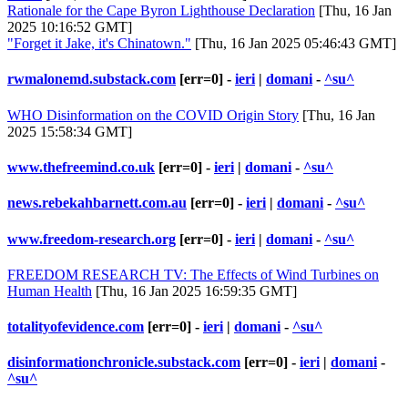
Rationale for the Cape Byron Lighthouse Declaration
[Thu, 16 Jan
2025 10:16:52 GMT]
"Forget it Jake, it's Chinatown."
[Thu, 16 Jan 2025 05:46:43 GMT]
rwmalonemd.substack.com
[err=0] -
ieri
|
domani
-
^su^
WHO Disinformation on the COVID Origin Story
[Thu, 16 Jan
2025 15:58:34 GMT]
www.thefreemind.co.uk
[err=0] -
ieri
|
domani
-
^su^
news.rebekahbarnett.com.au
[err=0] -
ieri
|
domani
-
^su^
www.freedom-research.org
[err=0] -
ieri
|
domani
-
^su^
FREEDOM RESEARCH TV: The Effects of Wind Turbines on
Human Health
[Thu, 16 Jan 2025 16:59:35 GMT]
totalityofevidence.com
[err=0] -
ieri
|
domani
-
^su^
disinformationchronicle.substack.com
[err=0] -
ieri
|
domani
-
^su^