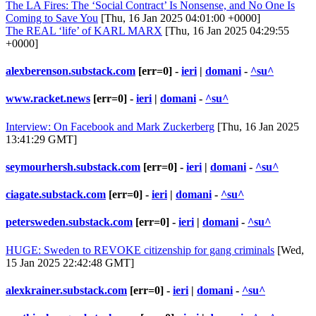
The LA Fires: The ‘Social Contract’ Is Nonsense, and No One Is
Coming to Save You
[Thu, 16 Jan 2025 04:01:00 +0000]
The REAL ‘life’ of KARL MARX
[Thu, 16 Jan 2025 04:29:55
+0000]
alexberenson.substack.com
[err=0] -
ieri
|
domani
-
^su^
www.racket.news
[err=0] -
ieri
|
domani
-
^su^
Interview: On Facebook and Mark Zuckerberg
[Thu, 16 Jan 2025
13:41:29 GMT]
seymourhersh.substack.com
[err=0] -
ieri
|
domani
-
^su^
ciagate.substack.com
[err=0] -
ieri
|
domani
-
^su^
petersweden.substack.com
[err=0] -
ieri
|
domani
-
^su^
HUGE: Sweden to REVOKE citizenship for gang criminals
[Wed,
15 Jan 2025 22:42:48 GMT]
alexkrainer.substack.com
[err=0] -
ieri
|
domani
-
^su^