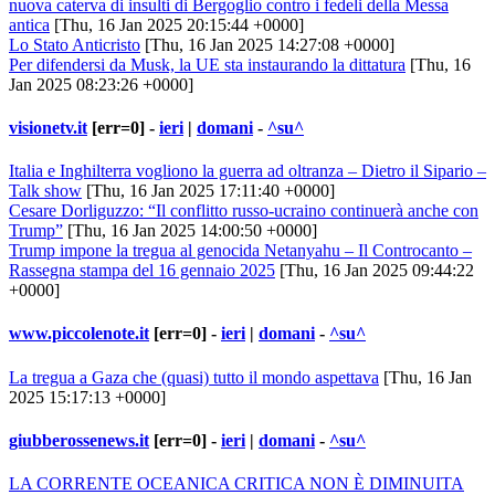
nuova caterva di insulti di Bergoglio contro i fedeli della Messa
antica
[Thu, 16 Jan 2025 20:15:44 +0000]
Lo Stato Anticristo
[Thu, 16 Jan 2025 14:27:08 +0000]
Per difendersi da Musk, la UE sta instaurando la dittatura
[Thu, 16
Jan 2025 08:23:26 +0000]
visionetv.it
[err=0] -
ieri
|
domani
-
^su^
Italia e Inghilterra vogliono la guerra ad oltranza – Dietro il Sipario –
Talk show
[Thu, 16 Jan 2025 17:11:40 +0000]
Cesare Dorliguzzo: “Il conflitto russo-ucraino continuerà anche con
Trump”
[Thu, 16 Jan 2025 14:00:50 +0000]
Trump impone la tregua al genocida Netanyahu – Il Controcanto –
Rassegna stampa del 16 gennaio 2025
[Thu, 16 Jan 2025 09:44:22
+0000]
www.piccolenote.it
[err=0] -
ieri
|
domani
-
^su^
La tregua a Gaza che (quasi) tutto il mondo aspettava
[Thu, 16 Jan
2025 15:17:13 +0000]
giubberossenews.it
[err=0] -
ieri
|
domani
-
^su^
LA CORRENTE OCEANICA CRITICA NON È DIMINUITA