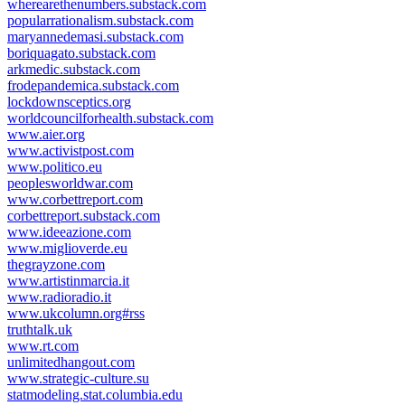
wherearethenumbers.substack.com
popularrationalism.substack.com
maryannedemasi.substack.com
boriquagato.substack.com
arkmedic.substack.com
frodepandemica.substack.com
lockdownsceptics.org
worldcouncilforhealth.substack.com
www.aier.org
www.activistpost.com
www.politico.eu
peoplesworldwar.com
www.corbettreport.com
corbettreport.substack.com
www.ideeazione.com
www.miglioverde.eu
thegrayzone.com
www.artistinmarcia.it
www.radioradio.it
www.ukcolumn.org#rss
truthtalk.uk
www.rt.com
unlimitedhangout.com
www.strategic-culture.su
statmodeling.stat.columbia.edu