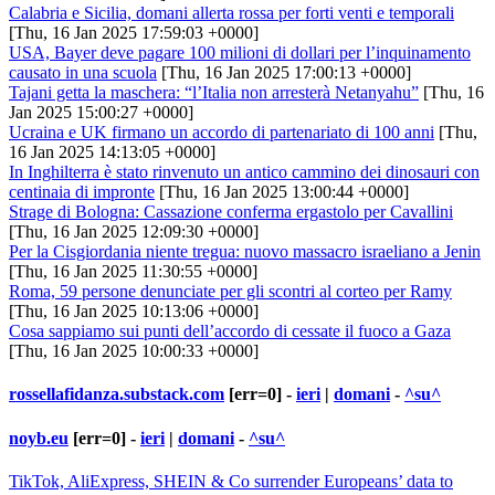
Calabria e Sicilia, domani allerta rossa per forti venti e temporali
[Thu, 16 Jan 2025 17:59:03 +0000]
USA, Bayer deve pagare 100 milioni di dollari per l’inquinamento
causato in una scuola
[Thu, 16 Jan 2025 17:00:13 +0000]
Tajani getta la maschera: “l’Italia non arresterà Netanyahu”
[Thu, 16
Jan 2025 15:00:27 +0000]
Ucraina e UK firmano un accordo di partenariato di 100 anni
[Thu,
16 Jan 2025 14:13:05 +0000]
In Inghilterra è stato rinvenuto un antico cammino dei dinosauri con
centinaia di impronte
[Thu, 16 Jan 2025 13:00:44 +0000]
Strage di Bologna: Cassazione conferma ergastolo per Cavallini
[Thu, 16 Jan 2025 12:09:30 +0000]
Per la Cisgiordania niente tregua: nuovo massacro israeliano a Jenin
[Thu, 16 Jan 2025 11:30:55 +0000]
Roma, 59 persone denunciate per gli scontri al corteo per Ramy
[Thu, 16 Jan 2025 10:13:06 +0000]
Cosa sappiamo sui punti dell’accordo di cessate il fuoco a Gaza
[Thu, 16 Jan 2025 10:00:33 +0000]
rossellafidanza.substack.com
[err=0] -
ieri
|
domani
-
^su^
noyb.eu
[err=0] -
ieri
|
domani
-
^su^
TikTok, AliExpress, SHEIN & Co surrender Europeans’ data to