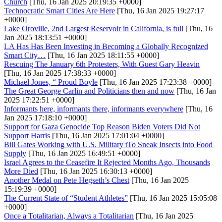
Church
[Thu, 16 Jan 2025 20:19:35 +0000]
Technocratic Smart Cities Are Here
[Thu, 16 Jan 2025 19:27:17
+0000]
Lake Oroville, 2nd Largest Reservoir in California, is full
[Thu, 16
Jan 2025 18:13:51 +0000]
LA Has Has Been Investing in Becoming a Globally Recognized
Smart City…
[Thu, 16 Jan 2025 18:11:55 +0000]
Rescuing The January 6th Protesters, With Guest Gary Heavin
[Thu, 16 Jan 2025 17:38:33 +0000]
Michael Jones, “ Proud Boyle
[Thu, 16 Jan 2025 17:23:38 +0000]
The Great George Carlin and Politicians then and now
[Thu, 16 Jan
2025 17:22:51 +0000]
Informants here, informants there, informants everywhere
[Thu, 16
Jan 2025 17:18:10 +0000]
Support for Gaza Genocide Top Reason Biden Voters Did Not
Support Harris
[Thu, 16 Jan 2025 17:01:04 +0000]
Bill Gates Working with U.S. Military tTo Sneak Insects into Food
Supply
[Thu, 16 Jan 2025 16:49:51 +0000]
Israel Agrees to the Ceasefire It Rejected Months Ago, Thousands
More Died
[Thu, 16 Jan 2025 16:30:13 +0000]
Another Medal on Pete Hegseth’s Chest
[Thu, 16 Jan 2025
15:19:39 +0000]
The Current State of “Student Athletes”
[Thu, 16 Jan 2025 15:05:08
+0000]
Once a Totalitarian, Always a Totalitarian
[Thu, 16 Jan 2025