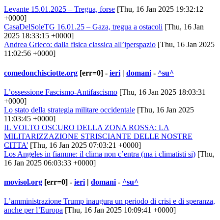
Levante 15.01.2025 – Tregua, forse
[Thu, 16 Jan 2025 19:32:12
+0000]
CasaDelSoleTG 16.01.25 – Gaza, tregua a ostacoli
[Thu, 16 Jan
2025 18:33:15 +0000]
Andrea Grieco: dalla fisica classica all’iperspazio
[Thu, 16 Jan 2025
11:02:56 +0000]
comedonchisciotte.org
[err=0] -
ieri
|
domani
-
^su^
L’ossessione Fascismo-Antifascismo
[Thu, 16 Jan 2025 18:03:31
+0000]
Lo stato della strategia militare occidentale
[Thu, 16 Jan 2025
11:03:45 +0000]
IL VOLTO OSCURO DELLA ZONA ROSSA: LA
MILITARIZZAZIONE STRISCIANTE DELLE NOSTRE
CITTA’
[Thu, 16 Jan 2025 07:03:21 +0000]
Los Angeles in fiamme: il clima non c’entra (ma i climatisti si)
[Thu,
16 Jan 2025 06:03:33 +0000]
movisol.org
[err=0] -
ieri
|
domani
-
^su^
L’amministrazione Trump inaugura un periodo di crisi e di speranza,
anche per l’Europa
[Thu, 16 Jan 2025 10:09:41 +0000]