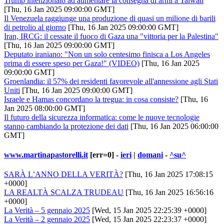
Trump intenzionato ad aumentare la consegna di armi a Taiwan
[Thu, 16 Jan 2025 09:00:00 GMT]
Il Venezuela raggiunge una produzione di quasi un milione di barili
di petrolio al giorno
[Thu, 16 Jan 2025 09:00:00 GMT]
Iran, IRCG: il cessate il fuoco di Gaza una "vittoria per la Palestina"
[Thu, 16 Jan 2025 09:00:00 GMT]
Deputato iraniano: "Non un solo centesimo finisca a Los Angeles
prima di essere speso per Gaza!" (VIDEO)
[Thu, 16 Jan 2025
09:00:00 GMT]
Groenlandia: il 57% dei residenti favorevole all'annessione agli Stati
Uniti
[Thu, 16 Jan 2025 09:00:00 GMT]
Israele e Hamas concordano la tregua: in cosa consiste?
[Thu, 16
Jan 2025 08:00:00 GMT]
Il futuro della sicurezza informatica: come le nuove tecnologie
stanno cambiando la protezione dei dati
[Thu, 16 Jan 2025 06:00:00
GMT]
www.martinapastorelli.it
[err=0] -
ieri
|
domani
-
^su^
SARÀ L’ANNO DELLA VERITÀ?
[Thu, 16 Jan 2025 17:08:15
+0000]
LA REALTÀ SCALZA TRUDEAU
[Thu, 16 Jan 2025 16:56:16
+0000]
La Verità – 5 gennaio 2025
[Wed, 15 Jan 2025 22:25:39 +0000]
La Verità – 2 gennaio 2025
[Wed, 15 Jan 2025 22:23:37 +0000]