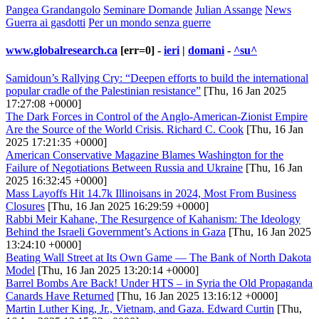
Pangea Grandangolo
Seminare Domande
Julian Assange
News
Guerra ai gasdotti
Per un mondo senza guerre
www.globalresearch.ca
[err=0] -
ieri
|
domani
-
^su^
Samidoun’s Rallying Cry: “Deepen efforts to build the international
popular cradle of the Palestinian resistance”
[Thu, 16 Jan 2025
17:27:08 +0000]
The Dark Forces in Control of the Anglo-American-Zionist Empire
Are the Source of the World Crisis. Richard C. Cook
[Thu, 16 Jan
2025 17:21:35 +0000]
American Conservative Magazine Blames Washington for the
Failure of Negotiations Between Russia and Ukraine
[Thu, 16 Jan
2025 16:32:45 +0000]
Mass Layoffs Hit 14.7k Illinoisans in 2024, Most From Business
Closures
[Thu, 16 Jan 2025 16:29:59 +0000]
Rabbi Meir Kahane, The Resurgence of Kahanism: The Ideology
Behind the Israeli Government’s Actions in Gaza
[Thu, 16 Jan 2025
13:24:10 +0000]
Beating Wall Street at Its Own Game — The Bank of North Dakota
Model
[Thu, 16 Jan 2025 13:20:14 +0000]
Barrel Bombs Are Back! Under HTS – in Syria the Old Propaganda
Canards Have Returned
[Thu, 16 Jan 2025 13:16:12 +0000]
Martin Luther King, Jr., Vietnam, and Gaza. Edward Curtin
[Thu,