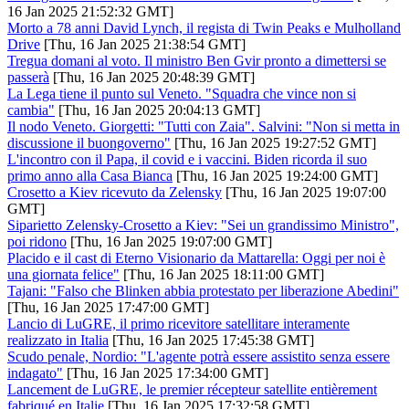
16 Jan 2025 21:52:32 GMT]
Morto a 78 anni David Lynch, il regista di Twin Peaks e Mulholland
Drive
[Thu, 16 Jan 2025 21:38:54 GMT]
Tregua domani al voto. Il ministro Ben Gvir pronto a dimettersi se
passerà
[Thu, 16 Jan 2025 20:48:39 GMT]
La Lega tiene il punto sul Veneto. "Squadra che vince non si
cambia"
[Thu, 16 Jan 2025 20:04:13 GMT]
Il nodo Veneto. Giorgetti: "Tutti con Zaia". Salvini: "Non si metta in
discussione il buongoverno"
[Thu, 16 Jan 2025 19:27:52 GMT]
L'incontro con il Papa, il covid e i vaccini. Biden ricorda il suo
primo anno alla Casa Bianca
[Thu, 16 Jan 2025 19:24:00 GMT]
Crosetto a Kiev ricevuto da Zelensky
[Thu, 16 Jan 2025 19:07:00
GMT]
Siparietto Zelensky-Crosetto a Kiev: "Sei un grandissimo Ministro",
poi ridono
[Thu, 16 Jan 2025 19:07:00 GMT]
Placido e il cast di Eterno Visionario da Mattarella: Oggi per noi è
una giornata felice"
[Thu, 16 Jan 2025 18:11:00 GMT]
Tajani: "Falso che Blinken abbia protestato per liberazione Abedini"
[Thu, 16 Jan 2025 17:47:00 GMT]
Lancio di LuGRE, il primo ricevitore satellitare interamente
realizzato in Italia
[Thu, 16 Jan 2025 17:45:38 GMT]
Scudo penale, Nordio: "L'agente potrà essere assistito senza essere
indagato"
[Thu, 16 Jan 2025 17:34:00 GMT]
Lancement de LuGRE, le premier récepteur satellite entièrement
fabriqué en Italie
[Thu, 16 Jan 2025 17:32:58 GMT]