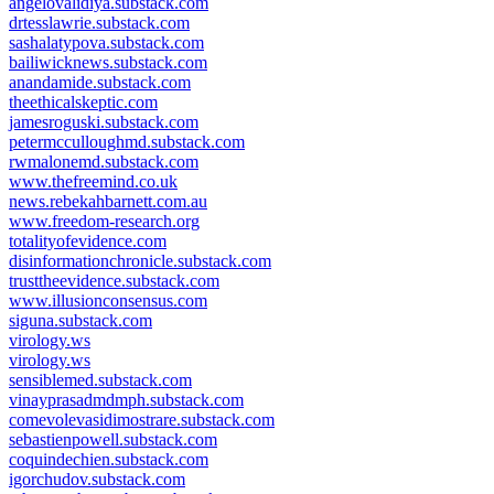
angelovalidiya.substack.com
drtesslawrie.substack.com
sashalatypova.substack.com
bailiwicknews.substack.com
anandamide.substack.com
theethicalskeptic.com
jamesroguski.substack.com
petermcculloughmd.substack.com
rwmalonemd.substack.com
www.thefreemind.co.uk
news.rebekahbarnett.com.au
www.freedom-research.org
totalityofevidence.com
disinformationchronicle.substack.com
trusttheevidence.substack.com
www.illusionconsensus.com
siguna.substack.com
virology.ws
virology.ws
sensiblemed.substack.com
vinayprasadmdmph.substack.com
comevolevasidimostrare.substack.com
sebastienpowell.substack.com
coquindechien.substack.com
igorchudov.substack.com