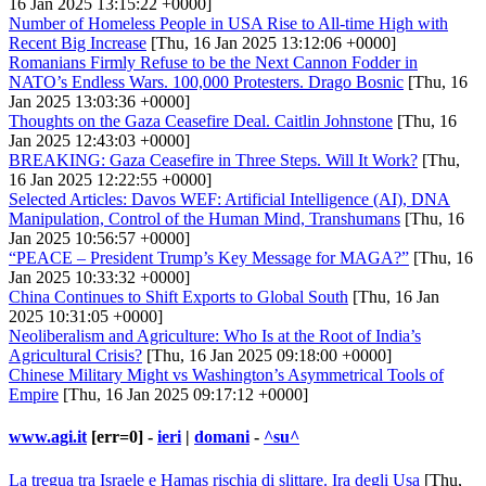
16 Jan 2025 13:15:22 +0000]
Number of Homeless People in USA Rise to All-time High with
Recent Big Increase
[Thu, 16 Jan 2025 13:12:06 +0000]
Romanians Firmly Refuse to be the Next Cannon Fodder in
NATO’s Endless Wars. 100,000 Protesters. Drago Bosnic
[Thu, 16
Jan 2025 13:03:36 +0000]
Thoughts on the Gaza Ceasefire Deal. Caitlin Johnstone
[Thu, 16
Jan 2025 12:43:03 +0000]
BREAKING: Gaza Ceasefire in Three Steps. Will It Work?
[Thu,
16 Jan 2025 12:22:55 +0000]
Selected Articles: Davos WEF: Artificial Intelligence (AI), DNA
Manipulation, Control of the Human Mind, Transhumans
[Thu, 16
Jan 2025 10:56:57 +0000]
“PEACE – President Trump’s Key Message for MAGA?”
[Thu, 16
Jan 2025 10:33:32 +0000]
China Continues to Shift Exports to Global South
[Thu, 16 Jan
2025 10:31:05 +0000]
Neoliberalism and Agriculture: Who Is at the Root of India’s
Agricultural Crisis?
[Thu, 16 Jan 2025 09:18:00 +0000]
Chinese Military Might vs Washington’s Asymmetrical Tools of
Empire
[Thu, 16 Jan 2025 09:17:12 +0000]
www.agi.it
[err=0] -
ieri
|
domani
-
^su^
La tregua tra Israele e Hamas rischia di slittare. Ira degli Usa
[Thu,