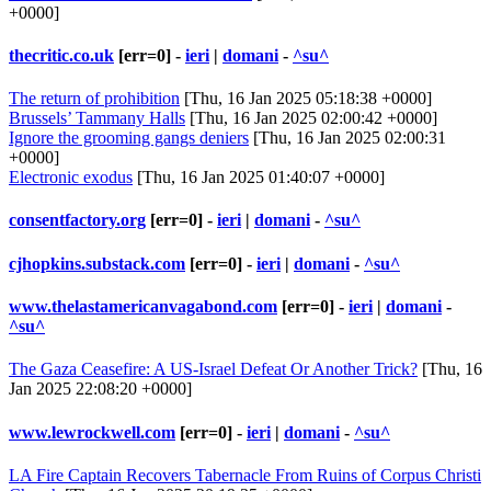
+0000]
thecritic.co.uk
[err=0] -
ieri
|
domani
-
^su^
The return of prohibition
[Thu, 16 Jan 2025 05:18:38 +0000]
Brussels’ Tammany Halls
[Thu, 16 Jan 2025 02:00:42 +0000]
Ignore the grooming gangs deniers
[Thu, 16 Jan 2025 02:00:31
+0000]
Electronic exodus
[Thu, 16 Jan 2025 01:40:07 +0000]
consentfactory.org
[err=0] -
ieri
|
domani
-
^su^
cjhopkins.substack.com
[err=0] -
ieri
|
domani
-
^su^
www.thelastamericanvagabond.com
[err=0] -
ieri
|
domani
-
^su^
The Gaza Ceasefire: A US-Israel Defeat Or Another Trick?
[Thu, 16
Jan 2025 22:08:20 +0000]
www.lewrockwell.com
[err=0] -
ieri
|
domani
-
^su^
LA Fire Captain Recovers Tabernacle From Ruins of Corpus Christi