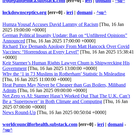
frodepandemica.substack.com
[err=0] -
ieri
|
domani
-
^su^
lockdownsceptics.org
[err=0] -
ieri
|
domani
-
^su^
Humza Yousaf Accuses David Lammy of Racism
[Thu, 16 Jan
2025 19:00:00 +0000]
German Political Insanity Update: Ban on “Unfiltered Opinions”
Announced
[Thu, 16 Jan 2025 17:00:00 +0000]
Richard Tice Demands Apology From Matt Hancock Over Covid
Vaccines: “Horrendous at Every Level”
[Thu, 16 Jan 2025 15:38:41
+0000]
Keir Starmer’s Human Rights Lawyer Chum is Shipwrecking His
Government
[Thu, 16 Jan 2025 13:00:00 +0000]
Why the ‘1 in 73 Muslims in Rotherham’ Statistic Is Misleading
[Thu, 16 Jan 2025 11:00:00 +0000]
Heat Pumps May Never be Cheaper than Gas Boilers, Miliband
Admits
[Thu, 16 Jan 2025 09:00:00 +0000]
Net Zero vs AI: Starmer Hasn’t Worked Out That The U.K. Can’t
Be a ‘Superpower’ in Both Climate and Computing
[Thu, 16 Jan
2025 07:00:00 +0000]
News Round-Up
[Thu, 16 Jan 2025 00:50:04 +0000]
worldcouncilforhealth.substack.com
[err=0] -
ieri
|
domani
-
^su^