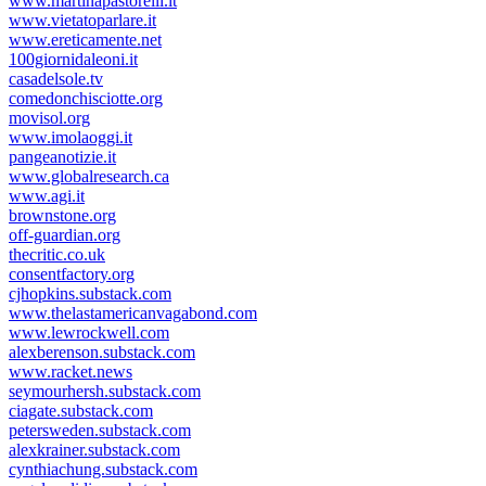
www.martinapastorelli.it
www.vietatoparlare.it
www.ereticamente.net
100giornidaleoni.it
casadelsole.tv
comedonchisciotte.org
movisol.org
www.imolaoggi.it
pangeanotizie.it
www.globalresearch.ca
www.agi.it
brownstone.org
off-guardian.org
thecritic.co.uk
consentfactory.org
cjhopkins.substack.com
www.thelastamericanvagabond.com
www.lewrockwell.com
alexberenson.substack.com
www.racket.news
seymourhersh.substack.com
ciagate.substack.com
petersweden.substack.com
alexkrainer.substack.com
cynthiachung.substack.com