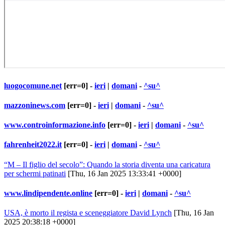
luogocomune.net
[err=0] -
ieri
|
domani
-
^su^
mazzoninews.com
[err=0] -
ieri
|
domani
-
^su^
www.controinformazione.info
[err=0] -
ieri
|
domani
-
^su^
fahrenheit2022.it
[err=0] -
ieri
|
domani
-
^su^
“M – Il figlio del secolo”: Quando la storia diventa una caricatura
per schermi patinati
[Thu, 16 Jan 2025 13:33:41 +0000]
www.lindipendente.online
[err=0] -
ieri
|
domani
-
^su^
USA, è morto il regista e sceneggiatore David Lynch
[Thu, 16 Jan
2025 20:38:18 +0000]