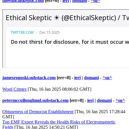
theethicalskeptic.com
[err=0] -
ieri
|
domani
-
^su^
jamesroguski.substack.com
[err=0] -
ieri
|
domani
-
^su^
Word Crimes
[Thu, 16 Jan 2025 08:06:02 GMT]
petermcculloughmd.substack.com
[err=0] -
ieri
|
domani
-
^su^
Obtuseness of Democrat Establishment
[Thu, 16 Jan 2025 17:28:44
GMT]
Top EMF Expert Reveals the Health Risks of Electromagnetic
Fields
[Thu, 16 Jan 2025 14:50:21 GMT]