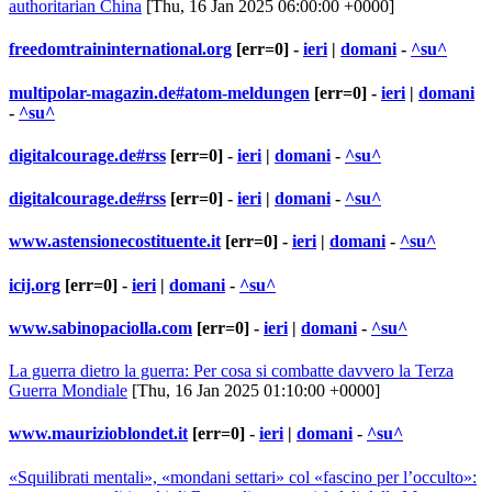
authoritarian China
[Thu, 16 Jan 2025 06:00:00 +0000]
freedomtraininternational.org
[err=0] -
ieri
|
domani
-
^su^
multipolar-magazin.de#atom-meldungen
[err=0] -
ieri
|
domani
-
^su^
digitalcourage.de#rss
[err=0] -
ieri
|
domani
-
^su^
digitalcourage.de#rss
[err=0] -
ieri
|
domani
-
^su^
www.astensionecostituente.it
[err=0] -
ieri
|
domani
-
^su^
icij.org
[err=0] -
ieri
|
domani
-
^su^
www.sabinopaciolla.com
[err=0] -
ieri
|
domani
-
^su^
La guerra dietro la guerra: Per cosa si combatte davvero la Terza
Guerra Mondiale
[Thu, 16 Jan 2025 01:10:00 +0000]
www.maurizioblondet.it
[err=0] -
ieri
|
domani
-
^su^
«Squilibrati mentali», «mondani settari» col «fascino per l’occulto»: