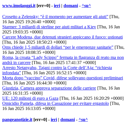
www.imolaoggi.it
[err=0] -
ieri
|
domani
-
^su^
Crosetto a Zelensky: “è il momento per aumentare gli aiuti”
[Thu,
16 Jan 2025 19:26:40 +0000]
Starmer: 3 miliardi di sterline per aiuti militari a Kiev
[Thu, 16 Jan
2025 19:03:35 +0000]
Carcere Modena, due detenuti stranieri appiccano il fuoco: ustionati
[Thu, 16 Jan 2025 18:50:23 +0000]
Oms chiede 1,5 miliardi di dollari “per le emergenze sanitarie”
[Thu,
16 Jan 2025 18:08:35 +0000]
Roma, la croata “Lady Scippo” fermata in flagranza di reato ma non
andrà in carcere
[Thu, 16 Jan 2025 17:41:37 +0000]
Arresto Netanyahu, Tajani contro la Corte dell’Aja: “richiesta
infondata”
[Thu, 16 Jan 2025 16:52:15 +0000]
Morta dopo “vaccino” Covid, difese sollevano questioni preliminari
[Thu, 16 Jan 2025 16:44:30 +0000]
Giustizia, Camera approva separazione delle carriere
[Thu, 16 Jan
2025 16:31:35 +0000]
UE: 120 milioni di euro a Gaza
[Thu, 16 Jan 2025 16:20:29 +0000]
Omicidio Pamela, difesa in Cassazione per evitare ergastolo
[Thu,
16 Jan 2025 16:13:05 +0000]
pangeanotizie.it
[err=0] -
ieri
|
domani
-
^su^