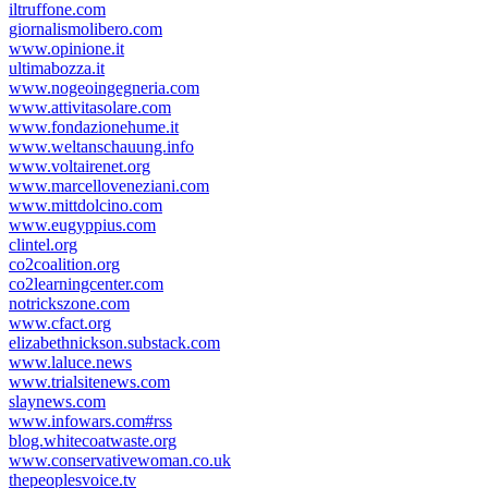
iltruffone.com
giornalismolibero.com
www.opinione.it
ultimabozza.it
www.nogeoingegneria.com
www.attivitasolare.com
www.fondazionehume.it
www.weltanschauung.info
www.voltairenet.org
www.marcelloveneziani.com
www.mittdolcino.com
www.eugyppius.com
clintel.org
co2coalition.org
co2learningcenter.com
notrickszone.com
www.cfact.org
elizabethnickson.substack.com
www.laluce.news
www.trialsitenews.com
slaynews.com
www.infowars.com#rss
blog.whitecoatwaste.org
www.conservativewoman.co.uk
thepeoplesvoice.tv