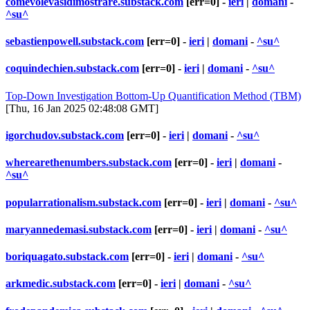
comevolevasidimostrare.substack.com
[err=0] -
ieri
|
domani
-
^su^
sebastienpowell.substack.com
[err=0] -
ieri
|
domani
-
^su^
coquindechien.substack.com
[err=0] -
ieri
|
domani
-
^su^
Top-Down Investigation Bottom-Up Quantification Method (TBM)
[Thu, 16 Jan 2025 02:48:08 GMT]
igorchudov.substack.com
[err=0] -
ieri
|
domani
-
^su^
wherearethenumbers.substack.com
[err=0] -
ieri
|
domani
-
^su^
popularrationalism.substack.com
[err=0] -
ieri
|
domani
-
^su^
maryannedemasi.substack.com
[err=0] -
ieri
|
domani
-
^su^
boriquagato.substack.com
[err=0] -
ieri
|
domani
-
^su^
arkmedic.substack.com
[err=0] -
ieri
|
domani
-
^su^