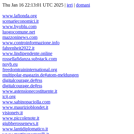
Thu Jan 16 22:13:01 UTC 2025 |
ieri
|
domani
www.lafionda.org
scenarieconomici.it
www.byoblu.com
luogocomune.net
mazzoninews.com
www.controinformazione.info
fahrenheit2022.it
www.lindipendente.online
rossellafidanza.substack.com
noyb.eu
freedomtraininternational.org
multipolar-magazin.de#atom-meldungen
digitalcourage.de#rss
digitalcourage.de#rss
www.astensionecostituente.it
icij.org
www.sabinopaciolla.com
www.maurizioblondet.it
visionetv.it
www.piccolenote.it
giubberossenews.it
www.lantidiplomatico.it