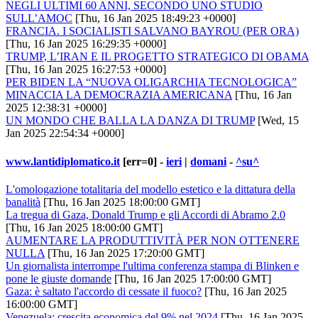
NEGLI ULTIMI 60 ANNI, SECONDO UNO STUDIO
SULL’AMOC
[Thu, 16 Jan 2025 18:49:23 +0000]
FRANCIA. I SOCIALISTI SALVANO BAYROU (PER ORA)
[Thu, 16 Jan 2025 16:29:35 +0000]
TRUMP, L’IRAN E IL PROGETTO STRATEGICO DI OBAMA
[Thu, 16 Jan 2025 16:27:53 +0000]
PER BIDEN LA “NUOVA OLIGARCHIA TECNOLOGICA”
MINACCIA LA DEMOCRAZIA AMERICANA
[Thu, 16 Jan
2025 12:38:31 +0000]
UN MONDO CHE BALLA LA DANZA DI TRUMP
[Wed, 15
Jan 2025 22:54:34 +0000]
www.lantidiplomatico.it
[err=0] -
ieri
|
domani
-
^su^
L'omologazione totalitaria del modello estetico e la dittatura della
banalità
[Thu, 16 Jan 2025 18:00:00 GMT]
La tregua di Gaza, Donald Trump e gli Accordi di Abramo 2.0
[Thu, 16 Jan 2025 18:00:00 GMT]
AUMENTARE LA PRODUTTIVITÀ PER NON OTTENERE
NULLA
[Thu, 16 Jan 2025 17:20:00 GMT]
Un giornalista interrompe l'ultima conferenza stampa di Blinken e
pone le giuste domande
[Thu, 16 Jan 2025 17:00:00 GMT]
Gaza: è saltato l'accordo di cessate il fuoco?
[Thu, 16 Jan 2025
16:00:00 GMT]
Venezuela: crescita economica del 9% nel 2024
[Thu, 16 Jan 2025