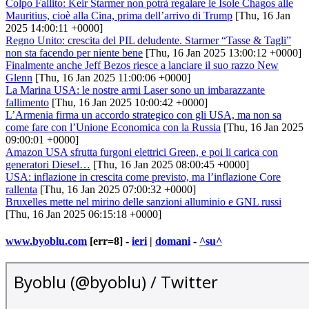
Colpo Fallito: Keir Starmer non potrà regalare le Isole Chagos alle
Mauritius, cioè alla Cina, prima dell’arrivo di Trump
[Thu, 16 Jan
2025 14:00:11 +0000]
Regno Unito: crescita del PIL deludente. Starmer “Tasse & Tagli”
non sta facendo per niente bene
[Thu, 16 Jan 2025 13:00:12 +0000]
Finalmente anche Jeff Bezos riesce a lanciare il suo razzo New
Glenn
[Thu, 16 Jan 2025 11:00:06 +0000]
La Marina USA: le nostre armi Laser sono un imbarazzante
fallimento
[Thu, 16 Jan 2025 10:00:42 +0000]
L’Armenia firma un accordo strategico con gli USA, ma non sa
come fare con l’Unione Economica con la Russia
[Thu, 16 Jan 2025
09:00:01 +0000]
Amazon USA sfrutta furgoni elettrici Green, e poi li carica con
generatori Diesel…
[Thu, 16 Jan 2025 08:00:45 +0000]
USA: inflazione in crescita come previsto, ma l’inflazione Core
rallenta
[Thu, 16 Jan 2025 07:00:32 +0000]
Bruxelles mette nel mirino delle sanzioni alluminio e GNL russi
[Thu, 16 Jan 2025 06:15:18 +0000]
www.byoblu.com
[err=8] -
ieri
|
domani
-
^su^