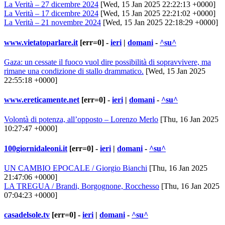
La Verità – 27 dicembre 2024
[Wed, 15 Jan 2025 22:22:13 +0000]
La Verità – 17 dicembre 2024
[Wed, 15 Jan 2025 22:21:02 +0000]
La Verità – 21 novembre 2024
[Wed, 15 Jan 2025 22:18:29 +0000]
www.vietatoparlare.it
[err=0] -
ieri
|
domani
-
^su^
Gaza: un cessate il fuoco vuol dire possibilità di sopravvivere, ma
rimane una condizione di stallo drammatico.
[Wed, 15 Jan 2025
22:55:18 +0000]
www.ereticamente.net
[err=0] -
ieri
|
domani
-
^su^
Volontà di potenza, all’opposto – Lorenzo Merlo
[Thu, 16 Jan 2025
10:27:47 +0000]
100giornidaleoni.it
[err=0] -
ieri
|
domani
-
^su^
UN CAMBIO EPOCALE / Giorgio Bianchi
[Thu, 16 Jan 2025
21:47:06 +0000]
LA TREGUA / Brandi, Borgognone, Rocchesso
[Thu, 16 Jan 2025
07:04:23 +0000]
casadelsole.tv
[err=0] -
ieri
|
domani
-
^su^