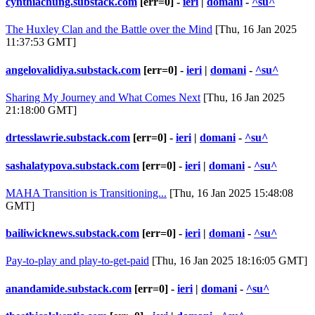
cynthiachung.substack.com
[err=0] -
ieri
|
domani
-
^su^
The Huxley Clan and the Battle over the Mind
[Thu, 16 Jan 2025
11:37:53 GMT]
angelovalidiya.substack.com
[err=0] -
ieri
|
domani
-
^su^
Sharing My Journey and What Comes Next
[Thu, 16 Jan 2025
21:18:00 GMT]
drtesslawrie.substack.com
[err=0] -
ieri
|
domani
-
^su^
sashalatypova.substack.com
[err=0] -
ieri
|
domani
-
^su^
MAHA Transition is Transitioning...
[Thu, 16 Jan 2025 15:48:08
GMT]
bailiwicknews.substack.com
[err=0] -
ieri
|
domani
-
^su^
Pay-to-play and play-to-get-paid
[Thu, 16 Jan 2025 18:16:05 GMT]
anandamide.substack.com
[err=0] -
ieri
|
domani
-
^su^