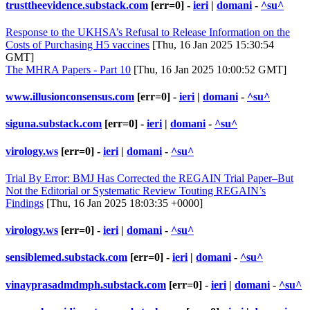
trusttheevidence.substack.com
[err=0] -
ieri
|
domani
-
^su^
Response to the UKHSA’s Refusal to Release Information on the
Costs of Purchasing H5 vaccines
[Thu, 16 Jan 2025 15:30:54
GMT]
The MHRA Papers - Part 10
[Thu, 16 Jan 2025 10:00:52 GMT]
www.illusionconsensus.com
[err=0] -
ieri
|
domani
-
^su^
siguna.substack.com
[err=0] -
ieri
|
domani
-
^su^
virology.ws
[err=0] -
ieri
|
domani
-
^su^
Trial By Error: BMJ Has Corrected the REGAIN Trial Paper–But
Not the Editorial or Systematic Review Touting REGAIN’s
Findings
[Thu, 16 Jan 2025 18:03:35 +0000]
virology.ws
[err=0] -
ieri
|
domani
-
^su^
sensiblemed.substack.com
[err=0] -
ieri
|
domani
-
^su^
vinayprasadmdmph.substack.com
[err=0] -
ieri
|
domani
-
^su^