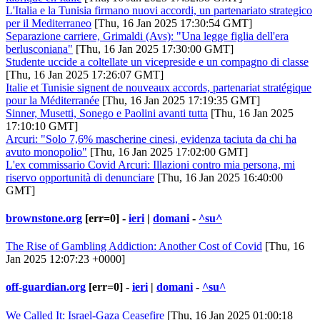
L'Italia e la Tunisia firmano nuovi accordi, un partenariato strategico
per il Mediterraneo
[Thu, 16 Jan 2025 17:30:54 GMT]
Separazione carriere, Grimaldi (Avs): "Una legge figlia dell'era
berlusconiana"
[Thu, 16 Jan 2025 17:30:00 GMT]
Studente uccide a coltellate un vicepreside e un compagno di classe
[Thu, 16 Jan 2025 17:26:07 GMT]
Italie et Tunisie signent de nouveaux accords, partenariat stratégique
pour la Méditerranée
[Thu, 16 Jan 2025 17:19:35 GMT]
Sinner, Musetti, Sonego e Paolini avanti tutta
[Thu, 16 Jan 2025
17:10:10 GMT]
Arcuri: "Solo 7,6% mascherine cinesi, evidenza taciuta da chi ha
avuto monopolio"
[Thu, 16 Jan 2025 17:02:00 GMT]
L'ex commissario Covid Arcuri: Illazioni contro mia persona, mi
riservo opportunità di denunciare
[Thu, 16 Jan 2025 16:40:00
GMT]
brownstone.org
[err=0] -
ieri
|
domani
-
^su^
The Rise of Gambling Addiction: Another Cost of Covid
[Thu, 16
Jan 2025 12:07:23 +0000]
off-guardian.org
[err=0] -
ieri
|
domani
-
^su^
We Called It: Israel-Gaza Ceasefire
[Thu, 16 Jan 2025 01:00:18