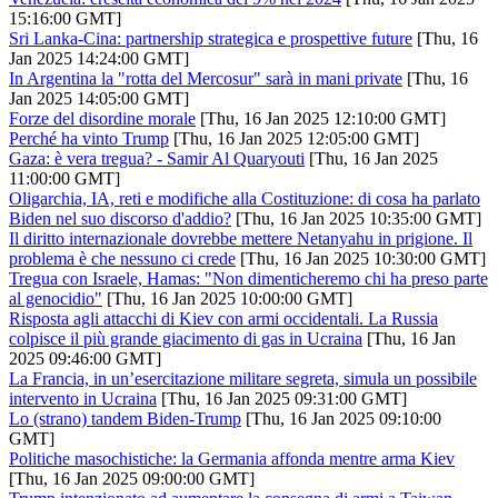
15:16:00 GMT]
Sri Lanka-Cina: partnership strategica e prospettive future
[Thu, 16
Jan 2025 14:24:00 GMT]
In Argentina la "rotta del Mercosur" sarà in mani private
[Thu, 16
Jan 2025 14:05:00 GMT]
Forze del disordine morale
[Thu, 16 Jan 2025 12:10:00 GMT]
Perché ha vinto Trump
[Thu, 16 Jan 2025 12:05:00 GMT]
Gaza: è vera tregua? - Samir Al Quaryouti
[Thu, 16 Jan 2025
11:00:00 GMT]
Oligarchia, IA, reti e modifiche alla Costituzione: di cosa ha parlato
Biden nel suo discorso d'addio?
[Thu, 16 Jan 2025 10:35:00 GMT]
Il diritto internazionale dovrebbe mettere Netanyahu in prigione. Il
problema è che nessuno ci crede
[Thu, 16 Jan 2025 10:30:00 GMT]
Tregua con Israele, Hamas: "Non dimenticheremo chi ha preso parte
al genocidio"
[Thu, 16 Jan 2025 10:00:00 GMT]
Risposta agli attacchi di Kiev con armi occidentali. La Russia
colpisce il più grande giacimento di gas in Ucraina
[Thu, 16 Jan
2025 09:46:00 GMT]
La Francia, in un’esercitazione militare segreta, simula un possibile
intervento in Ucraina
[Thu, 16 Jan 2025 09:31:00 GMT]
Lo (strano) tandem Biden-Trump
[Thu, 16 Jan 2025 09:10:00
GMT]
Politiche masochistiche: la Germania affonda mentre arma Kiev
[Thu, 16 Jan 2025 09:00:00 GMT]