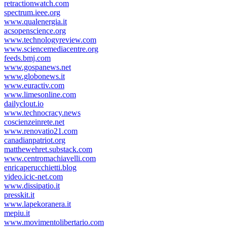
retractionwatch.com
spectrum.ieee.org
www.qualenergia.it
acsopenscience.org
www.technologyreview.com
www.sciencemediacentre.org
feeds.bmj.com
www.gospanews.net
www.globonews.it
www.euractiv.com
www.limesonline.com
dailyclout.io
www.technocracy.news
coscienzeinrete.net
www.renovatio21.com
canadianpatriot.org
matthewehret.substack.com
www.centromachiavelli.com
enricaperucchietti.blog
video.icic-net.com
www.dissipatio.it
presskit.it
www.lapekoranera.it
mepiu.it
www.movimentolibertario.com