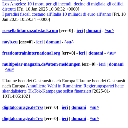
Los Angeles: 10 i morti per gli incendi, decine di migliaia gli edifici
distrutti
[Fri, 10 Jan 2025 10:36:32 +0000]
I paradisi fiscali costano all’Italia 10 miliardi di euro all’anno
[Fri, 10
Jan 2025 10:29:34 +0000]
rossellafidanza.substack.com
[err=0] -
ieri
|
domani
-
^su^
noyb.eu
[err=0] -
ieri
|
domani
-
^su^
freedomtraininternational.org
[err=0] -
ieri
|
domani
-
^su^
multipolar-magazin.de#atom-meldungen
[err=0] -
ieri
|
domani
-
^su^
Ukraine beendet Gastransit nach Europa Ukraine beendet Gastransit
nach Europa
Annullierte Wahl in Rumänien: Regierungspartei hatte
skandalisierte TikTok-Kampagne selbst finanziert
[2025-01-
10T14:05:10Z]
digitalcourage.de#rss
[err=0] -
ieri
|
domani
-
^su^
digitalcourage.de#rss
[err=0] -
ieri
|
domani
-
^su^