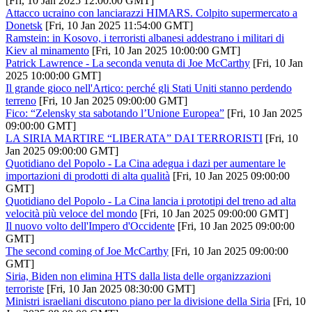
[Fri, 10 Jan 2025 12:00:00 GMT]
Attacco ucraino con lanciarazzi HIMARS. Colpito supermercato a
Donetsk
[Fri, 10 Jan 2025 11:54:00 GMT]
Ramstein: in Kosovo, i terroristi albanesi addestrano i militari di
Kiev al minamento
[Fri, 10 Jan 2025 10:00:00 GMT]
Patrick Lawrence - La seconda venuta di Joe McCarthy
[Fri, 10 Jan
2025 10:00:00 GMT]
Il grande gioco nell'Artico: perché gli Stati Uniti stanno perdendo
terreno
[Fri, 10 Jan 2025 09:00:00 GMT]
Fico: “Zelensky sta sabotando l’Unione Europea”
[Fri, 10 Jan 2025
09:00:00 GMT]
LA SIRIA MARTIRE “LIBERATA” DAI TERRORISTI
[Fri, 10
Jan 2025 09:00:00 GMT]
Quotidiano del Popolo - La Cina adegua i dazi per aumentare le
importazioni di prodotti di alta qualità
[Fri, 10 Jan 2025 09:00:00
GMT]
Quotidiano del Popolo - La Cina lancia i prototipi del treno ad alta
velocità più veloce del mondo
[Fri, 10 Jan 2025 09:00:00 GMT]
Il nuovo volto dell'Impero d'Occidente
[Fri, 10 Jan 2025 09:00:00
GMT]
The second coming of Joe McCarthy
[Fri, 10 Jan 2025 09:00:00
GMT]
Siria, Biden non elimina HTS dalla lista delle organizzazioni
terroriste
[Fri, 10 Jan 2025 08:30:00 GMT]
Ministri israeliani discutono piano per la divisione della Siria
[Fri, 10