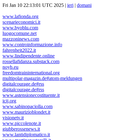
Fri Jan 10 22:13:01 UTC 2025 |
ieri
|
domani
www.lafionda.org
scenarieconomici.it
www.byoblu.com
luogocomune.net
mazzoninews.com
www.controinformazione.info
fahrenheit2022.it
www.lindipendente.online
rossellafidanza.substack.com
noyb.eu
freedomtraininternational.org
multipolar-magazin.de#atom-meldungen
digitalcourage.de#rss
digitalcourage.de#rss
www.astensionecostituente.it
icij.org
www.sabinopaciolla.com
www.maurizioblondet.it
visionetv.it
www.piccolenote.it
giubberossenews.it
www.lantidiplomatico.it