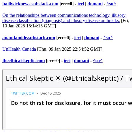
bailiwicknews.substack.com
[err=0] -
ieri
|
domani
-
^su^
On the relationships between communications technology, illusory
disease classification (diagnosis) and illusory disease outbreaks.
[Fri,
10 Jan 2025 15:14:15 GMT]
anandamide.substack.com
[err=0] -
ieri
|
domani
-
^su^
UnHealth Canada
[Thu, 09 Jan 2025 22:54:52 GMT]
theethicalskeptic.com
[err=0] -
ieri
|
domani
-
^su^