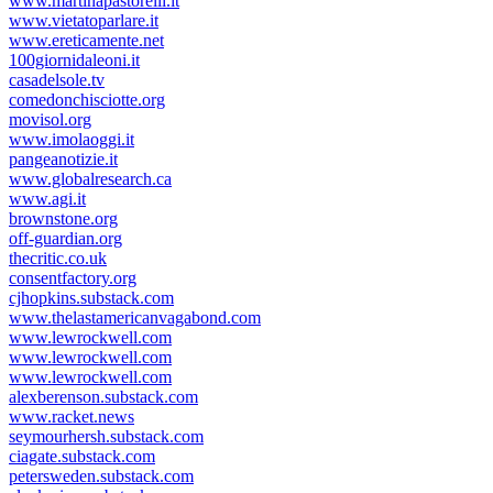
www.martinapastorelli.it
www.vietatoparlare.it
www.ereticamente.net
100giornidaleoni.it
casadelsole.tv
comedonchisciotte.org
movisol.org
www.imolaoggi.it
pangeanotizie.it
www.globalresearch.ca
www.agi.it
brownstone.org
off-guardian.org
thecritic.co.uk
consentfactory.org
cjhopkins.substack.com
www.thelastamericanvagabond.com
www.lewrockwell.com
www.lewrockwell.com
www.lewrockwell.com
alexberenson.substack.com
www.racket.news
seymourhersh.substack.com
ciagate.substack.com
petersweden.substack.com