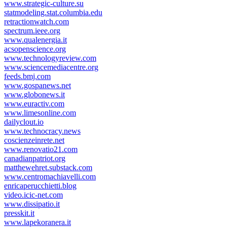
www.strategic-culture.su
statmodeling.stat.columbia.edu
retractionwatch.com
spectrum.ieee.org
www.qualenergia.it
acsopenscience.org
www.technologyreview.com
www.sciencemediacentre.org
feeds.bmj.com
www.gospanews.net
www.globonews.it
www.euractiv.com
www.limesonline.com
dailyclout.io
www.technocracy.news
coscienzeinrete.net
www.renovatio21.com
canadianpatriot.org
matthewehret.substack.com
www.centromachiavelli.com
enricaperucchietti.blog
video.icic-net.com
www.dissipatio.it
presskit.it
www.lapekoranera.it