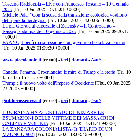
Toscano Raddoppia – Live con Francesco Toscano – 10 Gennaio
2025
[Fri, 10 Jan 2025 15:38:01 +0000]
Michele Pala: “Con la scusa della transizione ecologica vogliono
deturpare la Sardegna”
[Fri, 10 Jan 2025 14:00:06 +0000]
La pia Giorgia al capezzale di Zelensky – Il Controcanto –
Rassegna stampa del 10 gennaio 2025
[Fri, 10 Jan 2025 09:26:37
+0000]
FAANG, libertà di espressione e un governo che si lava le mani
[Fri, 10 Jan 2025 01:09:30 +0000]
www.piccolenote.it
[err=0] -
ieri
|
domani
-
^su^
Canada, Panama, Groenlandia: le mire di Trump e la storia
[Fri, 10
Jan 2025 16:21:25 +0000]
Trump e il nuovo volto dell'Impero d'Occidente
[Thu, 09 Jan 2025
23:26:03 +0000]
giubberossenews.it
[err=0] -
ieri
|
domani
-
^su^
L’UCRAINA HA ACCETTATO DI INIZIARE LE
ESUMAZIONI DELLE VITTIME DEI MASSACRI DI
GALIZIA E VOLINIA
[Fri, 10 Jan 2025 19:41:41 +0000]
LA ZANZARA COLONIALISTA (I) [DIARIO DI UN
MZUNGU #02]
[Fri, 10 Jan 2025 18:03:46 +0000]