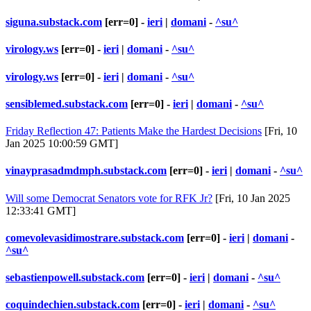
siguna.substack.com
[err=0] -
ieri
|
domani
-
^su^
virology.ws
[err=0] -
ieri
|
domani
-
^su^
virology.ws
[err=0] -
ieri
|
domani
-
^su^
sensiblemed.substack.com
[err=0] -
ieri
|
domani
-
^su^
Friday Reflection 47: Patients Make the Hardest Decisions
[Fri, 10
Jan 2025 10:00:59 GMT]
vinayprasadmdmph.substack.com
[err=0] -
ieri
|
domani
-
^su^
Will some Democrat Senators vote for RFK Jr?
[Fri, 10 Jan 2025
12:33:41 GMT]
comevolevasidimostrare.substack.com
[err=0] -
ieri
|
domani
-
^su^
sebastienpowell.substack.com
[err=0] -
ieri
|
domani
-
^su^
coquindechien.substack.com
[err=0] -
ieri
|
domani
-
^su^