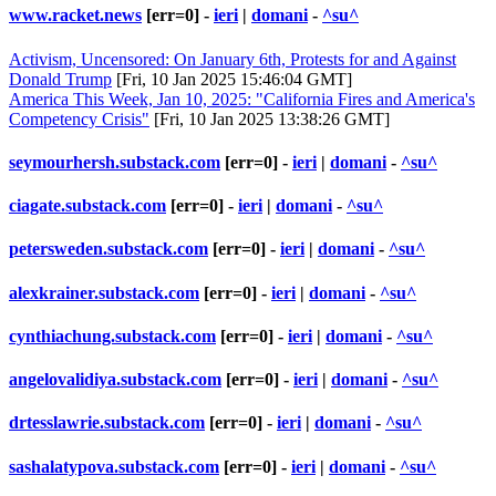
www.racket.news
[err=0] -
ieri
|
domani
-
^su^
Activism, Uncensored: On January 6th, Protests for and Against
Donald Trump
[Fri, 10 Jan 2025 15:46:04 GMT]
America This Week, Jan 10, 2025: "California Fires and America's
Competency Crisis"
[Fri, 10 Jan 2025 13:38:26 GMT]
seymourhersh.substack.com
[err=0] -
ieri
|
domani
-
^su^
ciagate.substack.com
[err=0] -
ieri
|
domani
-
^su^
petersweden.substack.com
[err=0] -
ieri
|
domani
-
^su^
alexkrainer.substack.com
[err=0] -
ieri
|
domani
-
^su^
cynthiachung.substack.com
[err=0] -
ieri
|
domani
-
^su^
angelovalidiya.substack.com
[err=0] -
ieri
|
domani
-
^su^
drtesslawrie.substack.com
[err=0] -
ieri
|
domani
-
^su^
sashalatypova.substack.com
[err=0] -
ieri
|
domani
-
^su^