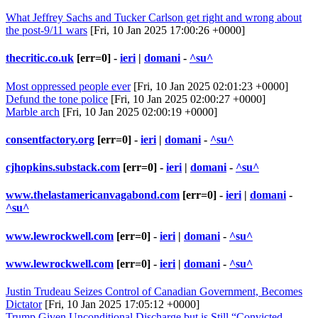
What Jeffrey Sachs and Tucker Carlson get right and wrong about
the post-9/11 wars
[Fri, 10 Jan 2025 17:00:26 +0000]
thecritic.co.uk
[err=0] -
ieri
|
domani
-
^su^
Most oppressed people ever
[Fri, 10 Jan 2025 02:01:23 +0000]
Defund the tone police
[Fri, 10 Jan 2025 02:00:27 +0000]
Marble arch
[Fri, 10 Jan 2025 02:00:19 +0000]
consentfactory.org
[err=0] -
ieri
|
domani
-
^su^
cjhopkins.substack.com
[err=0] -
ieri
|
domani
-
^su^
www.thelastamericanvagabond.com
[err=0] -
ieri
|
domani
-
^su^
www.lewrockwell.com
[err=0] -
ieri
|
domani
-
^su^
www.lewrockwell.com
[err=0] -
ieri
|
domani
-
^su^
Justin Trudeau Seizes Control of Canadian Government, Becomes
Dictator
[Fri, 10 Jan 2025 17:05:12 +0000]
Trump Given Unconditional Discharge but is Still “Convicted