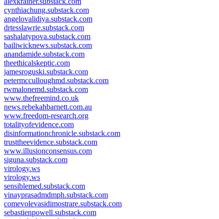
alexkrainer.substack.com
cynthiachung.substack.com
angelovalidiya.substack.com
drtesslawrie.substack.com
sashalatypova.substack.com
bailiwicknews.substack.com
anandamide.substack.com
theethicalskeptic.com
jamesroguski.substack.com
petermcculloughmd.substack.com
rwmalonemd.substack.com
www.thefreemind.co.uk
news.rebekahbarnett.com.au
www.freedom-research.org
totalityofevidence.com
disinformationchronicle.substack.com
trusttheevidence.substack.com
www.illusionconsensus.com
siguna.substack.com
virology.ws
virology.ws
sensiblemed.substack.com
vinayprasadmdmph.substack.com
comevolevasidimostrare.substack.com
sebastienpowell.substack.com