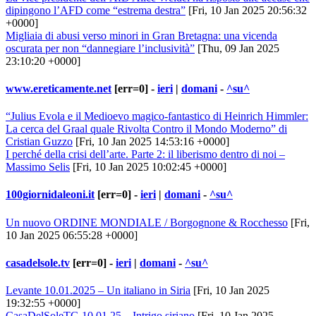
dipingono l’AFD come “estrema destra”
[Fri, 10 Jan 2025 20:56:32
+0000]
Migliaia di abusi verso minori in Gran Bretagna: una vicenda
oscurata per non “dannegiare l’inclusività”
[Thu, 09 Jan 2025
23:10:20 +0000]
www.ereticamente.net
[err=0] -
ieri
|
domani
-
^su^
“Julius Evola e il Medioevo magico-fantastico di Heinrich Himmler:
La cerca del Graal quale Rivolta Contro il Mondo Moderno” di
Cristian Guzzo
[Fri, 10 Jan 2025 14:53:16 +0000]
I perché della crisi dell’arte. Parte 2: il liberismo dentro di noi –
Massimo Selis
[Fri, 10 Jan 2025 10:02:45 +0000]
100giornidaleoni.it
[err=0] -
ieri
|
domani
-
^su^
Un nuovo ORDINE MONDIALE / Borgognone & Rocchesso
[Fri,
10 Jan 2025 06:55:28 +0000]
casadelsole.tv
[err=0] -
ieri
|
domani
-
^su^
Levante 10.01.2025 – Un italiano in Siria
[Fri, 10 Jan 2025
19:32:55 +0000]
CasaDelSoleTG 10.01.25 – Intrigo siriano
[Fri, 10 Jan 2025