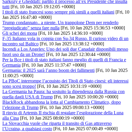
Sarkozy e Gheddafi: partito il processo all’ex Presidente che insulta
tutti
[Fri, 10 Jan 2025 19:12:05 +0000]
I titoli di stato francesi sono sempre più simili a quelli italiani
[Fri, 10
Jan 2025 16:47:40 +0000]
Trump condannato.. a niente. Un trappolone Dem per renderlo
“pregiudicato” senza fare nulla
[Fri, 10 Jan 2025 15:36:53 +0000]
Gli schei dei mona
[Fri, 10 Jan 2025 14:36:10 +0000]
F-35 Italiano vola in coppia con Su-34 Russo. Il curioso video di un
incontro sul Baltico
[Fri, 10 Jan 2025 13:38:12 +0000]
Incendi a Los Angeles: Uno dei soli due Canadair disponibili messo
fuori uso da un Drone!
[Fri, 10 Jan 2025 12:30:44 +0000]
Per la Bce i titoli di stato italiani fanno meglio di quelli di Francia e
Germania
[Fri, 10 Jan 2025 11:37:47 +0000]
Germania: il 2025 sarà l’anno boom dei fallimenti
[Fri, 10 Jan 2025
11:00:25 +0000]
La PBoC interrompe l’acquisto dei Titoli di Stato cinesi: gli interessi
sono scesi troppo!
[Fri, 10 Jan 2025 10:31:19 +0000]
La Germania ha Paura: ha sostuito la dipendenza dalla Russia con
quella dagli USA di Trump
[Fri, 10 Jan 2025 10:00:20 +0000]
BlackRock abbandona la lotta al Cambiamento Climatico, dopo
l’elezione di Trump
[Fri, 10 Jan 2025 09:00:13 +0000]
Il rinvio di Artemis II rischia di regalare l’esplorazione della Luna
alla Cina
[Fri, 10 Jan 2025 08:00:19 +0000]
La Slovacchia vuole che riparta il transito di Gas attraverso
l’Ucraina, a qualsiasi costo
[Fri, 10 Jan 2025 07:00:49 +0000]