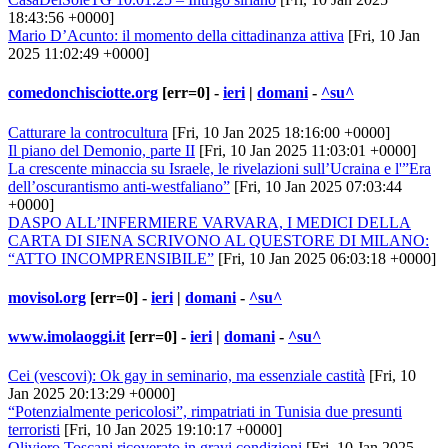
18:43:56 +0000]
Mario D’Acunto: il momento della cittadinanza attiva
[Fri, 10 Jan
2025 11:02:49 +0000]
comedonchisciotte.org
[err=0] -
ieri
|
domani
-
^su^
Catturare la controcultura
[Fri, 10 Jan 2025 18:16:00 +0000]
Il piano del Demonio, parte II
[Fri, 10 Jan 2025 11:03:01 +0000]
La crescente minaccia su Israele, le rivelazioni sull’Ucraina e l'”Era
dell’oscurantismo anti-westfaliano”
[Fri, 10 Jan 2025 07:03:44
+0000]
DASPO ALL’INFERMIERE VARVARA, I MEDICI DELLA
CARTA DI SIENA SCRIVONO AL QUESTORE DI MILANO:
“ATTO INCOMPRENSIBILE”
[Fri, 10 Jan 2025 06:03:18 +0000]
movisol.org
[err=0] -
ieri
|
domani
-
^su^
www.imolaoggi.it
[err=0] -
ieri
|
domani
-
^su^
Cei (vescovi): Ok gay in seminario, ma essenziale castità
[Fri, 10
Jan 2025 20:13:29 +0000]
“Potenzialmente pericolosi”, rimpatriati in Tunisia due presunti
terroristi
[Fri, 10 Jan 2025 19:10:17 +0000]
Oliviero Toscani ricoverato in gravi condizioni
[Fri, 10 Jan 2025