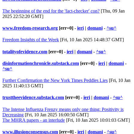
The beginning of the end for the 'fact-checker' con?
[Thu, 09 Jan
2025 22:52:20 GMT]
www.freedom-research.org
[err=0] -
ieri
|
domani
-
^su^
Freedom Insights of the Week
[Fri, 10 Jan 2025 14:48:37 GMT]
totalityofevidence.com
[err=0] -
ieri
|
domani
-
^su^
disinformationchronicle.substack.com
[err=0] -
ieri
|
domani
-
^su^
Further Confirmation the New York Times Peddles Lies
[Fri, 10 Jan
2025 11:40:13 GMT]
trusttheevidence.substack.com
[err=0] -
ieri
|
domani
-
^su^
The Intense Influenza Frenzy means only one thing: Positivity is
Decreasing
[Fri, 10 Jan 2025 16:00:50 GMT]
The MHRA papers - an interlude
[Fri, 10 Jan 2025 10:01:03 GMT]
www.illusionconsensus.com
[err=0] -
ieri
|
domani
-
^su^