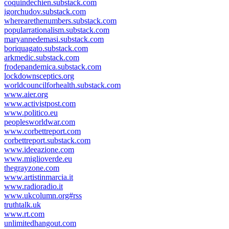
coquindechien.substack.com
igorchudov.substack.com
wherearethenumbers.substack.com
popularrationalism.substack.com
maryannedemasi.substack.com
boriquagato.substack.com
arkmedic.substack.com
frodepandemica.substack.com
lockdownsceptics.org
worldcouncilforhealth.substack.com
www.aier.org
www.activistpost.com
www.politico.eu
peoplesworldwar.com
www.corbettreport.com
corbettreport.substack.com
www.ideeazione.com
www.miglioverde.eu
thegrayzone.com
www.artistinmarcia.it
www.radioradio.it
www.ukcolumn.org#rss
truthtalk.uk
www.rt.com
unlimitedhangout.com