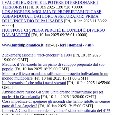
I VALORI EUROPEI E IL POTERE DI PERDONARE I
TERRORISTI
[Fri, 10 Jan 2025 13:07:28 +0000]
LOS ANGELES. MIGLIAIA DI PROPRIETARI DI CASE
ABBANDONATI DAI LORO ASSICURATORI PRIMA
DELL’INCENDIO DI PALISADES
[Fri, 10 Jan 2025 11:58:22
+0000]
HUFFPOST CI SPIEGA PERCHÉ IL LUNEDÌ È DIVERSO
DAL MARTEDÌ
[Fri, 10 Jan 2025 09:36:01 +0000]
www.lantidiplomatico.it
[err=0] -
ieri
|
domani
-
^su^
Zuckerberg associa i "fact-checker" a 1984
[Fri, 10 Jan 2025
19:00:00 GMT]
Maduro: il Venezuela ha un piano di sviluppo preparato dal suo
popolo
[Fri, 10 Jan 2025 18:29:00 GMT]
Maduro e il terzo mandato: rafforzare il progetto bolivariano in un
mondo multipolare
[Fri, 10 Jan 2025 16:11:00 GMT]
La "sovranista" che odia i paesi sovrani
[Fri, 10 Jan 2025 14:55:00
GMT]
Ambasciatore russo: Gli Stati Uniti creano infrastrutture per jet
nucleari in Groenlandia
[Fri, 10 Jan 2025 13:20:00 GMT]
Cosa impedisce di spegnere gli incendi che hanno ridotto in cenere
parte di Los Angeles?
[Fri, 10 Jan 2025 13:15:00 GMT]
Lancet: A Gaza il numero delle vittime è stato sottostimato del 41%