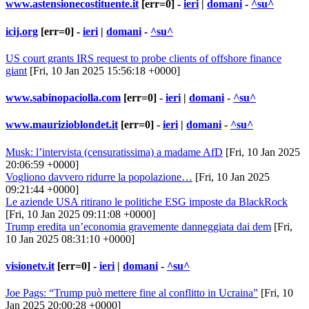
www.astensionecostituente.it
[err=0] -
ieri
|
domani
-
^su^
icij.org
[err=0] -
ieri
|
domani
-
^su^
US court grants IRS request to probe clients of offshore finance
giant
[Fri, 10 Jan 2025 15:56:18 +0000]
www.sabinopaciolla.com
[err=0] -
ieri
|
domani
-
^su^
www.maurizioblondet.it
[err=0] -
ieri
|
domani
-
^su^
Musk: l’intervista (censuratissima) a madame AfD
[Fri, 10 Jan 2025
20:06:59 +0000]
Vogliono davvero ridurre la popolazione…
[Fri, 10 Jan 2025
09:21:44 +0000]
Le aziende USA ritirano le politiche ESG imposte da BlackRock
[Fri, 10 Jan 2025 09:11:08 +0000]
Trump eredita un’economia gravemente danneggiata dai dem
[Fri,
10 Jan 2025 08:31:10 +0000]
visionetv.it
[err=0] -
ieri
|
domani
-
^su^
Joe Pags: “Trump può mettere fine al conflitto in Ucraina”
[Fri, 10
Jan 2025 20:00:28 +0000]