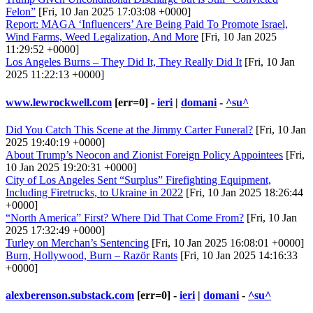
Felon”
[Fri, 10 Jan 2025 17:03:08 +0000]
Report: MAGA ‘Influencers’ Are Being Paid To Promote Israel,
Wind Farms, Weed Legalization, And More
[Fri, 10 Jan 2025
11:29:52 +0000]
Los Angeles Burns – They Did It, They Really Did It
[Fri, 10 Jan
2025 11:22:13 +0000]
www.lewrockwell.com
[err=0] -
ieri
|
domani
-
^su^
Did You Catch This Scene at the Jimmy Carter Funeral?
[Fri, 10 Jan
2025 19:40:19 +0000]
About Trump’s Neocon and Zionist Foreign Policy Appointees
[Fri,
10 Jan 2025 19:20:31 +0000]
City of Los Angeles Sent “Surplus” Firefighting Equipment,
Including Firetrucks, to Ukraine in 2022
[Fri, 10 Jan 2025 18:26:44
+0000]
“North America” First? Where Did That Come From?
[Fri, 10 Jan
2025 17:32:49 +0000]
Turley on Merchan’s Sentencing
[Fri, 10 Jan 2025 16:08:01 +0000]
Burn, Hollywood, Burn – Razör Rants
[Fri, 10 Jan 2025 14:16:33
+0000]
alexberenson.substack.com
[err=0] -
ieri
|
domani
-
^su^