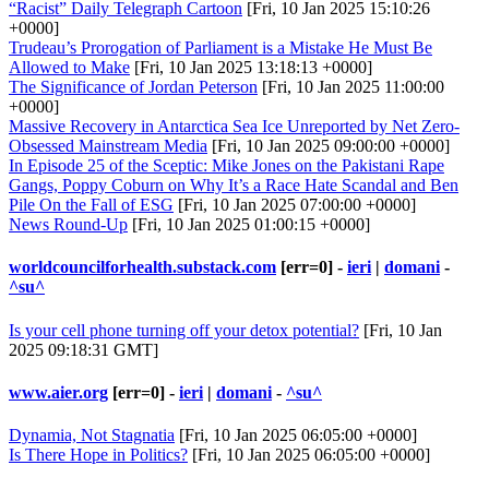
“Racist” Daily Telegraph Cartoon
[Fri, 10 Jan 2025 15:10:26
+0000]
Trudeau’s Prorogation of Parliament is a Mistake He Must Be
Allowed to Make
[Fri, 10 Jan 2025 13:18:13 +0000]
The Significance of Jordan Peterson
[Fri, 10 Jan 2025 11:00:00
+0000]
Massive Recovery in Antarctica Sea Ice Unreported by Net Zero-
Obsessed Mainstream Media
[Fri, 10 Jan 2025 09:00:00 +0000]
In Episode 25 of the Sceptic: Mike Jones on the Pakistani Rape
Gangs, Poppy Coburn on Why It’s a Race Hate Scandal and Ben
Pile On the Fall of ESG
[Fri, 10 Jan 2025 07:00:00 +0000]
News Round-Up
[Fri, 10 Jan 2025 01:00:15 +0000]
worldcouncilforhealth.substack.com
[err=0] -
ieri
|
domani
-
^su^
Is your cell phone turning off your detox potential?
[Fri, 10 Jan
2025 09:18:31 GMT]
www.aier.org
[err=0] -
ieri
|
domani
-
^su^
Dynamia, Not Stagnatia
[Fri, 10 Jan 2025 06:05:00 +0000]
Is There Hope in Politics?
[Fri, 10 Jan 2025 06:05:00 +0000]