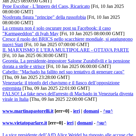
Jan 2025 08:00:00 GMT]
Pepe Escobar - L'Impero del Caos, Ricaricato
[Fri, 10 Jan 2025
08:00:00 GMT]
Nosferatu figura "principe" della russofobia
[Fri, 10 Jan 2025
08:00:00 GMT]
La censura non è solo oscurare post su Facebook: il caso
"Karmageddon" di Iyah May
[Fri, 10 Jan 2025 08:00:00 GMT]
Cresce il ruolo dei BRICS nello scacchiere mondiale, si aggiungono
nuovi Stati
[Fri, 10 Jan 2025 07:00:00 GMT]
IL MARXISMO E L'ERA MULTIPOLARE - OTTAVA PARTE
[Fri, 10 Jan 2025 06:30:00 GMT]
Georgia. La presidente-impostore Salome Zurabišvili e la pensione
dorata a stelle e strisce
[Fri, 10 Jan 2025 06:00:00 GMT]
Cabello: "Machado ha fallito nel suo tentativo di generare caos"
[Thu, 09 Jan 2025 23:28:00 GMT]
Venezuela: il trionfo del chavismo e il fiasco dell’opposizione
estremista
[Thu, 09 Jan 2025 22:01:00 GMT]
FALSO! La fake news dell'arresto di Machado in Venezuela diventa
virale in Italia
[Thu, 09 Jan 2025 22:00:00 GMT]
www.martinapastorelli.it
[err=0] -
ieri
|
domani
-
^su^
www.vietatoparlare.it
[err=0] -
ieri
|
domani
-
^su^
La vice presidente dell’AfD Alice Weidel ha risposto alle accuse che