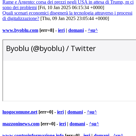
Rame e Argento: corsa dei prezzi negli USA in attesa di Trump, m ci
sono dei problemi
[Fri, 10 Jan 2025 06:15:34 +0000]
Quali scenari economici disegnerà la tecnologia attraverso i processi
di digitalizzazione?
[Thu, 09 Jan 2025 23:05:44 +0000]
www.byoblu.com
[err=8] -
ieri
|
domani
-
^su^
luogocomune.net
[err=0] -
ieri
|
domani
-
^su^
mazzoninews.com
[err=0] -
ieri
|
domani
-
^su^
www.controinformazione.info
[err=0] -
ieri
|
domani
-
^su^