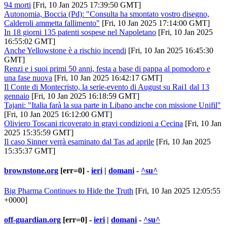
94 morti
[Fri, 10 Jan 2025 17:39:50 GMT]
Autonomia, Boccia (Pd): "Consulta ha smontato vostro disegno,
Calderoli ammetta fallimento"
[Fri, 10 Jan 2025 17:14:00 GMT]
In 18 giorni 135 patenti sospese nel Napoletano
[Fri, 10 Jan 2025
16:55:02 GMT]
Anche Yellowstone è a rischio incendi
[Fri, 10 Jan 2025 16:45:30
GMT]
Renzi e i suoi primi 50 anni, festa a base di pappa al pomodoro e
una fase nuova
[Fri, 10 Jan 2025 16:42:17 GMT]
Il Conte di Montecristo, la serie-evento di August su Rai1 dal 13
gennaio
[Fri, 10 Jan 2025 16:18:59 GMT]
Tajani: "Italia farà la sua parte in Libano anche con missione Unifil"
[Fri, 10 Jan 2025 16:12:00 GMT]
Oliviero Toscani ricoverato in gravi condizioni a Cecina
[Fri, 10 Jan
2025 15:35:59 GMT]
Il caso Sinner verrà esaminato dal Tas ad aprile
[Fri, 10 Jan 2025
15:35:37 GMT]
brownstone.org
[err=0] -
ieri
|
domani
-
^su^
Big Pharma Continues to Hide the Truth
[Fri, 10 Jan 2025 12:05:55
+0000]
off-guardian.org
[err=0] -
ieri
|
domani
-
^su^