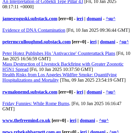
An Interpretation of Göbekli Tepe Pillar 43
[Fri, 10 Jan 2025
08:17:11 +0000]
jamesroguski.substack.com
[err=0] -
ieri
|
domani
-
^su^
Evidence of DNA Contamination
[Fri, 10 Jan 2025 09:36:44 GMT]
petermcculloughmd.substack.com
[err=0] -
ieri
|
domani
-
^su^
Peter Hotez Publishes His 'Antivaccine' Counterattack Plans
[Fri, 10
Jan 2025 16:56:59 GMT]
Mass Destruction of Livestock Backfiring with Greater Zoonotic
H5N1 Spread
[Fri, 10 Jan 2025 10:37:50 GMT]
Health Risks from Los Angeles Wildfire Smoke: Quantifying
Hospitalizations and Mortality
[Thu, 09 Jan 2025 23:54:19 GMT]
rwmalonemd.substack.com
[err=0] -
ieri
|
domani
-
^su^
Friday Funnies: While Rome Burns,
[Fri, 10 Jan 2025 16:16:47
GMT]
www.thefreemind.co.uk
[err=0] -
ieri
|
domani
-
^su^
news.rebekahbarnett.com.au
[err=0] -
ieri
|
domani
-
^su^