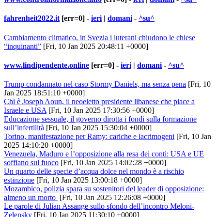
fahrenheit2022.it
[err=0] -
ieri
|
domani
-
^su^
Cambiamento climatico, in Svezia i luterani chiudono le chiese
“inquinanti”
[Fri, 10 Jan 2025 20:48:11 +0000]
www.lindipendente.online
[err=0] -
ieri
|
domani
-
^su^
Trump condannato nel caso Stormy Daniels, ma senza pena
[Fri, 10
Jan 2025 18:51:10 +0000]
Chi è Joseph Aoun, il neoeletto presidente libanese che piace a
Israele e USA
[Fri, 10 Jan 2025 17:30:56 +0000]
Educazione sessuale, il governo dirotta i fondi sulla formazione
sull’infertilità
[Fri, 10 Jan 2025 15:30:04 +0000]
Torino, manifestazione per Ramy: cariche e lacrimogeni
[Fri, 10 Jan
2025 14:10:20 +0000]
Venezuela, Maduro e l’opposizione alla resa dei conti: USA e UE
soffiano sul fuoco
[Fri, 10 Jan 2025 14:02:28 +0000]
Un quarto delle specie d’acqua dolce nel mondo è a rischio
estinzione
[Fri, 10 Jan 2025 13:00:18 +0000]
Mozambico, polizia spara su sostenitori del leader di opposizione:
almeno un morto
[Fri, 10 Jan 2025 12:26:08 +0000]
Le parole di Julian Assange sullo sfondo dell’incontro Meloni-
Zelensky
[Fri, 10 Jan 2025 11:30:10 +0000]