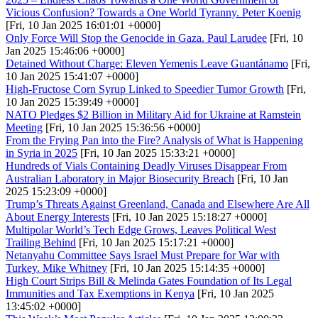
Vicious Confusion? Towards a One World Tyranny. Peter Koenig
[Fri, 10 Jan 2025 16:01:01 +0000]
Only Force Will Stop the Genocide in Gaza. Paul Larudee
[Fri, 10
Jan 2025 15:46:06 +0000]
Detained Without Charge: Eleven Yemenis Leave Guantánamo
[Fri,
10 Jan 2025 15:41:07 +0000]
High-Fructose Corn Syrup Linked to Speedier Tumor Growth
[Fri,
10 Jan 2025 15:39:49 +0000]
NATO Pledges $2 Billion in Military Aid for Ukraine at Ramstein
Meeting
[Fri, 10 Jan 2025 15:36:56 +0000]
From the Frying Pan into the Fire? Analysis of What is Happening
in Syria in 2025
[Fri, 10 Jan 2025 15:33:21 +0000]
Hundreds of Vials Containing Deadly Viruses Disappear From
Australian Laboratory in Major Biosecurity Breach
[Fri, 10 Jan
2025 15:23:09 +0000]
Trump’s Threats Against Greenland, Canada and Elsewhere Are All
About Energy Interests
[Fri, 10 Jan 2025 15:18:27 +0000]
Multipolar World’s Tech Edge Grows, Leaves Political West
Trailing Behind
[Fri, 10 Jan 2025 15:17:21 +0000]
Netanyahu Committee Says Israel Must Prepare for War with
Turkey. Mike Whitney
[Fri, 10 Jan 2025 15:14:35 +0000]
High Court Strips Bill & Melinda Gates Foundation of Its Legal
Immunities and Tax Exemptions in Kenya
[Fri, 10 Jan 2025
13:45:02 +0000]