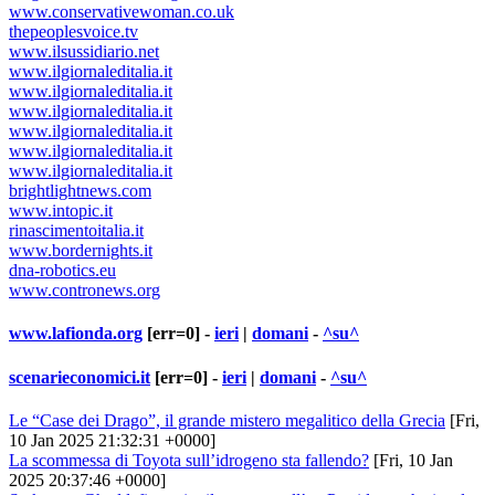
www.conservativewoman.co.uk
thepeoplesvoice.tv
www.ilsussidiario.net
www.ilgiornaleditalia.it
www.ilgiornaleditalia.it
www.ilgiornaleditalia.it
www.ilgiornaleditalia.it
www.ilgiornaleditalia.it
www.ilgiornaleditalia.it
brightlightnews.com
www.intopic.it
rinascimentoitalia.it
www.bordernights.it
dna-robotics.eu
www.contronews.org
www.lafionda.org
[err=0] -
ieri
|
domani
-
^su^
scenarieconomici.it
[err=0] -
ieri
|
domani
-
^su^
Le “Case dei Drago”, il grande mistero megalitico della Grecia
[Fri,
10 Jan 2025 21:32:31 +0000]
La scommessa di Toyota sull’idrogeno sta fallendo?
[Fri, 10 Jan
2025 20:37:46 +0000]