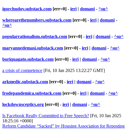
igorchudov.substack.com
[err=0] -
ieri
|
domani
-
^su^
wherearethenumbers.substack.com
[err=0] -
ieri
|
domani
-
^su^
popularrationalism.substack.com
[err=0] -
ieri
|
domani
-
^su^
maryannedemasi.substack.com
[err=0] -
ieri
|
domani
-
^su^
boriquagato.substack.com
[err=0] -
ieri
|
domani
-
^su^
a crisis of competence
[Fri, 10 Jan 2025 13:22:27 GMT]
arkmedic.substack.com
[err=0] -
ieri
|
domani
-
^su^
frodepandemica.substack.com
[err=0] -
ieri
|
domani
-
^su^
lockdownsceptics.org
[err=0] -
ieri
|
domani
-
^su^
Is Facebook Really Committed to Free Speech?
[Fri, 10 Jan 2025
18:25:16 +0000]
Reform Candidate “Sacked” by Housing Association for Reposting