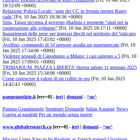
18:52:09 +0000]
Relazione Polizia Locale: ‘auto dei CC in frenata mentre Ramy
cade’
[Fri, 10 Jan 2025 18:36:36 +0000]
Siria, Tajani incontra il governo jihadista e promette “aiuti per la
cooperazione allo sviluppo”
[Fri, 10 Jan 2025 18:17:11 +0000]
Inasprimenti delle pene per ingressi illeciti nel territorio del Vaticano
[Fri, 10 Jan 2025 17:43:02 +0000]
Avellino, commando di 10 persone assalta un supermercato
[Fri, 10
Jan 2025 17:34:06 +0000]
Violenze sessuali di Capodanno a Milano: i casi salgono a 5
[Fri, 10
Jan 2025 17:09:01 +0000]
TRIMARIUM. PIAZZA LIBERTA’ ritorna sabato 11 gennaio 2025
[Fri, 10 Jan 2025 15:34:06 +0000]
Come conoscere il valore di un collier in oro
[Fri, 10 Jan 2025
14:42:43 +0000]
pangeanotizie.it
[err=0] -
ieri
|
domani
-
^su^
Pangea Grandangolo
Seminare Domande
Julian Assange
News
Guerra ai gasdotti
Per un mondo senza guerre
www.globalresearch.ca
[err=0] -
ieri
|
domani
-
^su^
Macron Urges Kiev to be Realistic as French-trained Ukrainian