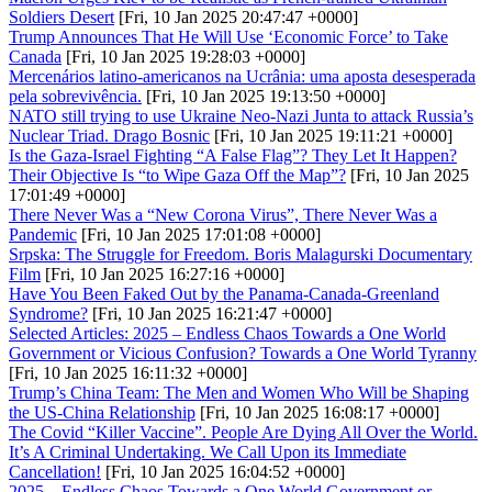
Soldiers Desert
[Fri, 10 Jan 2025 20:47:47 +0000]
Trump Announces That He Will Use ‘Economic Force’ to Take
Canada
[Fri, 10 Jan 2025 19:28:03 +0000]
Mercenários latino-americanos na Ucrânia: uma aposta desesperada
pela sobrevivência.
[Fri, 10 Jan 2025 19:13:50 +0000]
NATO still trying to use Ukraine Neo-Nazi Junta to attack Russia’s
Nuclear Triad. Drago Bosnic
[Fri, 10 Jan 2025 19:11:21 +0000]
Is the Gaza-Israel Fighting “A False Flag”? They Let It Happen?
Their Objective Is “to Wipe Gaza Off the Map”?
[Fri, 10 Jan 2025
17:01:49 +0000]
There Never Was a “New Corona Virus”, There Never Was a
Pandemic
[Fri, 10 Jan 2025 17:01:08 +0000]
Srpska: The Struggle for Freedom. Boris Malagurski Documentary
Film
[Fri, 10 Jan 2025 16:27:16 +0000]
Have You Been Faked Out by the Panama-Canada-Greenland
Syndrome?
[Fri, 10 Jan 2025 16:21:47 +0000]
Selected Articles: 2025 – Endless Chaos Towards a One World
Government or Vicious Confusion? Towards a One World Tyranny
[Fri, 10 Jan 2025 16:11:32 +0000]
Trump’s China Team: The Men and Women Who Will be Shaping
the US-China Relationship
[Fri, 10 Jan 2025 16:08:17 +0000]
The Covid “Killer Vaccine”. People Are Dying All Over the World.
It’s A Criminal Undertaking. We Call Upon its Immediate
Cancellation!
[Fri, 10 Jan 2025 16:04:52 +0000]
2025 – Endless Chaos Towards a One World Government or