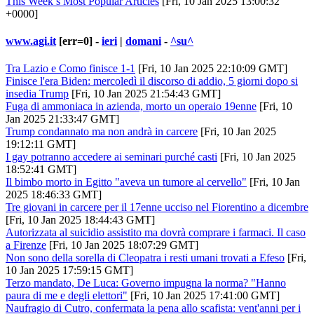
This Week’s Most Popular Articles
[Fri, 10 Jan 2025 13:00:32
+0000]
www.agi.it
[err=0] -
ieri
|
domani
-
^su^
Tra Lazio e Como finisce 1-1
[Fri, 10 Jan 2025 22:10:09 GMT]
Finisce l'era Biden: mercoledì il discorso di addio, 5 giorni dopo si
insedia Trump
[Fri, 10 Jan 2025 21:54:43 GMT]
Fuga di ammoniaca in azienda, morto un operaio 19enne
[Fri, 10
Jan 2025 21:33:47 GMT]
Trump condannato ma non andrà in carcere
[Fri, 10 Jan 2025
19:12:11 GMT]
I gay potranno accedere ai seminari purché casti
[Fri, 10 Jan 2025
18:52:41 GMT]
Il bimbo morto in Egitto "aveva un tumore al cervello"
[Fri, 10 Jan
2025 18:46:33 GMT]
Tre giovani in carcere per il 17enne ucciso nel Fiorentino a dicembre
[Fri, 10 Jan 2025 18:44:43 GMT]
Autorizzata al suicidio assistito ma dovrà comprare i farmaci. Il caso
a Firenze
[Fri, 10 Jan 2025 18:07:29 GMT]
Non sono della sorella di Cleopatra i resti umani trovati a Efeso
[Fri,
10 Jan 2025 17:59:15 GMT]
Terzo mandato, De Luca: Governo impugna la norma? "Hanno
paura di me e degli elettori"
[Fri, 10 Jan 2025 17:41:00 GMT]
Naufragio di Cutro, confermata la pena allo scafista: vent'anni per i