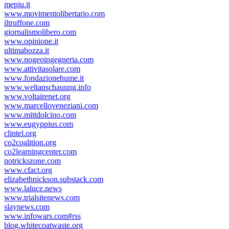
mepiu.it
www.movimentolibertario.com
iltruffone.com
giornalismolibero.com
www.opinione.it
ultimabozza.it
www.nogeoingegneria.com
www.attivitasolare.com
www.fondazionehume.it
www.weltanschauung.info
www.voltairenet.org
www.marcelloveneziani.com
www.mittdolcino.com
www.eugyppius.com
clintel.org
co2coalition.org
co2learningcenter.com
notrickszone.com
www.cfact.org
elizabethnickson.substack.com
www.laluce.news
www.trialsitenews.com
slaynews.com
www.infowars.com#rss
blog.whitecoatwaste.org