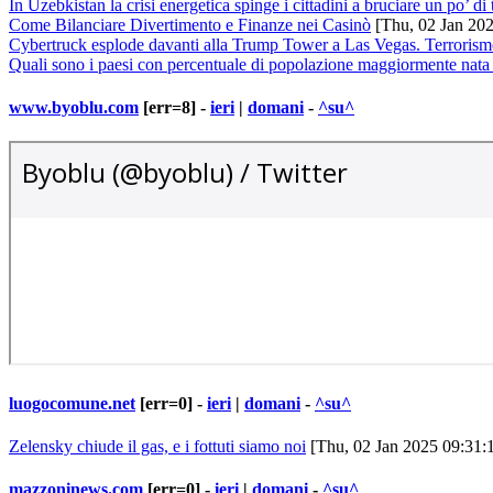
In Uzebkistan la crisi energetica spinge i cittadini a bruciare un po’ di 
Come Bilanciare Divertimento e Finanze nei Casinò
[Thu, 02 Jan 20
Cybertruck esplode davanti alla Trump Tower a Las Vegas. Terrorism
Quali sono i paesi con percentuale di popolazione maggiormente nata 
www.byoblu.com
[err=8] -
ieri
|
domani
-
^su^
luogocomune.net
[err=0] -
ieri
|
domani
-
^su^
Zelensky chiude il gas, e i fottuti siamo noi
[Thu, 02 Jan 2025 09:31:
mazzoninews.com
[err=0] -
ieri
|
domani
-
^su^