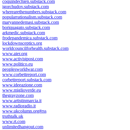
coquindechien.substack.com
igorchudov.substack.com
wherearethenumbers.substack.com
popularrationalism.substack.com
maryannedemasi.substack.com
boriquagato.substack.com
arkmedic.substack.com
frodepandemica.substack.com
lockdownsceptics.org
worldcouncilforhealth.substack.com
www.aier.org
www.activistpost.com
www.politico.eu
peoplesworldwar.com
www.corbettreport.com
corbettreport.substack.com
www.ideeazione.com
www.miglioverde.eu
thegrayzone.com
www.artistinmarcia.it
www.radioradio.it
www.ukcolumn.org#rss
truthtalk.uk
www.rt.com
unlimitedhangout.com