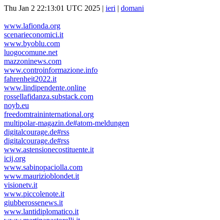
Thu Jan 2 22:13:01 UTC 2025 |
ieri
|
domani
www.lafionda.org
scenarieconomici.it
www.byoblu.com
luogocomune.net
mazzoninews.com
www.controinformazione.info
fahrenheit2022.it
www.lindipendente.online
rossellafidanza.substack.com
noyb.eu
freedomtraininternational.org
multipolar-magazin.de#atom-meldungen
digitalcourage.de#rss
digitalcourage.de#rss
www.astensionecostituente.it
icij.org
www.sabinopaciolla.com
www.maurizioblondet.it
visionetv.it
www.piccolenote.it
giubberossenews.it
www.lantidiplomatico.it