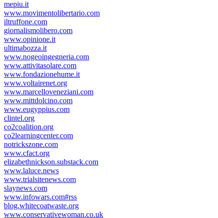
mepiu.it
www.movimentolibertario.com
iltruffone.com
giornalismolibero.com
www.opinione.it
ultimabozza.it
www.nogeoingegneria.com
www.attivitasolare.com
www.fondazionehume.it
www.voltairenet.org
www.marcelloveneziani.com
www.mittdolcino.com
www.eugyppius.com
clintel.org
co2coalition.org
co2learningcenter.com
notrickszone.com
www.cfact.org
elizabethnickson.substack.com
www.laluce.news
www.trialsitenews.com
slaynews.com
www.infowars.com#rss
blog.whitecoatwaste.org
www.conservativewoman.co.uk