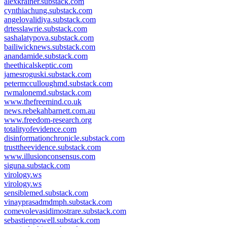
alexkrainer.substack.com
cynthiachung.substack.com
angelovalidiya.substack.com
drtesslawrie.substack.com
sashalatypova.substack.com
bailiwicknews.substack.com
anandamide.substack.com
theethicalskeptic.com
jamesroguski.substack.com
petermcculloughmd.substack.com
rwmalonemd.substack.com
www.thefreemind.co.uk
news.rebekahbarnett.com.au
www.freedom-research.org
totalityofevidence.com
disinformationchronicle.substack.com
trusttheevidence.substack.com
www.illusionconsensus.com
siguna.substack.com
virology.ws
virology.ws
sensiblemed.substack.com
vinayprasadmdmph.substack.com
comevolevasidimostrare.substack.com
sebastienpowell.substack.com