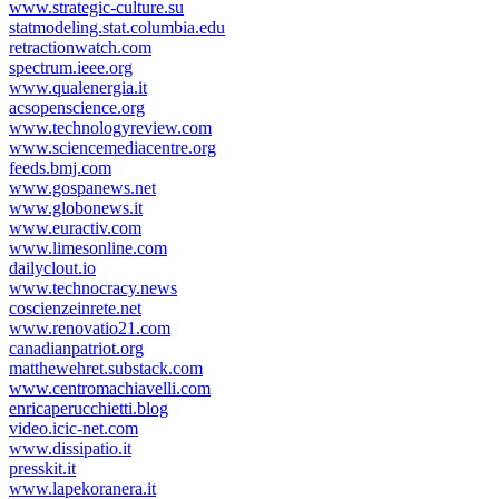
www.strategic-culture.su
statmodeling.stat.columbia.edu
retractionwatch.com
spectrum.ieee.org
www.qualenergia.it
acsopenscience.org
www.technologyreview.com
www.sciencemediacentre.org
feeds.bmj.com
www.gospanews.net
www.globonews.it
www.euractiv.com
www.limesonline.com
dailyclout.io
www.technocracy.news
coscienzeinrete.net
www.renovatio21.com
canadianpatriot.org
matthewehret.substack.com
www.centromachiavelli.com
enricaperucchietti.blog
video.icic-net.com
www.dissipatio.it
presskit.it
www.lapekoranera.it