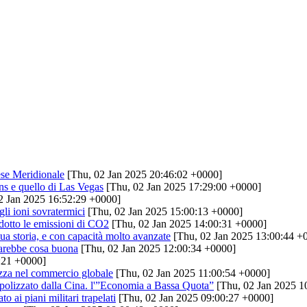
ese Meridionale
[Thu, 02 Jan 2025 20:46:02 +0000]
ns e quello di Las Vegas
[Thu, 02 Jan 2025 17:29:00 +0000]
2 Jan 2025 16:52:29 +0000]
gli ioni sovratermici
[Thu, 02 Jan 2025 15:00:13 +0000]
dotto le emissioni di CO2
[Thu, 02 Jan 2025 14:00:31 +0000]
ua storia, e con capacità molto avanzate
[Thu, 02 Jan 2025 13:00:44 +
sarebbe cosa buona
[Thu, 02 Jan 2025 12:00:34 +0000]
:21 +0000]
ezza nel commercio globale
[Thu, 02 Jan 2025 11:00:54 +0000]
nopolizzato dalla Cina. l'”Economia a Bassa Quota”
[Thu, 02 Jan 2025 1
o ai piani militari trapelati
[Thu, 02 Jan 2025 09:00:27 +0000]