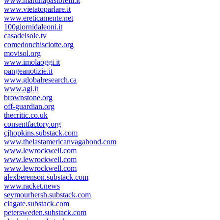
www.martinapastorelli.it
www.vietatoparlare.it
www.ereticamente.net
100giornidaleoni.it
casadelsole.tv
comedonchisciotte.org
movisol.org
www.imolaoggi.it
pangeanotizie.it
www.globalresearch.ca
www.agi.it
brownstone.org
off-guardian.org
thecritic.co.uk
consentfactory.org
cjhopkins.substack.com
www.thelastamericanvagabond.com
www.lewrockwell.com
www.lewrockwell.com
www.lewrockwell.com
alexberenson.substack.com
www.racket.news
seymourhersh.substack.com
ciagate.substack.com
petersweden.substack.com