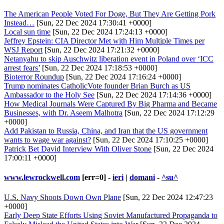
The American People Voted For Doge, But They Are Getting Pork
Instead…
[Sun, 22 Dec 2024 17:30:41 +0000]
Local sun time
[Sun, 22 Dec 2024 17:24:13 +0000]
Jeffrey Epstein: CIA Director Met with Him Multiple Times per
WSJ Report
[Sun, 22 Dec 2024 17:21:32 +0000]
Netanyahu to skip Auschwitz liberation event in Poland over ‘ICC
arrest fears’
[Sun, 22 Dec 2024 17:18:53 +0000]
Bioterror Roundup
[Sun, 22 Dec 2024 17:16:24 +0000]
Trump nominates CatholicVote founder Brian Burch as US
Ambassador to the Holy See
[Sun, 22 Dec 2024 17:14:36 +0000]
How Medical Journals Were Captured By Big Pharma and Became
Businesses, with Dr. Aseem Malhotra
[Sun, 22 Dec 2024 17:12:29
+0000]
Add Pakistan to Russia, China, and Iran that the US government
wants to wage war against?
[Sun, 22 Dec 2024 17:10:25 +0000]
Patrick Bet David Interview With Oliver Stone
[Sun, 22 Dec 2024
17:00:11 +0000]
www.lewrockwell.com
[err=0] -
ieri
|
domani
-
^su^
U.S. Navy Shoots Down Own Plane
[Sun, 22 Dec 2024 12:47:23
+0000]
Early Deep State Efforts Using Soviet Manufactured Propaganda to