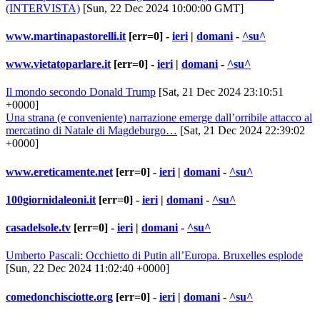
(INTERVISTA)
[Sun, 22 Dec 2024 10:00:00 GMT]
www.martinapastorelli.it
[err=0] -
ieri
|
domani
-
^su^
www.vietatoparlare.it
[err=0] -
ieri
|
domani
-
^su^
Il mondo secondo Donald Trump
[Sat, 21 Dec 2024 23:10:51
+0000]
Una strana (e conveniente) narrazione emerge dall’orribile attacco al
mercatino di Natale di Magdeburgo…
[Sat, 21 Dec 2024 22:39:02
+0000]
www.ereticamente.net
[err=0] -
ieri
|
domani
-
^su^
100giornidaleoni.it
[err=0] -
ieri
|
domani
-
^su^
casadelsole.tv
[err=0] -
ieri
|
domani
-
^su^
Umberto Pascali: Occhietto di Putin all’Europa. Bruxelles esplode
[Sun, 22 Dec 2024 11:02:40 +0000]
comedonchisciotte.org
[err=0] -
ieri
|
domani
-
^su^