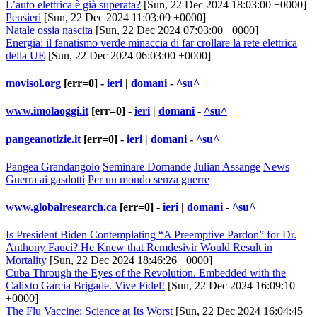
L’auto elettrica è già superata?
[Sun, 22 Dec 2024 18:03:00 +0000]
Pensieri
[Sun, 22 Dec 2024 11:03:09 +0000]
Natale ossia nascita
[Sun, 22 Dec 2024 07:03:00 +0000]
Energia: il fanatismo verde minaccia di far crollare la rete elettrica
della UE
[Sun, 22 Dec 2024 06:03:00 +0000]
movisol.org
[err=0] -
ieri
|
domani
-
^su^
www.imolaoggi.it
[err=0] -
ieri
|
domani
-
^su^
pangeanotizie.it
[err=0] -
ieri
|
domani
-
^su^
Pangea Grandangolo
Seminare Domande
Julian Assange
News
Guerra ai gasdotti
Per un mondo senza guerre
www.globalresearch.ca
[err=0] -
ieri
|
domani
-
^su^
Is President Biden Contemplating “A Preemptive Pardon” for Dr.
Anthony Fauci? He Knew that Remdesivir Would Result in
Mortality
[Sun, 22 Dec 2024 18:46:26 +0000]
Cuba Through the Eyes of the Revolution. Embedded with the
Calixto Garcia Brigade. Vive Fidel!
[Sun, 22 Dec 2024 16:09:10
+0000]
The Flu Vaccine: Science at Its Worst
[Sun, 22 Dec 2024 16:04:45