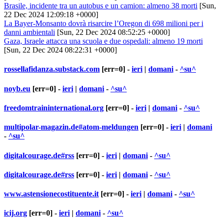
Brasile, incidente tra un autobus e un camion: almeno 38 morti
[Sun,
22 Dec 2024 12:09:18 +0000]
La Bayer-Monsanto dovrà risarcire l’Oregon di 698 milioni per i
danni ambientali
[Sun, 22 Dec 2024 08:52:25 +0000]
Gaza, Israele attacca una scuola e due ospedali: almeno 19 morti
[Sun, 22 Dec 2024 08:22:31 +0000]
rossellafidanza.substack.com
[err=0] -
ieri
|
domani
-
^su^
noyb.eu
[err=0] -
ieri
|
domani
-
^su^
freedomtraininternational.org
[err=0] -
ieri
|
domani
-
^su^
multipolar-magazin.de#atom-meldungen
[err=0] -
ieri
|
domani
-
^su^
digitalcourage.de#rss
[err=0] -
ieri
|
domani
-
^su^
digitalcourage.de#rss
[err=0] -
ieri
|
domani
-
^su^
www.astensionecostituente.it
[err=0] -
ieri
|
domani
-
^su^
icij.org
[err=0] -
ieri
|
domani
-
^su^