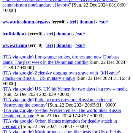
cannabis non potrà andare al lavoro”
[Sun, 22 Dec 2024 08:10:00
+0000]
www.ukcolumn.org#rss
[err=0] -
ieri
|
domani
-
^su^
truthtalk.uk
[err=0] -
ieri
|
domani
-
^su^
www.rt.com
[err=0] -
ieri
|
domani
-
^su^
(ITA via google)
Long-range strikes, drones and new Donbass
gains: The past week in the Ukrainian conflict
[Sun, 22 Dec 2024
21:38:17 +0000]
(ITA via google)
Zelensky digging own grave with ‘9/11-style’
attacks on Russia – US military analyst
[Sun, 22 Dec 2024 21:16:40
+0000]
(ITA via google)
US, UK hit Yemen for two days in a row – media
[Sun, 22 Dec 2024 20:53:39 +0000]
(ITA via google)
Putin accuses previous Russian leaders of
‘destroying the country’
[Sun, 22 Dec 2024 20:05:31 +0000]
(ITA via google)
Seethe, Western elites: The world likes Russia
despite your hate
[Sun, 22 Dec 2024 17:46:57 +0000]
(ITA via google)
Orban blames migration for deadly attack in
Germany
[Sun, 22 Dec 2024 17:40:37 +0000]
(ITA via google)
Musk proposes cognitive tests for US officials