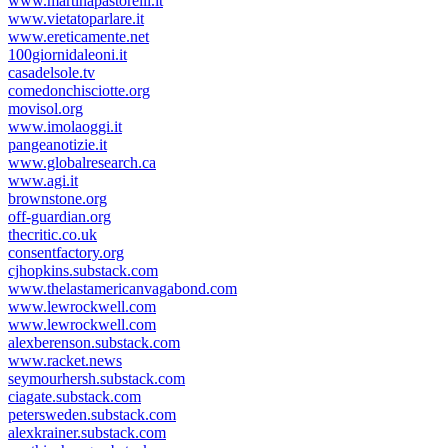
www.martinapastorelli.it
www.vietatoparlare.it
www.ereticamente.net
100giornidaleoni.it
casadelsole.tv
comedonchisciotte.org
movisol.org
www.imolaoggi.it
pangeanotizie.it
www.globalresearch.ca
www.agi.it
brownstone.org
off-guardian.org
thecritic.co.uk
consentfactory.org
cjhopkins.substack.com
www.thelastamericanvagabond.com
www.lewrockwell.com
www.lewrockwell.com
alexberenson.substack.com
www.racket.news
seymourhersh.substack.com
ciagate.substack.com
petersweden.substack.com
alexkrainer.substack.com