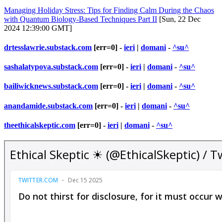
Managing Holiday Stress: Tips for Finding Calm During the Chaos
with Quantum Biology-Based Techniques Part II
[Sun, 22 Dec
2024 12:39:00 GMT]
drtesslawrie.substack.com
[err=0] -
ieri
|
domani
-
^su^
sashalatypova.substack.com
[err=0] -
ieri
|
domani
-
^su^
bailiwicknews.substack.com
[err=0] -
ieri
|
domani
-
^su^
anandamide.substack.com
[err=0] -
ieri
|
domani
-
^su^
theethicalskeptic.com
[err=0] -
ieri
|
domani
-
^su^