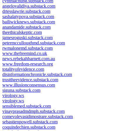
cynthiachung.substack.com
angelovalidiya.substack.com
drtesslawrie.substack.com
sashalatypova.substack.com
bailiwicknews.substack.com
anandamide.substack.com
theethicalskeptic.com
jamesroguski.substack.com
petermcculloughmd.substack.com
rwmalonemd.substack.com
www.thefreemind.co.uk
news.rebekahbarnett.com.au
www.freedom-research.org
totalityofevidence.com
disinformationchronicle.substack.com
trusttheevidence.substack.com
www.illusionconsensus.com
siguna.substack.com
virology.ws
virology.ws
sensiblemed.substack.com
vinayprasadmdmph.substack.com
comevolevasidimostrare.substack.com
sebastienpowell.substack.com
coquindechien.substack.com