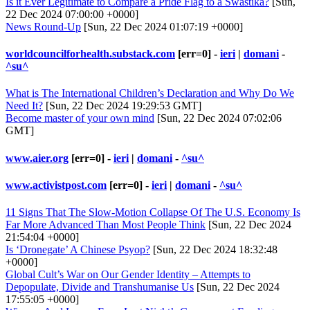
Is it Ever Legitimate to Compare a Pride Flag to a Swastika?
[Sun,
22 Dec 2024 07:00:00 +0000]
News Round-Up
[Sun, 22 Dec 2024 01:07:19 +0000]
worldcouncilforhealth.substack.com
[err=0] -
ieri
|
domani
-
^su^
What is The International Children’s Declaration and Why Do We
Need It?
[Sun, 22 Dec 2024 19:29:53 GMT]
Become master of your own mind
[Sun, 22 Dec 2024 07:02:06
GMT]
www.aier.org
[err=0] -
ieri
|
domani
-
^su^
www.activistpost.com
[err=0] -
ieri
|
domani
-
^su^
11 Signs That The Slow-Motion Collapse Of The U.S. Economy Is
Far More Advanced Than Most People Think
[Sun, 22 Dec 2024
21:54:04 +0000]
Is ‘Dronegate’ A Chinese Psyop?
[Sun, 22 Dec 2024 18:32:48
+0000]
Global Cult’s War on Our Gender Identity – Attempts to
Depopulate, Divide and Transhumanise Us
[Sun, 22 Dec 2024
17:55:05 +0000]