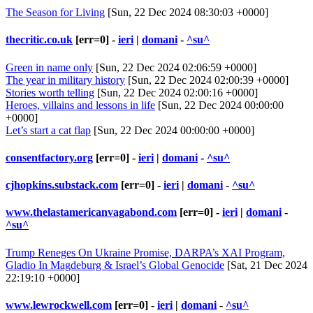
The Season for Living
[Sun, 22 Dec 2024 08:30:03 +0000]
thecritic.co.uk
[err=0] -
ieri
|
domani
-
^su^
Green in name only
[Sun, 22 Dec 2024 02:06:59 +0000]
The year in military history
[Sun, 22 Dec 2024 02:00:39 +0000]
Stories worth telling
[Sun, 22 Dec 2024 02:00:16 +0000]
Heroes, villains and lessons in life
[Sun, 22 Dec 2024 00:00:00
+0000]
Let’s start a cat flap
[Sun, 22 Dec 2024 00:00:00 +0000]
consentfactory.org
[err=0] -
ieri
|
domani
-
^su^
cjhopkins.substack.com
[err=0] -
ieri
|
domani
-
^su^
www.thelastamericanvagabond.com
[err=0] -
ieri
|
domani
-
^su^
Trump Reneges On Ukraine Promise, DARPA’s XAI Program,
Gladio In Magdeburg & Israel’s Global Genocide
[Sat, 21 Dec 2024
22:19:10 +0000]
www.lewrockwell.com
[err=0] -
ieri
|
domani
-
^su^