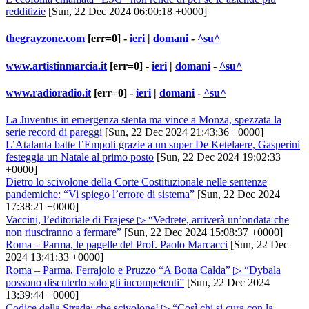
redditizie
[Sun, 22 Dec 2024 06:00:18 +0000]
thegrayzone.com
[err=0] -
ieri
|
domani
-
^su^
www.artistinmarcia.it
[err=0] -
ieri
|
domani
-
^su^
www.radioradio.it
[err=0] -
ieri
|
domani
-
^su^
La Juventus in emergenza stenta ma vince a Monza, spezzata la
serie record di pareggi
[Sun, 22 Dec 2024 21:43:36 +0000]
L’Atalanta batte l’Empoli grazie a un super De Ketelaere, Gasperini
festeggia un Natale al primo posto
[Sun, 22 Dec 2024 19:02:33
+0000]
Dietro lo scivolone della Corte Costituzionale nelle sentenze
pandemiche: “Vi spiego l’errore di sistema”
[Sun, 22 Dec 2024
17:38:21 +0000]
Vaccini, l’editoriale di Frajese ▷ “Vedrete, arriverà un’ondata che
non riusciranno a fermare”
[Sun, 22 Dec 2024 15:08:37 +0000]
Roma – Parma, le pagelle del Prof. Paolo Marcacci
[Sun, 22 Dec
2024 13:41:33 +0000]
Roma – Parma, Ferrajolo e Pruzzo “A Botta Calda” ▷ “Dybala
possono discuterlo solo gli incompetenti”
[Sun, 22 Dec 2024
13:39:44 +0000]
Codice della Strada: che scivolone! ▷ “Così chi si cura con la