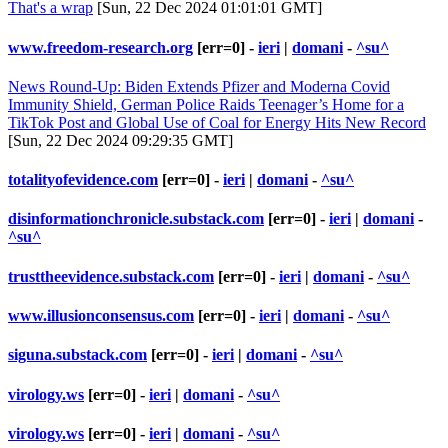
That's a wrap
[Sun, 22 Dec 2024 01:01:01 GMT]
www.freedom-research.org
[err=0] -
ieri
|
domani
-
^su^
News Round-Up: Biden Extends Pfizer and Moderna Covid
Immunity Shield, German Police Raids Teenager’s Home for a
TikTok Post and Global Use of Coal for Energy Hits New Record
[Sun, 22 Dec 2024 09:29:35 GMT]
totalityofevidence.com
[err=0] -
ieri
|
domani
-
^su^
disinformationchronicle.substack.com
[err=0] -
ieri
|
domani
-
^su^
trusttheevidence.substack.com
[err=0] -
ieri
|
domani
-
^su^
www.illusionconsensus.com
[err=0] -
ieri
|
domani
-
^su^
siguna.substack.com
[err=0] -
ieri
|
domani
-
^su^
virology.ws
[err=0] -
ieri
|
domani
-
^su^
virology.ws
[err=0] -
ieri
|
domani
-
^su^