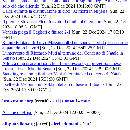
Meloni ai soldati italiani in Lituania cita il Signore degli Anelli: Amo
solo ciò che difendo
[Sun, 22 Dec 2024 19:13:00 GMT]
Calca durante la distribuzione di cibo, 32 morti in Nigeria
[Sun, 22
Dec 2024 18:25:42 GMT]
Il premier slovacco Fico ricevuto da Putin al Cremlino
[Sun, 22 Dec
2024 18:06:31 GMT]
Venezia piega il Cagliari e finisce 2-1
[Sun, 22 Dec 2024 17:05:19
GMT]
Riapre Fontana di Trevi. Massimo 400 persone alla volta, ecco come
appare dopo i lavori
[Sun, 22 Dec 2024 16:47:25 GMT]
L’intervento di Riccardo Muti al termine del Concerto di Natale in
Senato
[Sun, 22 Dec 2024 15:43:00 GMT]
A forza di pensare ai fiori che i fiori crescono, il proverbio cinese
raccontato da Muti in Senato
[Sun, 22 Dec 2024 15:39:00 GMT]
Standing ovation e fiori per Muti al termine del concerto di Natale
[Sun, 22 Dec 2024 15:38:00 GMT]
I selfie di Meloni con i soldati italiani di base in Lituania
[Sun, 22
Dec 2024 15:36:00 GMT]
brownstone.org
[err=0] -
ieri
|
domani
-
^su^
A Time of Hope
[Sun, 22 Dec 2024 12:00:05 +0000]
off-guardian.org
[err=0] -
ieri
|
domani
-
^su^