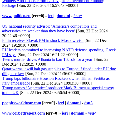
Winners And Losers From Last Night’s Government Funding
Package
[Sun, 22 Dec 2024 16:57:43 +0000]
www.politico.eu
[err=0] -
ieri
|
domani
-
^su^
US national security advisor: ‘America’s competitors and
adversaries are weaker than they have been’
[Sun, 22 Dec 2024
20:22:46 +0000]
Putin receives Slovak PM in shock Moscow visit
[Sun, 22 Dec
2024 19:29:10 +0000]
EU leaders committed to increasing NATO defense spending, Greek
PM says
[Sun, 22 Dec 2024 16:21:22 +0000]
Teen’s murder drives Albania to ban TikTok for a year
[Sun, 22
Dec 2024 12:28:25 +0000]
Qatar warns it will halt gas supplies to Europe if fined under EU due
diligence law
[Sun, 22 Dec 2024 11:36:07 +0000]
Trump taps billionaire Houston Rockets owner Tilman Fertitta as
Italy ambassador
[Sun, 22 Dec 2024 10:03:30 +0000]
Trump names ‘Apprentice’ producer Mark Burnett as special envoy
to the UK
[Sun, 22 Dec 2024 08:56:54 +0000]
peoplesworldwar.com
[err=0] -
ieri
|
domani
-
^su^
www.corbettreport.com
[err=0] -
ieri
|
domani
-
^su^