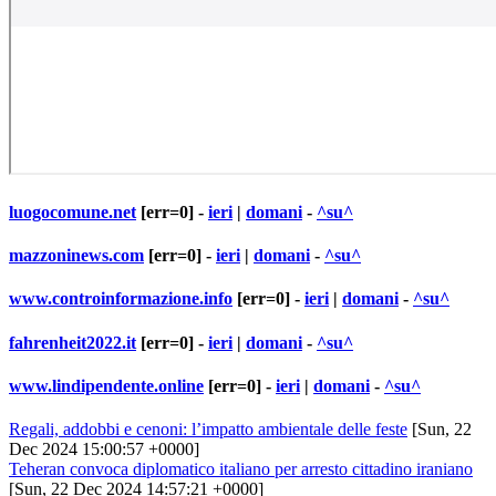
luogocomune.net
[err=0] -
ieri
|
domani
-
^su^
mazzoninews.com
[err=0] -
ieri
|
domani
-
^su^
www.controinformazione.info
[err=0] -
ieri
|
domani
-
^su^
fahrenheit2022.it
[err=0] -
ieri
|
domani
-
^su^
www.lindipendente.online
[err=0] -
ieri
|
domani
-
^su^
Regali, addobbi e cenoni: l’impatto ambientale delle feste
[Sun, 22
Dec 2024 15:00:57 +0000]
Teheran convoca diplomatico italiano per arresto cittadino iraniano
[Sun, 22 Dec 2024 14:57:21 +0000]