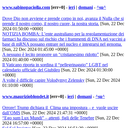
www.sabinopaciolla.com
[err=0] -
ieri
|
domani
-
^su^
Dove Dio non avviene e prende corpo in noi, avanza il Nulla che si
prende il nostro corpo, il nostro cuore, la nostra storia.
[Sun, 22 Dec
2024 01:50:00 +0000]
NOTIZIA BOMBA: L’ente australiano per la regolamentazione dei
farmaci ha discusso sul rischio che i frammenti di DNA nei vaccini a
base di mRNA possano entrare nel nucleo e integrarsi nel genoma.
[Sun, 22 Dec 2024 01:45:00 +0000]
A nessuno è lecito proporre un “cristianesimo ridotto”
[Sun, 22 Dec
2024 01:40:00 +0000]
Il Vaticano riporta in sordina il “pellegrinaggio” LGBT nel
calendario ufficiale del Giubileo
[Sun, 22 Dec 2024 01:30:00
+0000]
A volte è difficile capire Volodymyr Zelensky
[Sun, 22 Dec 2024
01:10:00 +0000]
www.maurizioblondet.it
[err=0] -
ieri
|
domani
-
^su^
Orrore! Trump dichiara il Clima una impostura – e vuole uscire
dall’OMS
[Sun, 22 Dec 2024 21:47:31 +0000]
“Ego sum Lux Mundi” – attenti, figli delle Tenebre
[Sun, 22 Dec
2024 16:57:00 +0000]