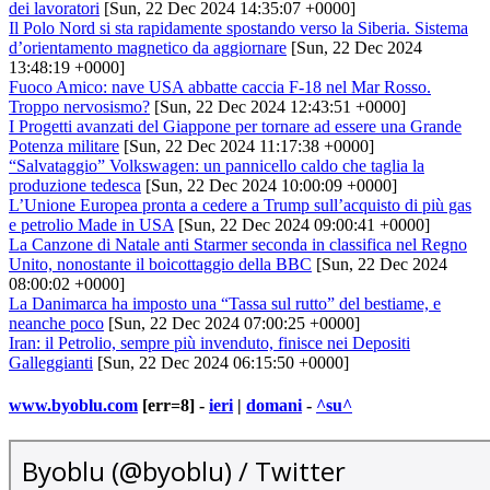
dei lavoratori
[Sun, 22 Dec 2024 14:35:07 +0000]
Il Polo Nord si sta rapidamente spostando verso la Siberia. Sistema
d’orientamento magnetico da aggiornare
[Sun, 22 Dec 2024
13:48:19 +0000]
Fuoco Amico: nave USA abbatte caccia F-18 nel Mar Rosso.
Troppo nervosismo?
[Sun, 22 Dec 2024 12:43:51 +0000]
I Progetti avanzati del Giappone per tornare ad essere una Grande
Potenza militare
[Sun, 22 Dec 2024 11:17:38 +0000]
“Salvataggio” Volkswagen: un pannicello caldo che taglia la
produzione tedesca
[Sun, 22 Dec 2024 10:00:09 +0000]
L’Unione Europea pronta a cedere a Trump sull’acquisto di più gas
e petrolio Made in USA
[Sun, 22 Dec 2024 09:00:41 +0000]
La Canzone di Natale anti Starmer seconda in classifica nel Regno
Unito, nonostante il boicottaggio della BBC
[Sun, 22 Dec 2024
08:00:02 +0000]
La Danimarca ha imposto una “Tassa sul rutto” del bestiame, e
neanche poco
[Sun, 22 Dec 2024 07:00:25 +0000]
Iran: il Petrolio, sempre più invenduto, finisce nei Depositi
Galleggianti
[Sun, 22 Dec 2024 06:15:50 +0000]
www.byoblu.com
[err=8] -
ieri
|
domani
-
^su^