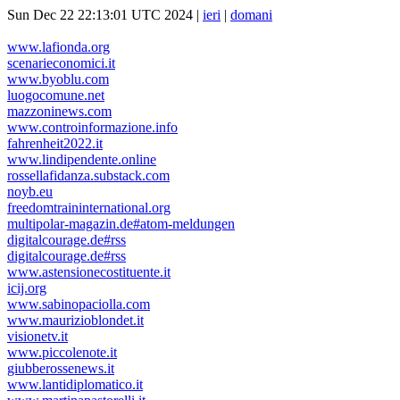
Sun Dec 22 22:13:01 UTC 2024 |
ieri
|
domani
www.lafionda.org
scenarieconomici.it
www.byoblu.com
luogocomune.net
mazzoninews.com
www.controinformazione.info
fahrenheit2022.it
www.lindipendente.online
rossellafidanza.substack.com
noyb.eu
freedomtraininternational.org
multipolar-magazin.de#atom-meldungen
digitalcourage.de#rss
digitalcourage.de#rss
www.astensionecostituente.it
icij.org
www.sabinopaciolla.com
www.maurizioblondet.it
visionetv.it
www.piccolenote.it
giubberossenews.it
www.lantidiplomatico.it