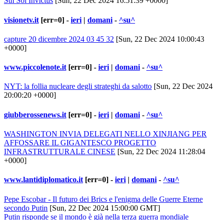
Sul Sol Invictus
[Sun, 22 Dec 2024 16:51:39 +0000]
visionetv.it
[err=0] -
ieri
|
domani
-
^su^
capture 20 dicembre 2024 03 45 32
[Sun, 22 Dec 2024 10:00:43
+0000]
www.piccolenote.it
[err=0] -
ieri
|
domani
-
^su^
NYT: la follia nucleare degli strateghi da salotto
[Sun, 22 Dec 2024
20:00:20 +0000]
giubberossenews.it
[err=0] -
ieri
|
domani
-
^su^
WASHINGTON INVIA DELEGATI NELLO XINJIANG PER
AFFOSSARE IL GIGANTESCO PROGETTO
INFRASTRUTTURALE CINESE
[Sun, 22 Dec 2024 11:28:04
+0000]
www.lantidiplomatico.it
[err=0] -
ieri
|
domani
-
^su^
Pepe Escobar - Il futuro dei Brics e l'enigma delle Guerre Eterne
secondo Putin
[Sun, 22 Dec 2024 15:00:00 GMT]
Putin risponde se il mondo è già nella terza guerra mondiale