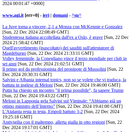
2024 00:01:47 +0000]
www.agi.it
[err=0] -
ieri
|
domani
-
^su^
La Juve torna a vincere, 2-1 a Monza con McKennie e Gonzalez
[Sun, 22 Dec 2024 22:08:49 GMT]
Studentessa italiana accoltellata dall'ex a Oslo, è grave
[Sun, 22 Dec
2024 21:58:42 GMT]
Quell'avvertimento (inascoltato) dei sauditi sull'attentatore di
Magdeburgo
[Sun, 22 Dec 2024 21:33:11 GMT]
Volley femminile, la Conegliano vince il terzo mondiale per club in
sei anni
[Sun, 22 Dec 2024 21:02:51 GMT]
Il primo gol da professionista del pronipote di Mussolini
[Sun, 22
Dec 2024 20:30:31 GMT]
Salvini e Albania internal topics, non so se volete che vi traduca, la
battuta in inglese di Meloni
[Sun, 22 Dec 2024 19:46:00 GMT]
Putin ha chiesto un incontro "il prima possibile", fa sapere Trump
[Sun, 22 Dec 2024 19:43:22 GMT]
Meloni in Lapponia gela Salvini sul Viminale: “Abbiamo già un
ottimo ministro dell’Interno”
[Sun, 22 Dec 2024 19:41:00 GMT]
L'Atalanta resta in testa, Empoli battuto 3-2
[Sun, 22 Dec 2024
19:25:18 GMT]
Antivigilia con il maltempo, allerta gialla in otto regioni
[Sun, 22
Dec 2024 19:17:01 GMT]