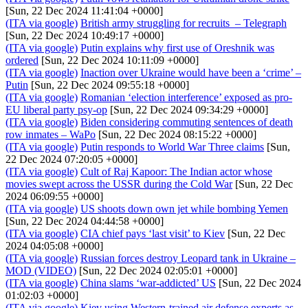
[Sun, 22 Dec 2024 11:41:04 +0000]
(ITA via google)
British army struggling for recruits – Telegraph
[Sun, 22 Dec 2024 10:49:17 +0000]
(ITA via google)
Putin explains why first use of Oreshnik was
ordered
[Sun, 22 Dec 2024 10:11:09 +0000]
(ITA via google)
Inaction over Ukraine would have been a ‘crime’ –
Putin
[Sun, 22 Dec 2024 09:55:18 +0000]
(ITA via google)
Romanian ‘election interference’ exposed as pro-
EU liberal party psy-op
[Sun, 22 Dec 2024 09:34:29 +0000]
(ITA via google)
Biden considering commuting sentences of death
row inmates – WaPo
[Sun, 22 Dec 2024 08:15:22 +0000]
(ITA via google)
Putin responds to World War Three claims
[Sun,
22 Dec 2024 07:20:05 +0000]
(ITA via google)
Cult of Raj Kapoor: The Indian actor whose
movies swept across the USSR during the Cold War
[Sun, 22 Dec
2024 06:09:55 +0000]
(ITA via google)
US shoots down own jet while bombing Yemen
[Sun, 22 Dec 2024 04:44:58 +0000]
(ITA via google)
CIA chief pays ‘last visit’ to Kiev
[Sun, 22 Dec
2024 04:05:08 +0000]
(ITA via google)
Russian forces destroy Leopard tank in Ukraine –
MOD (VIDEO)
[Sun, 22 Dec 2024 02:05:01 +0000]
(ITA via google)
China slams ‘war-addicted’ US
[Sun, 22 Dec 2024
01:02:03 +0000]
(ITA via google)
Kiev using Western-trained air defense experts as