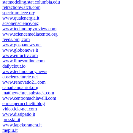
statmodeling.stat.columbia.edu
retractionwatch.com
spectrum.ieee.org
www.qualenergia.it
acsopenscience.org
www.technologyreview.com
www.sciencemediacentre.org
feeds.bmj.com
www.gospanews.net
www.globonews.it
www.euractiv.com
www.limesonline.com
dailyclout.io
www.technocracy.news
coscienzeinrete.net
www.renovatio21.com
canadianpatriot.org
matthewehret.substack.com
www.centromachiavelli.com
enricaperucchietti.blog
video.icic-net.com
www.dissipatio.it
presskit.it
www.lapekoranera.it
mepiu.it