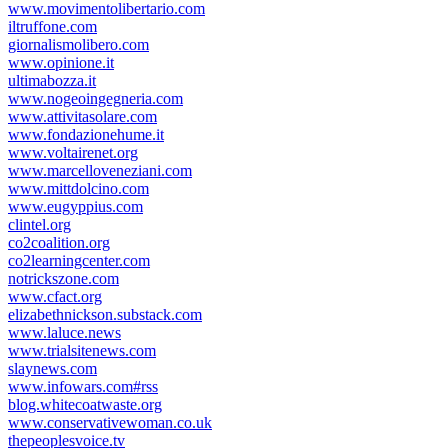
www.movimentolibertario.com
iltruffone.com
giornalismolibero.com
www.opinione.it
ultimabozza.it
www.nogeoingegneria.com
www.attivitasolare.com
www.fondazionehume.it
www.voltairenet.org
www.marcelloveneziani.com
www.mittdolcino.com
www.eugyppius.com
clintel.org
co2coalition.org
co2learningcenter.com
notrickszone.com
www.cfact.org
elizabethnickson.substack.com
www.laluce.news
www.trialsitenews.com
slaynews.com
www.infowars.com#rss
blog.whitecoatwaste.org
www.conservativewoman.co.uk
thepeoplesvoice.tv