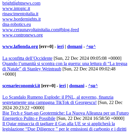
brightlightnews.com
www.intopic.it
rinascimentoitalia.it
www.bordernights.it
dna-robotics.eu
www.ceraunavoltainitalia.com#blog-feed
www.contronews.org
www.lafionda.org
[err=0] -
ieri
|
domani
-
^su^
La sconfitta dell’Occidente
[Sun, 22 Dec 2024 09:05:08 +0000]
Quando l’umanità si scontra con la guerra: una lettura di “La tregua
di Natale” di Stanley Weintraub
[Sun, 22 Dec 2024 09:02:48
+0000]
scenarieconomici.it
[err=0] -
ieri
|
domani
-
^su^
Lo Scandalo Rumeno Esplode: il PNL, al governo, finanzia
segretamente una campagna TikTok di Georgescu!
[Sun, 22 Dec
2024 20:23:22 +0000]
Big Tech e Start-up Geotermiche: La Nuova Alleanza per un Futuro
Energetico Pulito e Possibile
[Sun, 22 Dec 2024 16:58:50 +0000]
Il Qatar minaccia di tagliare il Gas alla UE se si applicherà la
legislazione “Due Diligence ” per le emissioni di carbonio e i diritti