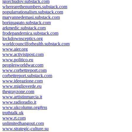
igorchudov.substack.com
wherearethenumbers.substack.com
popularrationalism.substack.com
maryannedemasi.substack.com
boriquagato.substack.com
arkmedic.substack.com
frodepandemica.substack.com
lockdownsceptics.org
worldcouncilforhealth.substack.com
www.aier.org
www.activistpost.com
www.politico.eu
peoplesworldwar.com
www.corbettreport.com
corbettreport.substack.com
www.ideeazione.com
www.miglioverde.eu
thegrayzone.com
www.artistinmarcia.it
www.radioradio.it
www.ukcolumn.org#rss
truthtalk.uk
www.rt.com
unlimitedhangout.com
www.strategic-culture.su