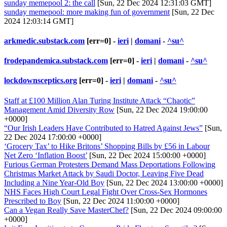
sunday memepool 2: the call
[Sun, 22 Dec 2024 12:31:03 GMT]
sunday memepool: more making fun of government
[Sun, 22 Dec
2024 12:03:14 GMT]
arkmedic.substack.com
[err=0] -
ieri
|
domani
-
^su^
frodepandemica.substack.com
[err=0] -
ieri
|
domani
-
^su^
lockdownsceptics.org
[err=0] -
ieri
|
domani
-
^su^
Staff at £100 Million Alan Turing Institute Attack “Chaotic”
Management Amid Diversity Row
[Sun, 22 Dec 2024 19:00:00
+0000]
“Our Irish Leaders Have Contributed to Hatred Against Jews”
[Sun,
22 Dec 2024 17:00:00 +0000]
‘Grocery Tax’ to Hike Britons’ Shopping Bills by £56 in Labour
Net Zero ‘Inflation Boost’
[Sun, 22 Dec 2024 15:00:00 +0000]
Furious German Protesters Demand Mass Deportations Following
Christmas Market Attack by Saudi Doctor, Leaving Five Dead
Including a Nine Year-Old Boy
[Sun, 22 Dec 2024 13:00:00 +0000]
NHS Faces High Court Legal Fight Over Cross-Sex Hormones
Prescribed to Boy
[Sun, 22 Dec 2024 11:00:00 +0000]
Can a Vegan Really Save MasterChef?
[Sun, 22 Dec 2024 09:00:00
+0000]