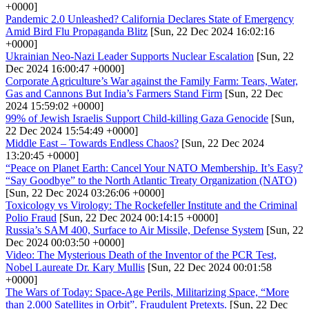
+0000]
Pandemic 2.0 Unleashed? California Declares State of Emergency
Amid Bird Flu Propaganda Blitz
[Sun, 22 Dec 2024 16:02:16
+0000]
Ukrainian Neo-Nazi Leader Supports Nuclear Escalation
[Sun, 22
Dec 2024 16:00:47 +0000]
Corporate Agriculture’s War against the Family Farm: Tears, Water,
Gas and Cannons But India’s Farmers Stand Firm
[Sun, 22 Dec
2024 15:59:02 +0000]
99% of Jewish Israelis Support Child-killing Gaza Genocide
[Sun,
22 Dec 2024 15:54:49 +0000]
Middle East – Towards Endless Chaos?
[Sun, 22 Dec 2024
13:20:45 +0000]
“Peace on Planet Earth: Cancel Your NATO Membership. It’s Easy?
“Say Goodbye” to the North Atlantic Treaty Organization (NATO)
[Sun, 22 Dec 2024 03:26:06 +0000]
Toxicology vs Virology: The Rockefeller Institute and the Criminal
Polio Fraud
[Sun, 22 Dec 2024 00:14:15 +0000]
Russia’s SAM 400, Surface to Air Missile, Defense System
[Sun, 22
Dec 2024 00:03:50 +0000]
Video: The Mysterious Death of the Inventor of the PCR Test,
Nobel Laureate Dr. Kary Mullis
[Sun, 22 Dec 2024 00:01:58
+0000]
The Wars of Today: Space-Age Perils, Militarizing Space, “More
than 2.000 Satellites in Orbit”. Fraudulent Pretexts.
[Sun, 22 Dec