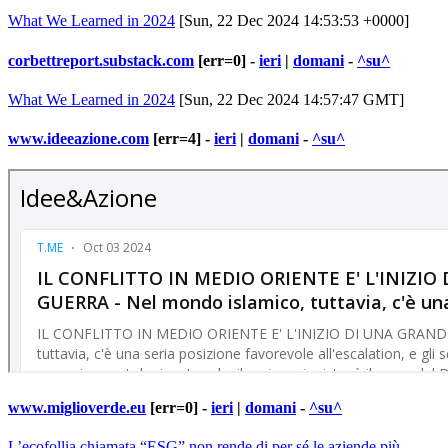
What We Learned in 2024
[Sun, 22 Dec 2024 14:53:53 +0000]
corbettreport.substack.com
[err=0] -
ieri
|
domani
-
^su^
What We Learned in 2024
[Sun, 22 Dec 2024 14:57:47 GMT]
www.ideeazione.com
[err=4] -
ieri
|
domani
-
^su^
www.miglioverde.eu
[err=0] -
ieri
|
domani
-
^su^
L’ecofollia chiamata “ESG” non rende di per sé le aziende più