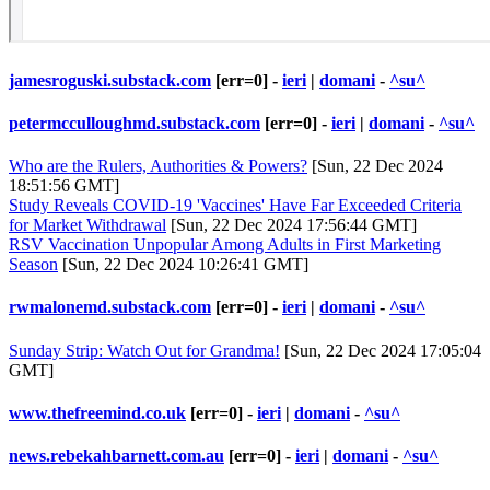
jamesroguski.substack.com
[err=0] -
ieri
|
domani
-
^su^
petermcculloughmd.substack.com
[err=0] -
ieri
|
domani
-
^su^
Who are the Rulers, Authorities & Powers?
[Sun, 22 Dec 2024
18:51:56 GMT]
Study Reveals COVID-19 'Vaccines' Have Far Exceeded Criteria
for Market Withdrawal
[Sun, 22 Dec 2024 17:56:44 GMT]
RSV Vaccination Unpopular Among Adults in First Marketing
Season
[Sun, 22 Dec 2024 10:26:41 GMT]
rwmalonemd.substack.com
[err=0] -
ieri
|
domani
-
^su^
Sunday Strip: Watch Out for Grandma!
[Sun, 22 Dec 2024 17:05:04
GMT]
www.thefreemind.co.uk
[err=0] -
ieri
|
domani
-
^su^
news.rebekahbarnett.com.au
[err=0] -
ieri
|
domani
-
^su^