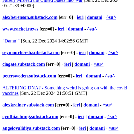
Falsely Mislead the United States into War
[Sun, 22 Dec 2024
05:21:39 +0000]
alexberenson.substack.com
[err=0] -
ieri
|
domani
-
^su^
www.racket.news
[err=0] -
ieri
|
domani
-
^su^
"Damn!"
[Sun, 22 Dec 2024 14:02:56 GMT]
seymourhersh.substack.com
[err=0] -
ieri
|
domani
-
^su^
ciagate.substack.com
[err=0] -
ieri
|
domani
-
^su^
petersweden.substack.com
[err=0] -
ieri
|
domani
-
^su^
ALTERING DNA? - Something weird is going on with the covid
vaccines
[Sun, 22 Dec 2024 21:50:51 GMT]
alexkrainer.substack.com
[err=0] -
ieri
|
domani
-
^su^
cynthiachung.substack.com
[err=0] -
ieri
|
domani
-
^su^
angelovalidiya.substack.com
[err=0] -
ieri
|
domani
-
^su^