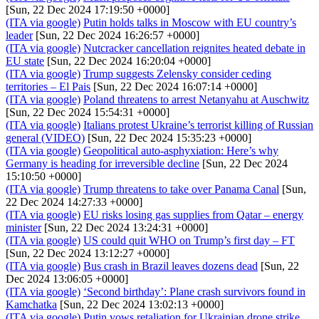
[Sun, 22 Dec 2024 17:19:50 +0000]
(ITA via google)
Putin holds talks in Moscow with EU country’s
leader
[Sun, 22 Dec 2024 16:26:57 +0000]
(ITA via google)
Nutcracker cancellation reignites heated debate in
EU state
[Sun, 22 Dec 2024 16:20:04 +0000]
(ITA via google)
Trump suggests Zelensky consider ceding
territories – El Pais
[Sun, 22 Dec 2024 16:07:14 +0000]
(ITA via google)
Poland threatens to arrest Netanyahu at Auschwitz
[Sun, 22 Dec 2024 15:54:31 +0000]
(ITA via google)
Italians protest Ukraine’s terrorist killing of Russian
general (VIDEO)
[Sun, 22 Dec 2024 15:35:23 +0000]
(ITA via google)
Geopolitical auto-asphyxiation: Here’s why
Germany is heading for irreversible decline
[Sun, 22 Dec 2024
15:10:50 +0000]
(ITA via google)
Trump threatens to take over Panama Canal
[Sun,
22 Dec 2024 14:27:33 +0000]
(ITA via google)
EU risks losing gas supplies from Qatar – energy
minister
[Sun, 22 Dec 2024 13:24:31 +0000]
(ITA via google)
US could quit WHO on Trump’s first day – FT
[Sun, 22 Dec 2024 13:12:27 +0000]
(ITA via google)
Bus crash in Brazil leaves dozens dead
[Sun, 22
Dec 2024 13:06:05 +0000]
(ITA via google)
‘Second birthday’: Plane crash survivors found in
Kamchatka
[Sun, 22 Dec 2024 13:02:13 +0000]
(ITA via google)
Putin vows retaliation for Ukrainian drone strike