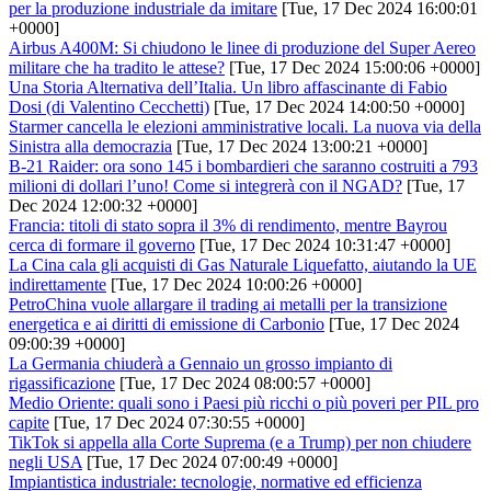
per la produzione industriale da imitare
[Tue, 17 Dec 2024 16:00:01
+0000]
Airbus A400M: Si chiudono le linee di produzione del Super Aereo
militare che ha tradito le attese?
[Tue, 17 Dec 2024 15:00:06 +0000]
Una Storia Alternativa dell’Italia. Un libro affascinante di Fabio
Dosi (di Valentino Cecchetti)
[Tue, 17 Dec 2024 14:00:50 +0000]
Starmer cancella le elezioni amministrative locali. La nuova via della
Sinistra alla democrazia
[Tue, 17 Dec 2024 13:00:21 +0000]
B-21 Raider: ora sono 145 i bombardieri che saranno costruiti a 793
milioni di dollari l’uno! Come si integrerà con il NGAD?
[Tue, 17
Dec 2024 12:00:32 +0000]
Francia: titoli di stato sopra il 3% di rendimento, mentre Bayrou
cerca di formare il governo
[Tue, 17 Dec 2024 10:31:47 +0000]
La Cina cala gli acquisti di Gas Naturale Liquefatto, aiutando la UE
indirettamente
[Tue, 17 Dec 2024 10:00:26 +0000]
PetroChina vuole allargare il trading ai metalli per la transizione
energetica e ai diritti di emissione di Carbonio
[Tue, 17 Dec 2024
09:00:39 +0000]
La Germania chiuderà a Gennaio un grosso impianto di
rigassificazione
[Tue, 17 Dec 2024 08:00:57 +0000]
Medio Oriente: quali sono i Paesi più ricchi o più poveri per PIL pro
capite
[Tue, 17 Dec 2024 07:30:55 +0000]
TikTok si appella alla Corte Suprema (e a Trump) per non chiudere
negli USA
[Tue, 17 Dec 2024 07:00:49 +0000]
Impiantistica industriale: tecnologie, normative ed efficienza