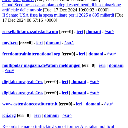
Cloud Seeding: cosa sappiamo degli esperimenti di inseminazione
artificiale delle nuvole
[Tue, 17 Dec 2024 10:00:03 +0000]
Il Senato USA fissa la spesa militare per il 2025 a 895 miliardi
[Tue,
17 Dec 2024 08:57:16 +0000]
rossellafidanza.substack.com
[err=0] -
ieri
|
domani
-
^su^
noyb.eu
[err=0] -
ieri
|
domani
-
^su^
freedomtraininternational.org
[err=0] -
ieri
|
domani
-
^su^
multipolar-magazin.de#atom-meldungen
[err=0] -
ieri
|
domani
-
^su^
digitalcourage.de#rss
[err=0] -
ieri
|
domani
-
^su^
digitalcourage.de#rss
[err=0] -
ieri
|
domani
-
^su^
www.astensionecostituente.it
[err=0] -
ieri
|
domani
-
^su^
icij.org
[err=0] -
ieri
|
domani
-
^su^
Records tie narco-trafficking son of former Australian political