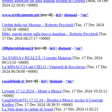
sembra auspicare un’altra Maidan ucraina in Georgia
[Mon, 16 Dec
2024 22:19:45 +0000]
www.ereticamente.net
[err=0] -
ieri
|
domani
-
^su^
I delitti della rue Morgue – Roberto Pecchioli
[Tue, 17 Dec 2024
12:59:18 +0000]
Milei, parole giuste sulla bocca sbagliata – Roberto Pecchioli
[Tue,
17 Dec 2024 08:27:17 +0000]
100giornidaleoni.it
[err=0] -
ieri
|
domani
-
^su^
Tra FARSA e REALTÁ / Corrado Malanga
[Tue, 17 Dec 2024
09:13:10 +0000]
La MINACCIA dal CIELO / Vitangeli & Rocchesso
[Tue, 17 Dec
2024 06:58:00 +0000]
casadelsole.tv
[err=0] -
ieri
|
domani
-
^su^
Levante 17.12.2024 – Morte a Mosca
[Tue, 17 Dec 2024 19:32:12
+0000]
CasaDelSoleTG 17.12.24 – Bomba a Mosca, ucciso il Generale
Kirillov
[Tue, 17 Dec 2024 18:38:31 +0000]
La Siria dopo la caduta di Assad
[Tue, 17 Dec 2024 11:02:21