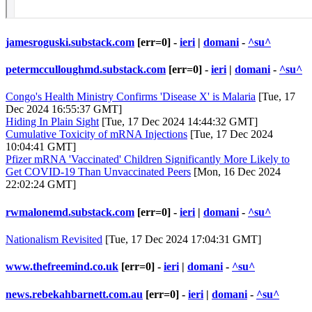
jamesroguski.substack.com
[err=0] -
ieri
|
domani
-
^su^
petermcculloughmd.substack.com
[err=0] -
ieri
|
domani
-
^su^
Congo's Health Ministry Confirms 'Disease X' is Malaria
[Tue, 17
Dec 2024 16:55:37 GMT]
Hiding In Plain Sight
[Tue, 17 Dec 2024 14:44:32 GMT]
Cumulative Toxicity of mRNA Injections
[Tue, 17 Dec 2024
10:04:41 GMT]
Pfizer mRNA 'Vaccinated' Children Significantly More Likely to
Get COVID-19 Than Unvaccinated Peers
[Mon, 16 Dec 2024
22:02:24 GMT]
rwmalonemd.substack.com
[err=0] -
ieri
|
domani
-
^su^
Nationalism Revisited
[Tue, 17 Dec 2024 17:04:31 GMT]
www.thefreemind.co.uk
[err=0] -
ieri
|
domani
-
^su^
news.rebekahbarnett.com.au
[err=0] -
ieri
|
domani
-
^su^