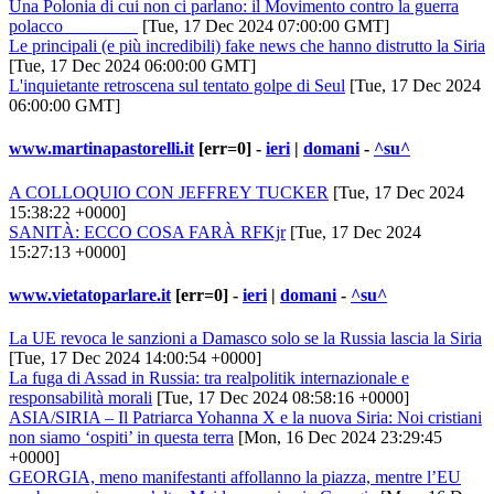
Una Polonia di cui non ci parlano: il Movimento contro la guerra
polacco
[Tue, 17 Dec 2024 07:00:00 GMT]
Le principali (e più incredibili) fake news che hanno distrutto la Siria
[Tue, 17 Dec 2024 06:00:00 GMT]
L'inquietante retroscena sul tentato golpe di Seul
[Tue, 17 Dec 2024
06:00:00 GMT]
www.martinapastorelli.it
[err=0] -
ieri
|
domani
-
^su^
A COLLOQUIO CON JEFFREY TUCKER
[Tue, 17 Dec 2024
15:38:22 +0000]
SANITÀ: ECCO COSA FARÀ RFKjr
[Tue, 17 Dec 2024
15:27:13 +0000]
www.vietatoparlare.it
[err=0] -
ieri
|
domani
-
^su^
La UE revoca le sanzioni a Damasco solo se la Russia lascia la Siria
[Tue, 17 Dec 2024 14:00:54 +0000]
La fuga di Assad in Russia: tra realpolitik internazionale e
responsabilità morali
[Tue, 17 Dec 2024 08:58:16 +0000]
ASIA/SIRIA – Il Patriarca Yohanna X e la nuova Siria: Noi cristiani
non siamo ‘ospiti’ in questa terra
[Mon, 16 Dec 2024 23:29:45
+0000]
GEORGIA, meno manifestanti affollanno la piazza, mentre l’EU