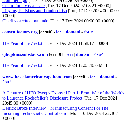
Don’t let it go
[Tue, 17 Dec 2024 02:46:33 +0000]
Centre for a vassal state
[Tue, 17 Dec 2024 02:08:21 +0000]
Libyans, Parisians and London Irish
[Tue, 17 Dec 2024 00:00:00
+0000]
Charli’s carefree bratitude
[Tue, 17 Dec 2024 00:00:00 +0000]
consentfactory.org
[err=0] -
ieri
|
domani
-
^su^
The Year of the Zealot
[Tue, 17 Dec 2024 11:58:17 +0000]
cjhopkins.substack.com
[err=0] -
ieri
|
domani
-
^su^
The Year of the Zealot
[Tue, 17 Dec 2024 12:03:46 GMT]
www.thelastamericanvagabond.com
[err=0] -
ieri
|
domani
-
^su^
A Century of UFO Psyops Exposed Part 1: From War of the Worlds
to Laurence Rockefeller’s Disclosure Project
[Tue, 17 Dec 2024
20:45:30 +0000]
Derrick Broze Interview – Manufacturing Consent For The
Incoming Technocratic Control Grid
[Mon, 16 Dec 2024 22:30:41
+0000]