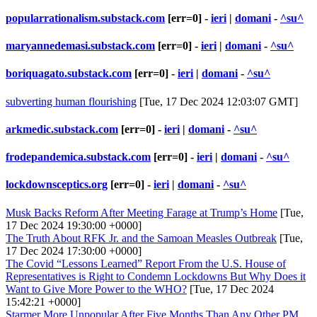
popularrationalism.substack.com
[err=0] -
ieri
|
domani
-
^su^
maryannedemasi.substack.com
[err=0] -
ieri
|
domani
-
^su^
boriquagato.substack.com
[err=0] -
ieri
|
domani
-
^su^
subverting human flourishing
[Tue, 17 Dec 2024 12:03:07 GMT]
arkmedic.substack.com
[err=0] -
ieri
|
domani
-
^su^
frodepandemica.substack.com
[err=0] -
ieri
|
domani
-
^su^
lockdownsceptics.org
[err=0] -
ieri
|
domani
-
^su^
Musk Backs Reform After Meeting Farage at Trump’s Home
[Tue,
17 Dec 2024 19:30:00 +0000]
The Truth About RFK Jr. and the Samoan Measles Outbreak
[Tue,
17 Dec 2024 17:30:00 +0000]
The Covid “Lessons Learned” Report From the U.S. House of
Representatives is Right to Condemn Lockdowns But Why Does it
Want to Give More Power to the WHO?
[Tue, 17 Dec 2024
15:42:21 +0000]
Starmer More Unpopular After Five Months Than Any Other PM