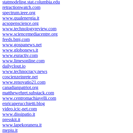
statmodeling.stat.columbia.edu
retractionwatch.com
spectrum.ieee.org
www.qualenergia.it
acsopenscience.org
www.technologyreview.com
www.sciencemediacentre.org
feeds.bmj.com
www.gospanews.net
www.globonews.it
www.euractiv.com
www.limesonline.com
dailyclout.io
www.technocracy.news
coscienzeinrete.net
www.renovatio21.com
canadianpatriot.org
matthewehret.substack.com
www.centromachiavelli.com
enricaperucchietti.blog
video.icic-net.com
www.dissipatio.it
presskit.it
www.lapekoranera.it
mepiu.it