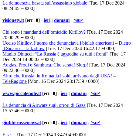
La democrazia basata sull’assassinio globale
[Tue, 17 Dec 2024
08:24:45 +0000]
visionetv.it
[err=0] -
ieri
|
domani
-
^su^
Chi sono i mandanti dell’omicidio Kirillov?
[Tue, 17 Dec 2024
20:00:29 +0000]
Ucciso Kirillov, l’uomo che denunciava i biolab americani – Dietro
il Sipario – Talk show
[Tue, 17 Dec 2024 16:42:17 +0000]
Manlio Dinucci: “La Russia è aggredita su tutti i fronti”
[Tue, 17
Dec 2024 14:00:03 +0000]
Augias, Prodi e Sambuca. Che serata! Slurp!
[Tue, 17 Dec 2024
09:22:36 +0000]
Altro che Russia, in Romania i soldi arrivano dagli USA! –
TeleRagione
[Mon, 16 Dec 2024 23:17:39 +0000]
www.piccolenote.it
[err=0] -
ieri
|
domani
-
^su^
La denuncia di Airwars sugli orrori di Gaza
[Tue, 17 Dec 2024
15:57:46 +0000]
giubberossenews.it
[err=0] -
ieri
|
domani
-
^su^
E se…
[Tue, 17 Dec 2024 13:47:04 +0000]