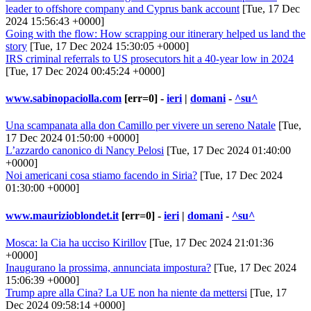
leader to offshore company and Cyprus bank account
[Tue, 17 Dec
2024 15:56:43 +0000]
Going with the flow: How scrapping our itinerary helped us land the
story
[Tue, 17 Dec 2024 15:30:05 +0000]
IRS criminal referrals to US prosecutors hit a 40-year low in 2024
[Tue, 17 Dec 2024 00:45:24 +0000]
www.sabinopaciolla.com
[err=0] -
ieri
|
domani
-
^su^
Una scampanata alla don Camillo per vivere un sereno Natale
[Tue,
17 Dec 2024 01:50:00 +0000]
L’azzardo canonico di Nancy Pelosi
[Tue, 17 Dec 2024 01:40:00
+0000]
Noi americani cosa stiamo facendo in Siria?
[Tue, 17 Dec 2024
01:30:00 +0000]
www.maurizioblondet.it
[err=0] -
ieri
|
domani
-
^su^
Mosca: la Cia ha ucciso Kirillov
[Tue, 17 Dec 2024 21:01:36
+0000]
Inaugurano la prossima, annunciata impostura?
[Tue, 17 Dec 2024
15:06:39 +0000]
Trump apre alla Cina? La UE non ha niente da mettersi
[Tue, 17
Dec 2024 09:58:14 +0000]