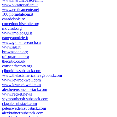
www.martinapastorelli.it
www.vietatoparlare.it
www.ereticamente.net
100giornidaleoni.it
casadelsole.tv
comedonchisciotte.org
movisol.org
www.imolaoggi.it
pangeanotizie.it
www.globalresearch.ca
www.agi.it
brownstone.org
off-guardian.org
thecritic.co.uk
consentfactory.org
cjhopkins.substack.com
www.thelastamericanvagabond.com
www.lewrockwell.com
www.lewrockwell.com
alexberenson.substack.com
www.racket.news
seymourhersh.substack.com
ciagate.substack.com
petersweden.substack.com
alexkrainer.substack.com