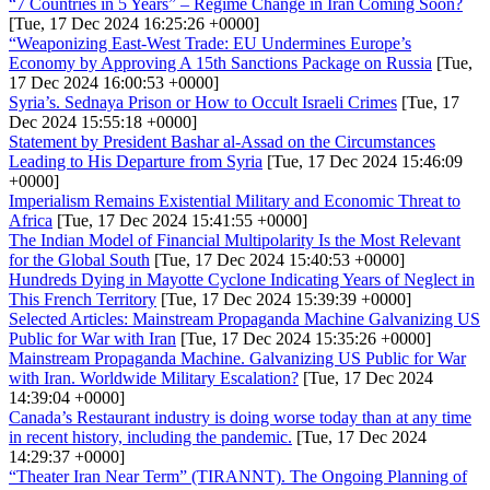
“7 Countries in 5 Years” – Regime Change in Iran Coming Soon?
[Tue, 17 Dec 2024 16:25:26 +0000]
“Weaponizing East-West Trade: EU Undermines Europe’s
Economy by Approving A 15th Sanctions Package on Russia
[Tue,
17 Dec 2024 16:00:53 +0000]
Syria’s. Sednaya Prison or How to Occult Israeli Crimes
[Tue, 17
Dec 2024 15:55:18 +0000]
Statement by President Bashar al-Assad on the Circumstances
Leading to His Departure from Syria
[Tue, 17 Dec 2024 15:46:09
+0000]
Imperialism Remains Existential Military and Economic Threat to
Africa
[Tue, 17 Dec 2024 15:41:55 +0000]
The Indian Model of Financial Multipolarity Is the Most Relevant
for the Global South
[Tue, 17 Dec 2024 15:40:53 +0000]
Hundreds Dying in Mayotte Cyclone Indicating Years of Neglect in
This French Territory
[Tue, 17 Dec 2024 15:39:39 +0000]
Selected Articles: Mainstream Propaganda Machine Galvanizing US
Public for War with Iran
[Tue, 17 Dec 2024 15:35:26 +0000]
Mainstream Propaganda Machine. Galvanizing US Public for War
with Iran. Worldwide Military Escalation?
[Tue, 17 Dec 2024
14:39:04 +0000]
Canada’s Restaurant industry is doing worse today than at any time
in recent history, including the pandemic.
[Tue, 17 Dec 2024
14:29:37 +0000]
“Theater Iran Near Term” (TIRANNT). The Ongoing Planning of