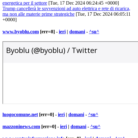
energetica per il settore
[Tue, 17 Dec 2024 06:24:45 +0000]
Trump cancellerà le sovvenzioni ad auto elettrica e rete di ricarica,
ma non alle materie prime strategiche
[Tue, 17 Dec 2024 06:05:11
+0000]
www.byoblu.com
[err=8] -
ieri
|
domani
-
^su^
luogocomune.net
[err=0] -
ieri
|
domani
-
^su^
mazzoninews.com
[err=0] -
ieri
|
domani
-
^su^