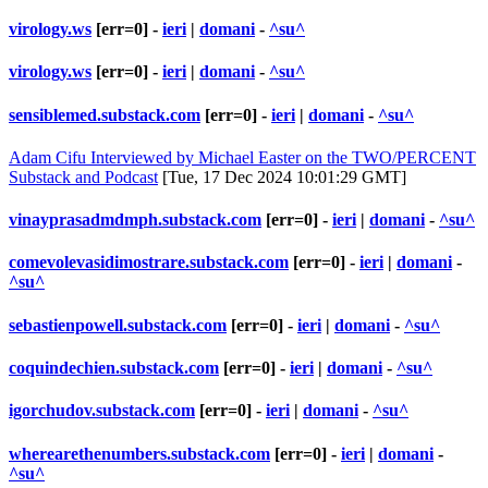
virology.ws
[err=0] -
ieri
|
domani
-
^su^
virology.ws
[err=0] -
ieri
|
domani
-
^su^
sensiblemed.substack.com
[err=0] -
ieri
|
domani
-
^su^
Adam Cifu Interviewed by Michael Easter on the TWO/PERCENT
Substack and Podcast
[Tue, 17 Dec 2024 10:01:29 GMT]
vinayprasadmdmph.substack.com
[err=0] -
ieri
|
domani
-
^su^
comevolevasidimostrare.substack.com
[err=0] -
ieri
|
domani
-
^su^
sebastienpowell.substack.com
[err=0] -
ieri
|
domani
-
^su^
coquindechien.substack.com
[err=0] -
ieri
|
domani
-
^su^
igorchudov.substack.com
[err=0] -
ieri
|
domani
-
^su^
wherearethenumbers.substack.com
[err=0] -
ieri
|
domani
-
^su^