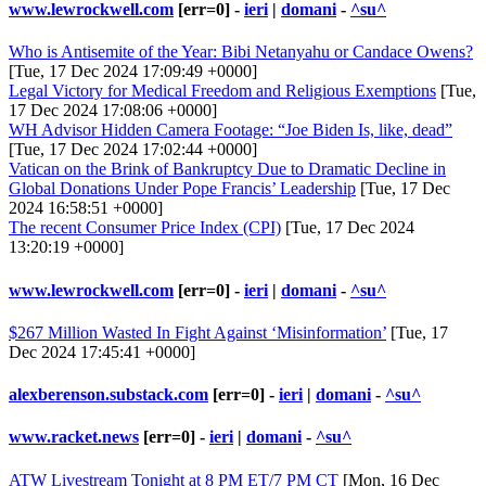
www.lewrockwell.com
[err=0] -
ieri
|
domani
-
^su^
Who is Antisemite of the Year: Bibi Netanyahu or Candace Owens?
[Tue, 17 Dec 2024 17:09:49 +0000]
Legal Victory for Medical Freedom and Religious Exemptions
[Tue,
17 Dec 2024 17:08:06 +0000]
WH Advisor Hidden Camera Footage: “Joe Biden Is, like, dead”
[Tue, 17 Dec 2024 17:02:44 +0000]
Vatican on the Brink of Bankruptcy Due to Dramatic Decline in
Global Donations Under Pope Francis’ Leadership
[Tue, 17 Dec
2024 16:58:51 +0000]
The recent Consumer Price Index (CPI)
[Tue, 17 Dec 2024
13:20:19 +0000]
www.lewrockwell.com
[err=0] -
ieri
|
domani
-
^su^
$267 Million Wasted In Fight Against ‘Misinformation’
[Tue, 17
Dec 2024 17:45:41 +0000]
alexberenson.substack.com
[err=0] -
ieri
|
domani
-
^su^
www.racket.news
[err=0] -
ieri
|
domani
-
^su^
ATW Livestream Tonight at 8 PM ET/7 PM CT
[Mon, 16 Dec