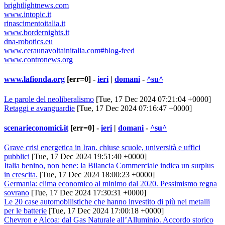
brightlightnews.com
www.intopic.it
rinascimentoitalia.it
www.bordernights.it
dna-robotics.eu
www.ceraunavoltainitalia.com#blog-feed
www.contronews.org
www.lafionda.org
[err=0] -
ieri
|
domani
-
^su^
Le parole del neoliberalismo
[Tue, 17 Dec 2024 07:21:04 +0000]
Retaggi e avanguardie
[Tue, 17 Dec 2024 07:16:47 +0000]
scenarieconomici.it
[err=0] -
ieri
|
domani
-
^su^
Grave crisi energetica in Iran. chiuse scuole, università e uffici
pubblici
[Tue, 17 Dec 2024 19:51:40 +0000]
Italia benino, non bene: la Bilancia Commerciale indica un surplus
in crescita.
[Tue, 17 Dec 2024 18:00:23 +0000]
Germania: clima economico al minimo dal 2020. Pessimismo regna
sovrano
[Tue, 17 Dec 2024 17:30:31 +0000]
Le 20 case automobilistiche che hanno investito di più nei metalli
per le batterie
[Tue, 17 Dec 2024 17:00:18 +0000]
Chevron e Alcoa: dal Gas Naturale all’Alluminio. Accordo storico