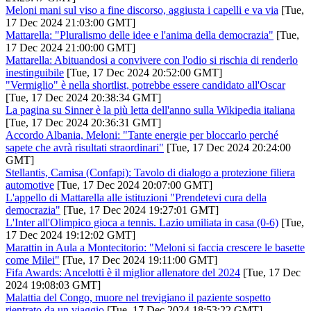
Meloni mani sul viso a fine discorso, aggiusta i capelli e va via
[Tue,
17 Dec 2024 21:03:00 GMT]
Mattarella: "Pluralismo delle idee e l'anima della democrazia"
[Tue,
17 Dec 2024 21:00:00 GMT]
Mattarella: Abituandosi a convivere con l'odio si rischia di renderlo
inestinguibile
[Tue, 17 Dec 2024 20:52:00 GMT]
"Vermiglio" è nella shortlist, potrebbe essere candidato all'Oscar
[Tue, 17 Dec 2024 20:38:34 GMT]
La pagina su Sinner è la più letta dell'anno sulla Wikipedia italiana
[Tue, 17 Dec 2024 20:36:31 GMT]
Accordo Albania, Meloni: "Tante energie per bloccarlo perché
sapete che avrà risultati straordinari"
[Tue, 17 Dec 2024 20:24:00
GMT]
Stellantis, Camisa (Confapi): Tavolo di dialogo a protezione filiera
automotive
[Tue, 17 Dec 2024 20:07:00 GMT]
L'appello di Mattarella alle istituzioni "Prendetevi cura della
democrazia"
[Tue, 17 Dec 2024 19:27:01 GMT]
L'Inter all'Olimpico gioca a tennis. Lazio umiliata in casa (0-6)
[Tue,
17 Dec 2024 19:12:02 GMT]
Marattin in Aula a Montecitorio: "Meloni si faccia crescere le basette
come Milei"
[Tue, 17 Dec 2024 19:11:00 GMT]
Fifa Awards: Ancelotti è il miglior allenatore del 2024
[Tue, 17 Dec
2024 19:08:03 GMT]
Malattia del Congo, muore nel trevigiano il paziente sospetto
rientrato da un viaggio
[Tue, 17 Dec 2024 18:53:22 GMT]