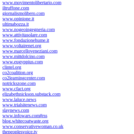
www.movimentolibertario.com
iltruffone.com
giornalismolibero.com
www.opinione.it
ultimabozza.it
www.nogeoingegneria.com
www.attivitasolare.com
www.fondazionehume.it
www.voltairenet.org
www.marcelloveneziani.com
www.mittdolcino.com
www.eugyppius.com
clintel.org
co2coalition.org
co2learningcenter.com
notrickszone.com
www.cfact.org
elizabethnickson.substack.com
www.laluce.news
www.trialsitenews.com
slaynews.com
www.infowars.com#rss
blog.whitecoatwaste.org
www.conservativewoman.co.uk
thepeoplesvoice.tv