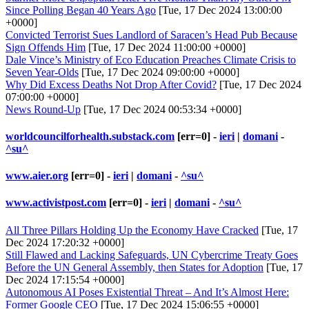
Since Polling Began 40 Years Ago
[Tue, 17 Dec 2024 13:00:00
+0000]
Convicted Terrorist Sues Landlord of ­Saracen’s Head Pub Because
Sign Offends Him
[Tue, 17 Dec 2024 11:00:00 +0000]
Dale Vince’s Ministry of Eco Education Preaches Climate Crisis to
Seven Year-Olds
[Tue, 17 Dec 2024 09:00:00 +0000]
Why Did Excess Deaths Not Drop After Covid?
[Tue, 17 Dec 2024
07:00:00 +0000]
News Round-Up
[Tue, 17 Dec 2024 00:53:34 +0000]
worldcouncilforhealth.substack.com
[err=0] -
ieri
|
domani
-
^su^
www.aier.org
[err=0] -
ieri
|
domani
-
^su^
www.activistpost.com
[err=0] -
ieri
|
domani
-
^su^
All Three Pillars Holding Up the Economy Have Cracked
[Tue, 17
Dec 2024 17:20:32 +0000]
Still Flawed and Lacking Safeguards, UN Cybercrime Treaty Goes
Before the UN General Assembly, then States for Adoption
[Tue, 17
Dec 2024 17:15:54 +0000]
Autonomous AI Poses Existential Threat – And It’s Almost Here:
Former Google CEO
[Tue, 17 Dec 2024 15:06:55 +0000]