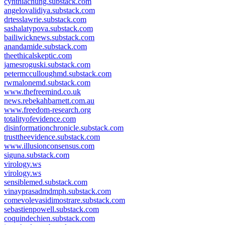
cynthiachung.substack.com
angelovalidiya.substack.com
drtesslawrie.substack.com
sashalatypova.substack.com
bailiwicknews.substack.com
anandamide.substack.com
theethicalskeptic.com
jamesroguski.substack.com
petermcculloughmd.substack.com
rwmalonemd.substack.com
www.thefreemind.co.uk
news.rebekahbarnett.com.au
www.freedom-research.org
totalityofevidence.com
disinformationchronicle.substack.com
trusttheevidence.substack.com
www.illusionconsensus.com
siguna.substack.com
virology.ws
virology.ws
sensiblemed.substack.com
vinayprasadmdmph.substack.com
comevolevasidimostrare.substack.com
sebastienpowell.substack.com
coquindechien.substack.com