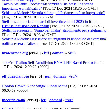
Tavolo Stellantis, Rocca: "Mi sembra si sia presa una strada
importante e significativa"
[Tue, 17 Dec 2024 18:35:00 GMT]
Schlein a Meloni: "Scenda dal ring, il Parlamento è un luogo serio"
[Tue, 17 Dec 2024 18:30:00 GMT]
Stellantis annuncia 2 miliardi di investimenti nel 2025 in Italia.
Esclusa la fusione con Renault
[Tue, 17 Dec 2024 18:04:37 GMT]
Stellantis presenta il "Piano per l'Italia" stabilimento per stabilimento
[Tue, 17 Dec 2024 18:03:48 GMT]
Schlein a Meloni: Ossessione sui migranti vi impedisce di avere una
politica estera all'altezza
[Tue, 17 Dec 2024 18:02:00 GMT]
brownstone.org
[err=0] -
ieri
|
domani
-
^su^
They’re Trialing Self-Amplifying RNA-LNP-Based Products
[Tue,
17 Dec 2024 12:00:20 +0000]
off-guardian.org
[err=0] -
ieri
|
domani
-
^su^
Gordon Brown & the Single Global Mafia
[Tue, 17 Dec 2024
06:00:53 +0000]
thecritic.co.uk
[err=0] -
ieri
|
domani
-
^su^