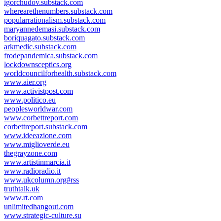
igorchudov.substack.com
wherearethenumbers.substack.com
popularrationalism.substack.com
maryannedemasi.substack.com
boriquagato.substack.com
arkmedic.substack.com
frodepandemica.substack.com
lockdownsceptics.org
worldcouncilforhealth.substack.com
www.aier.org
www.activistpost.com
www.politico.eu
peoplesworldwar.com
www.corbettreport.com
corbettreport.substack.com
www.ideeazione.com
www.miglioverde.eu
thegrayzone.com
www.artistinmarcia.it
www.radioradio.it
www.ukcolumn.org#rss
truthtalk.uk
www.rt.com
unlimitedhangout.com
www.strategic-culture.su