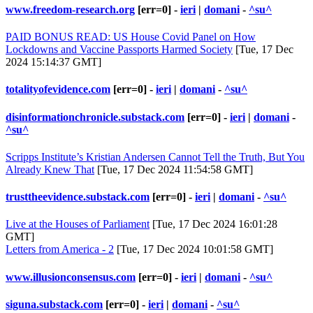
www.freedom-research.org
[err=0] -
ieri
|
domani
-
^su^
PAID BONUS READ: US House Covid Panel on How
Lockdowns and Vaccine Passports Harmed Society
[Tue, 17 Dec
2024 15:14:37 GMT]
totalityofevidence.com
[err=0] -
ieri
|
domani
-
^su^
disinformationchronicle.substack.com
[err=0] -
ieri
|
domani
-
^su^
Scripps Institute’s Kristian Andersen Cannot Tell the Truth, But You
Already Knew That
[Tue, 17 Dec 2024 11:54:58 GMT]
trusttheevidence.substack.com
[err=0] -
ieri
|
domani
-
^su^
Live at the Houses of Parliament
[Tue, 17 Dec 2024 16:01:28
GMT]
Letters from America - 2
[Tue, 17 Dec 2024 10:01:58 GMT]
www.illusionconsensus.com
[err=0] -
ieri
|
domani
-
^su^
siguna.substack.com
[err=0] -
ieri
|
domani
-
^su^