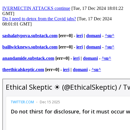
IVERMECTIN ATTACKS continue
[Tue, 17 Dec 2024 18:01:22
GMT]
Do I need to detox from the Covid jabs?
[Tue, 17 Dec 2024
08:01:01 GMT]
sashalatypova.substack.com
[err=0] -
ieri
|
domani
-
^su^
bailiwicknews.substack.com
[err=0] -
ieri
|
domani
-
^su^
anandamide.substack.com
[err=0] -
ieri
|
domani
-
^su^
theethicalskeptic.com
[err=0] -
ieri
|
domani
-
^su^