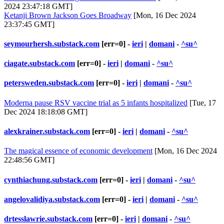
2024 23:47:18 GMT]
Ketanji Brown Jackson Goes Broadway
[Mon, 16 Dec 2024
23:37:45 GMT]
seymourhersh.substack.com
[err=0] -
ieri
|
domani
-
^su^
ciagate.substack.com
[err=0] -
ieri
|
domani
-
^su^
petersweden.substack.com
[err=0] -
ieri
|
domani
-
^su^
Moderna pause RSV vaccine trial as 5 infants hospitalized
[Tue, 17
Dec 2024 18:18:08 GMT]
alexkrainer.substack.com
[err=0] -
ieri
|
domani
-
^su^
The magical essence of economic development
[Mon, 16 Dec 2024
22:48:56 GMT]
cynthiachung.substack.com
[err=0] -
ieri
|
domani
-
^su^
angelovalidiya.substack.com
[err=0] -
ieri
|
domani
-
^su^
drtesslawrie.substack.com
[err=0] -
ieri
|
domani
-
^su^