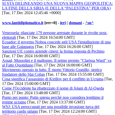
SI STA DELINEANDO UNA NUOVA MAPPA GEOPOLITICA:
LA FINE DELLA SIRIA (E DELLA “PALESTINA” PER ORA)
[Tue, 17 Dec 2024 12:45:46 +0000]
www.lantidiplomatico.it
[err=0] -
ieri
|
domani
-
^su^
Venezuela: rilasciate 179 persone arrestate durante le rivolte post-
elettorali
[Tue, 17 Dec 2024 16:54:00 GMT]
Ecuador: il governo Noboa concede agli USA l'installazione di una
base alle Galapagos
[Tue, 17 Dec 2024 16:26:00 GMT]
Sanzioni UE contro aziende cinesi: la ferma risposta di Pechino
[Tue, 17 Dec 2024 16:00:00 GMT]
Assad, Mussolini e il malloppo. Il primo premio "Clarissa Ward" va
al Fatto Quotidiano
[Tue, 17 Dec 2024 16:00:00 GMT]
Movimento operaio in lutto. È morto Vittorio Granillo, storico
fondatore dello Slai Cobas
[Tue, 17 Dec 2024 15:55:00 GMT]
Cosa significa l’assassinio di Kirillov per il conflitto in Ucraina
[Tue,
17 Dec 2024 15:00:00 GMT]
Come l'Occidente ha ribattezzato il nome di Jolani di Al-Qaeda
[Tue, 17 Dec 2024 13:48:00 GMT]
Punto per punto: Putin spiega perché non considera legittimo il
regime ucraino
[Tue, 17 Dec 2024 13:37:00 GMT]
WSJ: USA preoccupati per una possibile invasione turca del
territorio curdo siriano
[Tue, 17 Dec 2024 12:24:00 GMT]