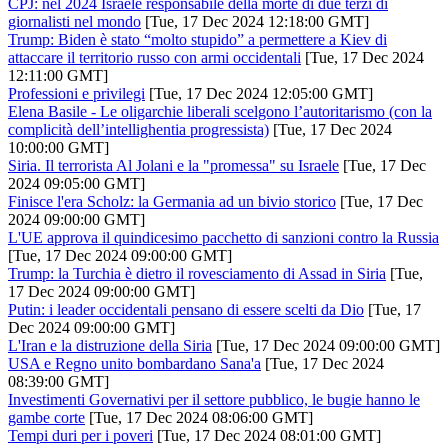
CPJ: nel 2024 Israele responsabile della morte di due terzi di
giornalisti nel mondo
[Tue, 17 Dec 2024 12:18:00 GMT]
Trump: Biden è stato “molto stupido” a permettere a Kiev di
attaccare il territorio russo con armi occidentali
[Tue, 17 Dec 2024
12:11:00 GMT]
Professioni e privilegi
[Tue, 17 Dec 2024 12:05:00 GMT]
Elena Basile - Le oligarchie liberali scelgono l’autoritarismo (con la
complicità dell’intellighentia progressista)
[Tue, 17 Dec 2024
10:00:00 GMT]
Siria. Il terrorista Al Jolani e la "promessa" su Israele
[Tue, 17 Dec
2024 09:05:00 GMT]
Finisce l'era Scholz: la Germania ad un bivio storico
[Tue, 17 Dec
2024 09:00:00 GMT]
L'UE approva il quindicesimo pacchetto di sanzioni contro la Russia
[Tue, 17 Dec 2024 09:00:00 GMT]
Trump: la Turchia è dietro il rovesciamento di Assad in Siria
[Tue,
17 Dec 2024 09:00:00 GMT]
Putin: i leader occidentali pensano di essere scelti da Dio
[Tue, 17
Dec 2024 09:00:00 GMT]
L'Iran e la distruzione della Siria
[Tue, 17 Dec 2024 09:00:00 GMT]
USA e Regno unito bombardano Sana'a
[Tue, 17 Dec 2024
08:39:00 GMT]
Investimenti Governativi per il settore pubblico, le bugie hanno le
gambe corte
[Tue, 17 Dec 2024 08:06:00 GMT]
Tempi duri per i poveri
[Tue, 17 Dec 2024 08:01:00 GMT]