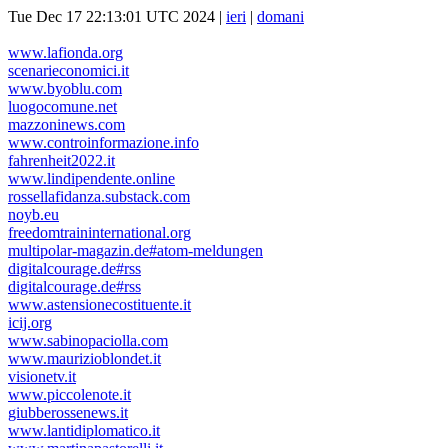
Tue Dec 17 22:13:01 UTC 2024 |
ieri
|
domani
www.lafionda.org
scenarieconomici.it
www.byoblu.com
luogocomune.net
mazzoninews.com
www.controinformazione.info
fahrenheit2022.it
www.lindipendente.online
rossellafidanza.substack.com
noyb.eu
freedomtraininternational.org
multipolar-magazin.de#atom-meldungen
digitalcourage.de#rss
digitalcourage.de#rss
www.astensionecostituente.it
icij.org
www.sabinopaciolla.com
www.maurizioblondet.it
visionetv.it
www.piccolenote.it
giubberossenews.it
www.lantidiplomatico.it