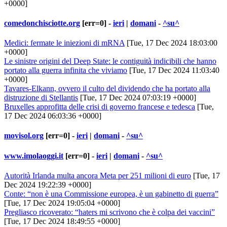
+0000]
comedonchisciotte.org
[err=0] -
ieri
|
domani
-
^su^
Medici: fermate le iniezioni di mRNA
[Tue, 17 Dec 2024 18:03:00
+0000]
Le sinistre origini del Deep State: le contiguità indicibili che hanno
portato alla guerra infinita che viviamo
[Tue, 17 Dec 2024 11:03:40
+0000]
Tavares-Elkann, ovvero il culto del dividendo che ha portato alla
distruzione di Stellantis
[Tue, 17 Dec 2024 07:03:19 +0000]
Bruxelles approfitta delle crisi di governo francese e tedesca
[Tue,
17 Dec 2024 06:03:36 +0000]
movisol.org
[err=0] -
ieri
|
domani
-
^su^
www.imolaoggi.it
[err=0] -
ieri
|
domani
-
^su^
Autorità Irlanda multa ancora Meta per 251 milioni di euro
[Tue, 17
Dec 2024 19:22:39 +0000]
Conte: “non è una Commissione europea, è un gabinetto di guerra”
[Tue, 17 Dec 2024 19:05:04 +0000]
Pregliasco ricoverato: “haters mi scrivono che è colpa dei vaccini”
[Tue, 17 Dec 2024 18:49:55 +0000]