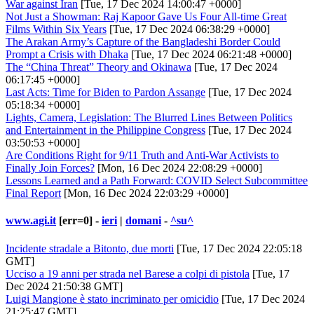
War against Iran
[Tue, 17 Dec 2024 14:00:47 +0000]
Not Just a Showman: Raj Kapoor Gave Us Four All-time Great
Films Within Six Years
[Tue, 17 Dec 2024 06:38:29 +0000]
The Arakan Army’s Capture of the Bangladeshi Border Could
Prompt a Crisis with Dhaka
[Tue, 17 Dec 2024 06:21:48 +0000]
The “China Threat” Theory and Okinawa
[Tue, 17 Dec 2024
06:17:45 +0000]
Last Acts: Time for Biden to Pardon Assange
[Tue, 17 Dec 2024
05:18:34 +0000]
Lights, Camera, Legislation: The Blurred Lines Between Politics
and Entertainment in the Philippine Congress
[Tue, 17 Dec 2024
03:50:53 +0000]
Are Conditions Right for 9/11 Truth and Anti-War Activists to
Finally Join Forces?
[Mon, 16 Dec 2024 22:08:29 +0000]
Lessons Learned and a Path Forward: COVID Select Subcommittee
Final Report
[Mon, 16 Dec 2024 22:03:29 +0000]
www.agi.it
[err=0] -
ieri
|
domani
-
^su^
Incidente stradale a Bitonto, due morti
[Tue, 17 Dec 2024 22:05:18
GMT]
Ucciso a 19 anni per strada nel Barese a colpi di pistola
[Tue, 17
Dec 2024 21:50:38 GMT]
Luigi Mangione è stato incriminato per omicidio
[Tue, 17 Dec 2024
21:25:47 GMT]