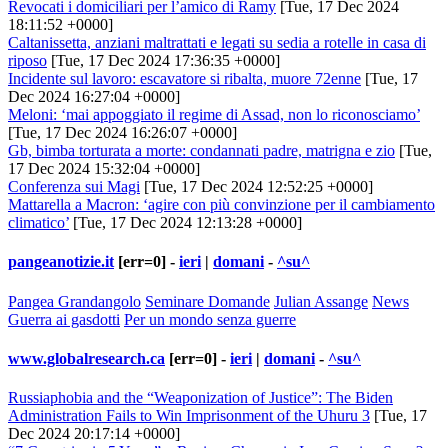
Revocati i domiciliari per l’amico di Ramy
[Tue, 17 Dec 2024
18:11:52 +0000]
Caltanissetta, anziani maltrattati e legati su sedia a rotelle in casa di
riposo
[Tue, 17 Dec 2024 17:36:35 +0000]
Incidente sul lavoro: escavatore si ribalta, muore 72enne
[Tue, 17
Dec 2024 16:27:04 +0000]
Meloni: ‘mai appoggiato il regime di Assad, non lo riconosciamo’
[Tue, 17 Dec 2024 16:26:07 +0000]
Gb, bimba torturata a morte: condannati padre, matrigna e zio
[Tue,
17 Dec 2024 15:32:04 +0000]
Conferenza sui Magi
[Tue, 17 Dec 2024 12:52:25 +0000]
Mattarella a Macron: ‘agire con più convinzione per il cambiamento
climatico’
[Tue, 17 Dec 2024 12:13:28 +0000]
pangeanotizie.it
[err=0] -
ieri
|
domani
-
^su^
Pangea Grandangolo
Seminare Domande
Julian Assange
News
Guerra ai gasdotti
Per un mondo senza guerre
www.globalresearch.ca
[err=0] -
ieri
|
domani
-
^su^
Russiaphobia and the “Weaponization of Justice”: The Biden
Administration Fails to Win Imprisonment of the Uhuru 3
[Tue, 17
Dec 2024 20:17:14 +0000]