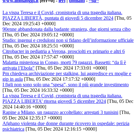
www.imolaoggi.it
[err=0] -
ieri
|
domani
-
^su^
La vispa Teresa e il Covid, cronistoria di una tragedia italiana.
PIAZZA LIBERTÀ, puntata di giovedì 5 dicembre 2024
[Thu, 05
Dec 2024 19:25:43 +0000]
90enne abbandonata dalla badante straniera, due giorni senza cibo
[Thu, 05 Dec 2024 19:05:12 +0000]
Studio: ingenui e creduloni non si fidano dell’informazione ufficiale
[Thu, 05 Dec 2024 18:25:51 +0000]
Citrobacter in pediatria a Verona, prosciolti ex primario e altri 6
[Thu, 05 Dec 2024 17:57:47 +0000]
Malattia misteriosa in Congo, morti 79 ragazzi. Bassetti: “da lì è
arrivata l’Ebola”
[Thu, 05 Dec 2024 17:33:01 +0000]
Pm chiedeva archiviazione per stalking, lui aggredisce ex moglie e
gip in aula
[Thu, 05 Dec 2024 17:17:32 +0000]
I figli non sono solo una “spesa”, sono il più grande investimento
[Thu, 05 Dec 2024 16:33:32 +0000]
La vispa Teresa e il Covid, cronistoria di una tragedia italiana.
PIAZZA LIBERTA’ ritorna giovedì 5 dicembre 2024
[Thu, 05 Dec
2024 14:40:16 +0000]
Rapine a Milano, un ragazzo accoltellato: arrestati 3 tunisini
[Thu,
05 Dec 2024 12:35:17 +0000]
Afghano violenta due donne durante ricovero in ospedale: perizia
psichiatrica
[Thu, 05 Dec 2024 12:16:15 +0000]