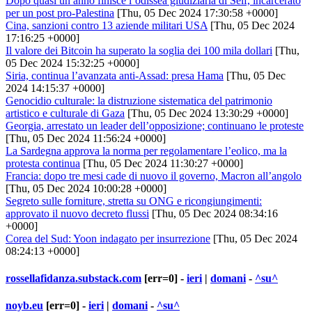
Dopo quasi un anno finisce l’odissea giudiziaria di Seif, incarcerato
per un post pro-Palestina
[Thu, 05 Dec 2024 17:30:58 +0000]
Cina, sanzioni contro 13 aziende militari USA
[Thu, 05 Dec 2024
17:16:25 +0000]
Il valore dei Bitcoin ha superato la soglia dei 100 mila dollari
[Thu,
05 Dec 2024 15:32:25 +0000]
Siria, continua l’avanzata anti-Assad: presa Hama
[Thu, 05 Dec
2024 14:15:37 +0000]
Genocidio culturale: la distruzione sistematica del patrimonio
artistico e culturale di Gaza
[Thu, 05 Dec 2024 13:30:29 +0000]
Georgia, arrestato un leader dell’opposizione; continuano le proteste
[Thu, 05 Dec 2024 11:56:24 +0000]
La Sardegna approva la norma per regolamentare l’eolico, ma la
protesta continua
[Thu, 05 Dec 2024 11:30:27 +0000]
Francia: dopo tre mesi cade di nuovo il governo, Macron all’angolo
[Thu, 05 Dec 2024 10:00:28 +0000]
Segreto sulle forniture, stretta su ONG e ricongiungimenti:
approvato il nuovo decreto flussi
[Thu, 05 Dec 2024 08:34:16
+0000]
Corea del Sud: Yoon indagato per insurrezione
[Thu, 05 Dec 2024
08:24:13 +0000]
rossellafidanza.substack.com
[err=0] -
ieri
|
domani
-
^su^
noyb.eu
[err=0] -
ieri
|
domani
-
^su^