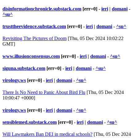
disinformationchronicle.substack.com
[err=0] -
ieri
|
domani
-
^su^
trusttheevidence.substack.com
[err=0] -
ieri
|
domani
-
^su^
Revisiting The Pictures of Doom
[Thu, 05 Dec 2024 10:02:22
GMT]
www.illusionconsensus.com
[err=0] -
ieri
|
domani
-
^su^
siguna.substack.com
[err=0] -
ieri
|
domani
-
^su^
virology.ws
[err=0] -
ieri
|
domani
-
^su^
There Is No Need to Panic About Bird Flu
[Thu, 05 Dec 2024
10:00:47 +0000]
virology.ws
[err=0] -
ieri
|
domani
-
^su^
sensiblemed.substack.com
[err=0] -
ieri
|
domani
-
^su^
Will Lawmakers Ban DEI in medical schools?
[Thu, 05 Dec 2024