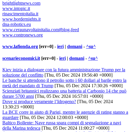
brightlightnews.com
www.intopic.it
rinascimentoitalia.it
www.bordernights.it
dna-robotics.eu
www.ceraunavoltainitalia.com#blog-feed
www.contronews.org
www.lafionda.org
[err=0] -
ieri
|
domani
-
^su^
scenarieconomici.it
[err=0] -
ieri
|
domani
-
^su^
Kiev inizia a dialogare con la futura amministrazione Trump per la
soluzione del conflitto
[Thu, 05 Dec 2024 19:56:40 +0000]
Le banche si attendono il petrolio sotto i 60 dollari al barile entro la
metà del mandato di Trump
[Thu, 05 Dec 2024 17:30:26 +0000]
Scienziati britannici realizzano una batteria al Carbonio 14 che può
durare 5700 anni
[Thu, 05 Dec 2024 16:57:01 +0000]
Dove si produce veramente l’Idrogeno?
[Thu, 05 Dec 2024
13:30:23 +0000]
La BCE corre in aiuto di Parigi, mentre le agenzie di rating stanno a
guardare
[Thu, 05 Dec 2024 12:00:03 +0000]
Baltico Bollente: Nave russa spara compi di segnalazione a navi
della Marina tedesca
[Thu, 05 Dec 2024 11:00:27 +0000]