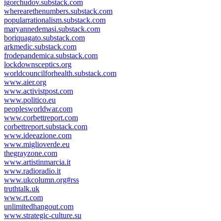
igorchudov.substack.com
wherearethenumbers.substack.com
popularrationalism.substack.com
maryannedemasi.substack.com
boriquagato.substack.com
arkmedic.substack.com
frodepandemica.substack.com
lockdownsceptics.org
worldcouncilforhealth.substack.com
www.aier.org
www.activistpost.com
www.politico.eu
peoplesworldwar.com
www.corbettreport.com
corbettreport.substack.com
www.ideeazione.com
www.miglioverde.eu
thegrayzone.com
www.artistinmarcia.it
www.radioradio.it
www.ukcolumn.org#rss
truthtalk.uk
www.rt.com
unlimitedhangout.com
www.strategic-culture.su