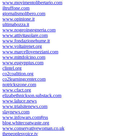
www.movimentolibertario.com
iltruffone.com
giornalismolibero.com
www.opinione.it
ultimabozza.it
www.nogeoingegneria.com
www.attivitasolare.com
www.fondazionehume.it
www.voltairenet.org
www.marcelloveneziani.com
www.mittdolcino.com
www.eugyppius.com
clintel.org
co2coalition.org
co2learningcenter.com
notrickszone.com
www.cfact.org
elizabethnickson.substack.com
www.laluce.news
www.trialsitenews.com
slaynews.com
www.infowars.com#rss
blog.whitecoatwaste.org
www.conservativewoman.co.uk
thepeoplesvoice.tv