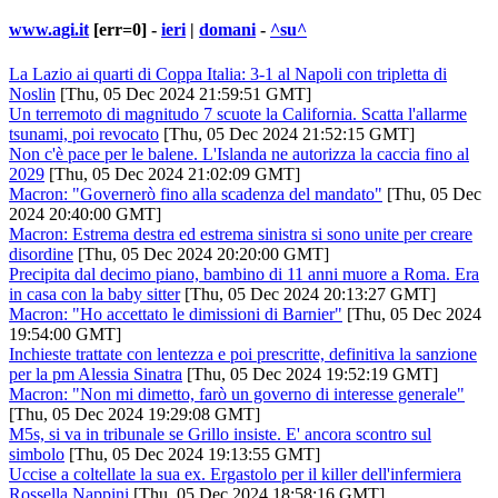
www.agi.it
[err=0] -
ieri
|
domani
-
^su^
La Lazio ai quarti di Coppa Italia: 3-1 al Napoli con tripletta di
Noslin
[Thu, 05 Dec 2024 21:59:51 GMT]
Un terremoto di magnitudo 7 scuote la California. Scatta l'allarme
tsunami, poi revocato
[Thu, 05 Dec 2024 21:52:15 GMT]
Non c'è pace per le balene. L'Islanda ne autorizza la caccia fino al
2029
[Thu, 05 Dec 2024 21:02:09 GMT]
Macron: "Governerò fino alla scadenza del mandato"
[Thu, 05 Dec
2024 20:40:00 GMT]
Macron: Estrema destra ed estrema sinistra si sono unite per creare
disordine
[Thu, 05 Dec 2024 20:20:00 GMT]
Precipita dal decimo piano, bambino di 11 anni muore a Roma. Era
in casa con la baby sitter
[Thu, 05 Dec 2024 20:13:27 GMT]
Macron: "Ho accettato le dimissioni di Barnier"
[Thu, 05 Dec 2024
19:54:00 GMT]
Inchieste trattate con lentezza e poi prescritte, definitiva la sanzione
per la pm Alessia Sinatra
[Thu, 05 Dec 2024 19:52:19 GMT]
Macron: "Non mi dimetto, farò un governo di interesse generale"
[Thu, 05 Dec 2024 19:29:08 GMT]
M5s, si va in tribunale se Grillo insiste. E' ancora scontro sul
simbolo
[Thu, 05 Dec 2024 19:13:55 GMT]
Uccise a coltellate la sua ex. Ergastolo per il killer dell'infermiera
Rossella Nappini
[Thu, 05 Dec 2024 18:58:16 GMT]