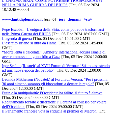
L’ENIGMA SIRIA: COME POTREBBE TRASFORMARSI
NELLA PRIMA GUERRA DEI BRICS
[Thu, 05 Dec 2024
10:12:48 +0000]
www.lantidiplomatico.it
[err=0] -
ieri
|
domani
-
^su^
Pepe Escobar - L'enigma della Siria: come potrebbe trasformarsi
nella Prima Guerra dei BRICS
[Thu, 05 Dec 2024 18:07:00 GMT]
L’agenda di guerra
[Thu, 05 Dec 2024 15:51:00 GMT]
L’esercito siriano si ritira da Hama
[Thu, 05 Dec 2024 14:54:00
GMT]
“Morte lenta e calcolata”: Amnesty International accusa Israele di
aver commesso un genocidio a Gaza
[Thu, 05 Dec 2024 12:00:00
GMT]
Igor Sechin (Rosneft) al XVII Forum di Verona: "Stiamo assistendo
ad una nuova epoca del petrolio"
[Thu, 05 Dec 2024 12:00:00
GMT]
Leonida Mikhelson (Novatek) al Forum di Verona: "Per i prossimi
30 anni almeno saranno gli idrocarburi a dettare le regole"
[Thu, 05
Dec 2024 12:00:00 GMT]
Putin e la multipolarità: l’Occidente ha fallito, il futuro è altrove
[Thu, 05 Dec 2024 09:00:00 GMT]
Reclutamento forzato e diserzioni: l’Ucraina al collasso per volere
dell’Occidente
[Thu, 05 Dec 2024 09:00:00 GMT]
Il Parlamento francese vota la sfiducia al premier di Macron
[Thu,