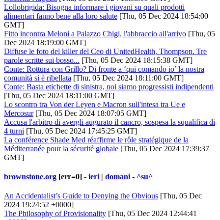
Lollobrigida: Bisogna informare i giovani su quali prodotti
alimentari fanno bene alla loro salute
[Thu, 05 Dec 2024 18:54:00
GMT]
Fitto incontra Meloni a Palazzo Chigi, l'abbraccio all'arrivo
[Thu, 05
Dec 2024 18:19:00 GMT]
Diffuse le foto del killer del Ceo di UnitedHealth, Thompson. Tre
parole scritte sui bosso...
[Thu, 05 Dec 2024 18:15:38 GMT]
Conte: Rottura con Grillo? Di fronte a ‘qui comando io’ la nostra
comunità si è ribellata
[Thu, 05 Dec 2024 18:11:00 GMT]
Conte: Basta etichette di sinistra, noi siamo progressisti indipendenti
[Thu, 05 Dec 2024 18:11:00 GMT]
Lo scontro tra Von der Leyen e Macron sull'intesa tra Ue e
Mercosur
[Thu, 05 Dec 2024 18:07:05 GMT]
Accusa l'arbitro di avergli augurato il cancro, sospesa la squalifica di
4 turni
[Thu, 05 Dec 2024 17:45:25 GMT]
La conférence Shade Med réaffirme le rôle stratégique de la
Méditerranée pour la sécurité globale
[Thu, 05 Dec 2024 17:39:37
GMT]
brownstone.org
[err=0] -
ieri
|
domani
-
^su^
An Accidentalist’s Guide to Denying the Obvious
[Thu, 05 Dec
2024 19:24:52 +0000]
The Philosophy of Provisionality
[Thu, 05 Dec 2024 12:44:41