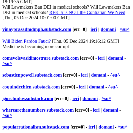
18:19:35 GMT]
Will Lawmakers Ban DEI in medical schools? Will Lawmakers Ban
DEI in medical schools?
RFK Jr is NOT the Contrarian We Need
[Thu, 05 Dec 2024 10:01:00 GMT]
vinayprasadmdmph.substack.com
[err=0] -
ieri
|
domani
-
^su^
Will Biden Pardon Fauci?
[Thu, 05 Dec 2024 19:16:12 GMT]
Medicine is becoming more corrupt
comevolevasidimostrare.substack.com
[err=0] -
ieri
|
domani
-
^su^
sebastienpowell.substack.com
[err=0] -
ieri
|
domani
-
^su^
coquindechien.substack.com
[err=0] -
ieri
|
domani
-
^su^
igorchudov.substack.com
[err=0] -
ieri
|
domani
-
^su^
wherearethenumbers.substack.com
[err=0] -
ieri
|
domani
-
^su^
popularrationalism.substack.com
[err=0] -
ieri
|
domani
-
^su^