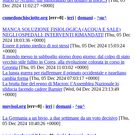
Mario D’Acunto: dal signoraggio del dollaro ai BRICS
[Thu, 05
Dec 2024 11:02:27 +0000]
comedonchisciotte.org
[err=0] -
ieri
|
domani
-
^su^
MANCA SOLUZIONE FISIOLOGICA (ACQUA E SALE)
NEGLI OSPEDALI: INTERVENTI RIMANDATI!
[Thu, 05 Dec
2024 18:03:36 +0000]
Essere il primo medico di noi stessi
[Thu, 05 Dec 2024 15:03:24
+0000]
Il mondo messo in subbuglio giorno dopo giorno: dal colpo di stato
vecchio stile fallito in Corea, alla rivoluzione colorata in corso in
Georgia
[Thu, 05 Dec 2024 11:03:02 +0000]
La lunga guerra per riaffermare il primato occidentale e israeliano
cambia forma
[Thu, 05 Dec 2024 07:03:17 +0000]
La brutta fine del regno di Macron: l’Assemblea Nazionale lo
sfiducia facendo cadere Barnier
[Wed, 04 Dec 2024 23:13:49
+0000]
movisol.org
[err=0] -
ieri
|
domani
-
^su^
La Germania a un bivio, a due settimane da un voto decisivo
[Thu,
05 Dec 2024 10:40:26 +0000]