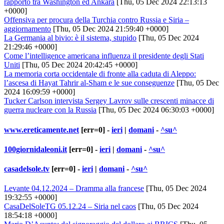
rapporto tra Washington ed Ankara
[Thu, 05 Dec 2024 22:13:13
+0000]
Offensiva per procura della Turchia contro Russia e Siria –
aggiornamento
[Thu, 05 Dec 2024 21:59:40 +0000]
La Germania al bivio: è il sistema, stupido
[Thu, 05 Dec 2024
21:29:46 +0000]
Come l’intelligence americana influenza il presidente degli Stati
Uniti
[Thu, 05 Dec 2024 20:42:45 +0000]
La memoria corta occidentale di fronte alla caduta di Aleppo:
l’ascesa di Hayat Tahrir al-Sham e le sue conseguenze
[Thu, 05 Dec
2024 16:09:59 +0000]
Tucker Carlson intervista Sergey Lavrov sulle crescenti minacce di
guerra nucleare con la Russia
[Thu, 05 Dec 2024 06:30:03 +0000]
www.ereticamente.net
[err=0] -
ieri
|
domani
-
^su^
100giornidaleoni.it
[err=0] -
ieri
|
domani
-
^su^
casadelsole.tv
[err=0] -
ieri
|
domani
-
^su^
Levante 04.12.2024 – Dramma alla francese
[Thu, 05 Dec 2024
19:32:55 +0000]
CasaDelSoleTG 05.12.24 – Siria nel caos
[Thu, 05 Dec 2024
18:54:18 +0000]