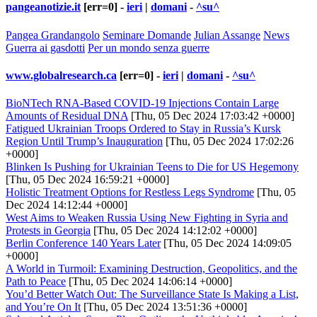
pangeanotizie.it
[err=0] -
ieri
|
domani
-
^su^
Pangea Grandangolo
Seminare Domande
Julian Assange
News
Guerra ai gasdotti
Per un mondo senza guerre
www.globalresearch.ca
[err=0] -
ieri
|
domani
-
^su^
BioNTech RNA-Based COVID-19 Injections Contain Large
Amounts of Residual DNA
[Thu, 05 Dec 2024 17:03:42 +0000]
Fatigued Ukrainian Troops Ordered to Stay in Russia’s Kursk
Region Until Trump’s Inauguration
[Thu, 05 Dec 2024 17:02:26
+0000]
Blinken Is Pushing for Ukrainian Teens to Die for US Hegemony
[Thu, 05 Dec 2024 16:59:21 +0000]
Holistic Treatment Options for Restless Legs Syndrome
[Thu, 05
Dec 2024 14:12:44 +0000]
West Aims to Weaken Russia Using New Fighting in Syria and
Protests in Georgia
[Thu, 05 Dec 2024 14:12:02 +0000]
Berlin Conference 140 Years Later
[Thu, 05 Dec 2024 14:09:05
+0000]
A World in Turmoil: Examining Destruction, Geopolitics, and the
Path to Peace
[Thu, 05 Dec 2024 14:06:14 +0000]
You’d Better Watch Out: The Surveillance State Is Making a List,
and You’re On It
[Thu, 05 Dec 2024 13:51:36 +0000]