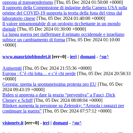
opposta al transgenderismo
[Thu, 05 Dec 2024 01:50:00 +0000]
Il rapporto della Commissione di indagine della Camera USA sulla
origine del COVID-19 supporta la teoria della fuga del virus dal
laboratorio cinese
[Thu, 05 Dec 2024 01:40:00 +0000]
Il valore intramontabile di un orologio ticchettante in un mondo
digitale
[Thu, 05 Dec 2024 01:30:00 +0000]
La lunga guerra per riaffermare il primato occidentale e israeliano
subisce un cambiamento di forma
[Thu, 05 Dec 2024 01:10:00
+0000]
www.maurizioblondet.it
[err=0] -
ieri
|
domani
-
^su^
Antisemiti
[Thu, 05 Dec 2024 21:55:36 +0000]
Europa : C’è chi lotta… e c’è chi perde
[Thu, 05 Dec 2024 20:58:33
+0000]
Georgia: spenta la spontaneissima protesta pro EU
[Thu, 05 Dec
2024 09:43:19 +0000]
Biden si appresta a dare la grazia “preventiva” a Fauci, Dick
Cheney e Schiff
[Thu, 05 Dec 2024 08:08:04 +0000]
Blinken aumenta la pressione su Zelensky: “Arruola i ragazzi per
continuare la guerra”
[Thu, 05 Dec 2024 07:57:12 +0000]
visionetv.it
[err=0] -
ieri
|
domani
-
^su^