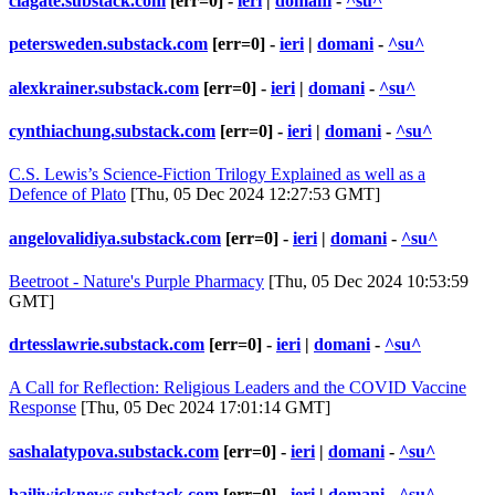
ciagate.substack.com
[err=0] -
ieri
|
domani
-
^su^
petersweden.substack.com
[err=0] -
ieri
|
domani
-
^su^
alexkrainer.substack.com
[err=0] -
ieri
|
domani
-
^su^
cynthiachung.substack.com
[err=0] -
ieri
|
domani
-
^su^
C.S. Lewis’s Science-Fiction Trilogy Explained as well as a
Defence of Plato
[Thu, 05 Dec 2024 12:27:53 GMT]
angelovalidiya.substack.com
[err=0] -
ieri
|
domani
-
^su^
Beetroot - Nature's Purple Pharmacy
[Thu, 05 Dec 2024 10:53:59
GMT]
drtesslawrie.substack.com
[err=0] -
ieri
|
domani
-
^su^
A Call for Reflection: Religious Leaders and the COVID Vaccine
Response
[Thu, 05 Dec 2024 17:01:14 GMT]
sashalatypova.substack.com
[err=0] -
ieri
|
domani
-
^su^
bailiwicknews.substack.com
[err=0] -
ieri
|
domani
-
^su^