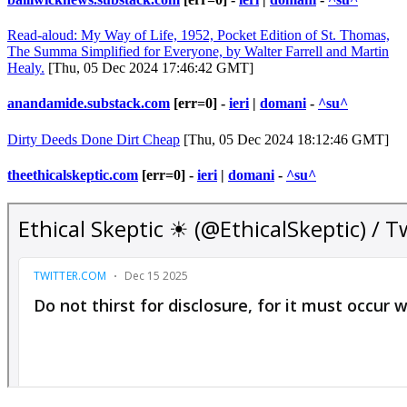
Read-aloud: My Way of Life, 1952, Pocket Edition of St. Thomas,
The Summa Simplified for Everyone, by Walter Farrell and Martin
Healy.
[Thu, 05 Dec 2024 17:46:42 GMT]
anandamide.substack.com
[err=0] -
ieri
|
domani
-
^su^
Dirty Deeds Done Dirt Cheap
[Thu, 05 Dec 2024 18:12:46 GMT]
theethicalskeptic.com
[err=0] -
ieri
|
domani
-
^su^