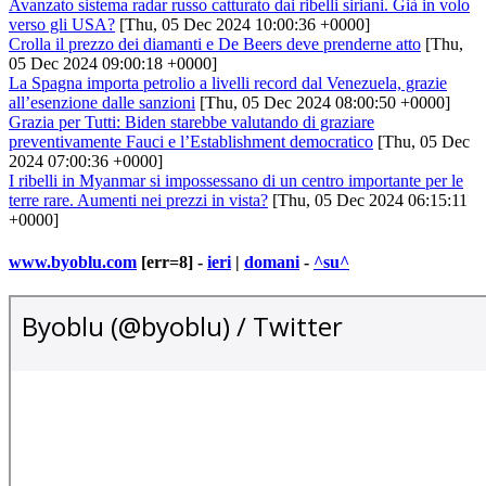
Avanzato sistema radar russo catturato dai ribelli siriani. Già in volo
verso gli USA?
[Thu, 05 Dec 2024 10:00:36 +0000]
Crolla il prezzo dei diamanti e De Beers deve prenderne atto
[Thu,
05 Dec 2024 09:00:18 +0000]
La Spagna importa petrolio a livelli record dal Venezuela, grazie
all’esenzione dalle sanzioni
[Thu, 05 Dec 2024 08:00:50 +0000]
Grazia per Tutti: Biden starebbe valutando di graziare
preventivamente Fauci e l’Establishment democratico
[Thu, 05 Dec
2024 07:00:36 +0000]
I ribelli in Myanmar si impossessano di un centro importante per le
terre rare. Aumenti nei prezzi in vista?
[Thu, 05 Dec 2024 06:15:11
+0000]
www.byoblu.com
[err=8] -
ieri
|
domani
-
^su^