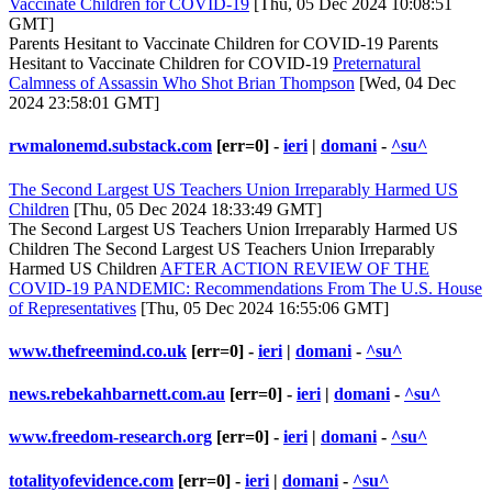
Vaccinate Children for COVID-19
[Thu, 05 Dec 2024 10:08:51
GMT]
Parents Hesitant to Vaccinate Children for COVID-19 Parents
Hesitant to Vaccinate Children for COVID-19
Preternatural
Calmness of Assassin Who Shot Brian Thompson
[Wed, 04 Dec
2024 23:58:01 GMT]
rwmalonemd.substack.com
[err=0] -
ieri
|
domani
-
^su^
The Second Largest US Teachers Union Irreparably Harmed US
Children
[Thu, 05 Dec 2024 18:33:49 GMT]
The Second Largest US Teachers Union Irreparably Harmed US
Children The Second Largest US Teachers Union Irreparably
Harmed US Children
AFTER ACTION REVIEW OF THE
COVID-19 PANDEMIC: Recommendations From The U.S. House
of Representatives
[Thu, 05 Dec 2024 16:55:06 GMT]
www.thefreemind.co.uk
[err=0] -
ieri
|
domani
-
^su^
news.rebekahbarnett.com.au
[err=0] -
ieri
|
domani
-
^su^
www.freedom-research.org
[err=0] -
ieri
|
domani
-
^su^
totalityofevidence.com
[err=0] -
ieri
|
domani
-
^su^