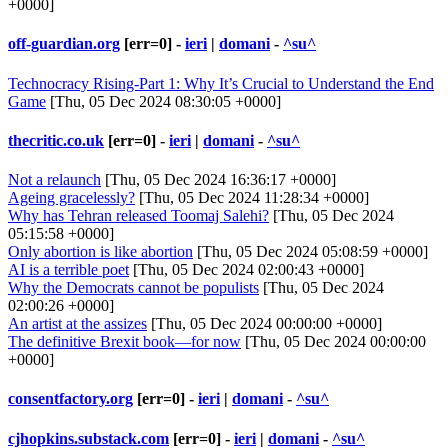
+0000]
off-guardian.org
[err=0] -
ieri
|
domani
-
^su^
Technocracy Rising-Part 1: Why It’s Crucial to Understand the End
Game
[Thu, 05 Dec 2024 08:30:05 +0000]
thecritic.co.uk
[err=0] -
ieri
|
domani
-
^su^
Not a relaunch
[Thu, 05 Dec 2024 16:36:17 +0000]
Ageing gracelessly?
[Thu, 05 Dec 2024 11:28:34 +0000]
Why has Tehran released Toomaj Salehi?
[Thu, 05 Dec 2024
05:15:58 +0000]
Only abortion is like abortion
[Thu, 05 Dec 2024 05:08:59 +0000]
AI is a terrible poet
[Thu, 05 Dec 2024 02:00:43 +0000]
Why the Democrats cannot be populists
[Thu, 05 Dec 2024
02:00:26 +0000]
An artist at the assizes
[Thu, 05 Dec 2024 00:00:00 +0000]
The definitive Brexit book—for now
[Thu, 05 Dec 2024 00:00:00
+0000]
consentfactory.org
[err=0] -
ieri
|
domani
-
^su^
cjhopkins.substack.com
[err=0] -
ieri
|
domani
-
^su^