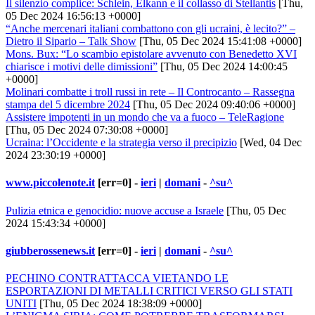
Il silenzio complice: Schlein, Elkann e il collasso di Stellantis
[Thu,
05 Dec 2024 16:56:13 +0000]
“Anche mercenari italiani combattono con gli ucraini, è lecito?” –
Dietro il Sipario – Talk Show
[Thu, 05 Dec 2024 15:41:08 +0000]
Mons. Bux: “Lo scambio epistolare avvenuto con Benedetto XVI
chiarisce i motivi delle dimissioni”
[Thu, 05 Dec 2024 14:00:45
+0000]
Molinari combatte i troll russi in rete – Il Controcanto – Rassegna
stampa del 5 dicembre 2024
[Thu, 05 Dec 2024 09:40:06 +0000]
Assistere impotenti in un mondo che va a fuoco – TeleRagione
[Thu, 05 Dec 2024 07:30:08 +0000]
Ucraina: l’Occidente e la strategia verso il precipizio
[Wed, 04 Dec
2024 23:30:19 +0000]
www.piccolenote.it
[err=0] -
ieri
|
domani
-
^su^
Pulizia etnica e genocidio: nuove accuse a Israele
[Thu, 05 Dec
2024 15:43:34 +0000]
giubberossenews.it
[err=0] -
ieri
|
domani
-
^su^
PECHINO CONTRATTACCA VIETANDO LE
ESPORTAZIONI DI METALLI CRITICI VERSO GLI STATI
UNITI
[Thu, 05 Dec 2024 18:38:09 +0000]