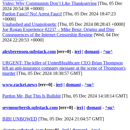
Video: Why Communists Don’t Like Thanksgiving
[Thu, 05 Dec
2024 20:54:38 +0000]
Pardon Fauci? No! Arrest Fauci!
[Thu, 05 Dec 2024 18:47:23
+0000]
Unabashed and Unapologetic
[Thu, 05 Dec 2024 08:28:43 +0000]
Joe Rogan Experience #2237 – Mike Benz: Origins and Dire
Consequences of the Internet Censorship Regime
[Wed, 04 Dec
2024 22:20:53 +0000]
alexberenson.substack.com
[err=0] -
ieri
|
domani
-
^su^
URGENT: The killer of UnitedHealthcare CEO Brian Thompson
left an anti-insurance company message at the scene of Thompson's
murder
[Thu, 05 Dec 2024 18:30:57 GMT]
www.racket.news
[err=0] -
ieri
|
domani
-
^su^
Pardon Me, But This Is Bullshit
[Thu, 05 Dec 2024 14:18:14 GMT]
seymourhersh.substack.com
[err=0] -
ieri
|
domani
-
^su^
BIBI UNBOWED
[Thu, 05 Dec 2024 21:04:57 GMT]