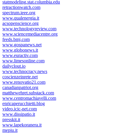
statmodeling.stat.columbia.edu
retractionwatch.com
spectrum.ieee.org
www.qualenergia.it
acsopenscience.org
www.technologyreview.com
www.sciencemediacentre.org
feeds.bmj.com
www.gospanews.net
www.globonews.it
www.euractiv.com
www.limesonline.com
dailyclout.io
www.technocracy.news
coscienzeinrete.net
www.renovatio21.com
canadianpatriot.org
matthewehret.substack.com
www.centromachiavelli.com
enricaperucchietti.blog
video.icic-net.com
www.dissipatio.it
presskit.it
www.lapekoranera.it
mepiu.it