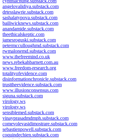
cynthiachung.substack.com
angelovalidiya.substack.com
drtesslawrie.substack.com
sashalatypova.substack.com
bailiwicknews.substack.com
anandamide.substack.com
theethicalskeptic.com
jamesroguski.substack.com
petermcculloughmd.substack.com
rwmalonemd.substack.com
www.thefreemind.co.uk
news.rebekahbarnett.com.au
www.freedom-research.org
totalityofevidence.com
disinformationchronicle.substack.com
trusttheevidence.substack.com
www.illusionconsensus.com
siguna.substack.com
virology.ws
virology.ws
sensiblemed.substack.com
vinayprasadmdmph.substack.com
comevolevasidimostrare.substack.com
sebastienpowell.substack.com
coquindechien.substack.com