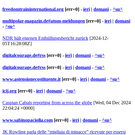
freedomtraininternational.org
[err=0] -
ieri
|
domani
-
^su^
multipolar-magazin.de#atom-meldungen
[err=0] -
ieri
|
domani
-
^su^
NDR hält eigenen Enthüllungsbericht zurück
[2024-12-
05T16:28:08Z]
digitalcourage.de#rss
[err=0] -
ieri
|
domani
-
^su^
digitalcourage.de#rss
[err=0] -
ieri
|
domani
-
^su^
www.astensionecostituente.it
[err=0] -
ieri
|
domani
-
^su^
icij.org
[err=0] -
ieri
|
domani
-
^su^
Caspian Cabals reporting from across the globe
[Wed, 04 Dec 2024
22:04:24 +0000]
www.sabinopaciolla.com
[err=0] -
ieri
|
domani
-
^su^
JK Rowling parla delle “migliaia di minacce” ricevute per essersi