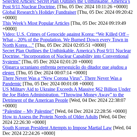
Selected Articles: Secret Plan Outlines the Unthinkable. America’s
Post 9/11 Nuclear Doctrine.
[Thu, 05 Dec 2024 10:11:26 +0000]
Global Research’s Holiday Fundraiser
[Thu, 05 Dec 2024 09:20:42
+0000]
This Week’s Most Popular Articles
[Thu, 05 Dec 2024 09:19:49
+0000]
Video: U.S. Crimes of Genocide against Korea: “We Killed Off –
What – 20% of the Population. We Burned Down every Town in
North Korea…”
[Thu, 05 Dec 2024 02:05:51 +0000]
Secret Plan Outlines the Unthinkable. America’s Post 9/11 Nuclear
Doctrine. “Incorporation of Nuclear Capability into Conventional
Systems”
[Thu, 05 Dec 2024 02:01:20 +0000]
Oligarca ucraniano enfrenta perseguição do ditador que ajudou a
eleger.
[Thu, 05 Dec 2024 00:07:14 +0000]
There Never Was a “New Corona Virus”, There Never Was a
Pandemic
[Thu, 05 Dec 2024 00:01:08 +0000]
US Military Aid to Ukraine Exceeds A Massive $62 Billion Under
the Joe Biden Administration. “Throwing Money Away” to the
Detriment of the American People
[Wed, 04 Dec 2024 22:38:07
+0000]
“Palestine – My Palestine”
[Wed, 04 Dec 2024 22:28:56 +0000]
How to Assess the Protein Needs of Older Adults
[Wed, 04 Dec
2024 22:26:30 +0000]
South Korean President Attempts to Impose Martial Law
[Wed, 04
Dec 2024 22:24:26 +0000]