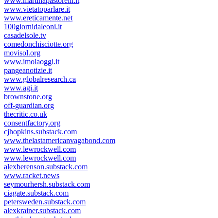
www.martinapastorelli.it
www.vietatoparlare.it
www.ereticamente.net
100giornidaleoni.it
casadelsole.tv
comedonchisciotte.org
movisol.org
www.imolaoggi.it
pangeanotizie.it
www.globalresearch.ca
www.agi.it
brownstone.org
off-guardian.org
thecritic.co.uk
consentfactory.org
cjhopkins.substack.com
www.thelastamericanvagabond.com
www.lewrockwell.com
www.lewrockwell.com
alexberenson.substack.com
www.racket.news
seymourhersh.substack.com
ciagate.substack.com
petersweden.substack.com
alexkrainer.substack.com