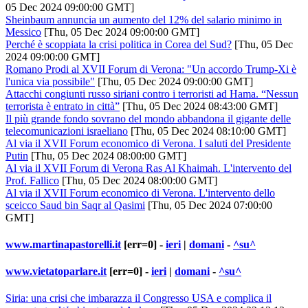
05 Dec 2024 09:00:00 GMT]
Sheinbaum annuncia un aumento del 12% del salario minimo in
Messico
[Thu, 05 Dec 2024 09:00:00 GMT]
Perché è scoppiata la crisi politica in Corea del Sud?
[Thu, 05 Dec
2024 09:00:00 GMT]
Romano Prodi al XVII Forum di Verona: "Un accordo Trump-Xi è
l'unica via possibile"
[Thu, 05 Dec 2024 09:00:00 GMT]
Attacchi congiunti russo siriani contro i terroristi ad Hama. “Nessun
terrorista è entrato in città”
[Thu, 05 Dec 2024 08:43:00 GMT]
Il più grande fondo sovrano del mondo abbandona il gigante delle
telecomunicazioni israeliano
[Thu, 05 Dec 2024 08:10:00 GMT]
Al via il XVII Forum economico di Verona. I saluti del Presidente
Putin
[Thu, 05 Dec 2024 08:00:00 GMT]
Al via il XVII Forum di Verona Ras Al Khaimah. L'intervento del
Prof. Fallico
[Thu, 05 Dec 2024 08:00:00 GMT]
Al via il XVII Forum economico di Verona. L'intervento dello
sceicco Saud bin Saqr al Qasimi
[Thu, 05 Dec 2024 07:00:00
GMT]
www.martinapastorelli.it
[err=0] -
ieri
|
domani
-
^su^
www.vietatoparlare.it
[err=0] -
ieri
|
domani
-
^su^
Siria: una crisi che imbarazza il Congresso USA e complica il