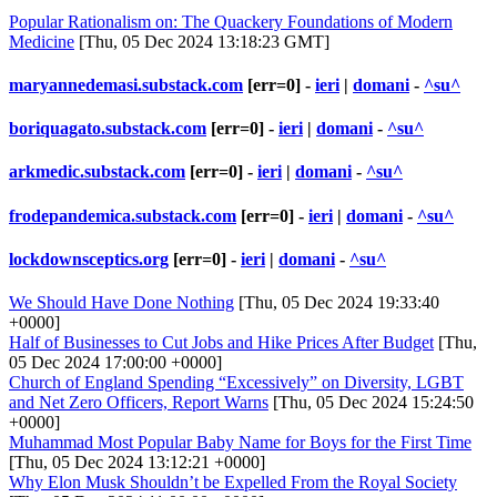
Popular Rationalism on: The Quackery Foundations of Modern
Medicine
[Thu, 05 Dec 2024 13:18:23 GMT]
maryannedemasi.substack.com
[err=0] -
ieri
|
domani
-
^su^
boriquagato.substack.com
[err=0] -
ieri
|
domani
-
^su^
arkmedic.substack.com
[err=0] -
ieri
|
domani
-
^su^
frodepandemica.substack.com
[err=0] -
ieri
|
domani
-
^su^
lockdownsceptics.org
[err=0] -
ieri
|
domani
-
^su^
We Should Have Done Nothing
[Thu, 05 Dec 2024 19:33:40
+0000]
Half of Businesses to Cut Jobs and Hike Prices After Budget
[Thu,
05 Dec 2024 17:00:00 +0000]
Church of England Spending “Excessively” on Diversity, LGBT
and Net Zero Officers, Report Warns
[Thu, 05 Dec 2024 15:24:50
+0000]
Muhammad Most Popular Baby Name for Boys for the First Time
[Thu, 05 Dec 2024 13:12:21 +0000]
Why Elon Musk Shouldn’t be Expelled From the Royal Society