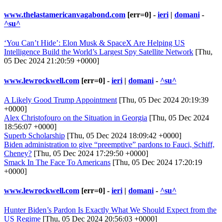
www.thelastamericanvagabond.com
[err=0] -
ieri
|
domani
-
^su^
‘You Can’t Hide’: Elon Musk & SpaceX Are Helping US
Intelligence Build the World’s Largest Spy Satellite Network
[Thu,
05 Dec 2024 21:20:59 +0000]
www.lewrockwell.com
[err=0] -
ieri
|
domani
-
^su^
A Likely Good Trump Appointment
[Thu, 05 Dec 2024 20:19:39
+0000]
Alex Christofouro on the Situation in Georgia
[Thu, 05 Dec 2024
18:56:07 +0000]
Superb Scholarship
[Thu, 05 Dec 2024 18:09:42 +0000]
Biden administration to give “preemptive” pardons to Fauci, Schiff,
Cheney?
[Thu, 05 Dec 2024 17:29:50 +0000]
Smack In The Face To Americans
[Thu, 05 Dec 2024 17:20:19
+0000]
www.lewrockwell.com
[err=0] -
ieri
|
domani
-
^su^
Hunter Biden’s Pardon Is Exactly What We Should Expect from the
US Regime
[Thu, 05 Dec 2024 20:56:03 +0000]