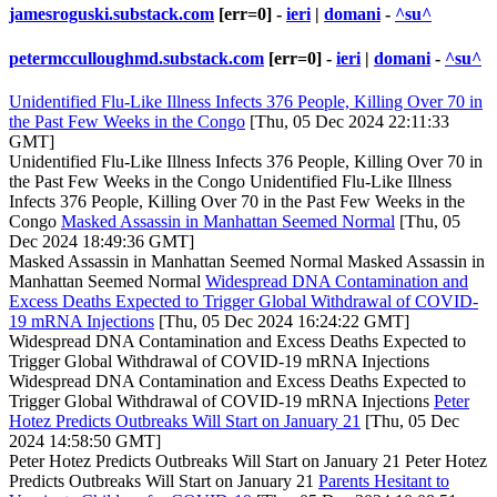
jamesroguski.substack.com
[err=0] -
ieri
|
domani
-
^su^
petermcculloughmd.substack.com
[err=0] -
ieri
|
domani
-
^su^
Unidentified Flu-Like Illness Infects 376 People, Killing Over 70 in
the Past Few Weeks in the Congo
[Thu, 05 Dec 2024 22:11:33
GMT]
Unidentified Flu-Like Illness Infects 376 People, Killing Over 70 in
the Past Few Weeks in the Congo Unidentified Flu-Like Illness
Infects 376 People, Killing Over 70 in the Past Few Weeks in the
Congo
Masked Assassin in Manhattan Seemed Normal
[Thu, 05
Dec 2024 18:49:36 GMT]
Masked Assassin in Manhattan Seemed Normal Masked Assassin in
Manhattan Seemed Normal
Widespread DNA Contamination and
Excess Deaths Expected to Trigger Global Withdrawal of COVID-
19 mRNA Injections
[Thu, 05 Dec 2024 16:24:22 GMT]
Widespread DNA Contamination and Excess Deaths Expected to
Trigger Global Withdrawal of COVID-19 mRNA Injections
Widespread DNA Contamination and Excess Deaths Expected to
Trigger Global Withdrawal of COVID-19 mRNA Injections
Peter
Hotez Predicts Outbreaks Will Start on January 21
[Thu, 05 Dec
2024 14:58:50 GMT]
Peter Hotez Predicts Outbreaks Will Start on January 21 Peter Hotez
Predicts Outbreaks Will Start on January 21
Parents Hesitant to