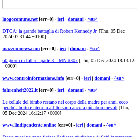
luogocomune.net
[err=0] -
ieri
|
domani
-
^su^
DTCA: la grande battaglia di Robert Kennedy Jr.
[Thu, 05 Dec
2024 07:31:44 +0100]
mazzoninews.com
[err=0] -
ieri
|
domani
-
^su^
60 giorni di follia – parte 3 – MN #307
[Thu, 05 Dec 2024 18:13:12
+0000]
www.controinformazione.info
[err=0] -
ieri
|
domani
-
^su^
fahrenheit2022.it
[err=0] -
ieri
|
domani
-
^su^
Le cellule del bimbo restano nel corpo della madre per anni, ecco
perchè aborto e utero in affitto sono ancora più abominevoli
[Thu,
05 Dec 2024 16:12:17 +0000]
www.lindipendente.online
[err=0] -
ieri
|
domani
-
^su^