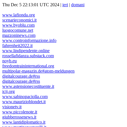
Thu Dec 5 22:13:01 UTC 2024 |
ieri
|
domani
www.lafionda.org
scenarieconomici.it
www.byoblu.com
luogocomune.net
mazzoninews.com
www.controinformazione.info
fahrenheit2022.it
www.lindipendente.online
rossellafidanza.substack.com
noyb.eu
freedomtraininternational.org
multipolar-magazin.de#atom-meldungen
digitalcourage.de#rss
digitalcourage.de#rss
www.astensionecostituente.it
icij.org
www.sabinopaciolla.com
www.maurizioblondet.it
visionetv.it
www.piccolenote.it
giubberossenews.it
www.lantidiplomatico.it