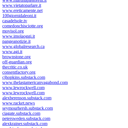
www.martinapastorelli.it
www.vietatoparlare.it
www.ereticamente.net
100giornidaleoni.it
casadelsole.tv
comedonchisciotte.org
movisol.org
www.imolaoggi.it
pangeanotizie.it
www.globalresearch.ca
www.agi.it
brownstone.org
off-guardian.org
thecritic.co.uk
consentfactory.org
cjhopkins.substack.com
www.thelastamericanvagabond.com
www.lewrockwell.com
www.lewrockwell.com
alexberenson.substack.com
www.racket.news
seymourhersh.substack.com
ciagate.substack.com
petersweden.substack.com
alexkrainer.substack.com