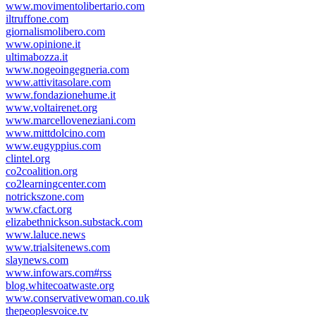
www.movimentolibertario.com
iltruffone.com
giornalismolibero.com
www.opinione.it
ultimabozza.it
www.nogeoingegneria.com
www.attivitasolare.com
www.fondazionehume.it
www.voltairenet.org
www.marcelloveneziani.com
www.mittdolcino.com
www.eugyppius.com
clintel.org
co2coalition.org
co2learningcenter.com
notrickszone.com
www.cfact.org
elizabethnickson.substack.com
www.laluce.news
www.trialsitenews.com
slaynews.com
www.infowars.com#rss
blog.whitecoatwaste.org
www.conservativewoman.co.uk
thepeoplesvoice.tv