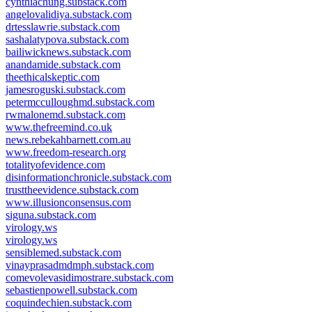
cynthiachung.substack.com
angelovalidiya.substack.com
drtesslawrie.substack.com
sashalatypova.substack.com
bailiwicknews.substack.com
anandamide.substack.com
theethicalskeptic.com
jamesroguski.substack.com
petermcculloughmd.substack.com
rwmalonemd.substack.com
www.thefreemind.co.uk
news.rebekahbarnett.com.au
www.freedom-research.org
totalityofevidence.com
disinformationchronicle.substack.com
trusttheevidence.substack.com
www.illusionconsensus.com
siguna.substack.com
virology.ws
virology.ws
sensiblemed.substack.com
vinayprasadmdmph.substack.com
comevolevasidimostrare.substack.com
sebastienpowell.substack.com
coquindechien.substack.com