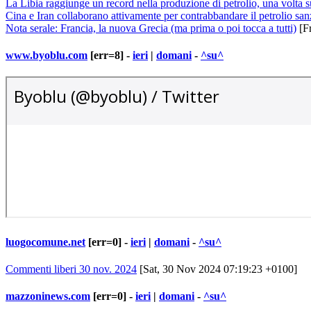
La Libia raggiunge un record nella produzione di petrolio, una volta su
Cina e Iran collaborano attivamente per contrabbandare il petrolio sa
Nota serale: Francia, la nuova Grecia (ma prima o poi tocca a tutti)
[Fr
www.byoblu.com
[err=8] -
ieri
|
domani
-
^su^
luogocomune.net
[err=0] -
ieri
|
domani
-
^su^
Commenti liberi 30 nov. 2024
[Sat, 30 Nov 2024 07:19:23 +0100]
mazzoninews.com
[err=0] -
ieri
|
domani
-
^su^