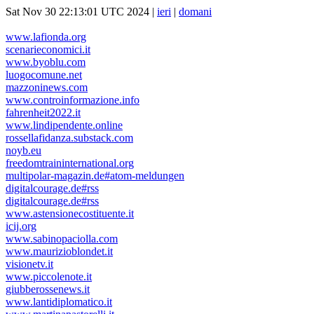
Sat Nov 30 22:13:01 UTC 2024 |
ieri
|
domani
www.lafionda.org
scenarieconomici.it
www.byoblu.com
luogocomune.net
mazzoninews.com
www.controinformazione.info
fahrenheit2022.it
www.lindipendente.online
rossellafidanza.substack.com
noyb.eu
freedomtraininternational.org
multipolar-magazin.de#atom-meldungen
digitalcourage.de#rss
digitalcourage.de#rss
www.astensionecostituente.it
icij.org
www.sabinopaciolla.com
www.maurizioblondet.it
visionetv.it
www.piccolenote.it
giubberossenews.it
www.lantidiplomatico.it