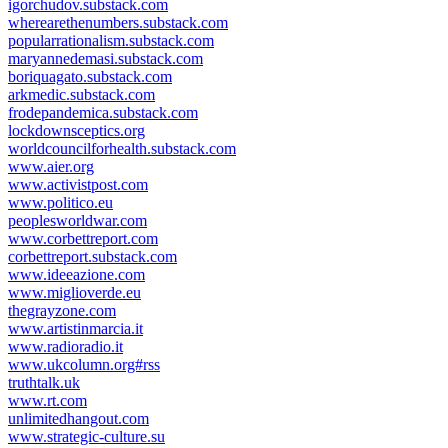
igorchudov.substack.com
wherearethenumbers.substack.com
popularrationalism.substack.com
maryannedemasi.substack.com
boriquagato.substack.com
arkmedic.substack.com
frodepandemica.substack.com
lockdownsceptics.org
worldcouncilforhealth.substack.com
www.aier.org
www.activistpost.com
www.politico.eu
peoplesworldwar.com
www.corbettreport.com
corbettreport.substack.com
www.ideeazione.com
www.miglioverde.eu
thegrayzone.com
www.artistinmarcia.it
www.radioradio.it
www.ukcolumn.org#rss
truthtalk.uk
www.rt.com
unlimitedhangout.com
www.strategic-culture.su