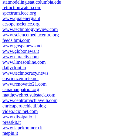
statmodeling.stat.columbia.edu
retractionwatch.com
spectrum.ieee.org
www.qualenergia.it
acsopenscience.org
www.technologyreview.com
www.sciencemediacentre.org
feeds.bmj.com
www.gospanews.net
www.globonews.it
www.euractiv.com
www.limesonline.com
dailyclout.io
www.technocracy.news
coscienzeinrete.net
www.renovatio21.com
canadianpatriot.org
matthewehret.substack.com
www.centromachiavelli.com
enricaperucchietti.blog
video.icic-net.com
www.dissipatio.it
presskit.it
www.lapekoranera.it
mepiu.it