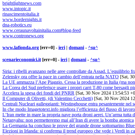
brightlightnews.com
www.intopic.it
rinascimentoitalia.it
www.bordernights.it
dna-robotics.eu
www.ceraunavoltainitalia.com#blog-feed
www.contronews.org
www.lafionda.org
[err=0] -
ieri
|
domani
-
^su^
scenarieconomici.it
[err=0] -
ieri
|
domani
-
^su^
Siria: i ribelli avanzano nelle aree controllate da Assad. L’equilibrio fr
Zelensky ora offre la pace in cambio dell’entrata nella NATO
[Sat, 3
La UE ammazza l’Ape Piaggio. Cessa la produzione in Italia (ma non 
La Corea del Sud preferisce usare i propri carri T-80 come bersagli piu
Accelera la spesa dei fondi del PNRR
[Sat, 30 Nov 2024 13:54:53 +
Il Computer di Olivetti, (di Valentino Cecchetti)
[Sat, 30 Nov 2024 12
Centrali Nucleari galleggianti: Westinghouse entra pesantemente nel 
In che modo Imagetotext.info migliora l’efficienza del flusso di lavor
L’Iran mette in mare la propria nave porta droni aerei. Un’arma tutta d
Netanyahu: non permetteremo mai all’Iran di avere la bomba atomica
La Germania ha concluso le prove del grande drone sottomarino Blu
Elezioni in Irlanda: si conferma il trend europeo che vede i Verdi in ca