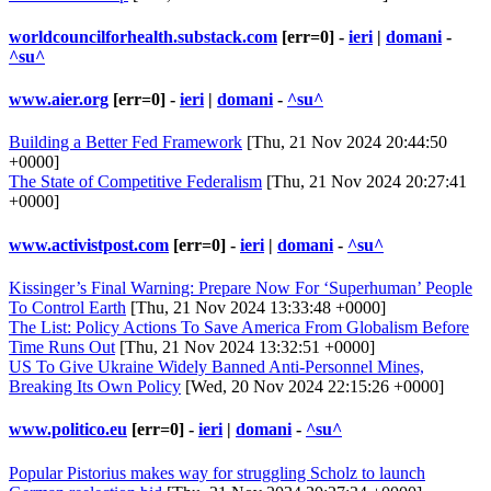
worldcouncilforhealth.substack.com
[err=0] -
ieri
|
domani
-
^su^
www.aier.org
[err=0] -
ieri
|
domani
-
^su^
Building a Better Fed Framework
[Thu, 21 Nov 2024 20:44:50
+0000]
The State of Competitive Federalism
[Thu, 21 Nov 2024 20:27:41
+0000]
www.activistpost.com
[err=0] -
ieri
|
domani
-
^su^
Kissinger’s Final Warning: Prepare Now For ‘Superhuman’ People
To Control Earth
[Thu, 21 Nov 2024 13:33:48 +0000]
The List: Policy Actions To Save America From Globalism Before
Time Runs Out
[Thu, 21 Nov 2024 13:32:51 +0000]
US To Give Ukraine Widely Banned Anti-Personnel Mines,
Breaking Its Own Policy
[Wed, 20 Nov 2024 22:15:26 +0000]
www.politico.eu
[err=0] -
ieri
|
domani
-
^su^
Popular Pistorius makes way for struggling Scholz to launch