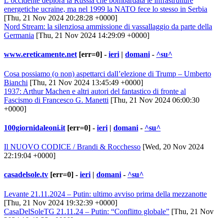
L’occidente deplora la Russia che bombardata le infrastrutture
energetiche ucraine, ma nel 1999 la NATO fece lo stesso in Serbia
[Thu, 21 Nov 2024 20:28:28 +0000]
Nord Stream: la silenziosa ammissione di vassallaggio da parte della
Germania
[Thu, 21 Nov 2024 14:29:09 +0000]
www.ereticamente.net
[err=0] -
ieri
|
domani
-
^su^
Cosa possiamo (o non) aspettarci dall’elezione di Trump – Umberto
Bianchi
[Thu, 21 Nov 2024 13:45:49 +0000]
1937: Arthur Machen e altri autori del fantastico di fronte al
Fascismo di Francesco G. Manetti
[Thu, 21 Nov 2024 06:00:30
+0000]
100giornidaleoni.it
[err=0] -
ieri
|
domani
-
^su^
Il NUOVO CODICE / Brandi & Rocchesso
[Wed, 20 Nov 2024
22:19:04 +0000]
casadelsole.tv
[err=0] -
ieri
|
domani
-
^su^
Levante 21.11.2024 – Putin: ultimo avviso prima della mezzanotte
[Thu, 21 Nov 2024 19:32:39 +0000]
CasaDelSoleTG 21.11.24 – Putin: “Conflitto globale”
[Thu, 21 Nov