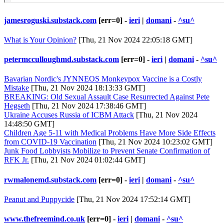
jamesroguski.substack.com
[err=0] -
ieri
|
domani
-
^su^
What is Your Opinion?
[Thu, 21 Nov 2024 22:05:18 GMT]
petermcculloughmd.substack.com
[err=0] -
ieri
|
domani
-
^su^
Bavarian Nordic's JYNNEOS Monkeypox Vaccine is a Costly
Mistake
[Thu, 21 Nov 2024 18:13:33 GMT]
BREAKING: Old Sexual Assault Case Resurrected Against Pete
Hegseth
[Thu, 21 Nov 2024 17:38:46 GMT]
Ukraine Accuses Russia of ICBM Attack
[Thu, 21 Nov 2024
14:48:50 GMT]
Children Age 5-11 with Medical Problems Have More Side Effects
from COVID-19 Vaccination
[Thu, 21 Nov 2024 10:23:02 GMT]
Junk Food Lobbyists Mobilize to Prevent Senate Confirmation of
RFK Jr.
[Thu, 21 Nov 2024 01:02:44 GMT]
rwmalonemd.substack.com
[err=0] -
ieri
|
domani
-
^su^
Peanut and Puppycide
[Thu, 21 Nov 2024 17:52:14 GMT]
www.thefreemind.co.uk
[err=0] -
ieri
|
domani
-
^su^