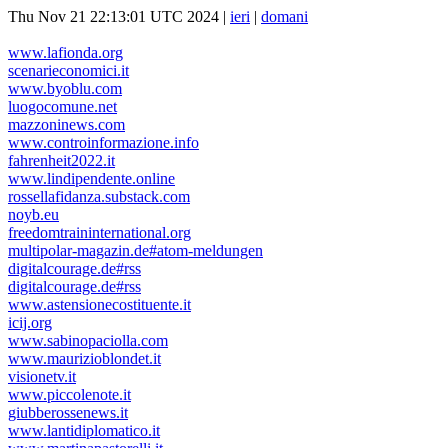
Thu Nov 21 22:13:01 UTC 2024 |
ieri
|
domani
www.lafionda.org
scenarieconomici.it
www.byoblu.com
luogocomune.net
mazzoninews.com
www.controinformazione.info
fahrenheit2022.it
www.lindipendente.online
rossellafidanza.substack.com
noyb.eu
freedomtraininternational.org
multipolar-magazin.de#atom-meldungen
digitalcourage.de#rss
digitalcourage.de#rss
www.astensionecostituente.it
icij.org
www.sabinopaciolla.com
www.maurizioblondet.it
visionetv.it
www.piccolenote.it
giubberossenews.it
www.lantidiplomatico.it