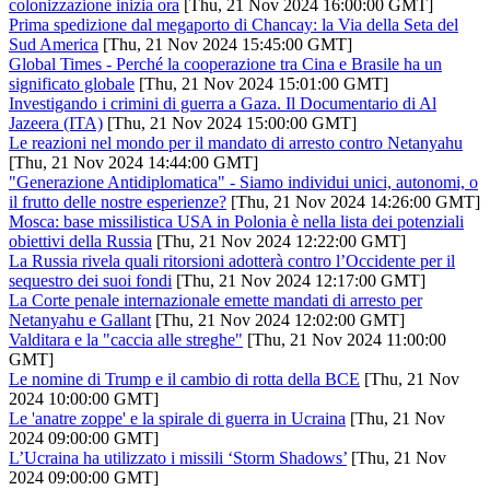
colonizzazione inizia ora
[Thu, 21 Nov 2024 16:00:00 GMT]
Prima spedizione dal megaporto di Chancay: la Via della Seta del
Sud America
[Thu, 21 Nov 2024 15:45:00 GMT]
Global Times - Perché la cooperazione tra Cina e Brasile ha un
significato globale
[Thu, 21 Nov 2024 15:01:00 GMT]
Investigando i crimini di guerra a Gaza. Il Documentario di Al
Jazeera (ITA)
[Thu, 21 Nov 2024 15:00:00 GMT]
Le reazioni nel mondo per il mandato di arresto contro Netanyahu
[Thu, 21 Nov 2024 14:44:00 GMT]
"Generazione Antidiplomatica" - Siamo individui unici, autonomi, o
il frutto delle nostre esperienze?
[Thu, 21 Nov 2024 14:26:00 GMT]
Mosca: base missilistica USA in Polonia è nella lista dei potenziali
obiettivi della Russia
[Thu, 21 Nov 2024 12:22:00 GMT]
La Russia rivela quali ritorsioni adotterà contro l’Occidente per il
sequestro dei suoi fondi
[Thu, 21 Nov 2024 12:17:00 GMT]
La Corte penale internazionale emette mandati di arresto per
Netanyahu e Gallant
[Thu, 21 Nov 2024 12:02:00 GMT]
Valditara e la "caccia alle streghe"
[Thu, 21 Nov 2024 11:00:00
GMT]
Le nomine di Trump e il cambio di rotta della BCE
[Thu, 21 Nov
2024 10:00:00 GMT]
Le 'anatre zoppe' e la spirale di guerra in Ucraina
[Thu, 21 Nov
2024 09:00:00 GMT]
L’Ucraina ha utilizzato i missili ‘Storm Shadows’
[Thu, 21 Nov
2024 09:00:00 GMT]