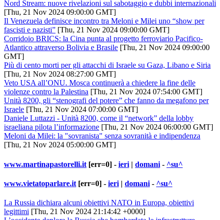
Nord Stream: nuove rivelazioni sul sabotaggio e dubbi internazionali
[Thu, 21 Nov 2024 09:00:00 GMT]
Il Venezuela definisce incontro tra Meloni e Milei uno “show per
fascisti e nazisti”
[Thu, 21 Nov 2024 09:00:00 GMT]
Corridoio BRICS: la Cina punta al progetto ferroviario Pacifico-
Atlantico attraverso Bolivia e Brasile
[Thu, 21 Nov 2024 09:00:00
GMT]
Più di cento morti per gli attacchi di Israele su Gaza, Libano e Siria
[Thu, 21 Nov 2024 08:27:00 GMT]
Veto USA all’ONU. Mosca continuerà a chiedere la fine delle
violenze contro la Palestina
[Thu, 21 Nov 2024 07:54:00 GMT]
Unità 8200, gli “stenografi del potere” che fanno da megafono per
Israele
[Thu, 21 Nov 2024 07:00:00 GMT]
Daniele Luttazzi - Unità 8200, come il “network” della lobby
israeliana pilota l’informazione
[Thu, 21 Nov 2024 06:00:00 GMT]
Meloni da Milei: la "sovranista" senza sovranità e indipendenza
[Thu, 21 Nov 2024 05:00:00 GMT]
www.martinapastorelli.it
[err=0] -
ieri
|
domani
-
^su^
www.vietatoparlare.it
[err=0] -
ieri
|
domani
-
^su^
La Russia dichiara alcuni obiettivi NATO in Europa, obiettivi
legittimi
[Thu, 21 Nov 2024 21:14:42 +0000]