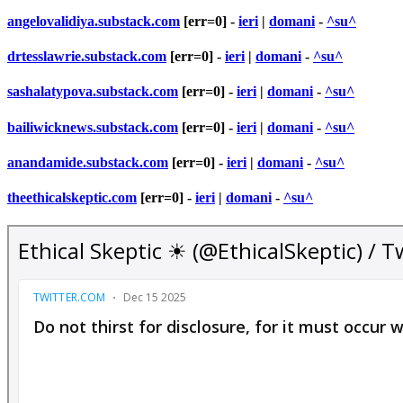
angelovalidiya.substack.com
[err=0] -
ieri
|
domani
-
^su^
drtesslawrie.substack.com
[err=0] -
ieri
|
domani
-
^su^
sashalatypova.substack.com
[err=0] -
ieri
|
domani
-
^su^
bailiwicknews.substack.com
[err=0] -
ieri
|
domani
-
^su^
anandamide.substack.com
[err=0] -
ieri
|
domani
-
^su^
theethicalskeptic.com
[err=0] -
ieri
|
domani
-
^su^