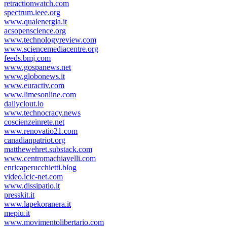
retractionwatch.com
spectrum.ieee.org
www.qualenergia.it
acsopenscience.org
www.technologyreview.com
www.sciencemediacentre.org
feeds.bmj.com
www.gospanews.net
www.globonews.it
www.euractiv.com
www.limesonline.com
dailyclout.io
www.technocracy.news
coscienzeinrete.net
www.renovatio21.com
canadianpatriot.org
matthewehret.substack.com
www.centromachiavelli.com
enricaperucchietti.blog
video.icic-net.com
www.dissipatio.it
presskit.it
www.lapekoranera.it
mepiu.it
www.movimentolibertario.com