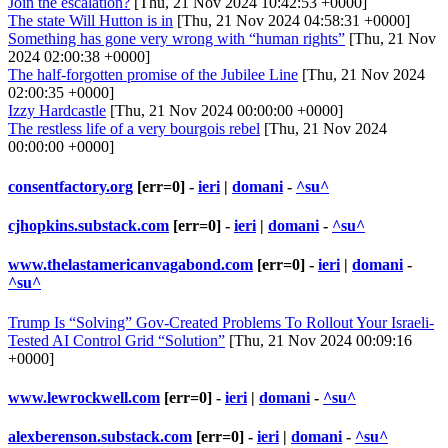
Join the escalation?
[Thu, 21 Nov 2024 10:42:53 +0000]
The state Will Hutton is in
[Thu, 21 Nov 2024 04:58:31 +0000]
Something has gone very wrong with “human rights”
[Thu, 21 Nov
2024 02:00:38 +0000]
The half-forgotten promise of the Jubilee Line
[Thu, 21 Nov 2024
02:00:35 +0000]
Izzy Hardcastle
[Thu, 21 Nov 2024 00:00:00 +0000]
The restless life of a very bourgois rebel
[Thu, 21 Nov 2024
00:00:00 +0000]
consentfactory.org
[err=0] -
ieri
|
domani
-
^su^
cjhopkins.substack.com
[err=0] -
ieri
|
domani
-
^su^
www.thelastamericanvagabond.com
[err=0] -
ieri
|
domani
-
^su^
Trump Is “Solving” Gov-Created Problems To Rollout Your Israeli-
Tested AI Control Grid “Solution”
[Thu, 21 Nov 2024 00:09:16
+0000]
www.lewrockwell.com
[err=0] -
ieri
|
domani
-
^su^
alexberenson.substack.com
[err=0] -
ieri
|
domani
-
^su^