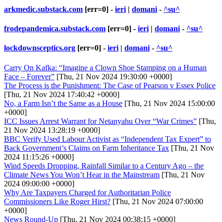
arkmedic.substack.com
[err=0] -
ieri
|
domani
-
^su^
frodepandemica.substack.com
[err=0] -
ieri
|
domani
-
^su^
lockdownsceptics.org
[err=0] -
ieri
|
domani
-
^su^
Carry On Kafka: “Imagine a Clown Shoe Stamping on a Human
Face – Forever”
[Thu, 21 Nov 2024 19:30:00 +0000]
The Process is the Punishment: The Case of Pearson v Essex Police
[Thu, 21 Nov 2024 17:40:42 +0000]
No, a Farm Isn’t the Same as a House
[Thu, 21 Nov 2024 15:00:00
+0000]
ICC Issues Arrest Warrant for Netanyahu Over “War Crimes”
[Thu,
21 Nov 2024 13:28:19 +0000]
BBC Verify Used Labour Activist as “Independent Tax Expert” to
Back Government’s Claims on Farm Inheritance Tax
[Thu, 21 Nov
2024 11:15:26 +0000]
Wind Speeds Dropping, Rainfall Similar to a Century Ago – the
Climate News You Won’t Hear in the Mainstream
[Thu, 21 Nov
2024 09:00:00 +0000]
Why Are Taxpayers Charged for Authoritarian Police
Commissioners Like Roger Hirst?
[Thu, 21 Nov 2024 07:00:00
+0000]
News Round-Up
[Thu, 21 Nov 2024 00:38:15 +0000]