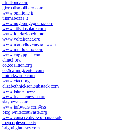
iltruffone.com
giornalismolibero.com
www.opinione.it
ultimabozza.it
www.nogeoingegneria.com
www.attivitasolare.com
www.fondazionehume.it
www.voltairenet.org
www.marcelloveneziani.com
www.mittdolcino.com
www.eugyppius.com
clintel.org
co2coalition.org
co2learningcenter.com
notrickszone.com
www.cfact.org
elizabethnickson.substack.com
www.laluce.news
www.trialsitenews.com
slaynews.com
www.infowars.com#rss
blog.whitecoatwaste.org
www.conservativewoman.co.uk
thepeoplesvoice.tv
brightlightnews.com