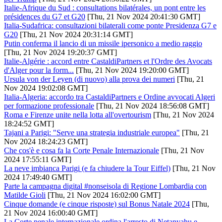
Italie-Afrique du Sud : consultations bilatérales, un pont entre les
présidences du G7 et G20
[Thu, 21 Nov 2024 20:41:30 GMT]
Italia-Sudafrica: consultazioni bilaterali come ponte Presidenza G7 e
G20
[Thu, 21 Nov 2024 20:31:14 GMT]
Putin conferma il lancio di un missile ipersonico a medio raggio
[Thu, 21 Nov 2024 19:20:37 GMT]
Italie-Algérie : accord entre CastaldiPartners et l'Ordre des Avocats
d'Alger pour la form...
[Thu, 21 Nov 2024 19:20:00 GMT]
Ursula von der Leyen (di nuovo) alla prova dei numeri
[Thu, 21
Nov 2024 19:02:08 GMT]
Italia-Algeria: accordo tra CastaldiPartners e Ordine avvocati Algeri
per formazione professionale
[Thu, 21 Nov 2024 18:56:08 GMT]
Roma e Firenze unite nella lotta all'overtourism
[Thu, 21 Nov 2024
18:24:52 GMT]
Tajani a Parigi: "Serve una strategia industriale europea"
[Thu, 21
Nov 2024 18:24:23 GMT]
Che cos'è e cosa fa la Corte Penale Internazionale
[Thu, 21 Nov
2024 17:55:11 GMT]
La neve imbianca Parigi (e fa chiudere la Tour Eiffel)
[Thu, 21 Nov
2024 17:49:40 GMT]
Parte la campagna digital #nonseisola di Regione Lombardia con
Matilde Gioli
[Thu, 21 Nov 2024 16:02:00 GMT]
Cinque domande (e cinque risposte) sul Bonus Natale 2024
[Thu,
21 Nov 2024 16:00:40 GMT]
La Corte penale internazionale ordina l'arresto di Netanyahu e