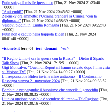
Putin spiega il missile ipersonico
[Thu, 21 Nov 2024 21:23:40
+0000]
“Antisemiti!”
[Thu, 21 Nov 2024 20:45:52 +0000]
Zelensky ora ammette: l’Ucraina prenderà la Crimea “con la
diplomazia”
[Thu, 21 Nov 2024 14:58:39 +0000]
Vescovi piddini in Emilia Romagna
[Thu, 21 Nov 2024 09:22:43
+0000]
Putin non è caduto nella trappola Biden
[Thu, 21 Nov 2024
08:01:40 +0000]
visionetv.it
[err=0] -
ieri
|
domani
-
^su^
“Il Regno Unito è ora in guerra con la Russia” – Dietro il Sipario –
Talk Show
[Thu, 21 Nov 2024 17:15:51 +0000]
Gigi Moncalvo: “Quelli di Report mi hanno cercato dopo l’intervista
su Visione Tv”
[Thu, 21 Nov 2024 14:00:27 +0000]
L’irresponsabile Biden invia le mine antiuomo – Il Controcanto –
Rassegna stampa 21 novembre 2024
[Thu, 21 Nov 2024 09:38:52
+0000]
Bambini e propaganda: il buonismo che cancella il genocidio
[Thu,
21 Nov 2024 08:38:35 +0000]
L’unica opzione possibile è scendere dal treno – TeleRagione
[Thu,
21 Nov 2024 07:30:16 +0000]