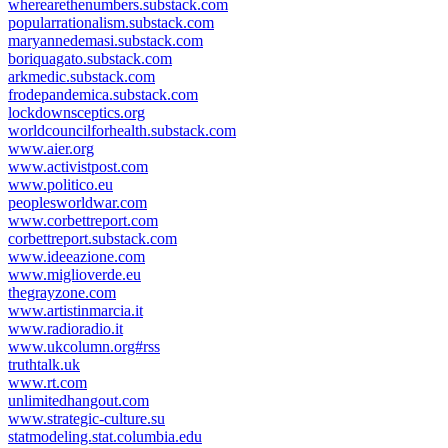
wherearethenumbers.substack.com
popularrationalism.substack.com
maryannedemasi.substack.com
boriquagato.substack.com
arkmedic.substack.com
frodepandemica.substack.com
lockdownsceptics.org
worldcouncilforhealth.substack.com
www.aier.org
www.activistpost.com
www.politico.eu
peoplesworldwar.com
www.corbettreport.com
corbettreport.substack.com
www.ideeazione.com
www.miglioverde.eu
thegrayzone.com
www.artistinmarcia.it
www.radioradio.it
www.ukcolumn.org#rss
truthtalk.uk
www.rt.com
unlimitedhangout.com
www.strategic-culture.su
statmodeling.stat.columbia.edu