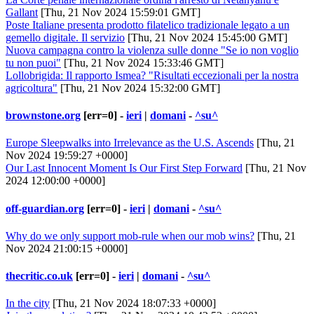
Gallant
[Thu, 21 Nov 2024 15:59:01 GMT]
Poste Italiane presenta prodotto filatelico tradizionale legato a un
gemello digitale. Il servizio
[Thu, 21 Nov 2024 15:45:00 GMT]
Nuova campagna contro la violenza sulle donne "Se io non voglio
tu non puoi"
[Thu, 21 Nov 2024 15:33:46 GMT]
Lollobrigida: Il rapporto Ismea? "Risultati eccezionali per la nostra
agricoltura"
[Thu, 21 Nov 2024 15:32:00 GMT]
brownstone.org
[err=0] -
ieri
|
domani
-
^su^
Europe Sleepwalks into Irrelevance as the U.S. Ascends
[Thu, 21
Nov 2024 19:59:27 +0000]
Our Last Innocent Moment Is Our First Step Forward
[Thu, 21 Nov
2024 12:00:00 +0000]
off-guardian.org
[err=0] -
ieri
|
domani
-
^su^
Why do we only support mob-rule when our mob wins?
[Thu, 21
Nov 2024 21:00:15 +0000]
thecritic.co.uk
[err=0] -
ieri
|
domani
-
^su^
In the city
[Thu, 21 Nov 2024 18:07:33 +0000]