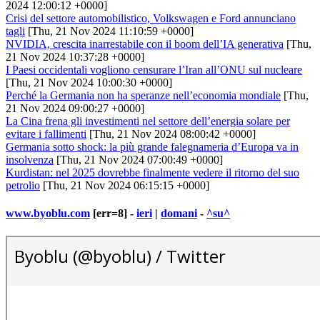
2024 12:00:12 +0000]
Crisi del settore automobilistico, Volkswagen e Ford annunciano
tagli
[Thu, 21 Nov 2024 11:10:59 +0000]
NVIDIA, crescita inarrestabile con il boom dell’IA generativa
[Thu,
21 Nov 2024 10:37:28 +0000]
I Paesi occidentali vogliono censurare l’Iran all’ONU sul nucleare
[Thu, 21 Nov 2024 10:00:30 +0000]
Perché la Germania non ha speranze nell’economia mondiale
[Thu,
21 Nov 2024 09:00:27 +0000]
La Cina frena gli investimenti nel settore dell’energia solare per
evitare i fallimenti
[Thu, 21 Nov 2024 08:00:42 +0000]
Germania sotto shock: la più grande falegnameria d’Europa va in
insolvenza
[Thu, 21 Nov 2024 07:00:49 +0000]
Kurdistan: nel 2025 dovrebbe finalmente vedere il ritorno del suo
petrolio
[Thu, 21 Nov 2024 06:15:15 +0000]
www.byoblu.com
[err=8] -
ieri
|
domani
-
^su^