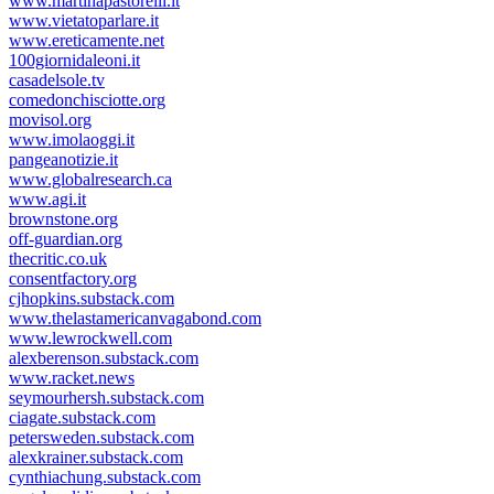
www.martinapastorelli.it
www.vietatoparlare.it
www.ereticamente.net
100giornidaleoni.it
casadelsole.tv
comedonchisciotte.org
movisol.org
www.imolaoggi.it
pangeanotizie.it
www.globalresearch.ca
www.agi.it
brownstone.org
off-guardian.org
thecritic.co.uk
consentfactory.org
cjhopkins.substack.com
www.thelastamericanvagabond.com
www.lewrockwell.com
alexberenson.substack.com
www.racket.news
seymourhersh.substack.com
ciagate.substack.com
petersweden.substack.com
alexkrainer.substack.com
cynthiachung.substack.com