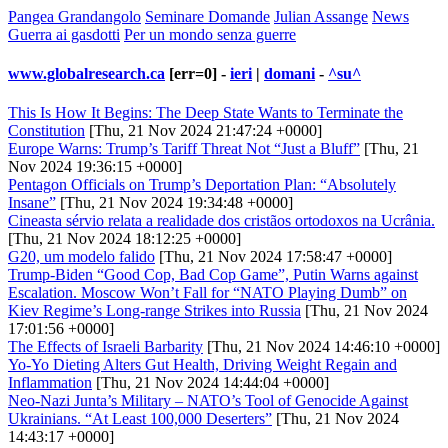
Pangea Grandangolo
Seminare Domande
Julian Assange
News
Guerra ai gasdotti
Per un mondo senza guerre
www.globalresearch.ca
[err=0] -
ieri
|
domani
-
^su^
This Is How It Begins: The Deep State Wants to Terminate the
Constitution
[Thu, 21 Nov 2024 21:47:24 +0000]
Europe Warns: Trump’s Tariff Threat Not “Just a Bluff”
[Thu, 21
Nov 2024 19:36:15 +0000]
Pentagon Officials on Trump’s Deportation Plan: “Absolutely
Insane”
[Thu, 21 Nov 2024 19:34:48 +0000]
Cineasta sérvio relata a realidade dos cristãos ortodoxos na Ucrânia.
[Thu, 21 Nov 2024 18:12:25 +0000]
G20, um modelo falido
[Thu, 21 Nov 2024 17:58:47 +0000]
Trump-Biden “Good Cop, Bad Cop Game”, Putin Warns against
Escalation. Moscow Won’t Fall for “NATO Playing Dumb” on
Kiev Regime’s Long-range Strikes into Russia
[Thu, 21 Nov 2024
17:01:56 +0000]
The Effects of Israeli Barbarity
[Thu, 21 Nov 2024 14:46:10 +0000]
Yo-Yo Dieting Alters Gut Health, Driving Weight Regain and
Inflammation
[Thu, 21 Nov 2024 14:44:04 +0000]
Neo-Nazi Junta’s Military – NATO’s Tool of Genocide Against
Ukrainians. “At Least 100,000 Deserters”
[Thu, 21 Nov 2024
14:43:17 +0000]