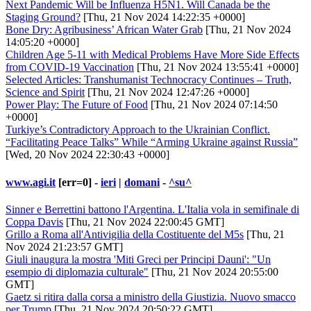
Next Pandemic Will be Influenza H5N1. Will Canada be the
Staging Ground?
[Thu, 21 Nov 2024 14:22:35 +0000]
Bone Dry: Agribusiness’ African Water Grab
[Thu, 21 Nov 2024
14:05:20 +0000]
Children Age 5-11 with Medical Problems Have More Side Effects
from COVID-19 Vaccination
[Thu, 21 Nov 2024 13:55:41 +0000]
Selected Articles: Transhumanist Technocracy Continues – Truth,
Science and Spirit
[Thu, 21 Nov 2024 12:47:26 +0000]
Power Play: The Future of Food
[Thu, 21 Nov 2024 07:14:50
+0000]
Turkiye’s Contradictory Approach to the Ukrainian Conflict.
“Facilitating Peace Talks” While “Arming Ukraine against Russia”
[Wed, 20 Nov 2024 22:30:43 +0000]
www.agi.it
[err=0] -
ieri
|
domani
-
^su^
Sinner e Berrettini battono l'Argentina. L'Italia vola in semifinale di
Coppa Davis
[Thu, 21 Nov 2024 22:00:45 GMT]
Grillo a Roma all'Antivigilia della Costituente del M5s
[Thu, 21
Nov 2024 21:23:57 GMT]
Giuli inaugura la mostra 'Miti Greci per Principi Dauni': "Un
esempio di diplomazia culturale"
[Thu, 21 Nov 2024 20:55:00
GMT]
Gaetz si ritira dalla corsa a ministro della Giustizia. Nuovo smacco
per Trump
[Thu, 21 Nov 2024 20:50:22 GMT]