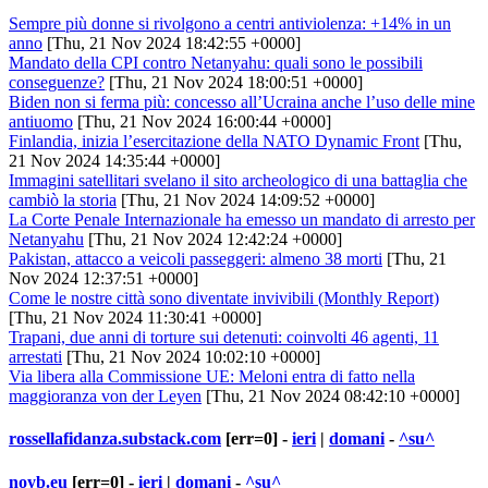
Sempre più donne si rivolgono a centri antiviolenza: +14% in un
anno
[Thu, 21 Nov 2024 18:42:55 +0000]
Mandato della CPI contro Netanyahu: quali sono le possibili
conseguenze?
[Thu, 21 Nov 2024 18:00:51 +0000]
Biden non si ferma più: concesso all’Ucraina anche l’uso delle mine
antiuomo
[Thu, 21 Nov 2024 16:00:44 +0000]
Finlandia, inizia l’esercitazione della NATO Dynamic Front
[Thu,
21 Nov 2024 14:35:44 +0000]
Immagini satellitari svelano il sito archeologico di una battaglia che
cambiò la storia
[Thu, 21 Nov 2024 14:09:52 +0000]
La Corte Penale Internazionale ha emesso un mandato di arresto per
Netanyahu
[Thu, 21 Nov 2024 12:42:24 +0000]
Pakistan, attacco a veicoli passeggeri: almeno 38 morti
[Thu, 21
Nov 2024 12:37:51 +0000]
Come le nostre città sono diventate invivibili (Monthly Report)
[Thu, 21 Nov 2024 11:30:41 +0000]
Trapani, due anni di torture sui detenuti: coinvolti 46 agenti, 11
arrestati
[Thu, 21 Nov 2024 10:02:10 +0000]
Via libera alla Commissione UE: Meloni entra di fatto nella
maggioranza von der Leyen
[Thu, 21 Nov 2024 08:42:10 +0000]
rossellafidanza.substack.com
[err=0] -
ieri
|
domani
-
^su^
noyb.eu
[err=0] -
ieri
|
domani
-
^su^