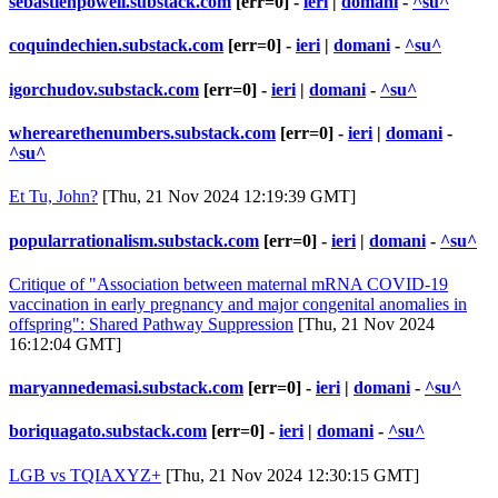
sebastienpowell.substack.com
[err=0] -
ieri
|
domani
-
^su^
coquindechien.substack.com
[err=0] -
ieri
|
domani
-
^su^
igorchudov.substack.com
[err=0] -
ieri
|
domani
-
^su^
wherearethenumbers.substack.com
[err=0] -
ieri
|
domani
-
^su^
Et Tu, John?
[Thu, 21 Nov 2024 12:19:39 GMT]
popularrationalism.substack.com
[err=0] -
ieri
|
domani
-
^su^
Critique of "Association between maternal mRNA COVID-19
vaccination in early pregnancy and major congenital anomalies in
offspring": Shared Pathway Suppression
[Thu, 21 Nov 2024
16:12:04 GMT]
maryannedemasi.substack.com
[err=0] -
ieri
|
domani
-
^su^
boriquagato.substack.com
[err=0] -
ieri
|
domani
-
^su^
LGB vs TQIAXYZ+
[Thu, 21 Nov 2024 12:30:15 GMT]