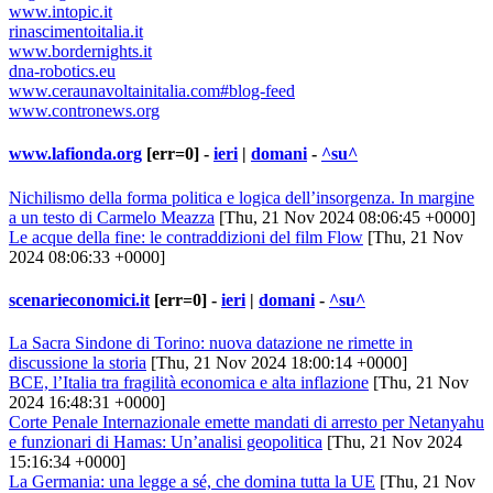
www.intopic.it
rinascimentoitalia.it
www.bordernights.it
dna-robotics.eu
www.ceraunavoltainitalia.com#blog-feed
www.contronews.org
www.lafionda.org
[err=0] -
ieri
|
domani
-
^su^
Nichilismo della forma politica e logica dell’insorgenza. In margine
a un testo di Carmelo Meazza
[Thu, 21 Nov 2024 08:06:45 +0000]
Le acque della fine: le contraddizioni del film Flow
[Thu, 21 Nov
2024 08:06:33 +0000]
scenarieconomici.it
[err=0] -
ieri
|
domani
-
^su^
La Sacra Sindone di Torino: nuova datazione ne rimette in
discussione la storia
[Thu, 21 Nov 2024 18:00:14 +0000]
BCE, l’Italia tra fragilità economica e alta inflazione
[Thu, 21 Nov
2024 16:48:31 +0000]
Corte Penale Internazionale emette mandati di arresto per Netanyahu
e funzionari di Hamas: Un’analisi geopolitica
[Thu, 21 Nov 2024
15:16:34 +0000]
La Germania: una legge a sé, che domina tutta la UE
[Thu, 21 Nov