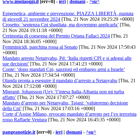
www.imolaoggi.it
[err=0] -
ieri
|
domani
-
^su^
Epigenetica, ambiente e prevenzione. PIAZZA LIBERTÀ, puntata
di giovedì 21 novembre 2024
[Thu, 21 Nov 2024 19:25:29 +0000]
Crosetto: ‘sentenza Cpi sbagliata, ma dovremmo applicarla’
[Thu,
21 Nov 2024 19:11:18 +0000]
Cerimonia di consegna del Premio Oriana Fallaci 2024
[Thu, 21
Nov 2024 18:36:05 +0000]
Femminicidi, panchina rossa al Senato
[Thu, 21 Nov 2024 17:50:43
+0000]
Mandato arresto Netanyahu, Pd: ‘Italia rispetti CPI e si adegui alle
sue decisioni’
[Thu, 21 Nov 2024 17:41:23 +0000]
Conte: ‘dopo mandati Cpi, sanzioni ed embargo armi a Israele’
[Thu, 21 Nov 2024 17:34:54 +0000]
Olanda pronta a eseguire il mandato d’arresto a Netanyahu
[Thu, 21
Nov 2024 17:12:08 +0000]
Migranti, Johansson (Ue): ‘l’intesa Italia-Albania non mi turba
affatto’
[Thu, 21 Nov 2024 17:07:27 +0000]
Mandato d’arresto per Netanyahu, Tajani: ‘valuteremo decisione
della Cpi’
[Thu, 21 Nov 2024 17:03:16 +0000]
Corte d’Assise Milano, revocato mandato d’arresto per l’ex terrorista
rosso Raffaele Ventura
[Thu, 21 Nov 2024 16:45:35 +0000]
pangeanotizie.it
[err=0] -
ieri
|
domani
-
^su^