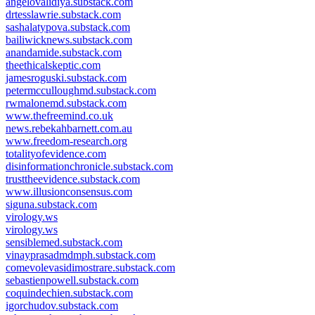
angelovalidiya.substack.com
drtesslawrie.substack.com
sashalatypova.substack.com
bailiwicknews.substack.com
anandamide.substack.com
theethicalskeptic.com
jamesroguski.substack.com
petermcculloughmd.substack.com
rwmalonemd.substack.com
www.thefreemind.co.uk
news.rebekahbarnett.com.au
www.freedom-research.org
totalityofevidence.com
disinformationchronicle.substack.com
trusttheevidence.substack.com
www.illusionconsensus.com
siguna.substack.com
virology.ws
virology.ws
sensiblemed.substack.com
vinayprasadmdmph.substack.com
comevolevasidimostrare.substack.com
sebastienpowell.substack.com
coquindechien.substack.com
igorchudov.substack.com