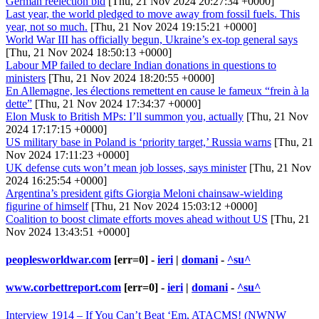
German reelection bid
[Thu, 21 Nov 2024 20:27:34 +0000]
Last year, the world pledged to move away from fossil fuels. This
year, not so much.
[Thu, 21 Nov 2024 19:15:21 +0000]
World War III has officially begun, Ukraine’s ex-top general says
[Thu, 21 Nov 2024 18:50:13 +0000]
Labour MP failed to declare Indian donations in questions to
ministers
[Thu, 21 Nov 2024 18:20:55 +0000]
En Allemagne, les élections remettent en cause le fameux “frein à la
dette”
[Thu, 21 Nov 2024 17:34:37 +0000]
Elon Musk to British MPs: I’ll summon you, actually
[Thu, 21 Nov
2024 17:17:15 +0000]
US military base in Poland is ‘priority target,’ Russia warns
[Thu, 21
Nov 2024 17:11:23 +0000]
UK defense cuts won’t mean job losses, says minister
[Thu, 21 Nov
2024 16:25:54 +0000]
Argentina’s president gifts Giorgia Meloni chainsaw-wielding
figurine of himself
[Thu, 21 Nov 2024 15:03:12 +0000]
Coalition to boost climate efforts moves ahead without US
[Thu, 21
Nov 2024 13:43:51 +0000]
peoplesworldwar.com
[err=0] -
ieri
|
domani
-
^su^
www.corbettreport.com
[err=0] -
ieri
|
domani
-
^su^
Interview 1914 – If You Can’t Beat ‘Em, ATACMS! (NWNW