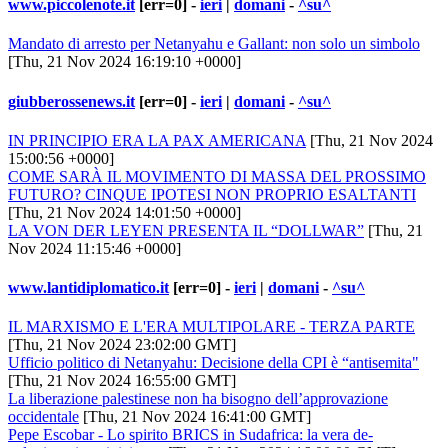
www.piccolenote.it
[err=0] -
ieri
|
domani
-
^su^
Mandato di arresto per Netanyahu e Gallant: non solo un simbolo
[Thu, 21 Nov 2024 16:19:10 +0000]
giubberossenews.it
[err=0] -
ieri
|
domani
-
^su^
IN PRINCIPIO ERA LA PAX AMERICANA
[Thu, 21 Nov 2024
15:00:56 +0000]
COME SARÀ IL MOVIMENTO DI MASSA DEL PROSSIMO
FUTURO? CINQUE IPOTESI NON PROPRIO ESALTANTI
[Thu, 21 Nov 2024 14:01:50 +0000]
LA VON DER LEYEN PRESENTA IL “DOLLWAR”
[Thu, 21
Nov 2024 11:15:46 +0000]
www.lantidiplomatico.it
[err=0] -
ieri
|
domani
-
^su^
IL MARXISMO E L'ERA MULTIPOLARE - TERZA PARTE
[Thu, 21 Nov 2024 23:02:00 GMT]
Ufficio politico di Netanyahu: Decisione della CPI è “antisemita"
[Thu, 21 Nov 2024 16:55:00 GMT]
La liberazione palestinese non ha bisogno dell’approvazione
occidentale
[Thu, 21 Nov 2024 16:41:00 GMT]
Pepe Escobar - Lo spirito BRICS in Sudafrica: la vera de-