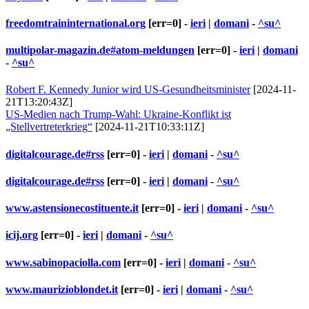
freedomtraininternational.org
[err=0] -
ieri
|
domani
-
^su^
multipolar-magazin.de#atom-meldungen
[err=0] -
ieri
|
domani
-
^su^
Robert F. Kennedy Junior wird US-Gesundheitsminister
[2024-11-
21T13:20:43Z]
US-Medien nach Trump-Wahl: Ukraine-Konflikt ist
„Stellvertreterkrieg“
[2024-11-21T10:33:11Z]
digitalcourage.de#rss
[err=0] -
ieri
|
domani
-
^su^
digitalcourage.de#rss
[err=0] -
ieri
|
domani
-
^su^
www.astensionecostituente.it
[err=0] -
ieri
|
domani
-
^su^
icij.org
[err=0] -
ieri
|
domani
-
^su^
www.sabinopaciolla.com
[err=0] -
ieri
|
domani
-
^su^
www.maurizioblondet.it
[err=0] -
ieri
|
domani
-
^su^