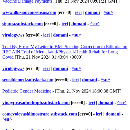
Vaccine Damage Payments
[Thu, 21 Nov 2024 09:01:21 GMT]
www.illusionconsensus.com
[err=0] -
ieri
|
domani
-
^su^
siguna.substack.com
[err=0] -
ieri
|
domani
-
^su^
virology.ws
[err=0] -
ieri
|
domani
-
^su^
Trial By Error: My Letter to BMJ Seeking Correction to Editorial on
REGAIN Trial of Mental-and-Physical-Health Rehab for Long
Covid
[Thu, 21 Nov 2024 01:43:04 +0000]
virology.ws
[err=0] -
ieri
|
domani
-
^su^
sensiblemed.substack.com
[err=0] -
ieri
|
domani
-
^su^
Pediatric Gender Medicine -
[Thu, 21 Nov 2024 18:00:38 GMT]
vinayprasadmdmph.substack.com
[err=0] -
ieri
|
domani
-
^su^
comevolevasidimostrare.substack.com
[err=0] -
ieri
|
domani
-
^su^