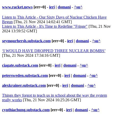
www.racket.news
[err=0] -
ieri
|
domani
-
^su^
Listen to This Article - Our Sixty Days of Nuclear Chicken Have
Begun
[Thu, 21 Nov 2024 14:02:41 GMT]
Listen to This Article - It's Time to Redefine "Fringe"
[Thu, 21 Nov
2024 13:59:52 GMT]
seymourhersh.substack.com
[err=0] -
ieri
|
domani
-
^su^
‘I WOULD HAVE DROPPED THREE NUCLEAR BOMBS’
[Thu, 21 Nov 2024 17:34:16 GMT]
ciagate.substack.com
[err=0] -
ieri
|
domani
-
^su^
petersweden.substack.com
[err=0] -
ieri
|
domani
-
^su^
alexkrainer.substack.com
[err=0] -
ieri
|
domani
-
^su^
Things they forgot to teach us in school about the way the system
really works
[Thu, 21 Nov 2024 16:25:26 GMT]
cynthiachung.substack.com
[err=0] -
ieri
|
domani
-
^su^