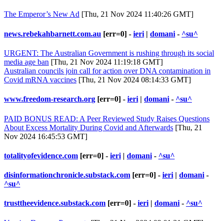
The Emperor’s New Ad
[Thu, 21 Nov 2024 11:40:26 GMT]
news.rebekahbarnett.com.au
[err=0] -
ieri
|
domani
-
^su^
URGENT: The Australian Government is rushing through its social
media age ban
[Thu, 21 Nov 2024 11:19:18 GMT]
Australian councils join call for action over DNA contamination in
Covid mRNA vaccines
[Thu, 21 Nov 2024 08:14:33 GMT]
www.freedom-research.org
[err=0] -
ieri
|
domani
-
^su^
PAID BONUS READ: A Peer Reviewed Study Raises Questions
About Excess Mortality During Covid and Afterwards
[Thu, 21
Nov 2024 16:45:53 GMT]
totalityofevidence.com
[err=0] -
ieri
|
domani
-
^su^
disinformationchronicle.substack.com
[err=0] -
ieri
|
domani
-
^su^
trusttheevidence.substack.com
[err=0] -
ieri
|
domani
-
^su^