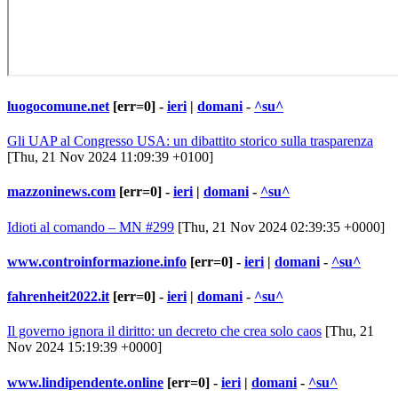
luogocomune.net
[err=0] -
ieri
|
domani
-
^su^
Gli UAP al Congresso USA: un dibattito storico sulla trasparenza
[Thu, 21 Nov 2024 11:09:39 +0100]
mazzoninews.com
[err=0] -
ieri
|
domani
-
^su^
Idioti al comando – MN #299
[Thu, 21 Nov 2024 02:39:35 +0000]
www.controinformazione.info
[err=0] -
ieri
|
domani
-
^su^
fahrenheit2022.it
[err=0] -
ieri
|
domani
-
^su^
Il governo ignora il diritto: un decreto che crea solo caos
[Thu, 21
Nov 2024 15:19:39 +0000]
www.lindipendente.online
[err=0] -
ieri
|
domani
-
^su^