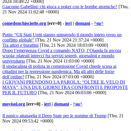
2024 18:49:22 +0000]
Giacomo Gabellini: chi gioca a poker con le bombe atomiche?
[Thu,
21 Nov 2024 11:02:48 +0000]
comedonchisciotte.org
[err=0] -
ieri
|
domani
-
^su^
Putin: “Gli Stati Uniti stanno spingendo il mondo intero verso un
conflitto globale”
[Thu, 21 Nov 2024 21:37:24 +0000]
Tra attori e burattini
[Thu, 21 Nov 2024 18:03:09 +0000]
Dopo l’emergenza Covid a comando NATO, l’Olanda fa ancora
scuola: plateali intrecci fra servizi segreti, giornalisti e mondo
universitario
[Thu, 21 Nov 2024 11:03:00 +0000]
Il sindacalista di polizia in commissione Covid chiede scusa ai
cittadini per la repressione pandemica. Ma gli altri delle forze
dell’ordine?
[Thu, 21 Nov 2024 07:03:00 +0000]
I GIOVANI PRENDONO LA PAROLA: “OLTRE IL VELO DI
MAYA”, UNA DUE GIORNI TRA CONFRONTI E PROPOSTE
PER IL FUTURO
[Thu, 21 Nov 2024 06:03:06 +0000]
movisol.org
[err=0] -
ieri
|
domani
-
^su^
Il panico attanaglia il Deep State per le nomine di Trump
[Thu, 21
Nov 2024 09:53:42 +0000]