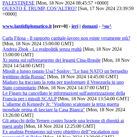
PALESTINESE
[Mon, 18 Nov 2024 08:45:57 +0000]
QUESTO È TRUMP, COS’ALTRO?
[Sun, 17 Nov 2024 23:39:59
+0000]
www.lantidiplomatico.it
[err=0] -
ieri
|
domani
-
^su^
Carla Filosa - Il rapporto capitale-lavoro non esiste veramente più?
[Mon, 18 Nov 2024 15:00:00 GMT]
Andrea Zhok - La realpolitik senza realtà
[Mon, 18 Nov 2024
15:00:00 GMT]
Xi punta sul rafforzamento dei legami Cina-Brasile
[Mon, 18 Nov
2024 14:54:00 GMT]
Missili a lungo raggio Usa? Suslov: "Le basi NATO un bersaglio
legittimo della Russia"
[Mon, 18 Nov 2024 14:45:00 GMT]
Maduro ha tracciato la rotta per trasformare il Venezuela in uno
Stato comunitario
[Mon, 18 Nov 2024 14:37:00 GMT]
Le Figaro ha cancellato le informazioni sull'autorizzazione della
Francia per i missili SCALP
[Mon, 18 Nov 2024 13:54:00 GMT]
L’allarme di Kennedy Jr: "Vogliono scatenare la terza guerra
mondiale prima di lasciare la Casa Bianca"
[Mon, 18 Nov 2024
13:26:00 GMT]
Gli attacchi dello Yemen contro Israele una lezione di dignità ai
paesi arabi
[Mon, 18 Nov 2024 12:25:00 GMT]
Ex analista Pentagono sul vero obiettivo dell'"escalation non