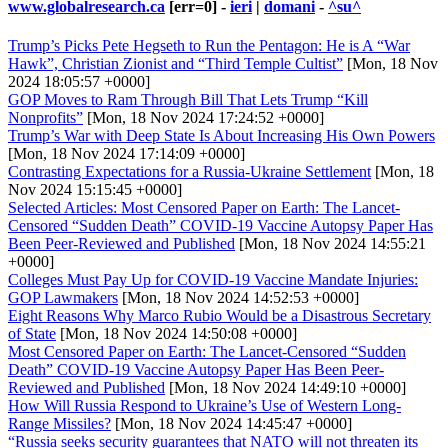
www.globalresearch.ca
[err=0] -
ieri
|
domani
-
^su^
Trump’s Picks Pete Hegseth to Run the Pentagon: He is A “War
Hawk”, Christian Zionist and “Third Temple Cultist”
[Mon, 18 Nov
2024 18:05:57 +0000]
GOP Moves to Ram Through Bill That Lets Trump “Kill
Nonprofits”
[Mon, 18 Nov 2024 17:24:52 +0000]
Trump’s War with Deep State Is About Increasing His Own Powers
[Mon, 18 Nov 2024 17:14:09 +0000]
Contrasting Expectations for a Russia-Ukraine Settlement
[Mon, 18
Nov 2024 15:15:45 +0000]
Selected Articles: Most Censored Paper on Earth: The Lancet-
Censored “Sudden Death” COVID-19 Vaccine Autopsy Paper Has
Been Peer-Reviewed and Published
[Mon, 18 Nov 2024 14:55:21
+0000]
Colleges Must Pay Up for COVID-19 Vaccine Mandate Injuries:
GOP Lawmakers
[Mon, 18 Nov 2024 14:52:53 +0000]
Eight Reasons Why Marco Rubio Would be a Disastrous Secretary
of State
[Mon, 18 Nov 2024 14:50:08 +0000]
Most Censored Paper on Earth: The Lancet-Censored “Sudden
Death” COVID-19 Vaccine Autopsy Paper Has Been Peer-
Reviewed and Published
[Mon, 18 Nov 2024 14:49:10 +0000]
How Will Russia Respond to Ukraine’s Use of Western Long-
Range Missiles?
[Mon, 18 Nov 2024 14:45:47 +0000]
“Russia seeks security guarantees that NATO will not threaten its