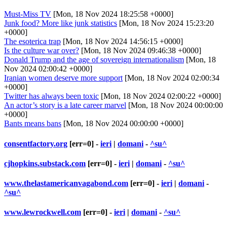
Must-Miss TV
[Mon, 18 Nov 2024 18:25:58 +0000]
Junk food? More like junk statistics
[Mon, 18 Nov 2024 15:23:20
+0000]
The esoterica trap
[Mon, 18 Nov 2024 14:56:15 +0000]
Is the culture war over?
[Mon, 18 Nov 2024 09:46:38 +0000]
Donald Trump and the age of sovereign internationalism
[Mon, 18
Nov 2024 02:00:42 +0000]
Iranian women deserve more support
[Mon, 18 Nov 2024 02:00:34
+0000]
Twitter has always been toxic
[Mon, 18 Nov 2024 02:00:22 +0000]
An actor’s story is a late career marvel
[Mon, 18 Nov 2024 00:00:00
+0000]
Bants means bans
[Mon, 18 Nov 2024 00:00:00 +0000]
consentfactory.org
[err=0] -
ieri
|
domani
-
^su^
cjhopkins.substack.com
[err=0] -
ieri
|
domani
-
^su^
www.thelastamericanvagabond.com
[err=0] -
ieri
|
domani
-
^su^
www.lewrockwell.com
[err=0] -
ieri
|
domani
-
^su^