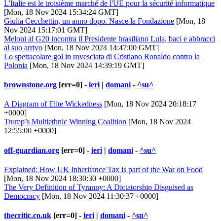
L'Italie est le troisième marché de l'UE pour la sécurité informatique
[Mon, 18 Nov 2024 15:34:24 GMT]
Giulia Cecchettin, un anno dopo. Nasce la Fondazione
[Mon, 18
Nov 2024 15:17:01 GMT]
Meloni al G20 incontra il Presidente brasiliano Lula, baci e abbracci
al suo arrivo
[Mon, 18 Nov 2024 14:47:00 GMT]
Lo spettacolare gol in rovesciata di Cristiano Ronaldo contro la
Polonia
[Mon, 18 Nov 2024 14:39:19 GMT]
brownstone.org
[err=0] -
ieri
|
domani
-
^su^
A Diagram of Elite Wickedness
[Mon, 18 Nov 2024 20:18:17
+0000]
Trump’s Multiethnic Winning Coalition
[Mon, 18 Nov 2024
12:55:00 +0000]
off-guardian.org
[err=0] -
ieri
|
domani
-
^su^
Explained: How UK Inheritance Tax is part of the War on Food
[Mon, 18 Nov 2024 18:30:30 +0000]
The Very Definition of Tyranny: A Dictatorship Disguised as
Democracy
[Mon, 18 Nov 2024 11:30:37 +0000]
thecritic.co.uk
[err=0] -
ieri
|
domani
-
^su^