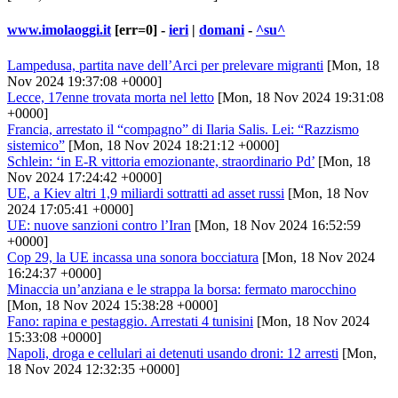
www.imolaoggi.it
[err=0] -
ieri
|
domani
-
^su^
Lampedusa, partita nave dell’Arci per prelevare migranti
[Mon, 18
Nov 2024 19:37:08 +0000]
Lecce, 17enne trovata morta nel letto
[Mon, 18 Nov 2024 19:31:08
+0000]
Francia, arrestato il “compagno” di Ilaria Salis. Lei: “Razzismo
sistemico”
[Mon, 18 Nov 2024 18:21:12 +0000]
Schlein: ‘in E-R vittoria emozionante, straordinario Pd’
[Mon, 18
Nov 2024 17:24:42 +0000]
UE, a Kiev altri 1,9 miliardi sottratti ad asset russi
[Mon, 18 Nov
2024 17:05:41 +0000]
UE: nuove sanzioni contro l’Iran
[Mon, 18 Nov 2024 16:52:59
+0000]
Cop 29, la UE incassa una sonora bocciatura
[Mon, 18 Nov 2024
16:24:37 +0000]
Minaccia un’anziana e le strappa la borsa: fermato marocchino
[Mon, 18 Nov 2024 15:38:28 +0000]
Fano: rapina e pestaggio. Arrestati 4 tunisini
[Mon, 18 Nov 2024
15:33:08 +0000]
Napoli, droga e cellulari ai detenuti usando droni: 12 arresti
[Mon,
18 Nov 2024 12:32:35 +0000]