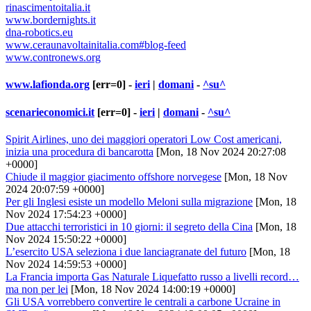
rinascimentoitalia.it
www.bordernights.it
dna-robotics.eu
www.ceraunavoltainitalia.com#blog-feed
www.contronews.org
www.lafionda.org
[err=0] -
ieri
|
domani
-
^su^
scenarieconomici.it
[err=0] -
ieri
|
domani
-
^su^
Spirit Airlines, uno dei maggiori operatori Low Cost americani,
inizia una procedura di bancarotta
[Mon, 18 Nov 2024 20:27:08
+0000]
Chiude il maggior giacimento offshore norvegese
[Mon, 18 Nov
2024 20:07:59 +0000]
Per gli Inglesi esiste un modello Meloni sulla migrazione
[Mon, 18
Nov 2024 17:54:23 +0000]
Due attacchi terroristici in 10 giorni: il segreto della Cina
[Mon, 18
Nov 2024 15:50:22 +0000]
L’esercito USA seleziona i due lanciagranate del futuro
[Mon, 18
Nov 2024 14:59:53 +0000]
La Francia importa Gas Naturale Liquefatto russo a livelli record…
ma non per lei
[Mon, 18 Nov 2024 14:00:19 +0000]
Gli USA vorrebbero convertire le centrali a carbone Ucraine in