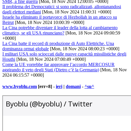
SMR, a fine guerra
[Mon, 18 Nov 2024 12:00:05 +0000]
Il problema dei Democratici: si sono radicalizzati, allontanandosi
dagli elettori mediani
[Mon, 18 Nov 2024 11:00:31 +0000]
Israele ha eliminato il portavorce di Hezbollah in un attacco su
Beirut
[Mon, 18 Nov 2024 10:00:39 +0000]
La Cina potrebbe diventare il leader della lotta al cambiamento
climatico, se gli USA rinunciano?
[Mon, 18 Nov 2024 09:00:59
+0000]
La Cina batte il record di produzione di Auto Elettriche. Una
dominanza ormai globale
[Mon, 18 Nov 2024 08:00:23 +0000]
I militari USA solo scioccati dalle nuove capacità missilistiche degli
Houthi
[Mon, 18 Nov 2024 07:00:49 +0000]
Come la UE vorrebbe far approvare l’accordo MERCOSUR
aggirando il veto degli Stati (Dietro c’è la Germania)
[Mon, 18 Nov
2024 06:15:57 +0000]
www.byoblu.com
[err=8] -
ieri
|
domani
-
^su^