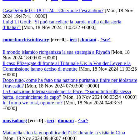
CasaDelSoleTG 18.11.24 – Chi vuole l’escalation?
[Mon, 18 Nov
2024 19:47:41 +0000]
Luigi Li Gotti: “Si può cancellare la parola mafia dalla storia
d’Italia?”
[Mon, 18 Nov 2024 11:02:32 +0000]
comedonchisciotte.org
[err=0] -
ieri
|
domani
-
^su^
Il mondo islamico riorganizza la sua strategia a Riyadh
[Mon, 18
Nov 2024 18:09:00 +0000]
Il caso Pfizergate di fronte al Tribunale Ue: la Von der Leyen e la
Commissione hanno deciso di mentire
[Mon, 18 Nov 2024 11:03:25
+0000]
Dopo tutto, come ha fatto una nazione puritana a finire per idolatrare
i travestiti?
[Mon, 18 Nov 2024 07:03:00 +0000]
La Coalizione Internazionale per la Pace: “Siamo tutti sulla stessa
barca, ricominciamo da capo”
[Mon, 18 Nov 2024 06:03:34 +0000]
In Trump we trust, oppure no?
[Mon, 18 Nov 2024 04:03:33
+0000]
movisol.org
[err=0] -
ieri
|
domani
-
^su^
Mattarella sfida la geopolitica dell’UE durante la visita in Cina
[Mon, 18 Nov 2024 09:46:07 +0000]