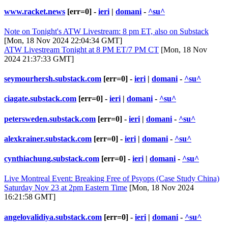
www.racket.news
[err=0] -
ieri
|
domani
-
^su^
Note on Tonight's ATW Livestream: 8 pm ET, also on Substack
[Mon, 18 Nov 2024 22:04:34 GMT]
ATW Livestream Tonight at 8 PM ET/7 PM CT
[Mon, 18 Nov
2024 21:37:33 GMT]
seymourhersh.substack.com
[err=0] -
ieri
|
domani
-
^su^
ciagate.substack.com
[err=0] -
ieri
|
domani
-
^su^
petersweden.substack.com
[err=0] -
ieri
|
domani
-
^su^
alexkrainer.substack.com
[err=0] -
ieri
|
domani
-
^su^
cynthiachung.substack.com
[err=0] -
ieri
|
domani
-
^su^
Live Montreal Event: Breaking Free of Psyops (Case Study China)
Saturday Nov 23 at 2pm Eastern Time
[Mon, 18 Nov 2024
16:21:58 GMT]
angelovalidiya.substack.com
[err=0] -
ieri
|
domani
-
^su^