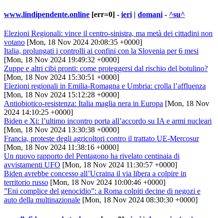
www.lindipendente.online
[err=0] -
ieri
|
domani
-
^su^
Elezioni Regionali: vince il centro-sinistra, ma metà dei cittadini non
votano
[Mon, 18 Nov 2024 20:08:35 +0000]
Italia, prolungati i controlli ai confini con la Slovenia per 6 mesi
[Mon, 18 Nov 2024 19:49:32 +0000]
Zuppe e altri cibi pronti: come proteggersi dal rischio del botulino?
[Mon, 18 Nov 2024 15:30:51 +0000]
Elezioni regionali in Emilia-Romagna e Umbria: crolla l’affluenza
[Mon, 18 Nov 2024 15:12:28 +0000]
Antiobiotico-resistenza: Italia maglia nera in Europa
[Mon, 18 Nov
2024 14:10:25 +0000]
Biden e Xi: l’ultimo incontro porta all’accordo su IA e armi nucleari
[Mon, 18 Nov 2024 13:30:38 +0000]
Francia, proteste degli agricoltori contro il trattato UE-Mercosur
[Mon, 18 Nov 2024 11:38:16 +0000]
Un nuovo rapporto del Pentagono ha rivelato centinaia di
avvistamenti UFO
[Mon, 18 Nov 2024 11:30:57 +0000]
Biden avrebbe concesso all’Ucraina il via libera a colpire in
territorio russo
[Mon, 18 Nov 2024 10:00:46 +0000]
”Eni complice del genocidio”: a Roma colpiti decine di negozi e
auto della multinazionale
[Mon, 18 Nov 2024 08:30:30 +0000]