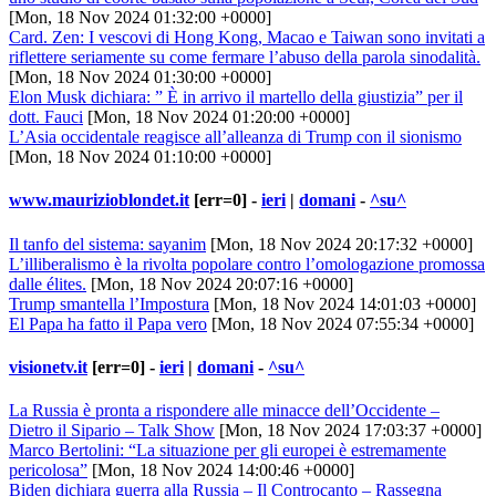
[Mon, 18 Nov 2024 01:32:00 +0000]
Card. Zen: I vescovi di Hong Kong, Macao e Taiwan sono invitati a
riflettere seriamente su come fermare l’abuso della parola sinodalità.
[Mon, 18 Nov 2024 01:30:00 +0000]
Elon Musk dichiara: ” È in arrivo il martello della giustizia” per il
dott. Fauci
[Mon, 18 Nov 2024 01:20:00 +0000]
L’Asia occidentale reagisce all’alleanza di Trump con il sionismo
[Mon, 18 Nov 2024 01:10:00 +0000]
www.maurizioblondet.it
[err=0] -
ieri
|
domani
-
^su^
Il tanfo del sistema: sayanim
[Mon, 18 Nov 2024 20:17:32 +0000]
L’illiberalismo è la rivolta popolare contro l’omologazione promossa
dalle élites.
[Mon, 18 Nov 2024 20:07:16 +0000]
Trump smantella l’Impostura
[Mon, 18 Nov 2024 14:01:03 +0000]
El Papa ha fatto il Papa vero
[Mon, 18 Nov 2024 07:55:34 +0000]
visionetv.it
[err=0] -
ieri
|
domani
-
^su^
La Russia è pronta a rispondere alle minacce dell’Occidente –
Dietro il Sipario – Talk Show
[Mon, 18 Nov 2024 17:03:37 +0000]
Marco Bertolini: “La situazione per gli europei è estremamente
pericolosa”
[Mon, 18 Nov 2024 14:00:46 +0000]
Biden dichiara guerra alla Russia – Il Controcanto – Rassegna