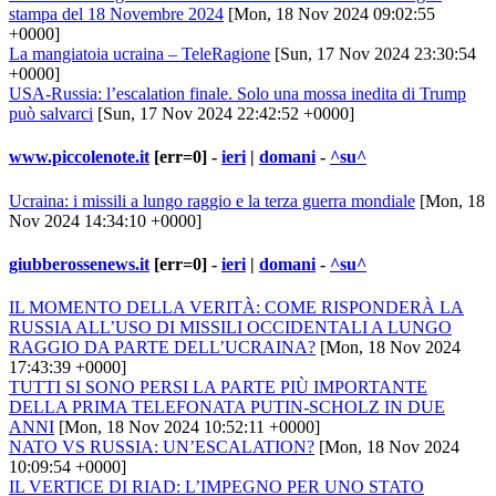
stampa del 18 Novembre 2024
[Mon, 18 Nov 2024 09:02:55
+0000]
La mangiatoia ucraina – TeleRagione
[Sun, 17 Nov 2024 23:30:54
+0000]
USA-Russia: l’escalation finale. Solo una mossa inedita di Trump
può salvarci
[Sun, 17 Nov 2024 22:42:52 +0000]
www.piccolenote.it
[err=0] -
ieri
|
domani
-
^su^
Ucraina: i missili a lungo raggio e la terza guerra mondiale
[Mon, 18
Nov 2024 14:34:10 +0000]
giubberossenews.it
[err=0] -
ieri
|
domani
-
^su^
IL MOMENTO DELLA VERITÀ: COME RISPONDERÀ LA
RUSSIA ALL’USO DI MISSILI OCCIDENTALI A LUNGO
RAGGIO DA PARTE DELL’UCRAINA?
[Mon, 18 Nov 2024
17:43:39 +0000]
TUTTI SI SONO PERSI LA PARTE PIÙ IMPORTANTE
DELLA PRIMA TELEFONATA PUTIN-SCHOLZ IN DUE
ANNI
[Mon, 18 Nov 2024 10:52:11 +0000]
NATO VS RUSSIA: UN’ESCALATION?
[Mon, 18 Nov 2024
10:09:54 +0000]
IL VERTICE DI RIAD: L’IMPEGNO PER UNO STATO