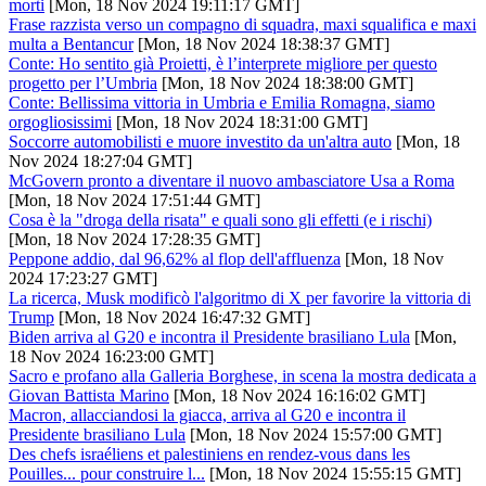
morti
[Mon, 18 Nov 2024 19:11:17 GMT]
Frase razzista verso un compagno di squadra, maxi squalifica e maxi
multa a Bentancur
[Mon, 18 Nov 2024 18:38:37 GMT]
Conte: Ho sentito già Proietti, è l’interprete migliore per questo
progetto per l’Umbria
[Mon, 18 Nov 2024 18:38:00 GMT]
Conte: Bellissima vittoria in Umbria e Emilia Romagna, siamo
orgogliosissimi
[Mon, 18 Nov 2024 18:31:00 GMT]
Soccorre automobilisti e muore investito da un'altra auto
[Mon, 18
Nov 2024 18:27:04 GMT]
McGovern pronto a diventare il nuovo ambasciatore Usa a Roma
[Mon, 18 Nov 2024 17:51:44 GMT]
Cosa è la "droga della risata" e quali sono gli effetti (e i rischi)
[Mon, 18 Nov 2024 17:28:35 GMT]
Peppone addio, dal 96,62% al flop dell'affluenza
[Mon, 18 Nov
2024 17:23:27 GMT]
La ricerca, Musk modificò l'algoritmo di X per favorire la vittoria di
Trump
[Mon, 18 Nov 2024 16:47:32 GMT]
Biden arriva al G20 e incontra il Presidente brasiliano Lula
[Mon,
18 Nov 2024 16:23:00 GMT]
Sacro e profano alla Galleria Borghese, in scena la mostra dedicata a
Giovan Battista Marino
[Mon, 18 Nov 2024 16:16:02 GMT]
Macron, allacciandosi la giacca, arriva al G20 e incontra il
Presidente brasiliano Lula
[Mon, 18 Nov 2024 15:57:00 GMT]
Des chefs israéliens et palestiniens en rendez-vous dans les
Pouilles... pour construire l...
[Mon, 18 Nov 2024 15:55:15 GMT]