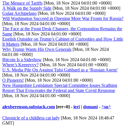
The Menace of Tariffs
[Mon, 18 Nov 2024 04:01:00 +0000]
A Walk on the Supply Side
[Mon, 18 Nov 2024 04:01:00 +0000]
Gulag Archipelago
[Mon, 18 Nov 2024 04:01:00 +0000]
Will Washington Succeed in Opening More War Fronts for Russia?
[Mon, 18 Nov 2024 04:01:00 +0000]
The Face at the Front Desk Changes, the Corporation Remains the
Same
[Mon, 18 Nov 2024 04:01:00 +0000]
English Outsider on Trump’s Cabinet of Curiosities and How Little
It Matters
[Mon, 18 Nov 2024 04:01:00 +0000]
Why Trump Wants His Own Generals
[Mon, 18 Nov 2024
04:01:00 +0000]
Bitcoin Is a Sideshow
[Mon, 18 Nov 2024 04:01:00 +0000]
Where’s Keeeevvv?
[Mon, 18 Nov 2024 04:01:00 +0000]
U.S. Media Pile On Against Tulsi Gabbard as a ‘Russian Agent’
[Mon, 18 Nov 2024 04:01:00 +0000]
O Pioneers!
[Mon, 18 Nov 2024 04:01:00 +0000]
New Hampshire Legislature Special Committee Issues Scathing
Report That Eviscerates the Federal and State Covid Response
[Mon, 18 Nov 2024 04:01:00 +0000]
alexberenson.substack.com
[err=0] -
ieri
|
domani
-
^su^
Chronicle of a childless cat lady
[Mon, 18 Nov 2024 18:48:47
GMT]