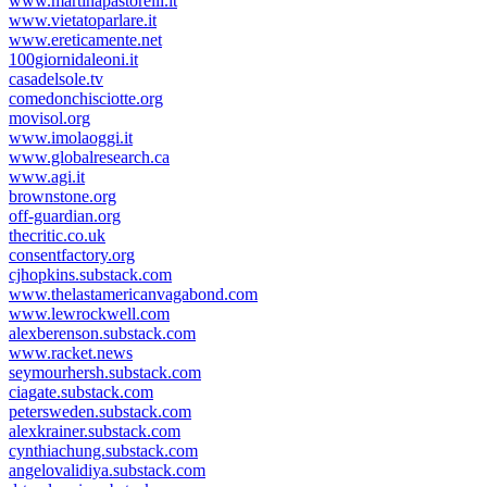
www.martinapastorelli.it
www.vietatoparlare.it
www.ereticamente.net
100giornidaleoni.it
casadelsole.tv
comedonchisciotte.org
movisol.org
www.imolaoggi.it
www.globalresearch.ca
www.agi.it
brownstone.org
off-guardian.org
thecritic.co.uk
consentfactory.org
cjhopkins.substack.com
www.thelastamericanvagabond.com
www.lewrockwell.com
alexberenson.substack.com
www.racket.news
seymourhersh.substack.com
ciagate.substack.com
petersweden.substack.com
alexkrainer.substack.com
cynthiachung.substack.com
angelovalidiya.substack.com