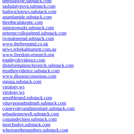
drtesslawrie.substack.com
sashalatypova.substack.com
bailiwicknews.substack.com
anandamide.substack.com
theethicalskeptic.com
jamesroguski.substack.com
petermcculloughmd.substack.com
rwmalonemd.substack.com
www.thefreemind.co.uk
news.rebekahbarnett.com.au
www.freedom-research.org
totalityofevidence.com
disinformationchronicle.substack.com
trusttheevidence.substack.com
www.illusionconsensus.com
siguna.substack.com
virology.ws
virology.ws
sensiblemed.substack.com
vinayprasadmdmph.substack.com
comevolevasidimostrare.substack.com
sebastienpowell.substack.com
coquindechien.substack.com
igorchudov.substack.com
wherearethenumbers.substack.com