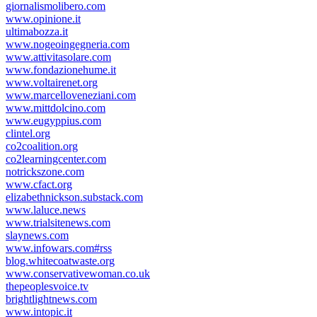
giornalismolibero.com
www.opinione.it
ultimabozza.it
www.nogeoingegneria.com
www.attivitasolare.com
www.fondazionehume.it
www.voltairenet.org
www.marcelloveneziani.com
www.mittdolcino.com
www.eugyppius.com
clintel.org
co2coalition.org
co2learningcenter.com
notrickszone.com
www.cfact.org
elizabethnickson.substack.com
www.laluce.news
www.trialsitenews.com
slaynews.com
www.infowars.com#rss
blog.whitecoatwaste.org
www.conservativewoman.co.uk
thepeoplesvoice.tv
brightlightnews.com
www.intopic.it