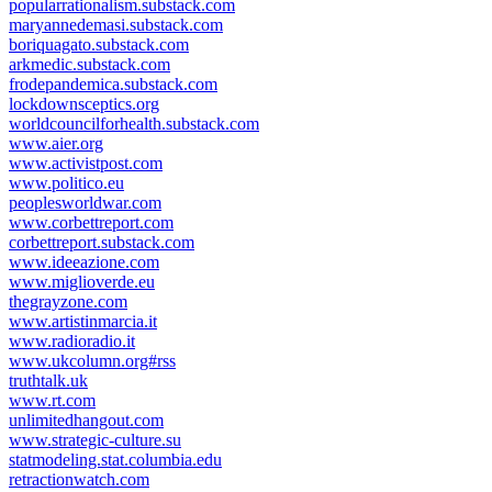
popularrationalism.substack.com
maryannedemasi.substack.com
boriquagato.substack.com
arkmedic.substack.com
frodepandemica.substack.com
lockdownsceptics.org
worldcouncilforhealth.substack.com
www.aier.org
www.activistpost.com
www.politico.eu
peoplesworldwar.com
www.corbettreport.com
corbettreport.substack.com
www.ideeazione.com
www.miglioverde.eu
thegrayzone.com
www.artistinmarcia.it
www.radioradio.it
www.ukcolumn.org#rss
truthtalk.uk
www.rt.com
unlimitedhangout.com
www.strategic-culture.su
statmodeling.stat.columbia.edu
retractionwatch.com