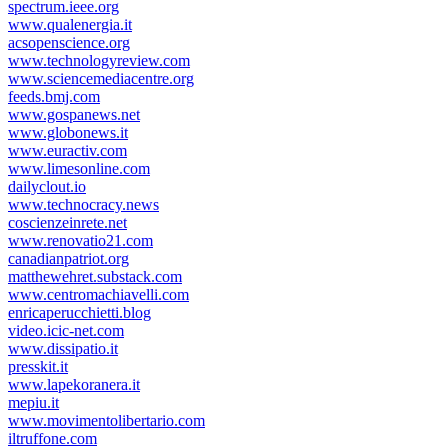
spectrum.ieee.org
www.qualenergia.it
acsopenscience.org
www.technologyreview.com
www.sciencemediacentre.org
feeds.bmj.com
www.gospanews.net
www.globonews.it
www.euractiv.com
www.limesonline.com
dailyclout.io
www.technocracy.news
coscienzeinrete.net
www.renovatio21.com
canadianpatriot.org
matthewehret.substack.com
www.centromachiavelli.com
enricaperucchietti.blog
video.icic-net.com
www.dissipatio.it
presskit.it
www.lapekoranera.it
mepiu.it
www.movimentolibertario.com
iltruffone.com