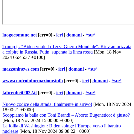
luogocomune.net
[err=0] -
ieri
|
domani
-
^su^
Trump jr: "Biden vuole la Terza Guerra Mondiale". Kiev autorizzata
a colpire in Russia. Putin: superata la linea rossa
[Mon, 18 Nov
2024 06:45:37 +0100]
mazzoninews.com
[err=0] -
ieri
|
domani
-
^su^
www.controinformazione.info
[err=0] -
ieri
|
domani
-
^su^
fahrenheit2022.it
[err=0] -
ieri
|
domani
-
^su^
Nuovo codice della strada: finalmente in arrivo!
[Mon, 18 Nov 2024
18:00:21 +0000]
Scoppiamo la balla con Toni Brandi – Aborto Eugenetico: è giusto?
[Mon, 18 Nov 2024 15:00:00 +0000]
La follia di Washington: Biden spinge l’Europa verso il baratro
nucleare
[Mon, 18 Nov 2024 09:08:22 +0000]