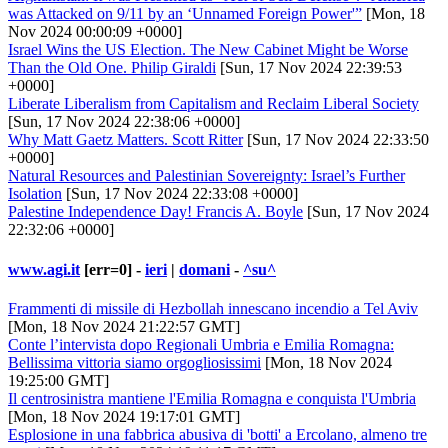
was Attacked on 9/11 by an ‘Unnamed Foreign Power'”
[Mon, 18
Nov 2024 00:00:09 +0000]
Israel Wins the US Election. The New Cabinet Might be Worse
Than the Old One. Philip Giraldi
[Sun, 17 Nov 2024 22:39:53
+0000]
Liberate Liberalism from Capitalism and Reclaim Liberal Society
[Sun, 17 Nov 2024 22:38:06 +0000]
Why Matt Gaetz Matters. Scott Ritter
[Sun, 17 Nov 2024 22:33:50
+0000]
Natural Resources and Palestinian Sovereignty: Israel’s Further
Isolation
[Sun, 17 Nov 2024 22:33:08 +0000]
Palestine Independence Day! Francis A. Boyle
[Sun, 17 Nov 2024
22:32:06 +0000]
www.agi.it
[err=0] -
ieri
|
domani
-
^su^
Frammenti di missile di Hezbollah innescano incendio a Tel Aviv
[Mon, 18 Nov 2024 21:22:57 GMT]
Conte l’intervista dopo Regionali Umbria e Emilia Romagna:
Bellissima vittoria siamo orgogliosissimi
[Mon, 18 Nov 2024
19:25:00 GMT]
Il centrosinistra mantiene l'Emilia Romagna e conquista l'Umbria
[Mon, 18 Nov 2024 19:17:01 GMT]
Esplosione in una fabbrica abusiva di 'botti' a Ercolano, almeno tre