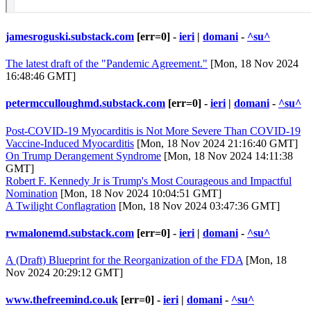
jamesroguski.substack.com
[err=0] -
ieri
|
domani
-
^su^
The latest draft of the "Pandemic Agreement."
[Mon, 18 Nov 2024
16:48:46 GMT]
petermcculloughmd.substack.com
[err=0] -
ieri
|
domani
-
^su^
Post-COVID-19 Myocarditis is Not More Severe Than COVID-19
Vaccine-Induced Myocarditis
[Mon, 18 Nov 2024 21:16:40 GMT]
On Trump Derangement Syndrome
[Mon, 18 Nov 2024 14:11:38
GMT]
Robert F. Kennedy Jr is Trump's Most Courageous and Impactful
Nomination
[Mon, 18 Nov 2024 10:04:51 GMT]
A Twilight Conflagration
[Mon, 18 Nov 2024 03:47:36 GMT]
rwmalonemd.substack.com
[err=0] -
ieri
|
domani
-
^su^
A (Draft) Blueprint for the Reorganization of the FDA
[Mon, 18
Nov 2024 20:29:12 GMT]
www.thefreemind.co.uk
[err=0] -
ieri
|
domani
-
^su^