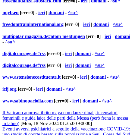
rossellafidanza.substack.com
[err=0] -
ieri
|
domani
-
^su^
noyb.eu
[err=0] -
ieri
|
domani
-
^su^
freedomtraininternational.org
[err=0] -
ieri
|
domani
-
^su^
multipolar-magazin.de#atom-meldungen
[err=0] -
ieri
|
domani
-
^su^
digitalcourage.de#rss
[err=0] -
ieri
|
domani
-
^su^
digitalcourage.de#rss
[err=0] -
ieri
|
domani
-
^su^
www.astensionecostituente.it
[err=0] -
ieri
|
domani
-
^su^
icij.org
[err=0] -
ieri
|
domani
-
^su^
www.sabinopaciolla.com
[err=0] -
ieri
|
domani
-
^su^
Il Vaticano approva il rito maya con danze rituali, incensatori
femminili e guida laica delle parti della Messa (però frena la messa
in latino)
[Mon, 18 Nov 2024 01:35:00 +0000]
Eventi avversi psichiatrici a seguito della vaccinazione COVID-19:
uno studio di coorte basato sulla popolazione a Seul, Corea del Sud