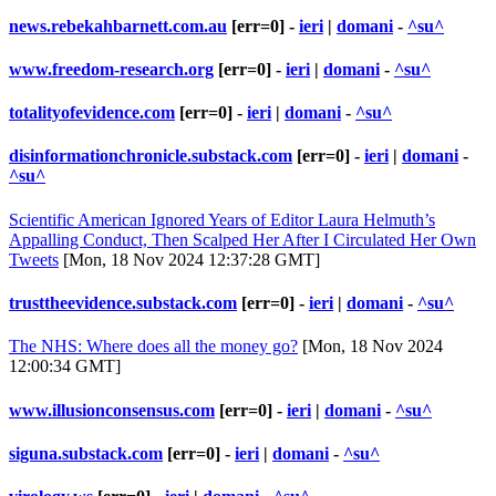
news.rebekahbarnett.com.au
[err=0] -
ieri
|
domani
-
^su^
www.freedom-research.org
[err=0] -
ieri
|
domani
-
^su^
totalityofevidence.com
[err=0] -
ieri
|
domani
-
^su^
disinformationchronicle.substack.com
[err=0] -
ieri
|
domani
-
^su^
Scientific American Ignored Years of Editor Laura Helmuth’s
Appalling Conduct, Then Scalped Her After I Circulated Her Own
Tweets
[Mon, 18 Nov 2024 12:37:28 GMT]
trusttheevidence.substack.com
[err=0] -
ieri
|
domani
-
^su^
The NHS: Where does all the money go?
[Mon, 18 Nov 2024
12:00:34 GMT]
www.illusionconsensus.com
[err=0] -
ieri
|
domani
-
^su^
siguna.substack.com
[err=0] -
ieri
|
domani
-
^su^