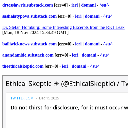
drtesslawrie.substack.com
[err=0] -
ieri
|
domani
-
^su^
sashalatypova.substack.com
[err=0] -
ieri
|
domani
-
^su^
Dr. Stefan Homburg: Some Interesting Excerpts from the RKI-Leak
[Mon, 18 Nov 2024 15:34:49 GMT]
bailiwicknews.substack.com
[err=0] -
ieri
|
domani
-
^su^
anandamide.substack.com
[err=0] -
ieri
|
domani
-
^su^
theethicalskeptic.com
[err=0] -
ieri
|
domani
-
^su^