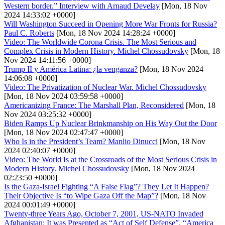
Western border.” Interview with Arnaud Develay
[Mon, 18 Nov
2024 14:33:02 +0000]
Will Washington Succeed in Opening More War Fronts for Russia?
Paul C. Roberts
[Mon, 18 Nov 2024 14:28:24 +0000]
Video: The Worldwide Corona Crisis. The Most Serious and
Complex Crisis in Modern History. Michel Chossudovsky
[Mon, 18
Nov 2024 14:11:56 +0000]
Trump II y América Latina: ¿la venganza?
[Mon, 18 Nov 2024
14:06:08 +0000]
Video: The Privatization of Nuclear War. Michel Chossudovsky
[Mon, 18 Nov 2024 03:59:58 +0000]
Americanizing France: The Marshall Plan, Reconsidered
[Mon, 18
Nov 2024 03:25:32 +0000]
Biden Ramps Up Nuclear Brinkmanship on His Way Out the Door
[Mon, 18 Nov 2024 02:47:47 +0000]
Who Is in the President’s Team? Manlio Dinucci
[Mon, 18 Nov
2024 02:40:07 +0000]
Video: The World Is at the Crossroads of the Most Serious Crisis in
Modern History. Michel Chossudovsky
[Mon, 18 Nov 2024
02:23:50 +0000]
Is the Gaza-Israel Fighting “A False Flag”? They Let It Happen?
Their Objective Is “to Wipe Gaza Off the Map”?
[Mon, 18 Nov
2024 00:01:49 +0000]
Twenty-three Years Ago, October 7, 2001, US-NATO Invaded
Afghanistan: It was Presented as “Act of Self Defense”. “America