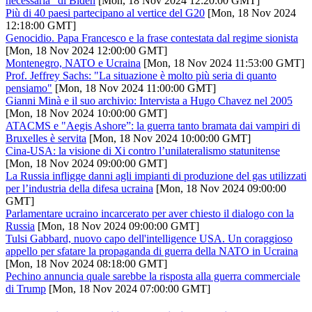
necessaria” di Biden
[Mon, 18 Nov 2024 12:20:00 GMT]
Più di 40 paesi partecipano al vertice del G20
[Mon, 18 Nov 2024
12:18:00 GMT]
Genocidio. Papa Francesco e la frase contestata dal regime sionista
[Mon, 18 Nov 2024 12:00:00 GMT]
Montenegro, NATO e Ucraina
[Mon, 18 Nov 2024 11:53:00 GMT]
Prof. Jeffrey Sachs: "La situazione è molto più seria di quanto
pensiamo"
[Mon, 18 Nov 2024 11:00:00 GMT]
Gianni Minà e il suo archivio: Intervista a Hugo Chavez nel 2005
[Mon, 18 Nov 2024 10:00:00 GMT]
ATACMS e "Aegis Ashore”: la guerra tanto bramata dai vampiri di
Bruxelles è servita
[Mon, 18 Nov 2024 10:00:00 GMT]
Cina-USA: la visione di Xi contro l’unilateralismo statunitense
[Mon, 18 Nov 2024 09:00:00 GMT]
La Russia infligge danni agli impianti di produzione del gas utilizzati
per l’industria della difesa ucraina
[Mon, 18 Nov 2024 09:00:00
GMT]
Parlamentare ucraino incarcerato per aver chiesto il dialogo con la
Russia
[Mon, 18 Nov 2024 09:00:00 GMT]
Tulsi Gabbard, nuovo capo dell'intelligence USA. Un coraggioso
appello per sfatare la propaganda di guerra della NATO in Ucraina
[Mon, 18 Nov 2024 08:18:00 GMT]
Pechino annuncia quale sarebbe la risposta alla guerra commerciale
di Trump
[Mon, 18 Nov 2024 07:00:00 GMT]