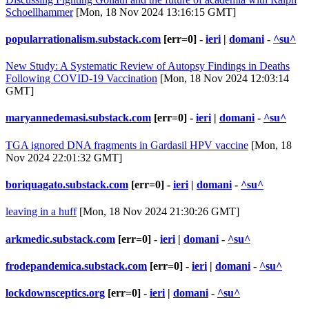
Schoellhammer
[Mon, 18 Nov 2024 13:16:15 GMT]
popularrationalism.substack.com
[err=0] -
ieri
|
domani
-
^su^
New Study: A Systematic Review of Autopsy Findings in Deaths
Following COVID-19 Vaccination
[Mon, 18 Nov 2024 12:03:14
GMT]
maryannedemasi.substack.com
[err=0] -
ieri
|
domani
-
^su^
TGA ignored DNA fragments in Gardasil HPV vaccine
[Mon, 18
Nov 2024 22:01:32 GMT]
boriquagato.substack.com
[err=0] -
ieri
|
domani
-
^su^
leaving in a huff
[Mon, 18 Nov 2024 21:30:26 GMT]
arkmedic.substack.com
[err=0] -
ieri
|
domani
-
^su^
frodepandemica.substack.com
[err=0] -
ieri
|
domani
-
^su^
lockdownsceptics.org
[err=0] -
ieri
|
domani
-
^su^