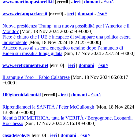
www.martinapastorelli.it
[err=0] -
ieri
|
domani
-
^su^
www.vietatoparlare.it
[err=0] -
ieri
|
domani
-
^su^
Nuova presidenza Trump: una nuova possibilità per l’America e il
Mondo?
[Mon, 18 Nov 2024 20:05:59 +0000]
Fico: è chiaro che l’UE è incapace di sviluppare una politica estera
indipendente
[Mon, 18 Nov 2024 18:21:25 +0000]
Attacco russo al sistema energetico ucraino dopo l’annuncio di
Biden sui missili a lunga gittata
[Sun, 17 Nov 2024 22:37:24 +0000]
www.ereticamente.net
[err=0] -
ieri
|
domani
-
^su^
Il sangue e l’oro – Fabio Calabrese
[Mon, 18 Nov 2024 06:00:17
+0000]
100giornidaleoni.it
[err=0] -
ieri
|
domani
-
^su^
Riprendiamoci la SANITÀ / Peter McCullough
[Mon, 18 Nov 2024
13:39:50 +0000]
Identità BIOMETRICA, tutta la VERITÀ / Borgognone, Leonardi,
Rocchesso
[Sun, 17 Nov 2024 22:16:18 +0000]
casadelsole.tv
[err=0] -
ieri
|
domani
-
^su^