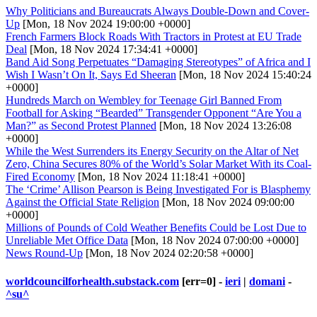
Why Politicians and Bureaucrats Always Double-Down and Cover-
Up
[Mon, 18 Nov 2024 19:00:00 +0000]
French Farmers Block Roads With Tractors in Protest at EU Trade
Deal
[Mon, 18 Nov 2024 17:34:41 +0000]
Band Aid Song Perpetuates “Damaging Stereotypes” of Africa and I
Wish I Wasn’t On It, Says Ed Sheeran
[Mon, 18 Nov 2024 15:40:24
+0000]
Hundreds March on Wembley for Teenage Girl Banned From
Football for Asking “Bearded” Transgender Opponent “Are You a
Man?” as Second Protest Planned
[Mon, 18 Nov 2024 13:26:08
+0000]
While the West Surrenders its Energy Security on the Altar of Net
Zero, China Secures 80% of the World’s Solar Market With its Coal-
Fired Economy
[Mon, 18 Nov 2024 11:18:41 +0000]
The ‘Crime’ Allison Pearson is Being Investigated For is Blasphemy
Against the Official State Religion
[Mon, 18 Nov 2024 09:00:00
+0000]
Millions of Pounds of Cold Weather Benefits Could be Lost Due to
Unreliable Met Office Data
[Mon, 18 Nov 2024 07:00:00 +0000]
News Round-Up
[Mon, 18 Nov 2024 02:20:58 +0000]
worldcouncilforhealth.substack.com
[err=0] -
ieri
|
domani
-
^su^