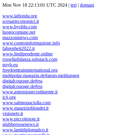
Mon Nov 18 22:13:01 UTC 2024 |
ieri
|
domani
www.lafionda.org
scenarieconomici.it
www.byoblu.com
luogocomune.net
mazzoninews.com
www.controinformazione.info
fahrenheit2022.it
www.lindipendente.online
rossellafidanza.substack.com
noyb.eu
freedomtraininternational.org
multipolar-magazin.de#atom-meldungen
digitalcourage.de#rss
digitalcourage.de#rss
www.astensionecostituente.it
icij.org
www.sabinopaciolla.com
www.maurizioblondet.it
visionetv.it
www.piccolenote.it
giubberossenews.it
www.lantidiplomatico.it