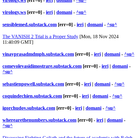
virology.ws
[err=0] -
ieri
|
domani
-
^su^
virology.ws
[err=0] -
ieri
|
domani
-
^su^
sensiblemed.substack.com
[err=0] -
ieri
|
domani
-
^su^
The VANISH 2 Trial is a Proper Study
[Mon, 18 Nov 2024
11:40:09 GMT]
vinayprasadmdmph.substack.com
[err=0] -
ieri
|
domani
-
^su^
comevolevasidimostrare.substack.com
[err=0] -
ieri
|
domani
-
^su^
sebastienpowell.substack.com
[err=0] -
ieri
|
domani
-
^su^
coquindechien.substack.com
[err=0] -
ieri
|
domani
-
^su^
igorchudov.substack.com
[err=0] -
ieri
|
domani
-
^su^
wherearethenumbers.substack.com
[err=0] -
ieri
|
domani
-
^su^
Discussing Fighting Goliath and the future of academia with Ralph