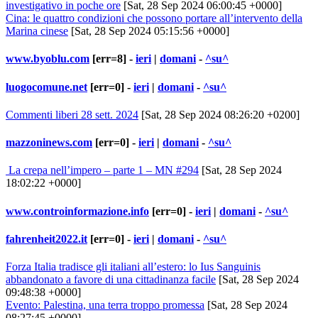
investigativo in poche ore
[Sat, 28 Sep 2024 06:00:45 +0000]
Cina: le quattro condizioni che possono portare all’intervento della
Marina cinese
[Sat, 28 Sep 2024 05:15:56 +0000]
www.byoblu.com
[err=8] -
ieri
|
domani
-
^su^
luogocomune.net
[err=0] -
ieri
|
domani
-
^su^
Commenti liberi 28 sett. 2024
[Sat, 28 Sep 2024 08:26:20 +0200]
mazzoninews.com
[err=0] -
ieri
|
domani
-
^su^
La crepa nell’impero – parte 1 – MN #294
[Sat, 28 Sep 2024
18:02:22 +0000]
www.controinformazione.info
[err=0] -
ieri
|
domani
-
^su^
fahrenheit2022.it
[err=0] -
ieri
|
domani
-
^su^
Forza Italia tradisce gli italiani all’estero: lo Ius Sanguinis
abbandonato a favore di una cittadinanza facile
[Sat, 28 Sep 2024
09:48:38 +0000]
Evento: Palestina, una terra troppo promessa
[Sat, 28 Sep 2024
08:27:45 +0000]