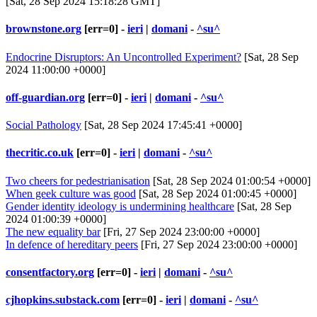
[Sat, 28 Sep 2024 15:18:28 GMT]
brownstone.org
[err=0] -
ieri
|
domani
-
^su^
Endocrine Disruptors: An Uncontrolled Experiment?
[Sat, 28 Sep
2024 11:00:00 +0000]
off-guardian.org
[err=0] -
ieri
|
domani
-
^su^
Social Pathology
[Sat, 28 Sep 2024 17:45:41 +0000]
thecritic.co.uk
[err=0] -
ieri
|
domani
-
^su^
Two cheers for pedestrianisation
[Sat, 28 Sep 2024 01:00:54 +0000]
When geek culture was good
[Sat, 28 Sep 2024 01:00:45 +0000]
Gender identity ideology is undermining healthcare
[Sat, 28 Sep
2024 01:00:39 +0000]
The new equality bar
[Fri, 27 Sep 2024 23:00:00 +0000]
In defence of hereditary peers
[Fri, 27 Sep 2024 23:00:00 +0000]
consentfactory.org
[err=0] -
ieri
|
domani
-
^su^
cjhopkins.substack.com
[err=0] -
ieri
|
domani
-
^su^