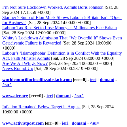
I’m Not Sure Lockdown Worked, Admits Boris Johnson
[Sat, 28
Sep 2024 17:15:59 +0000]
Starmer’s Snub of Elon Musk Shows Labour’s Britain Isn’t “Open
for Business”
[Sat, 28 Sep 2024 14:00:00 +0000]
Labour Tax Rise Set to Lose Money as Millionaires Flee Britain
[Sat, 28 Sep 2024 12:00:00 +0000]
Whitty’s Lockdown Admission That “We Overdid It” Shows Even
Cataclysmic Failure is Rewarded
[Sat, 28 Sep 2024 10:00:00
+0000]
Labour’s ‘Islamophobia’ Definition is in Conflict With the Equality
Act, Faith Minister Admits
[Sat, 28 Sep 2024 08:00:00 +0000]
Are We All Whigs Now?
[Sat, 28 Sep 2024 06:00:00 +0000]
News Round-Up
[Sat, 28 Sep 2024 00:53:19 +0000]
worldcouncilforhealth.substack.com
[err=0] -
ieri
|
domani
-
^su^
www.aier.org
[err=0] -
ieri
|
domani
-
^su^
Inflation Remained Below Target in August
[Sat, 28 Sep 2024
10:00:00 +0000]
www.activistpost.com
[err=0] -
ieri
|
domani
-
^su^