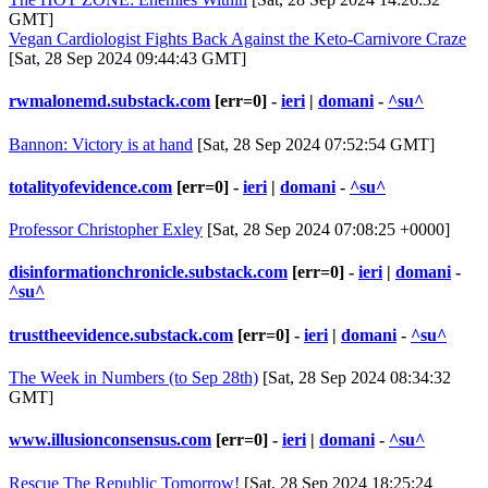
GMT]
Vegan Cardiologist Fights Back Against the Keto-Carnivore Craze
[Sat, 28 Sep 2024 09:44:43 GMT]
rwmalonemd.substack.com
[err=0] -
ieri
|
domani
-
^su^
Bannon: Victory is at hand
[Sat, 28 Sep 2024 07:52:54 GMT]
totalityofevidence.com
[err=0] -
ieri
|
domani
-
^su^
Professor Christopher Exley
[Sat, 28 Sep 2024 07:08:25 +0000]
disinformationchronicle.substack.com
[err=0] -
ieri
|
domani
-
^su^
trusttheevidence.substack.com
[err=0] -
ieri
|
domani
-
^su^
The Week in Numbers (to Sep 28th)
[Sat, 28 Sep 2024 08:34:32
GMT]
www.illusionconsensus.com
[err=0] -
ieri
|
domani
-
^su^
Rescue The Republic Tomorrow!
[Sat, 28 Sep 2024 18:25:24