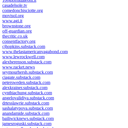
100giornidaleoni.it
casadelsole.tv
comedonchisciotte.org
movisol.org
www.agi.it
brownstone.org
off-guardian.org
thecritic.co.uk
consentfactory.org
cjhopkins.substack.com
www.thelastamericanvagabond.com
www.lewrockwell.com
alexberenson.substack.com
www.racket.news
seymourhersh.substack.com
ciagate.substack.com
petersweden.substack.com
alexkrainer.substack.com
cynthiachung.substack.com
angelovalidiya.substack.com
drtesslawrie.substack.com
sashalatypova.substack.com
anandamide.substack.com
bailiwicknews.substack.com
jamesroguski.substack.com