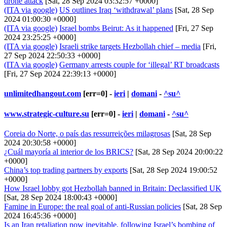
drone attack
[Sat, 28 Sep 2024 03:32:57 +0000]
(ITA via google)
US outlines Iraq ‘withdrawal’ plans
[Sat, 28 Sep
2024 01:00:30 +0000]
(ITA via google)
Israel bombs Beirut: As it happened
[Fri, 27 Sep
2024 23:25:25 +0000]
(ITA via google)
Israeli strike targets Hezbollah chief – media
[Fri,
27 Sep 2024 22:50:33 +0000]
(ITA via google)
Germany arrests couple for ‘illegal’ RT broadcasts
[Fri, 27 Sep 2024 22:39:13 +0000]
unlimitedhangout.com
[err=0] -
ieri
|
domani
-
^su^
www.strategic-culture.su
[err=0] -
ieri
|
domani
-
^su^
Coreia do Norte, o país das ressurreições milagrosas
[Sat, 28 Sep
2024 20:30:58 +0000]
¿Cuál mayoría al interior de los BRICS?
[Sat, 28 Sep 2024 20:00:22
+0000]
China’s top trading partners by exports
[Sat, 28 Sep 2024 19:00:52
+0000]
How Israel lobby got Hezbollah banned in Britain: Declassified UK
[Sat, 28 Sep 2024 18:00:43 +0000]
Famine in Europe: the real goal of anti-Russian policies
[Sat, 28 Sep
2024 16:45:36 +0000]
Is an Iran retaliation now inevitable, following Israel’s bombing of