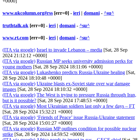
+0000]
www.ukcolumn.org#rss
[err=0] -
ieri
|
domani
-
^su^
truthtalk.uk
[err=0] -
ieri
|
domani
-
^su^
www.rt.com
[err=0] -
ieri
|
domani
-
^su^
(ITA via google)
Israel to invade Lebanon – media
[Sat, 28 Sep
2024 21:12:12 +0000]
(ITA via google)
Russian MP seeks university admission perks for
young mothers
[Sat, 28 Sep 2024 18:11:06 +0000]
(ITA via google)
Lukashenko predicts Russia-Ukraine healing
[Sat,
28 Sep 2024 18:10:48 +0000]
(ITA via google)
Ukraine blasts ex-Soviet state over war damage
images
[Sat, 28 Sep 2024 18:10:32 +0000]
(ITA via google)
The West is trying to pressure Russia through Iran,
but is it possible?
[Sat, 28 Sep 2024 17:48:53 +0000]
(ITA via google)
Most Ukrainian soldiers last only a few days – FT
[Sat, 28 Sep 2024 15:32:21 +0000]
(ITA via google)
‘Friends of Peace’ issue Russia-Ukraine statement
[Sat, 28 Sep 2024 15:01:27 +0000]
(ITA via google)
Russian MP outlines condition for possible nuclear
strike
[Sat, 28 Sep 2024 14:59:52 +0000]
(ITA via google)
Africa needs to invest in gas – GECF chief
[Sat, 28