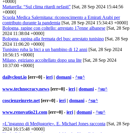
+0000]
Mattarella: “Sul clima ritardi nefasti”
[Sat, 28 Sep 2024 15:44:56
+0000]
Scuola Medica Salernitana: riconoscimento a Emirati Arabi per
contributo durante la pandemia
[Sat, 28 Sep 2024 15:34:43 +0000]
Bologna, rapine con coltello: arrestato 17enne albanese
[Sat, 28 Sep
2024 11:38:04 +0000]
Bologna, rapina alla fermata del bus: arrestato tunisino
[Sat, 28 Sep
2024 11:06:20 +0000]
Tunisino ruba la bici a un bambino di 12 anni
[Sat, 28 Sep 2024
10:56:15 +0000]
Milano, egiziano accoltellato dopo una lite
[Sat, 28 Sep 2024
10:37:00 +0000]
dailyclout.io
[err=0] -
ieri
|
domani
-
^su^
www.technocracy.news
[err=0] -
ieri
|
domani
-
^su^
coscienzeinrete.net
[err=0] -
ieri
|
domani
-
^su^
www.renovatio21.com
[err=0] -
ieri
|
domani
-
^su^
«L’inganno di Medjugorje». E. Michael Jones racconta
[Sat, 28 Sep
2024 16:15:48 +0000]