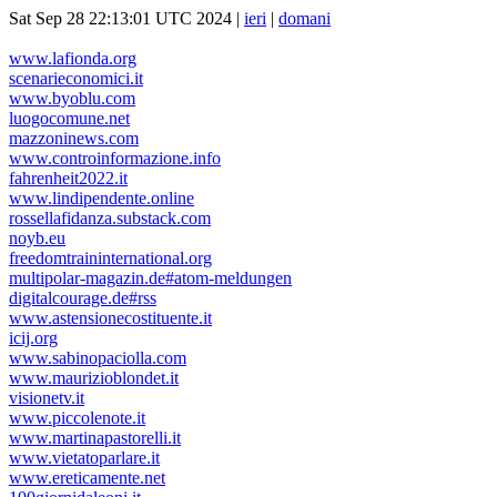
Sat Sep 28 22:13:01 UTC 2024 |
ieri
|
domani
www.lafionda.org
scenarieconomici.it
www.byoblu.com
luogocomune.net
mazzoninews.com
www.controinformazione.info
fahrenheit2022.it
www.lindipendente.online
rossellafidanza.substack.com
noyb.eu
freedomtraininternational.org
multipolar-magazin.de#atom-meldungen
digitalcourage.de#rss
www.astensionecostituente.it
icij.org
www.sabinopaciolla.com
www.maurizioblondet.it
visionetv.it
www.piccolenote.it
www.martinapastorelli.it
www.vietatoparlare.it
www.ereticamente.net