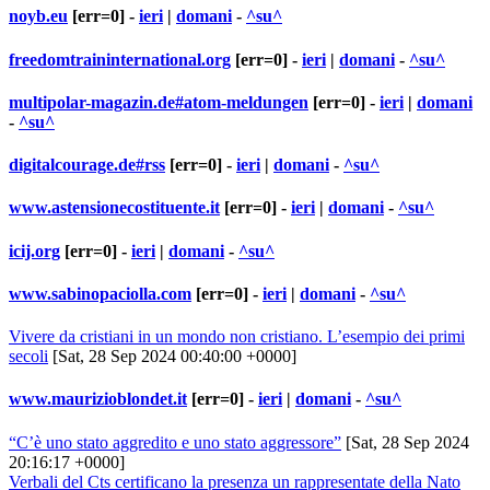
noyb.eu
[err=0] -
ieri
|
domani
-
^su^
freedomtraininternational.org
[err=0] -
ieri
|
domani
-
^su^
multipolar-magazin.de#atom-meldungen
[err=0] -
ieri
|
domani
-
^su^
digitalcourage.de#rss
[err=0] -
ieri
|
domani
-
^su^
www.astensionecostituente.it
[err=0] -
ieri
|
domani
-
^su^
icij.org
[err=0] -
ieri
|
domani
-
^su^
www.sabinopaciolla.com
[err=0] -
ieri
|
domani
-
^su^
Vivere da cristiani in un mondo non cristiano. L’esempio dei primi
secoli
[Sat, 28 Sep 2024 00:40:00 +0000]
www.maurizioblondet.it
[err=0] -
ieri
|
domani
-
^su^
“C’è uno stato aggredito e uno stato aggressore”
[Sat, 28 Sep 2024
20:16:17 +0000]
Verbali del Cts certificano la presenza un rappresentate della Nato