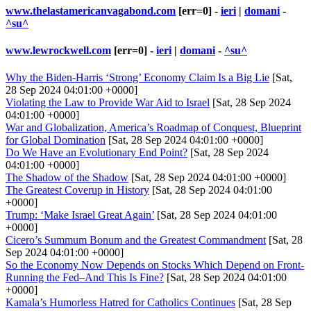
www.thelastamericanvagabond.com
[err=0] -
ieri
|
domani
-
^su^
www.lewrockwell.com
[err=0] -
ieri
|
domani
-
^su^
Why the Biden-Harris ‘Strong’ Economy Claim Is a Big Lie
[Sat,
28 Sep 2024 04:01:00 +0000]
Violating the Law to Provide War Aid to Israel
[Sat, 28 Sep 2024
04:01:00 +0000]
War and Globalization, America’s Roadmap of Conquest, Blueprint
for Global Domination
[Sat, 28 Sep 2024 04:01:00 +0000]
Do We Have an Evolutionary End Point?
[Sat, 28 Sep 2024
04:01:00 +0000]
The Shadow of the Shadow
[Sat, 28 Sep 2024 04:01:00 +0000]
The Greatest Coverup in History
[Sat, 28 Sep 2024 04:01:00
+0000]
Trump: ‘Make Israel Great Again’
[Sat, 28 Sep 2024 04:01:00
+0000]
Cicero’s Summum Bonum and the Greatest Commandment
[Sat, 28
Sep 2024 04:01:00 +0000]
So the Economy Now Depends on Stocks Which Depend on Front-
Running the Fed–And This Is Fine?
[Sat, 28 Sep 2024 04:01:00
+0000]
Kamala’s Humorless Hatred for Catholics Continues
[Sat, 28 Sep