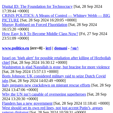
Digital ID: The Foundation for Technocracy
[Sat, 28 Sep 2024
17:39:44 +0000]
CRISIS POLITICS: A Means of Control — Whitney Webb — BIG
PICTURE
[Sat, 28 Sep 2024 16:20:05 +0000]
Murray Rothbard on Forced Fluoridation
[Sat, 28 Sep 2024
16:15:20 +0000]
How Easy Is It To Become Middle Class Now?
[Fri, 27 Sep 2024
23:51:09 +0000]
www.politico.eu
[err=0] -
ieri
|
domani
-
^su^
Israel on ‘high alert’ for possible retaliation after killing of Hezbollah
chief
[Sat, 28 Sep 2024 16:30:12 +0000]
Washington is glad Nasrallah is gone, but bracing for more violence
[Sat, 28 Sep 2024 15:57:13 +0000]
Boris Johnson: UK considered military raid to seize Dutch Covid
jabs
[Sat, 28 Sep 2024 14:02:49 +0000]
Italy prepares new crackdown on migrant rescue efforts
[Sat, 28 Sep
2024 13:47:06 +0000]
Why the UN isn’t capable of overseeing superheroes
[Sat, 28 Sep
2024 13:20:30 +0000]
Flanders has a new government
[Sat, 28 Sep 2024 11:18:41 +0000]
West should set its own red lines, not just accept Putin’s, argues
veteran diplomat
[Sat, 28 Sep 2024 10:59:31 +0000]