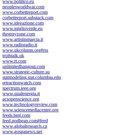
www.politico.eu
peoplesworldwar.com
www.corbettreport.com
corbettreport.substack.com
www.ideeazione.com
www.miglioverde.eu
thegrayzone.com
www.artistinmarcia.it
www.radioradio.it
www.ukcolumn.org#rss
truthtalk.uk
www.rt.com
unlimitedhangout.com
www.strategic-culture.su
statmodeling.stat.columbia.edu
retractionwatch.com
spectrum.ieee.org
www.qualenergia.it
acsopenscience.org
www.technologyreview.com
www.sciencemediacentre.org
feeds.bmj.com
feed.podbean.com#feed
www.globalresearch.ca
www.gospanews.net