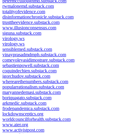
petermcculloughmd.substack.com
rwmalonemd.substack.com
totalityofevidence.com
disinformationchronicle.substack.com
trusttheevidence.substack.com
www.illusionconsensus.com
siguna.substack.com
virology.ws
virology.ws
sensiblemed.substack.com
vinayprasadmdmph.substack.com
comevolevasidimostrare.substack.com
sebastienpowell.substack.com
coquindechien.substack.com
igorchudov.substack.com
wherearethenumbers.substack.com
popularrationalism.substack.com
maryannedemasi.substack.com
boriquagato.substack.com
arkmedic.substack.com
frodepandemica.substack.com
lockdownsceptics.org
worldcouncilforhealth.substack.com
www.aier.org
www.activistpost.com