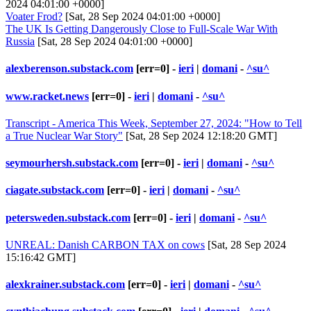
2024 04:01:00 +0000]
Voater Frod?
[Sat, 28 Sep 2024 04:01:00 +0000]
The UK Is Getting Dangerously Close to Full-Scale War With
Russia
[Sat, 28 Sep 2024 04:01:00 +0000]
alexberenson.substack.com
[err=0] -
ieri
|
domani
-
^su^
www.racket.news
[err=0] -
ieri
|
domani
-
^su^
Transcript - America This Week, September 27, 2024: "How to Tell
a True Nuclear War Story"
[Sat, 28 Sep 2024 12:18:20 GMT]
seymourhersh.substack.com
[err=0] -
ieri
|
domani
-
^su^
ciagate.substack.com
[err=0] -
ieri
|
domani
-
^su^
petersweden.substack.com
[err=0] -
ieri
|
domani
-
^su^
UNREAL: Danish CARBON TAX on cows
[Sat, 28 Sep 2024
15:16:42 GMT]
alexkrainer.substack.com
[err=0] -
ieri
|
domani
-
^su^