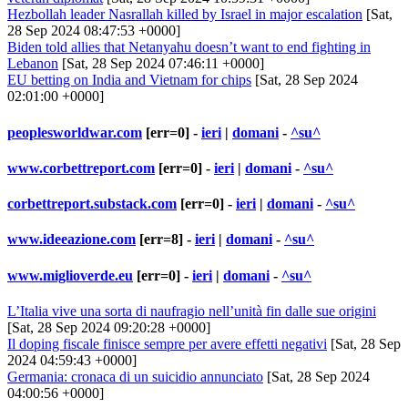
Hezbollah leader Nasrallah killed by Israel in major escalation
[Sat,
28 Sep 2024 08:47:53 +0000]
Biden told allies that Netanyahu doesn’t want to end fighting in
Lebanon
[Sat, 28 Sep 2024 07:46:11 +0000]
EU betting on India and Vietnam for chips
[Sat, 28 Sep 2024
02:01:00 +0000]
peoplesworldwar.com
[err=0] -
ieri
|
domani
-
^su^
www.corbettreport.com
[err=0] -
ieri
|
domani
-
^su^
corbettreport.substack.com
[err=0] -
ieri
|
domani
-
^su^
www.ideeazione.com
[err=8] -
ieri
|
domani
-
^su^
www.miglioverde.eu
[err=0] -
ieri
|
domani
-
^su^
L’Italia vive una sorta di naufragio nell’unità fin dalle sue origini
[Sat, 28 Sep 2024 09:20:28 +0000]
Il doping fiscale finisce sempre per avere effetti negativi
[Sat, 28 Sep
2024 04:59:43 +0000]
Germania: cronaca di un suicidio annunciato
[Sat, 28 Sep 2024
04:00:56 +0000]