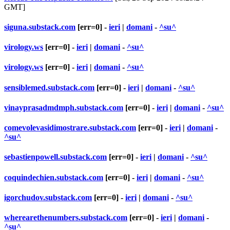
GMT]
siguna.substack.com
[err=0] -
ieri
|
domani
-
^su^
virology.ws
[err=0] -
ieri
|
domani
-
^su^
virology.ws
[err=0] -
ieri
|
domani
-
^su^
sensiblemed.substack.com
[err=0] -
ieri
|
domani
-
^su^
vinayprasadmdmph.substack.com
[err=0] -
ieri
|
domani
-
^su^
comevolevasidimostrare.substack.com
[err=0] -
ieri
|
domani
-
^su^
sebastienpowell.substack.com
[err=0] -
ieri
|
domani
-
^su^
coquindechien.substack.com
[err=0] -
ieri
|
domani
-
^su^
igorchudov.substack.com
[err=0] -
ieri
|
domani
-
^su^
wherearethenumbers.substack.com
[err=0] -
ieri
|
domani
-
^su^