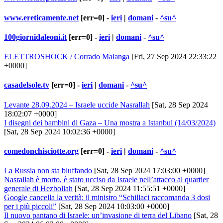
www.ereticamente.net
[err=0] -
ieri
|
domani
-
^su^
100giornidaleoni.it
[err=0] -
ieri
|
domani
-
^su^
ELETTROSHOCK / Corrado Malanga
[Fri, 27 Sep 2024 22:33:22
+0000]
casadelsole.tv
[err=0] -
ieri
|
domani
-
^su^
Levante 28.09.2024 – Israele uccide Nasrallah
[Sat, 28 Sep 2024
18:02:07 +0000]
I disegni dei bambini di Gaza – Una mostra a Istanbul (14/03/2024)
[Sat, 28 Sep 2024 10:02:36 +0000]
comedonchisciotte.org
[err=0] -
ieri
|
domani
-
^su^
La Russia non sta bluffando
[Sat, 28 Sep 2024 17:03:00 +0000]
Nasrallah è morto, è stato ucciso da Israele nell’attacco al quartier
generale di Hezbollah
[Sat, 28 Sep 2024 11:55:51 +0000]
Google cancella la verità: il ministro “Schillaci raccomanda 3 dosi
per i più piccoli”
[Sat, 28 Sep 2024 10:03:00 +0000]
Il nuovo pantano di Israele: un’invasione di terra del Libano
[Sat, 28