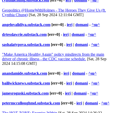
cynthiachung.substack.com
[err=0] -
ieri
|
domani
-
^su^
Geopolitics @HomeWithHolmes - The Heroes They Give Us (ft.
Cynthia Chung)
[Sat, 28 Sep 2024 12:11:04 GMT]
angelovalidiya.substack.com
[err=0] -
ieri
|
domani
-
^su^
drtesslawrie.substack.com
[err=0] -
ieri
|
domani
-
^su^
sashalatypova.substack.com
[err=0] -
ieri
|
domani
-
^su^
"Make America Healthy Again" policy misdirects from the main
driver of chronic illness - the CDC vaccine schedule.
[Sat, 28 Sep
2024 14:15:08 GMT]
anandamide.substack.com
[err=0] -
ieri
|
domani
-
^su^
bailiwicknews.substack.com
[err=0] -
ieri
|
domani
-
^su^
jamesroguski.substack.com
[err=0] -
ieri
|
domani
-
^su^
petermcculloughmd.substack.com
[err=0] -
ieri
|
domani
-
^su^
The HOT ZONE: Enemies Within
[Sat, 28 Sep 2024 14:26:32