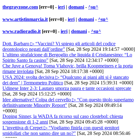
thegrayzone.com
[err=0] -
ieri
|
domani
-
^su^
www.artistinmarcia.it
[err=0] -
ieri
|
domani
-
^su^
www.radioradio.it
[err=0] -
ieri
|
domani
-
^su^
Dott. Barbaro ▷ “Vaccini? Vi spiego gli articoli del codice
deontologico negati dall’ordine”
[Sat, 28 Sep 2024 19:14:57 +0000]
L’ultimo strafalcione di Bergoglio che liquida il Cristianesimo: “Lo
Spirito Santo fa casino”
[Sat, 28 Sep 2024 12:34:17 +0000]
Che Juve a Genova! Torna Vlahovic, brilla Koopmeiners e la porta
rimane inviolata
[Sat, 28 Sep 2024 18:17:38 +0000]
USA 2024: svolta decisiva ▷ “Qualcuno ai piani alti si è stancato
dei dem” | Termometro Politico
[Sat, 28 Sep 2024 15:39:31 +0000]
Udinese Inter 2-3: Lautaro smorza paura e tante occasioni sprecate
[Sat, 28 Sep 2024 15:12:25 +0000]
Idee alternative? Colpa del cervello ▷ “Con questo titolo superiamo
definitivamente Minority Report”
[Sat, 28 Sep 2024 09:49:14
+0000]
Doping Sinner, la WADA fa ricorso sul caso clostebol: chiesta
sospensione di 1-2 anni
[Sat, 28 Sep 2024 09:45:28 +0000]
L’invettiva di Crepet ▷ “Vogliamo finirla con questi genitori
smidollati che non sanno dire un no?”
[Sat, 28 Sep 2024 08:56:46