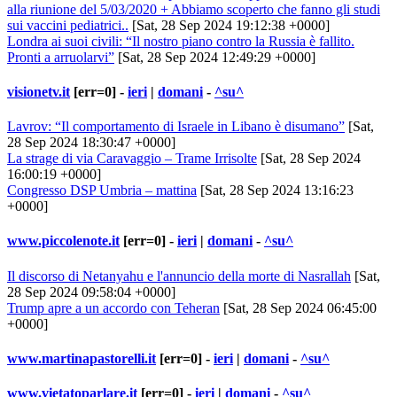
alla riunione del 5/03/2020 + Abbiamo scoperto che fanno gli studi
sui vaccini pediatrici..
[Sat, 28 Sep 2024 19:12:38 +0000]
Londra ai suoi civili: “Il nostro piano contro la Russia è fallito.
Pronti a arruolarvi”
[Sat, 28 Sep 2024 12:49:29 +0000]
visionetv.it
[err=0] -
ieri
|
domani
-
^su^
Lavrov: “Il comportamento di Israele in Libano è disumano”
[Sat,
28 Sep 2024 18:30:47 +0000]
La strage di via Caravaggio – Trame Irrisolte
[Sat, 28 Sep 2024
16:00:19 +0000]
Congresso DSP Umbria – mattina
[Sat, 28 Sep 2024 13:16:23
+0000]
www.piccolenote.it
[err=0] -
ieri
|
domani
-
^su^
Il discorso di Netanyahu e l'annuncio della morte di Nasrallah
[Sat,
28 Sep 2024 09:58:04 +0000]
Trump apre a un accordo con Teheran
[Sat, 28 Sep 2024 06:45:00
+0000]
www.martinapastorelli.it
[err=0] -
ieri
|
domani
-
^su^
www.vietatoparlare.it
[err=0] -
ieri
|
domani
-
^su^