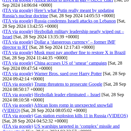
Sep 2024 14:06:04 +0000]
(ITA via google)
Here’s what Putin really meant by updating
Russia’s nuclear doctrine
[Sat, 28 Sep 2024 14:05:53 +0000]
(ITA via google)
Russia condemns Israeli attacks on Lebanon
[Sat,
28 Sep 2024 13:42:55 +0000]
(ITA via google)
Hezbollah military leadership nearly wiped out –
Israel
[Sat, 28 Sep 2024 13:35:39 +0000]
(ITA via google)
Dollar a ‘dangerous currency’ – former IMF
director to RT
[Sat, 28 Sep 2024 12:17:43 +0000]
(ITA via google)
Musk must pay another fine to restore X in Brazil
[Sat, 28 Sep 2024 11:44:35 +0000]
(ITA via google)
China accuses US of ‘smear’ campaign
[Sat, 28
Sep 2024 09:47:54 +0000]
(ITA via google)
Warner Bros. sued over Harry Potter
[Sat, 28 Sep
2024 09:42:14 +0000]
(ITA via google)
Trump threatens to prosecute Google
[Sat, 28 Sep
2024 08:50:17 +0000]
(ITA via google)
Hezbollah leader eliminated – Israel
[Sat, 28 Sep
2024 08:10:58 +0000]
(ITA via google)
African lions romp in unexpected snowfall
(VIDEO)
[Sat, 28 Sep 2024 08:05:02 +0000]
(ITA via google)
Gas station explosion kills 11 in Russia (VIDEOS)
[Sat, 28 Sep 2024 04:52:32 +0000]
(ITA via google)
US warships targeted in ‘complex’ missile and