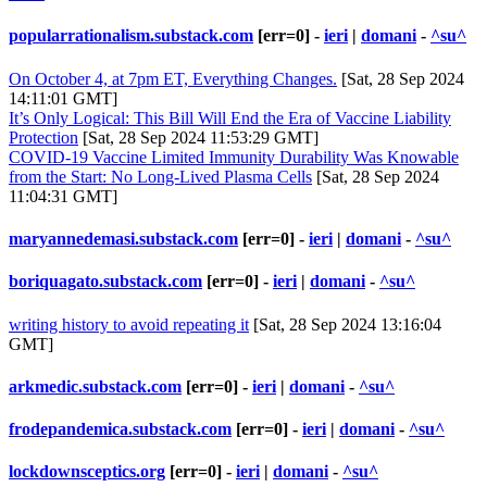
popularrationalism.substack.com
[err=0] -
ieri
|
domani
-
^su^
On October 4, at 7pm ET, Everything Changes.
[Sat, 28 Sep 2024
14:11:01 GMT]
It’s Only Logical: This Bill Will End the Era of Vaccine Liability
Protection
[Sat, 28 Sep 2024 11:53:29 GMT]
COVID-19 Vaccine Limited Immunity Durability Was Knowable
from the Start: No Long-Lived Plasma Cells
[Sat, 28 Sep 2024
11:04:31 GMT]
maryannedemasi.substack.com
[err=0] -
ieri
|
domani
-
^su^
boriquagato.substack.com
[err=0] -
ieri
|
domani
-
^su^
writing history to avoid repeating it
[Sat, 28 Sep 2024 13:16:04
GMT]
arkmedic.substack.com
[err=0] -
ieri
|
domani
-
^su^
frodepandemica.substack.com
[err=0] -
ieri
|
domani
-
^su^
lockdownsceptics.org
[err=0] -
ieri
|
domani
-
^su^