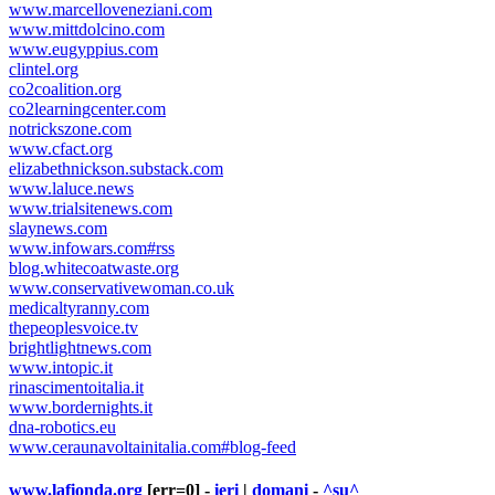
www.marcelloveneziani.com
www.mittdolcino.com
www.eugyppius.com
clintel.org
co2coalition.org
co2learningcenter.com
notrickszone.com
www.cfact.org
elizabethnickson.substack.com
www.laluce.news
www.trialsitenews.com
slaynews.com
www.infowars.com#rss
blog.whitecoatwaste.org
www.conservativewoman.co.uk
medicaltyranny.com
thepeoplesvoice.tv
brightlightnews.com
www.intopic.it
rinascimentoitalia.it
www.bordernights.it
dna-robotics.eu
www.ceraunavoltainitalia.com#blog-feed
www.lafionda.org
[err=0] -
ieri
|
domani
-
^su^