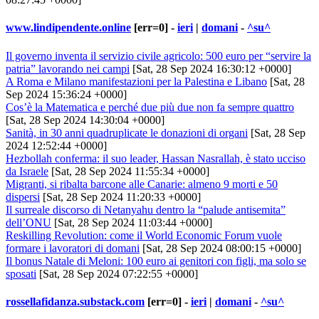
www.lindipendente.online
[err=0] -
ieri
|
domani
-
^su^
Il governo inventa il servizio civile agricolo: 500 euro per “servire la
patria” lavorando nei campi
[Sat, 28 Sep 2024 16:30:12 +0000]
A Roma e Milano manifestazioni per la Palestina e Libano
[Sat, 28
Sep 2024 15:36:24 +0000]
Cos’è la Matematica e perché due più due non fa sempre quattro
[Sat, 28 Sep 2024 14:30:04 +0000]
Sanità, in 30 anni quadruplicate le donazioni di organi
[Sat, 28 Sep
2024 12:52:44 +0000]
Hezbollah conferma: il suo leader, Hassan Nasrallah, è stato ucciso
da Israele
[Sat, 28 Sep 2024 11:55:34 +0000]
Migranti, si ribalta barcone alle Canarie: almeno 9 morti e 50
dispersi
[Sat, 28 Sep 2024 11:20:33 +0000]
Il surreale discorso di Netanyahu dentro la “palude antisemita”
dell’ONU
[Sat, 28 Sep 2024 11:03:44 +0000]
Reskilling Revolution: come il World Economic Forum vuole
formare i lavoratori di domani
[Sat, 28 Sep 2024 08:00:15 +0000]
Il bonus Natale di Meloni: 100 euro ai genitori con figli, ma solo se
sposati
[Sat, 28 Sep 2024 07:22:55 +0000]
rossellafidanza.substack.com
[err=0] -
ieri
|
domani
-
^su^