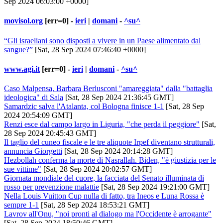
Sep 2024 06:03:00 +0000]
movisol.org
[err=0] -
ieri
|
domani
-
^su^
“Gli israeliani sono disposti a vivere in un Paese alimentato dal
sangue?”
[Sat, 28 Sep 2024 07:46:40 +0000]
www.agi.it
[err=0] -
ieri
|
domani
-
^su^
Caso Malpensa, Barbara Berlusconi "amareggiata" dalla "battaglia
ideologica" di Sala
[Sat, 28 Sep 2024 21:36:45 GMT]
Samardzic salva l'Atalanta, col Bologna finisce 1-1
[Sat, 28 Sep
2024 20:54:09 GMT]
Renzi esce dal campo largo in Liguria, "che perda il peggiore"
[Sat,
28 Sep 2024 20:45:43 GMT]
Il taglio del cuneo fiscale e le tre aliquote Irpef diventano strutturali,
annuncia Giorgetti
[Sat, 28 Sep 2024 20:14:28 GMT]
Hezbollah conferma la morte di Nasrallah. Biden, "è giustizia per le
sue vittime"
[Sat, 28 Sep 2024 20:02:57 GMT]
Giornata mondiale del cuore, la facciata del Senato illuminata di
rosso per prevenzione malattie
[Sat, 28 Sep 2024 19:21:00 GMT]
Nella Louis Vuitton Cup nulla di fatto, tra Ineos e Luna Rossa è
sempre 1-1
[Sat, 28 Sep 2024 18:53:21 GMT]
Lavrov all'Onu, "noi pronti al dialogo ma l'Occidente è arrogante"
[Sat, 28 Sep 2024 18:50:46 GMT]