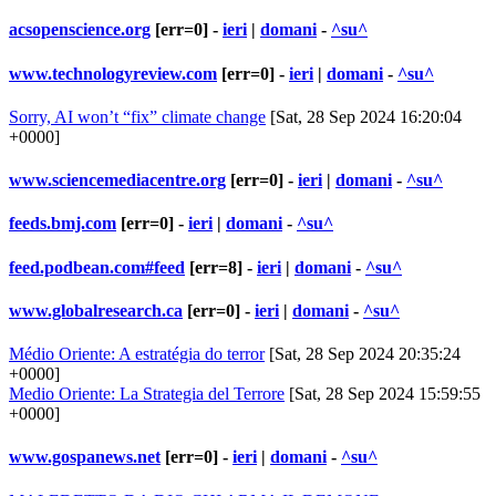
acsopenscience.org
[err=0] -
ieri
|
domani
-
^su^
www.technologyreview.com
[err=0] -
ieri
|
domani
-
^su^
Sorry, AI won’t “fix” climate change
[Sat, 28 Sep 2024 16:20:04
+0000]
www.sciencemediacentre.org
[err=0] -
ieri
|
domani
-
^su^
feeds.bmj.com
[err=0] -
ieri
|
domani
-
^su^
feed.podbean.com#feed
[err=8] -
ieri
|
domani
-
^su^
www.globalresearch.ca
[err=0] -
ieri
|
domani
-
^su^
Médio Oriente: A estratégia do terror
[Sat, 28 Sep 2024 20:35:24
+0000]
Medio Oriente: La Strategia del Terrore
[Sat, 28 Sep 2024 15:59:55
+0000]
www.gospanews.net
[err=0] -
ieri
|
domani
-
^su^