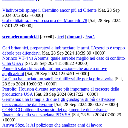
Vladivostok spinge il Cremlino ancor più ad Oriente
[Sat, 28 Sep
2024 07:28:42 +0000]
Gol e dittatura: il volto oscuro dei Mondiali ’78
[Sat, 28 Sep 2024
07:01:22 +0000]
scenarieconomici.it
[err=0] -
ieri
|
domani
-
^su^
Cari britannici, preparatevi a imbracciare le armi. L’esercito è troppo
debole per difendervi
[Sat, 28 Sep 2024 18:39:39 +0000]
Norinco VT-4 vs Abrams: quale sarebbe meglio nel caso di conflitto
Cina USA?
[Sat, 28 Sep 2024 15:48:22 +0000]
Pannelli solari bifacciali: un’innovazione che apre a nuove
applicazioni
[Sat, 28 Sep 2024 12:04:51 +0000]
La Cina ha lanciato un satellite riutilizzabile per la prima volta
[Sat,
28 Sep 2024 10:00:33 +0000]
Petrolio: Houston diventa sempre più importante al crescere della
produzione USA
[Sat, 28 Sep 2024 09:17:22 +0000]
Germania: una famiglia di due figli guadagna di più dall’essere
disoccupata che dal lavorare
[Sat, 28 Sep 2024 08:00:37 +0000]
CONOCO ottiene il sequesto dei pagamenti e delle risorse
finanziarie della venezuelana PDVSA
[Sat, 28 Sep 2024 07:00:29
+0000]
Arriva Söze, la AI poliziotto che analizza anni di lavoro