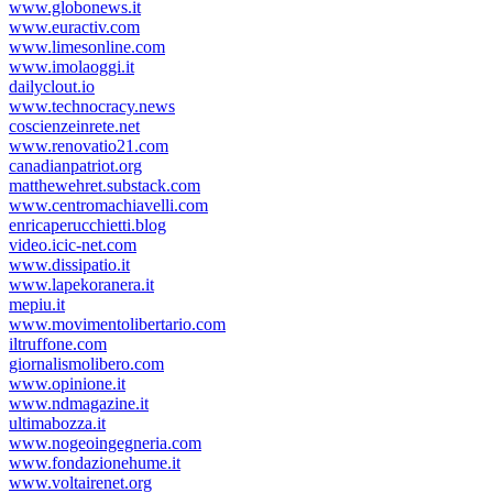
www.globonews.it
www.euractiv.com
www.limesonline.com
www.imolaoggi.it
dailyclout.io
www.technocracy.news
coscienzeinrete.net
www.renovatio21.com
canadianpatriot.org
matthewehret.substack.com
www.centromachiavelli.com
enricaperucchietti.blog
video.icic-net.com
www.dissipatio.it
www.lapekoranera.it
mepiu.it
www.movimentolibertario.com
iltruffone.com
giornalismolibero.com
www.opinione.it
www.ndmagazine.it
ultimabozza.it
www.nogeoingegneria.com
www.fondazionehume.it
www.voltairenet.org