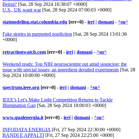
Beirut?
[Sat, 28 Sep 2024 16:38:07 +0000]
U.S., UK want war
[Sat, 28 Sep 2024 07:00:03 +0000]
statmodeling.stat.columbia.edu
[err=0] -
ieri
|
domani
-
^su^
Fake stories in purported nonfiction
[Sat, 28 Sep 2024 13:01:36
+0000]
retractionwatch.com
[err=0] -
ieri
|
domani
-
^su^
Weekend reads: Top NIH neuroscientist out amid suspicion; the
issue with special issues; an ingredient derailed experiments
[Sat, 28
Sep 2024 10:00:00 +0000]
spectrum.ieee.org
[err=0] -
ieri
|
domani
-
^su^
IEEE’s Let’s Make Light Competition Returns to Tackle
Illumination Gap
[Sat, 28 Sep 2024 18:00:03 +0000]
www.qualenergia.it
[err=0] -
ieri
|
domani
-
^su^
INFODATA ENERGIA
[Fri, 27 Sep 2024 22:30:00 +0000]
BANDI E APPALTI
[Fri, 27 Sep 2024 22:25:00 +0000]