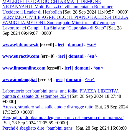
MALEDETTO DA DIO CHI ARMA IL DEMONE
NETANYAHU. Molti Palazzi Civili annientati a Beirut per
Uccidere il Leader di Hezbollah
[Sat, 28 Sep 2024 11:49:57 +0000]
SERVIZIO CIVILE AGRICOLO: IL PIANO KALERGI DELLA
FAMIGLIA MELONI. Suo cognato Ministro: “507 euro per
Lavorare nei Campi”. La Sinistra: “Caporalato di Stato”
[Sat, 28
Sep 2024 09:49:07 +0000]
www.globonews.it
[err=0] -
ieri
|
domani
-
^su^
www.euractiv.com
[err=0] -
ieri
|
domani
-
^su^
www.limesonline.com
[err=8] -
ieri
|
domani
-
^su^
www.imolaoggi.it
[err=0] -
ieri
|
domani
-
^su^
Laboratorio per bambini trans, una follia. PIAZZA LIBERTA’,
puntata di sabato 28 settembre 2024
[Sat, 28 Sep 2024 18:27:48
+0000]
Arezzo, straniero salta sulle auto e distrugge tutto
[Sat, 28 Sep 2024
17:32:50 +0000]
Bergoglio: ‘dobbiamo adeguarci a un cristianesimo di minoranza’
[Sat, 28 Sep 2024 17:05:59 +0000]
Perché è sbagliato dire “bambini trans”
[Sat, 28 Sep 2024 16:03:00