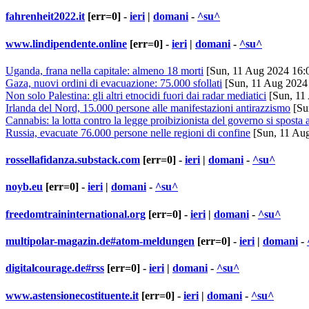
fahrenheit2022.it
[err=0] -
ieri
|
domani
-
^su^
www.lindipendente.online
[err=0] -
ieri
|
domani
-
^su^
Uganda, frana nella capitale: almeno 18 morti
[Sun, 11 Aug 2024 16:
Gaza, nuovi ordini di evacuazione: 75.000 sfollati
[Sun, 11 Aug 2024
Non solo Palestina: gli altri etnocidi fuori dai radar mediatici
[Sun, 11
Irlanda del Nord, 15.000 persone alle manifestazioni antirazzismo
[Su
Cannabis: la lotta contro la legge proibizionista del governo si sposta 
Russia, evacuate 76.000 persone nelle regioni di confine
[Sun, 11 Au
rossellafidanza.substack.com
[err=0] -
ieri
|
domani
-
^su^
noyb.eu
[err=0] -
ieri
|
domani
-
^su^
freedomtraininternational.org
[err=0] -
ieri
|
domani
-
^su^
multipolar-magazin.de#atom-meldungen
[err=0] -
ieri
|
domani
-
digitalcourage.de#rss
[err=0] -
ieri
|
domani
-
^su^
www.astensionecostituente.it
[err=0] -
ieri
|
domani
-
^su^