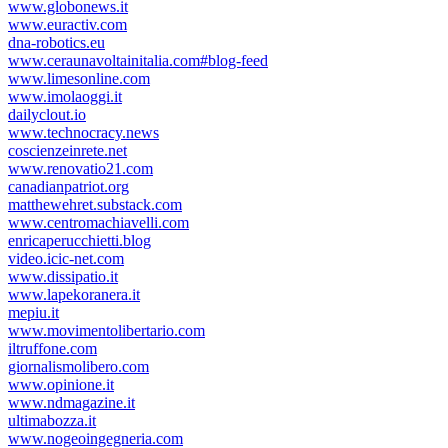
www.globonews.it
www.euractiv.com
dna-robotics.eu
www.ceraunavoltainitalia.com#blog-feed
www.limesonline.com
www.imolaoggi.it
dailyclout.io
www.technocracy.news
coscienzeinrete.net
www.renovatio21.com
canadianpatriot.org
matthewehret.substack.com
www.centromachiavelli.com
enricaperucchietti.blog
video.icic-net.com
www.dissipatio.it
www.lapekoranera.it
mepiu.it
www.movimentolibertario.com
iltruffone.com
giornalismolibero.com
www.opinione.it
www.ndmagazine.it
ultimabozza.it
www.nogeoingegneria.com