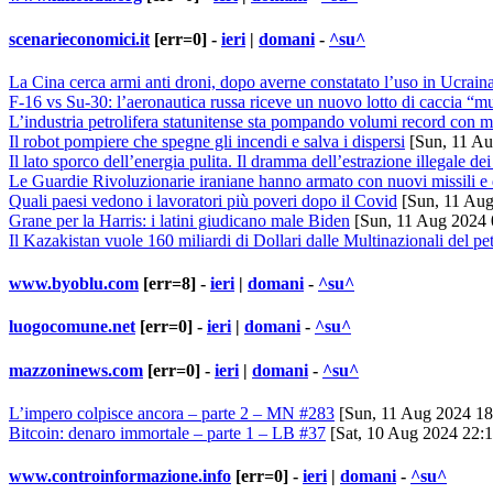
scenarieconomici.it
[err=0] -
ieri
|
domani
-
^su^
La Cina cerca armi anti droni, dopo averne constatato l’uso in Ucrain
F-16 vs Su-30: l’aeronautica russa riceve un nuovo lotto di caccia “m
L’industria petrolifera statunitense sta pompando volumi record con m
Il robot pompiere che spegne gli incendi e salva i dispersi
[Sun, 11 Au
Il lato sporco dell’energia pulita. Il dramma dell’estrazione illegale dei
Le Guardie Rivoluzionarie iraniane hanno armato con nuovi missili e 
Quali paesi vedono i lavoratori più poveri dopo il Covid
[Sun, 11 Aug
Grane per la Harris: i latini giudicano male Biden
[Sun, 11 Aug 2024 
Il Kazakistan vuole 160 miliardi di Dollari dalle Multinazionali del pet
www.byoblu.com
[err=8] -
ieri
|
domani
-
^su^
luogocomune.net
[err=0] -
ieri
|
domani
-
^su^
mazzoninews.com
[err=0] -
ieri
|
domani
-
^su^
L’impero colpisce ancora – parte 2 – MN #283
[Sun, 11 Aug 2024 18
Bitcoin: denaro immortale – parte 1 – LB #37
[Sat, 10 Aug 2024 22:
www.controinformazione.info
[err=0] -
ieri
|
domani
-
^su^