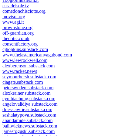
100giornidaleoni.it
casadelsole.tv
comedonchisciotte.org
movisol.org
www.agi.it
brownstone.org
off-guardian.org
thecritic.co.uk
consentfactory.org
cjhopkins.substack.com
www.thelastamericanvagabond.com
www.lewrockwell.com
alexberenson.substack.com
www.racket.news
seymourhersh.substack.com
ciagate.substack.com
petersweden.substack.com
alexkrainer.substack.com
cynthiachung.substack.com
angelovalidiya.substack.com
drtesslawrie.substack.com
sashalatypova.substack.com
anandamide.substack.com
bailiwicknews.substack.com
jamesroguski.substack.com