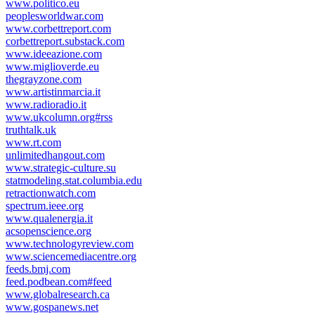
www.politico.eu
peoplesworldwar.com
www.corbettreport.com
corbettreport.substack.com
www.ideeazione.com
www.miglioverde.eu
thegrayzone.com
www.artistinmarcia.it
www.radioradio.it
www.ukcolumn.org#rss
truthtalk.uk
www.rt.com
unlimitedhangout.com
www.strategic-culture.su
statmodeling.stat.columbia.edu
retractionwatch.com
spectrum.ieee.org
www.qualenergia.it
acsopenscience.org
www.technologyreview.com
www.sciencemediacentre.org
feeds.bmj.com
feed.podbean.com#feed
www.globalresearch.ca
www.gospanews.net