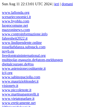
Sun Aug 11 22:13:01 UTC 2024 |
ieri
|
domani
www.lafionda.org
scenarieconomici.it
www.byoblu.com
luogocomune.net
mazzoninews.com
www.controinformazione.info
fahrenheit2022.it
www.lindipendente.online
rossellafidanza.substack.com
noyb.eu
freedomtraininternational.org
multipolar-magazin.de#atom-meldungen
digitalcourage.de#rss
www.astensionecostituente.it
icij.org
www.sabinopaciolla.com
www.maurizioblondet.it
visionetv.it
www.piccolenote.it
www.martinapastorelli.it
www.vietatoparlare.it
www.ereticamente.net