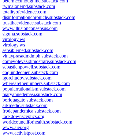
petermcculloughmd.substack.com
rwmalonemd.substack.com
totalityofevidence.com
disinformationchronicle.substack.com
trusttheevidence.substack.com
www.illusionconsensus.com
siguna.substack.com
virology.ws
virology.ws
sensiblemed.substack.com
vinayprasadmdmph.substack.com
comevolevasidimostrare.substack.com
sebastienpowell.substack.com
coquindechien.substack.com
igorchudov.substack.com
wherearethenumbers.substack.com
popularrationalism.substack.com
maryannedemasi.substack.com
boriquagato.substack.com
arkmedic.substack.com
frodepandemica.substack.com
lockdownsceptics.org
worldcouncilforhealth.substack.com
www.aier.org
www.activistpost.com