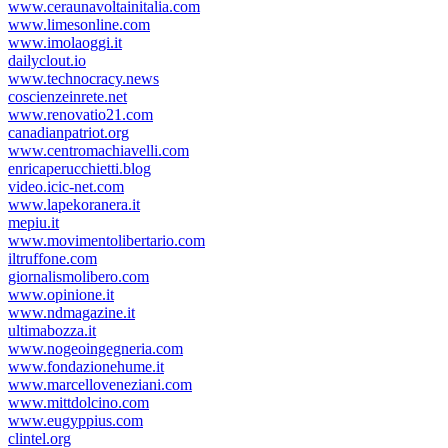
www.ceraunavoltainitalia.com
www.limesonline.com
www.imolaoggi.it
dailyclout.io
www.technocracy.news
coscienzeinrete.net
www.renovatio21.com
canadianpatriot.org
www.centromachiavelli.com
enricaperucchietti.blog
video.icic-net.com
www.lapekoranera.it
mepiu.it
www.movimentolibertario.com
iltruffone.com
giornalismolibero.com
www.opinione.it
www.ndmagazine.it
ultimabozza.it
www.nogeoingegneria.com
www.fondazionehume.it
www.marcelloveneziani.com
www.mittdolcino.com
www.eugyppius.com
clintel.org