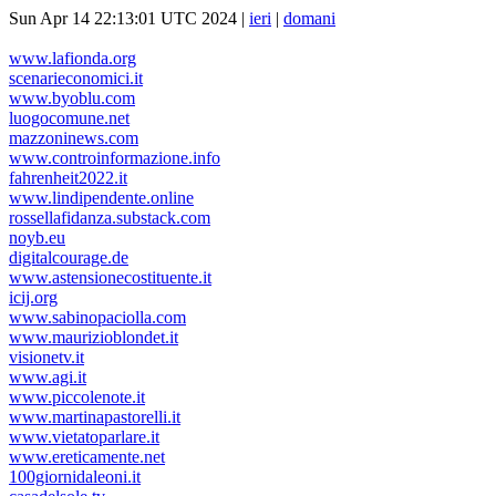
Sun Apr 14 22:13:01 UTC 2024 |
ieri
|
domani
www.lafionda.org
scenarieconomici.it
www.byoblu.com
luogocomune.net
mazzoninews.com
www.controinformazione.info
fahrenheit2022.it
www.lindipendente.online
rossellafidanza.substack.com
noyb.eu
digitalcourage.de
www.astensionecostituente.it
icij.org
www.sabinopaciolla.com
www.maurizioblondet.it
visionetv.it
www.agi.it
www.piccolenote.it
www.martinapastorelli.it
www.vietatoparlare.it
www.ereticamente.net
100giornidaleoni.it