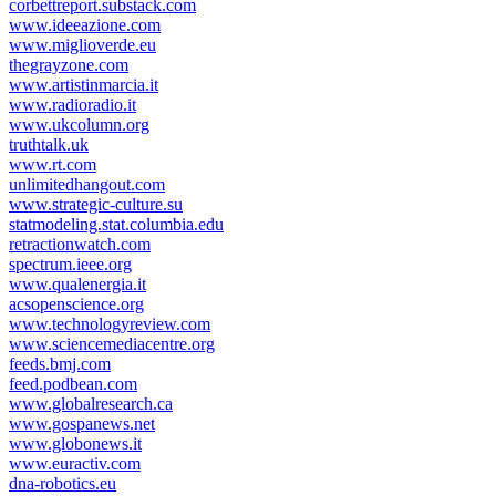
corbettreport.substack.com
www.ideeazione.com
www.miglioverde.eu
thegrayzone.com
www.artistinmarcia.it
www.radioradio.it
www.ukcolumn.org
truthtalk.uk
www.rt.com
unlimitedhangout.com
www.strategic-culture.su
statmodeling.stat.columbia.edu
retractionwatch.com
spectrum.ieee.org
www.qualenergia.it
acsopenscience.org
www.technologyreview.com
www.sciencemediacentre.org
feeds.bmj.com
feed.podbean.com
www.globalresearch.ca
www.gospanews.net
www.globonews.it
www.euractiv.com
dna-robotics.eu