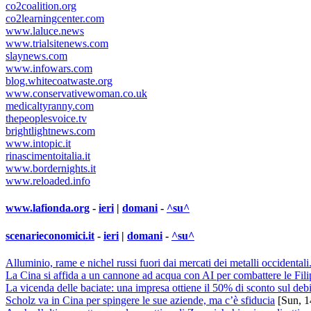
co2coalition.org
co2learningcenter.com
www.laluce.news
www.trialsitenews.com
slaynews.com
www.infowars.com
blog.whitecoatwaste.org
www.conservativewoman.co.uk
medicaltyranny.com
thepeoplesvoice.tv
brightlightnews.com
www.intopic.it
rinascimentoitalia.it
www.bordernights.it
www.reloaded.info
www.lafionda.org
-
ieri
|
domani
-
^su^
scenarieconomici.it
-
ieri
|
domani
-
^su^
Alluminio, rame e nichel russi fuori dai mercati dei metalli occidenta
La Cina si affida a un cannone ad acqua con AI per combattere le Fil
La vicenda delle baciate: una impresa ottiene il 50% di sconto sul debit
Scholz va in Cina per spingere le sue aziende, ma c’è sfiducia
[Sun, 1