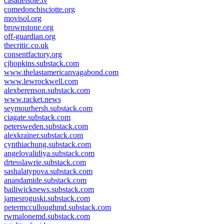
casadelsole.tv
comedonchisciotte.org
movisol.org
brownstone.org
off-guardian.org
thecritic.co.uk
consentfactory.org
cjhopkins.substack.com
www.thelastamericanvagabond.com
www.lewrockwell.com
alexberenson.substack.com
www.racket.news
seymourhersh.substack.com
ciagate.substack.com
petersweden.substack.com
alexkrainer.substack.com
cynthiachung.substack.com
angelovalidiya.substack.com
drtesslawrie.substack.com
sashalatypova.substack.com
anandamide.substack.com
bailiwicknews.substack.com
jamesroguski.substack.com
petermcculloughmd.substack.com
rwmalonemd.substack.com