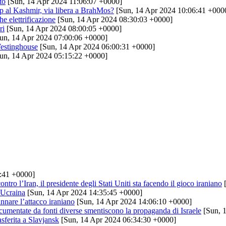
to
[Sun, 14 Apr 2024 11:06:07 +0000]
op al Kashmir, via libera a BrahMos?
[Sun, 14 Apr 2024 10:06:41 +000
e elettrificazione
[Sun, 14 Apr 2024 08:30:03 +0000]
ri
[Sun, 14 Apr 2024 08:00:05 +0000]
un, 14 Apr 2024 07:00:06 +0000]
 Westinghouse
[Sun, 14 Apr 2024 06:00:31 +0000]
un, 14 Apr 2024 05:15:22 +0000]
:41 +0000]
ntro l’Iran, il presidente degli Stati Uniti sta facendo il gioco iraniano
[
n Ucraina
[Sun, 14 Apr 2024 14:35:45 +0000]
nnare l’attacco iraniano
[Sun, 14 Apr 2024 14:06:10 +0000]
 documentate da fonti diverse smentiscono la propaganda di Israele
[Sun, 
asferita a Slavjansk
[Sun, 14 Apr 2024 06:34:30 +0000]