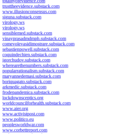
totalityofevidence.com
trusttheevidence.substack.com
www.illusionconsensus.com
siguna.substack.com
virology.ws
virology.ws
sensiblemed.substack.com
vinayprasadmdmph.substack.com
comevolevasidimostrare.substack.com
sebastienpowell.substack.com
coquindechien.substack.com
igorchudov.substack.com
wherearethenumbers.substack.com
popularrationalism.substack.com
maryannedemasi.substack.com
boriquagato.substack.com
arkmedic.substack.com
frodepandemica.substack.com
lockdownsceptics.org
worldcouncilforhealth.substack.com
www.aier.org
www.activistpost.com
www.politico.eu
peoplesworldwar.com
www.corbettreport.com