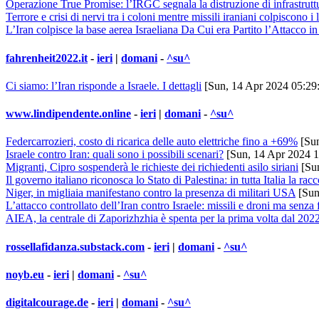
Operazione True Promise: l’IRGC segnala la distruzione di infrastruttur
Terrore e crisi di nervi tra i coloni mentre missili iraniani colpiscono
L’Iran colpisce la base aerea Israeliana Da Cui era Partito l’Attacco in
fahrenheit2022.it
-
ieri
|
domani
-
^su^
Ci siamo: l’Iran risponde a Israele. I dettagli
[Sun, 14 Apr 2024 05:29
www.lindipendente.online
-
ieri
|
domani
-
^su^
Federcarrozieri, costo di ricarica delle auto elettriche fino a +69%
[Sun
Israele contro Iran: quali sono i possibili scenari?
[Sun, 14 Apr 2024 1
Migranti, Cipro sospenderà le richieste dei richiedenti asilo siriani
[Sun
Il governo italiano riconosca lo Stato di Palestina: in tutta Italia la rac
Niger, in migliaia manifestano contro la presenza di militari USA
[Sun
L’attacco controllato dell’Iran contro Israele: missili e droni ma senza
AIEA, la centrale di Zaporizhzhia è spenta per la prima volta dal 202
rossellafidanza.substack.com
-
ieri
|
domani
-
^su^
noyb.eu
-
ieri
|
domani
-
^su^
digitalcourage.de
-
ieri
|
domani
-
^su^