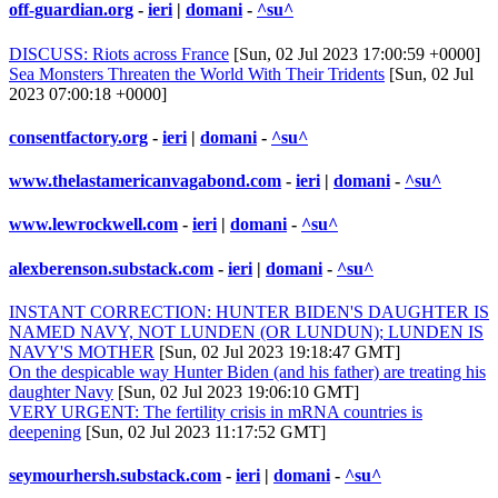
off-guardian.org
-
ieri
|
domani
-
^su^
DISCUSS: Riots across France
[Sun, 02 Jul 2023 17:00:59 +0000]
Sea Monsters Threaten the World With Their Tridents
[Sun, 02 Jul
2023 07:00:18 +0000]
consentfactory.org
-
ieri
|
domani
-
^su^
www.thelastamericanvagabond.com
-
ieri
|
domani
-
^su^
www.lewrockwell.com
-
ieri
|
domani
-
^su^
alexberenson.substack.com
-
ieri
|
domani
-
^su^
INSTANT CORRECTION: HUNTER BIDEN'S DAUGHTER IS
NAMED NAVY, NOT LUNDEN (OR LUNDUN); LUNDEN IS
NAVY'S MOTHER
[Sun, 02 Jul 2023 19:18:47 GMT]
On the despicable way Hunter Biden (and his father) are treating his
daughter Navy
[Sun, 02 Jul 2023 19:06:10 GMT]
VERY URGENT: The fertility crisis in mRNA countries is
deepening
[Sun, 02 Jul 2023 11:17:52 GMT]
seymourhersh.substack.com
-
ieri
|
domani
-
^su^