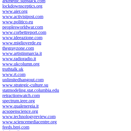
arkmedic.substack.com
lockdownsceptics.org
www.aier.org
www.activistpost.com
www.politico.eu
peoplesworldwar.com
www.corbettreport.com
www.ideeazione.com
www.miglioverde.eu
thegrayzone.com
www.artistinmarcia.it
www.radioradio.it
www.ukcolumn.org
truthtalk.uk
www.rt.com
unlimitedhangout.com
www.strategic-culture.su
statmodeling.stat.columbia.edu
retractionwatch.com
spectrum.ieee.org
www.qualenergia.it
acsopenscience.org
www.technologyreview.com
www.sciencemediacentre.org
feeds.bmj.com