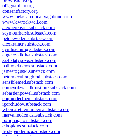
brownstone.org
off-guardian.org
consentfactory.org
www.thelastamericanvagabond.com
www.lewrockwell.com
alexberenson.substack.com
seymourhersh.substack.com
petersweden.substack.com
alexkrainer.substack.com
cynthiachung.substack.com
angelovalidiya.substack.com
sashalatypova.substack.com
bailiwicknews.substack.com
jamesroguski.substack.com
petermcculloughmd.substack.com
sensiblemed.substack.com
comevolevasidimostrare.substack.com
sebastienpowell.substack.com
coquindechien.substack.com
igorchudov.substack.com
wherearethenumbers.substack.com
maryannedemasi.substack.com
boriquagato.substack.com
cjhopkins.substack.com
frodepandemica.substack.com