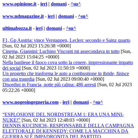
www.opinione.it
-
ieri
|
domani
-
^su^
www.ndmagazine.it
-
ieri
|
domani
-
^su^
ultimabozza.it
-
ieri
|
domani
-
^su^
F1, Gp Austria: vince Verstappen, Leclerc secondo e Sainz quarto
[Sun, 02 Jul 2023 15:26:38 +0000]
Cinema, Giannini: Luchino Visconti mi assecondava in tutto
[Sun,
02 Jul 2023 15:04:25 +0000]
Nella banlieue il fuoco cova sotto la cenere, impressionante impatto
dei social
[Sun, 02 Jul 2023 11:50:19 +0000]
Un progetto che trasforma le auto a combustione in ibride, finisce
con una tragedia
[Sun, 02 Jul 2023 09:00:40 +0000]
Disordini in Francia, notte più calma: 486 arresti
[Sun, 02 Jul 2023
05:22:26 +0000]
www.nogeoingegneria.com
-
ieri
|
domani
-
^su^
“ESPLOSIONE DEL NORDSTREAM 1: ERA UNA MINI-
NUKE!”
[Sun, 02 Jul 2023 12:48:03 +0000]
DENNIS KUCINICH- RESPONSABILE DELLA CAMPAGNA
ELETTORALE DI KENNEDY: COME LA MACCHINA DA
GUERRA SI È IMPADRONITA DEL PARTITO