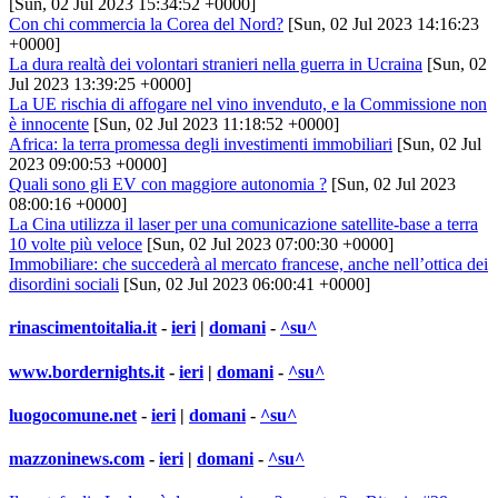
[Sun, 02 Jul 2023 15:34:52 +0000]
Con chi commercia la Corea del Nord?
[Sun, 02 Jul 2023 14:16:23
+0000]
La dura realtà dei volontari stranieri nella guerra in Ucraina
[Sun, 02
Jul 2023 13:39:25 +0000]
La UE rischia di affogare nel vino invenduto, e la Commissione non
è innocente
[Sun, 02 Jul 2023 11:18:52 +0000]
Africa: la terra promessa degli investimenti immobiliari
[Sun, 02 Jul
2023 09:00:53 +0000]
Quali sono gli EV con maggiore autonomia ?
[Sun, 02 Jul 2023
08:00:16 +0000]
La Cina utilizza il laser per una comunicazione satellite-base a terra
10 volte più veloce
[Sun, 02 Jul 2023 07:00:30 +0000]
Immobiliare: che succederà al mercato francese, anche nell’ottica dei
disordini sociali
[Sun, 02 Jul 2023 06:00:41 +0000]
rinascimentoitalia.it
-
ieri
|
domani
-
^su^
www.bordernights.it
-
ieri
|
domani
-
^su^
luogocomune.net
-
ieri
|
domani
-
^su^
mazzoninews.com
-
ieri
|
domani
-
^su^