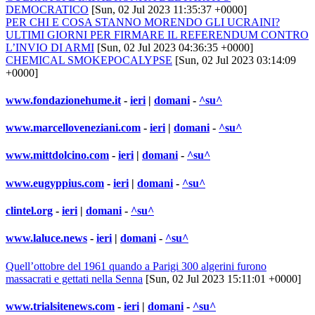
DEMOCRATICO
[Sun, 02 Jul 2023 11:35:37 +0000]
PER CHI E COSA STANNO MORENDO GLI UCRAINI?
ULTIMI GIORNI PER FIRMARE IL REFERENDUM CONTRO
L’INVIO DI ARMI
[Sun, 02 Jul 2023 04:36:35 +0000]
CHEMICAL SMOKEPOCALYPSE
[Sun, 02 Jul 2023 03:14:09
+0000]
www.fondazionehume.it
-
ieri
|
domani
-
^su^
www.marcelloveneziani.com
-
ieri
|
domani
-
^su^
www.mittdolcino.com
-
ieri
|
domani
-
^su^
www.eugyppius.com
-
ieri
|
domani
-
^su^
clintel.org
-
ieri
|
domani
-
^su^
www.laluce.news
-
ieri
|
domani
-
^su^
Quell’ottobre del 1961 quando a Parigi 300 algerini furono
massacrati e gettati nella Senna
[Sun, 02 Jul 2023 15:11:01 +0000]
www.trialsitenews.com
-
ieri
|
domani
-
^su^