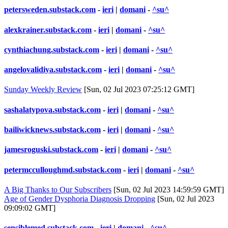
petersweden.substack.com
-
ieri
|
domani
-
^su^
alexkrainer.substack.com
-
ieri
|
domani
-
^su^
cynthiachung.substack.com
-
ieri
|
domani
-
^su^
angelovalidiya.substack.com
-
ieri
|
domani
-
^su^
Sunday Weekly Review
[Sun, 02 Jul 2023 07:25:12 GMT]
sashalatypova.substack.com
-
ieri
|
domani
-
^su^
bailiwicknews.substack.com
-
ieri
|
domani
-
^su^
jamesroguski.substack.com
-
ieri
|
domani
-
^su^
petermcculloughmd.substack.com
-
ieri
|
domani
-
^su^
A Big Thanks to Our Subscribers
[Sun, 02 Jul 2023 14:59:59 GMT]
Age of Gender Dysphoria Diagnosis Dropping
[Sun, 02 Jul 2023
09:09:02 GMT]
sensiblemed.substack.com
-
ieri
|
domani
-
^su^