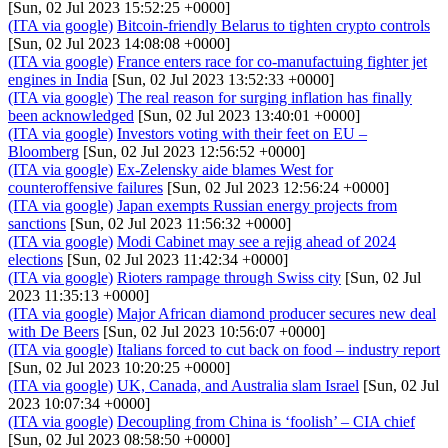
[Sun, 02 Jul 2023 15:52:25 +0000]
(ITA via google)
Bitcoin-friendly Belarus to tighten crypto controls
[Sun, 02 Jul 2023 14:08:08 +0000]
(ITA via google)
France enters race for co-manufactuing fighter jet
engines in India
[Sun, 02 Jul 2023 13:52:33 +0000]
(ITA via google)
The real reason for surging inflation has finally
been acknowledged
[Sun, 02 Jul 2023 13:40:01 +0000]
(ITA via google)
Investors voting with their feet on EU –
Bloomberg
[Sun, 02 Jul 2023 12:56:52 +0000]
(ITA via google)
Ex-Zelensky aide blames West for
counteroffensive failures
[Sun, 02 Jul 2023 12:56:24 +0000]
(ITA via google)
Japan exempts Russian energy projects from
sanctions
[Sun, 02 Jul 2023 11:56:32 +0000]
(ITA via google)
Modi Cabinet may see a rejig ahead of 2024
elections
[Sun, 02 Jul 2023 11:42:34 +0000]
(ITA via google)
Rioters rampage through Swiss city
[Sun, 02 Jul
2023 11:35:13 +0000]
(ITA via google)
Major African diamond producer secures new deal
with De Beers
[Sun, 02 Jul 2023 10:56:07 +0000]
(ITA via google)
Italians forced to cut back on food – industry report
[Sun, 02 Jul 2023 10:20:25 +0000]
(ITA via google)
UK, Canada, and Australia slam Israel
[Sun, 02 Jul
2023 10:07:34 +0000]
(ITA via google)
Decoupling from China is ‘foolish’ – CIA chief
[Sun, 02 Jul 2023 08:58:50 +0000]