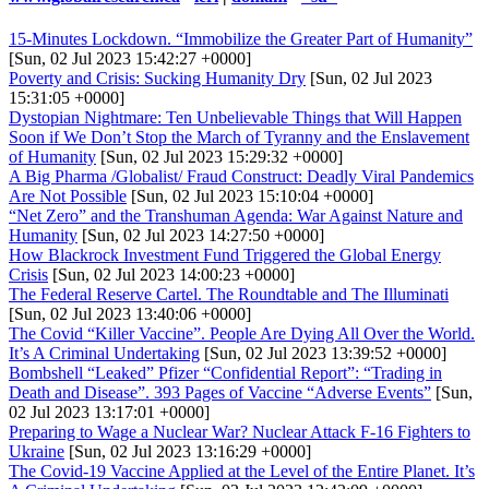
15-Minutes Lockdown. “Immobilize the Greater Part of Humanity”
[Sun, 02 Jul 2023 15:42:27 +0000]
Poverty and Crisis: Sucking Humanity Dry
[Sun, 02 Jul 2023
15:31:05 +0000]
Dystopian Nightmare: Ten Unbelievable Things that Will Happen
Soon if We Don’t Stop the March of Tyranny and the Enslavement
of Humanity
[Sun, 02 Jul 2023 15:29:32 +0000]
A Big Pharma /Globalist/ Fraud Construct: Deadly Viral Pandemics
Are Not Possible
[Sun, 02 Jul 2023 15:10:04 +0000]
“Net Zero” and the Transhuman Agenda: War Against Nature and
Humanity
[Sun, 02 Jul 2023 14:27:50 +0000]
How Blackrock Investment Fund Triggered the Global Energy
Crisis
[Sun, 02 Jul 2023 14:00:23 +0000]
The Federal Reserve Cartel. The Roundtable and The Illuminati
[Sun, 02 Jul 2023 13:40:06 +0000]
The Covid “Killer Vaccine”. People Are Dying All Over the World.
It’s A Criminal Undertaking
[Sun, 02 Jul 2023 13:39:52 +0000]
Bombshell “Leaked” Pfizer “Confidential Report”: “Trading in
Death and Disease”. 393 Pages of Vaccine “Adverse Events”
[Sun,
02 Jul 2023 13:17:01 +0000]
Preparing to Wage a Nuclear War? Nuclear Attack F-16 Fighters to
Ukraine
[Sun, 02 Jul 2023 13:16:29 +0000]
The Covid-19 Vaccine Applied at the Level of the Entire Planet. It’s