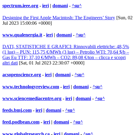
spectrum.ieee.org
-
ieri
|
domani
-
^su^
Designing the First Apple Macintosh: The Engineers’ Story
[Sun, 02
Jul 2023 15:00:06 +0000]
www.qualenergia.it
-
ieri
|
domani
-
^su^
DATI, STATISTICHE E GRAFICI: Rinnovabili elettriche: 48,5%
(1 lug) – PUN: 115,75 €/MWh (3 lug) – Petrolio WTI: 70,64 $/b –
Gas Eu TTF: 37,10 €/MWh – CO2: 89,08 €/ton – clicca e scopri
altri dati
[Sat, 01 Jul 2023 22:30:07 +0000]
acsopenscience.org
-
ieri
|
domani
-
^su^
www.technologyreview.com
-
ieri
|
domani
-
^su^
www.sciencemediacentre.org
-
ieri
|
domani
-
^su^
feeds.bmj.com
-
ieri
|
domani
-
^su^
feed.podbean.com
-
ieri
|
domani
-
^su^
www.globalresearch.ca
-
ieri
|
domani
-
^su^