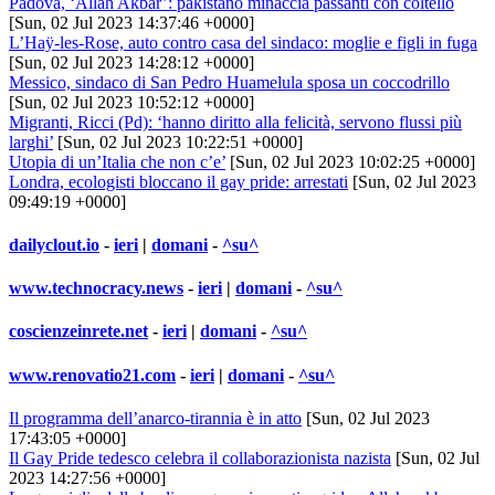
Padova, ‘Allah Akbar’: pakistano minaccia passanti con coltello
[Sun, 02 Jul 2023 14:37:46 +0000]
L’Haÿ-les-Rose, auto contro casa del sindaco: moglie e figli in fuga
[Sun, 02 Jul 2023 14:28:12 +0000]
Messico, sindaco di San Pedro Huamelula sposa un coccodrillo
[Sun, 02 Jul 2023 10:52:12 +0000]
Migranti, Ricci (Pd): ‘hanno diritto alla felicità, servono flussi più
larghi’
[Sun, 02 Jul 2023 10:22:51 +0000]
Utopia di un’Italia che non c’e’
[Sun, 02 Jul 2023 10:02:25 +0000]
Londra, ecologisti bloccano il gay pride: arrestati
[Sun, 02 Jul 2023
09:49:19 +0000]
dailyclout.io
-
ieri
|
domani
-
^su^
www.technocracy.news
-
ieri
|
domani
-
^su^
coscienzeinrete.net
-
ieri
|
domani
-
^su^
www.renovatio21.com
-
ieri
|
domani
-
^su^
Il programma dell’anarco-tirannia è in atto
[Sun, 02 Jul 2023
17:43:05 +0000]
Il Gay Pride tedesco celebra il collaborazionista nazista
[Sun, 02 Jul
2023 14:27:56 +0000]