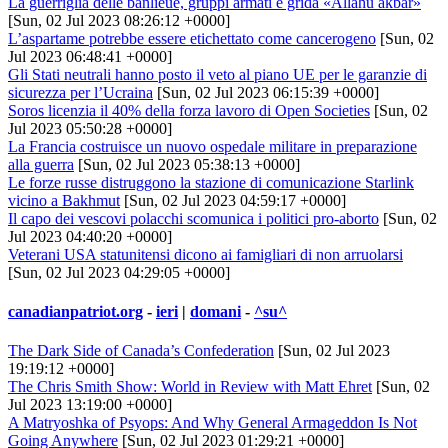
La guerriglia delle banlieue, gruppi armati e grida «Allahu akbar»
[Sun, 02 Jul 2023 08:26:12 +0000]
L’aspartame potrebbe essere etichettato come cancerogeno
[Sun, 02
Jul 2023 06:48:41 +0000]
Gli Stati neutrali hanno posto il veto al piano UE per le garanzie di
sicurezza per l’Ucraina
[Sun, 02 Jul 2023 06:15:39 +0000]
Soros licenzia il 40% della forza lavoro di Open Societies
[Sun, 02
Jul 2023 05:50:28 +0000]
La Francia costruisce un nuovo ospedale militare in preparazione
alla guerra
[Sun, 02 Jul 2023 05:38:13 +0000]
Le forze russe distruggono la stazione di comunicazione Starlink
vicino a Bakhmut
[Sun, 02 Jul 2023 04:59:17 +0000]
Il capo dei vescovi polacchi scomunica i politici pro-aborto
[Sun, 02
Jul 2023 04:40:20 +0000]
Veterani USA statunitensi dicono ai famigliari di non arruolarsi
[Sun, 02 Jul 2023 04:29:05 +0000]
canadianpatriot.org
-
ieri
|
domani
-
^su^
The Dark Side of Canada’s Confederation
[Sun, 02 Jul 2023
19:19:12 +0000]
The Chris Smith Show: World in Review with Matt Ehret
[Sun, 02
Jul 2023 13:19:00 +0000]
A Matryoshka of Psyops: And Why General Armageddon Is Not
Going Anywhere
[Sun, 02 Jul 2023 01:29:21 +0000]