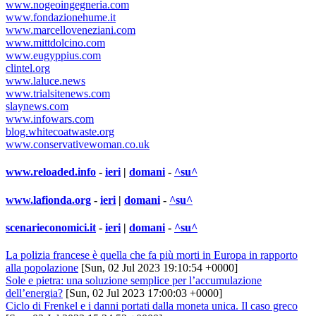
www.nogeoingegneria.com
www.fondazionehume.it
www.marcelloveneziani.com
www.mittdolcino.com
www.eugyppius.com
clintel.org
www.laluce.news
www.trialsitenews.com
slaynews.com
www.infowars.com
blog.whitecoatwaste.org
www.conservativewoman.co.uk
www.reloaded.info
-
ieri
|
domani
-
^su^
www.lafionda.org
-
ieri
|
domani
-
^su^
scenarieconomici.it
-
ieri
|
domani
-
^su^
La polizia francese è quella che fa più morti in Europa in rapporto
alla popolazione
[Sun, 02 Jul 2023 19:10:54 +0000]
Sole e pietra: una soluzione semplice per l’accumulazione
dell’energia?
[Sun, 02 Jul 2023 17:00:03 +0000]
Ciclo di Frenkel e i danni portati dalla moneta unica. Il caso greco