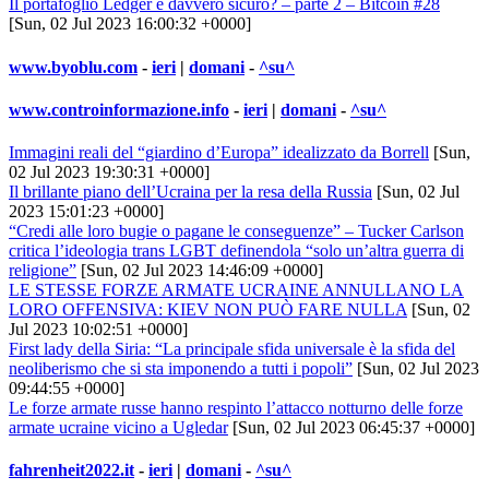
Il portafoglio Ledger è davvero sicuro? – parte 2 – Bitcoin #28
[Sun, 02 Jul 2023 16:00:32 +0000]
www.byoblu.com
-
ieri
|
domani
-
^su^
www.controinformazione.info
-
ieri
|
domani
-
^su^
Immagini reali del “giardino d’Europa” idealizzato da Borrell
[Sun,
02 Jul 2023 19:30:31 +0000]
Il brillante piano dell’Ucraina per la resa della Russia
[Sun, 02 Jul
2023 15:01:23 +0000]
“Credi alle loro bugie o pagane le conseguenze” – Tucker Carlson
critica l’ideologia trans LGBT definendola “solo un’altra guerra di
religione”
[Sun, 02 Jul 2023 14:46:09 +0000]
LE STESSE FORZE ARMATE UCRAINE ANNULLANO LA
LORO OFFENSIVA: KIEV NON PUÒ FARE NULLA
[Sun, 02
Jul 2023 10:02:51 +0000]
First lady della Siria: “La principale sfida universale è la sfida del
neoliberismo che si sta imponendo a tutti i popoli”
[Sun, 02 Jul 2023
09:44:55 +0000]
Le forze armate russe hanno respinto l’attacco notturno delle forze
armate ucraine vicino a Ugledar
[Sun, 02 Jul 2023 06:45:37 +0000]
fahrenheit2022.it
-
ieri
|
domani
-
^su^