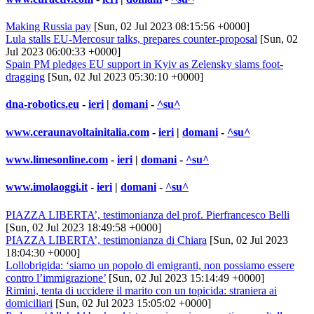
Making Russia pay
[Sun, 02 Jul 2023 08:15:56 +0000]
Lula stalls EU-Mercosur talks, prepares counter-proposal
[Sun, 02
Jul 2023 06:00:33 +0000]
Spain PM pledges EU support in Kyiv as Zelensky slams foot-
dragging
[Sun, 02 Jul 2023 05:30:10 +0000]
dna-robotics.eu
-
ieri
|
domani
-
^su^
www.ceraunavoltainitalia.com
-
ieri
|
domani
-
^su^
www.limesonline.com
-
ieri
|
domani
-
^su^
www.imolaoggi.it
-
ieri
|
domani
-
^su^
PIAZZA LIBERTA’, testimonianza del prof. Pierfrancesco Belli
[Sun, 02 Jul 2023 18:49:58 +0000]
PIAZZA LIBERTA’, testimonianza di Chiara
[Sun, 02 Jul 2023
18:04:30 +0000]
Lollobrigida: ‘siamo un popolo di emigranti, non possiamo essere
contro l’immigrazione’
[Sun, 02 Jul 2023 15:14:49 +0000]
Rimini, tenta di uccidere il marito con un topicida: straniera ai
domiciliari
[Sun, 02 Jul 2023 15:05:02 +0000]