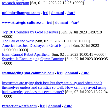
research program
[Sat, 01 Jul 2023 22:12:25 +0000]
unlimitedhangout.com
-
ieri
|
domani
-
^su^
www.strategic-culture.su
-
ieri
|
domani
-
^su^
Top 20 Countries by Gold Reserves
[Sun, 02 Jul 2023 14:07:18
+0000]
The Fall of the West
[Sun, 02 Jul 2023 13:00:38 +0000]
America has Just Destroyed a Great Empire
[Sun, 02 Jul 2023
11:00:00 +0000]
Israel Cannot Rebut Apartheid
[Sun, 02 Jul 2023 10:00:41 +0000]
Sweden Is Encouraging Quran Burning
[Sun, 02 Jul 2023 09:00:05
+0000]
statmodeling.stat.columbia.edu
-
ieri
|
domani
-
^su^
Instructors are trying their best but they are busy and often don’t
themselves understand statistics so well. How can they avoid using
bad examples, or does this even matter?
[Sun, 02 Jul 2023 13:22:04
+0000]
retractionwatch.com
-
ieri
|
domani
-
^su^