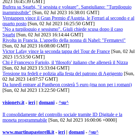
2023 16:45:39 GMT]
Bufera su Sgarbi, "è sessista e volgare". Sangiuliano: "Turpiloquio
inammissibile"
[Sun, 02 Jul 2023 16:38:01 GMT]
Verstappen vince il Gran Premio d'Austria, le Ferrari al secondo e al
quarto posto
[Sun, 02 Jul 2023 16:25:50 GMT]
"No a turpiloquio e sessismo". Giuli chiede scusa dopo il caso
Sgarbi
[Sun, 02 Jul 2023 16:14:44 GMT]
Rivolta in Francia. L'appello della nonna di Nahel: "Fermatevi"
[Sun, 02 Jul 2023 16:08:00 GMT]
Victor Lafay vince la seconda tappa del Tour de France
[Sun, 02 Jul
2023 15:53:50 GMT]
Chi è Francesco Fariolo, il 'filosofo' italiano che allenerà il Nizza
[Sun, 02 Jul 2023 15:33:04 GMT]
Tensione tra fedeli e polizia alla festa del patrono di Agrigento
[Sun,
02 Jul 2023 14:07:57 GMT]
Da lunedì entrare al Pantheon costerà 5 euro (ma non per i romani)
[Sun, 02 Jul 2023 13:22:50 GMT]
visionetv.it
-
ieri
|
domani
-
^su^
Il consolidamente del controllo sociale tramite ID Digitale e la
moneta programmabile
[Sun, 02 Jul 2023 16:00:06 +0000]
www.martinapastorelli.it
-
ieri
|
domani
-
^su^