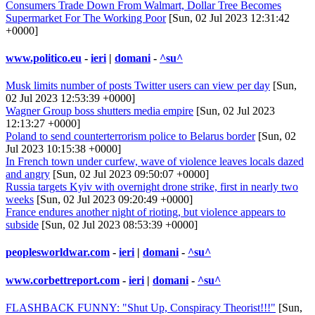
Consumers Trade Down From Walmart, Dollar Tree Becomes
Supermarket For The Working Poor
[Sun, 02 Jul 2023 12:31:42
+0000]
www.politico.eu
-
ieri
|
domani
-
^su^
Musk limits number of posts Twitter users can view per day
[Sun,
02 Jul 2023 12:53:39 +0000]
Wagner Group boss shutters media empire
[Sun, 02 Jul 2023
12:13:27 +0000]
Poland to send counterterrorism police to Belarus border
[Sun, 02
Jul 2023 10:15:38 +0000]
In French town under curfew, wave of violence leaves locals dazed
and angry
[Sun, 02 Jul 2023 09:50:07 +0000]
Russia targets Kyiv with overnight drone strike, first in nearly two
weeks
[Sun, 02 Jul 2023 09:20:49 +0000]
France endures another night of rioting, but violence appears to
subside
[Sun, 02 Jul 2023 08:53:39 +0000]
peoplesworldwar.com
-
ieri
|
domani
-
^su^
www.corbettreport.com
-
ieri
|
domani
-
^su^
FLASHBACK FUNNY: "Shut Up, Conspiracy Theorist!!!"
[Sun,