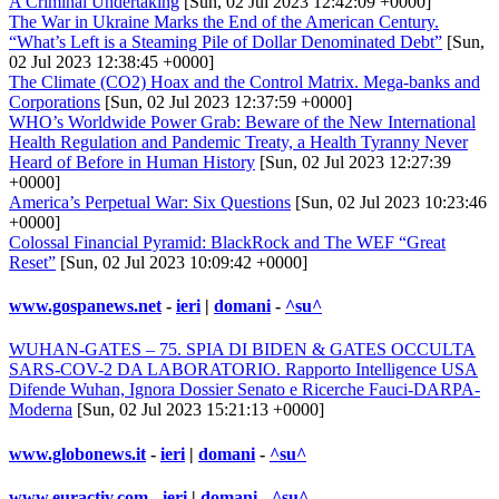
A Criminal Undertaking
[Sun, 02 Jul 2023 12:42:09 +0000]
The War in Ukraine Marks the End of the American Century.
“What’s Left is a Steaming Pile of Dollar Denominated Debt”
[Sun,
02 Jul 2023 12:38:45 +0000]
The Climate (CO2) Hoax and the Control Matrix. Mega-banks and
Corporations
[Sun, 02 Jul 2023 12:37:59 +0000]
WHO’s Worldwide Power Grab: Beware of the New International
Health Regulation and Pandemic Treaty, a Health Tyranny Never
Heard of Before in Human History
[Sun, 02 Jul 2023 12:27:39
+0000]
America’s Perpetual War: Six Questions
[Sun, 02 Jul 2023 10:23:46
+0000]
Colossal Financial Pyramid: BlackRock and The WEF “Great
Reset”
[Sun, 02 Jul 2023 10:09:42 +0000]
www.gospanews.net
-
ieri
|
domani
-
^su^
WUHAN-GATES – 75. SPIA DI BIDEN & GATES OCCULTA
SARS-COV-2 DA LABORATORIO. Rapporto Intelligence USA
Difende Wuhan, Ignora Dossier Senato e Ricerche Fauci-DARPA-
Moderna
[Sun, 02 Jul 2023 15:21:13 +0000]
www.globonews.it
-
ieri
|
domani
-
^su^
www.euractiv.com
-
ieri
|
domani
-
^su^