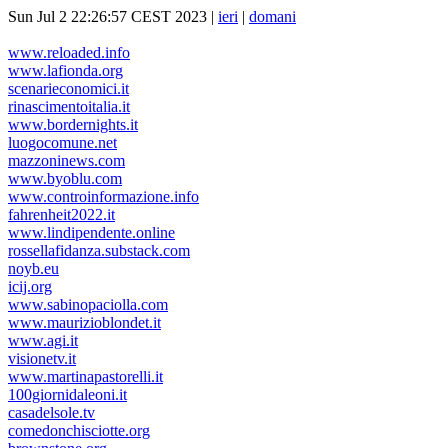
Sun Jul 2 22:26:57 CEST 2023 |
ieri
|
domani
www.reloaded.info
www.lafionda.org
scenarieconomici.it
rinascimentoitalia.it
www.bordernights.it
luogocomune.net
mazzoninews.com
www.byoblu.com
www.controinformazione.info
fahrenheit2022.it
www.lindipendente.online
rossellafidanza.substack.com
noyb.eu
icij.org
www.sabinopaciolla.com
www.maurizioblondet.it
www.agi.it
visionetv.it
www.martinapastorelli.it
100giornidaleoni.it
casadelsole.tv
comedonchisciotte.org