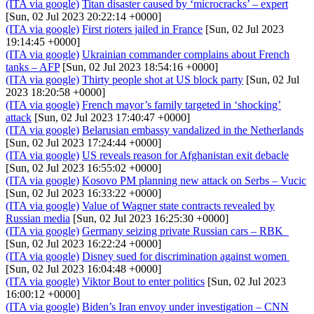
(ITA via google)
Titan disaster caused by ‘microcracks’ – expert
[Sun, 02 Jul 2023 20:22:14 +0000]
(ITA via google)
First rioters jailed in France
[Sun, 02 Jul 2023
19:14:45 +0000]
(ITA via google)
Ukrainian commander complains about French
tanks – AFP
[Sun, 02 Jul 2023 18:54:16 +0000]
(ITA via google)
Thirty people shot at US block party
[Sun, 02 Jul
2023 18:20:58 +0000]
(ITA via google)
French mayor’s family targeted in ‘shocking’
attack
[Sun, 02 Jul 2023 17:40:47 +0000]
(ITA via google)
Belarusian embassy vandalized in the Netherlands
[Sun, 02 Jul 2023 17:24:44 +0000]
(ITA via google)
US reveals reason for Afghanistan exit debacle
[Sun, 02 Jul 2023 16:55:02 +0000]
(ITA via google)
Kosovo PM planning new attack on Serbs – Vucic
[Sun, 02 Jul 2023 16:33:22 +0000]
(ITA via google)
Value of Wagner state contracts revealed by
Russian media
[Sun, 02 Jul 2023 16:25:30 +0000]
(ITA via google)
Germany seizing private Russian cars – RBK
[Sun, 02 Jul 2023 16:22:24 +0000]
(ITA via google)
Disney sued for discrimination against women
[Sun, 02 Jul 2023 16:04:48 +0000]
(ITA via google)
Viktor Bout to enter politics
[Sun, 02 Jul 2023
16:00:12 +0000]
(ITA via google)
Biden’s Iran envoy under investigation – CNN