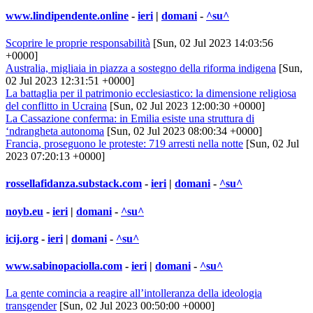
www.lindipendente.online
-
ieri
|
domani
-
^su^
Scoprire le proprie responsabilità
[Sun, 02 Jul 2023 14:03:56
+0000]
Australia, migliaia in piazza a sostegno della riforma indigena
[Sun,
02 Jul 2023 12:31:51 +0000]
La battaglia per il patrimonio ecclesiastico: la dimensione religiosa
del conflitto in Ucraina
[Sun, 02 Jul 2023 12:00:30 +0000]
La Cassazione conferma: in Emilia esiste una struttura di
‘ndrangheta autonoma
[Sun, 02 Jul 2023 08:00:34 +0000]
Francia, proseguono le proteste: 719 arresti nella notte
[Sun, 02 Jul
2023 07:20:13 +0000]
rossellafidanza.substack.com
-
ieri
|
domani
-
^su^
noyb.eu
-
ieri
|
domani
-
^su^
icij.org
-
ieri
|
domani
-
^su^
www.sabinopaciolla.com
-
ieri
|
domani
-
^su^
La gente comincia a reagire all’intolleranza della ideologia
transgender
[Sun, 02 Jul 2023 00:50:00 +0000]