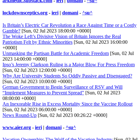
arkmedic.substack.com
-
ieri
|
domani
-
^su^
lockdownsceptics.org
-
ieri
|
domani
-
^su^
Is Britain’s Electric Car Revolution a Race Against Time or a Costly
Gamble?
[Sun, 02 Jul 2023 18:00:00 +0000]
The Woke Left’s Divisive Vision of Britain Ignores the Real
Patriotism Felt by Ethnic Minorities
[Sun, 02 Jul 2023 16:00:00
+0000]
Unmasking the Partisan Battle for Academic Freedom
[Sun, 02 Jul
2023 14:00:00 +0000]
Ipso’s Jeremy Clarkson Ruling is a Major Blow For Press Freedom
[Sun, 02 Jul 2023 12:00:00 +0000]
Why Are University Students So Oddly Passive and Disengaged?
[Sun, 02 Jul 2023 10:00:00 +0000]
German Government to Begin Surveillance of RSV and Will
“Implement Measures to Prevent Spread”
[Sun, 02 Jul 2023
08:00:00 +0000]
An Inexorable Rise in Excess Mortality Since the Vaccine Rollout
[Sun, 02 Jul 2023 06:00:00 +0000]
News Round-Up
[Sun, 02 Jul 2023 00:26:22 +0000]
www.aier.org
-
ieri
|
domani
-
^su^
Vacation Ownership: The Wolf of the Vacation Industry
[Sun, 02 Jul