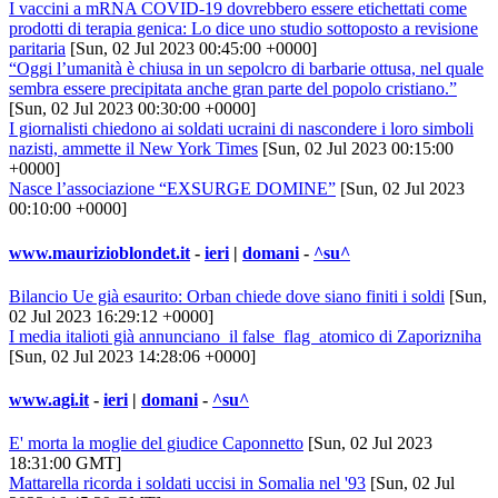
I vaccini a mRNA COVID-19 dovrebbero essere etichettati come
prodotti di terapia genica: Lo dice uno studio sottoposto a revisione
paritaria
[Sun, 02 Jul 2023 00:45:00 +0000]
“Oggi l’umanità è chiusa in un sepolcro di barbarie ottusa, nel quale
sembra essere precipitata anche gran parte del popolo cristiano.”
[Sun, 02 Jul 2023 00:30:00 +0000]
I giornalisti chiedono ai soldati ucraini di nascondere i loro simboli
nazisti, ammette il New York Times
[Sun, 02 Jul 2023 00:15:00
+0000]
Nasce l’associazione “EXSURGE DOMINE”
[Sun, 02 Jul 2023
00:10:00 +0000]
www.maurizioblondet.it
-
ieri
|
domani
-
^su^
Bilancio Ue già esaurito: Orban chiede dove siano finiti i soldi
[Sun,
02 Jul 2023 16:29:12 +0000]
I media italioti già annunciano il false flag atomico di Zaporizniha
[Sun, 02 Jul 2023 14:28:06 +0000]
www.agi.it
-
ieri
|
domani
-
^su^
E' morta la moglie del giudice Caponnetto
[Sun, 02 Jul 2023
18:31:00 GMT]
Mattarella ricorda i soldati uccisi in Somalia nel '93
[Sun, 02 Jul