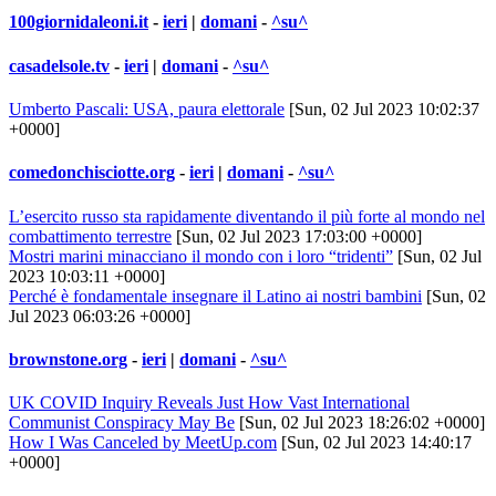
100giornidaleoni.it
-
ieri
|
domani
-
^su^
casadelsole.tv
-
ieri
|
domani
-
^su^
Umberto Pascali: USA, paura elettorale
[Sun, 02 Jul 2023 10:02:37
+0000]
comedonchisciotte.org
-
ieri
|
domani
-
^su^
L’esercito russo sta rapidamente diventando il più forte al mondo nel
combattimento terrestre
[Sun, 02 Jul 2023 17:03:00 +0000]
Mostri marini minacciano il mondo con i loro “tridenti”
[Sun, 02 Jul
2023 10:03:11 +0000]
Perché è fondamentale insegnare il Latino ai nostri bambini
[Sun, 02
Jul 2023 06:03:26 +0000]
brownstone.org
-
ieri
|
domani
-
^su^
UK COVID Inquiry Reveals Just How Vast International
Communist Conspiracy May Be
[Sun, 02 Jul 2023 18:26:02 +0000]
How I Was Canceled by MeetUp.com
[Sun, 02 Jul 2023 14:40:17
+0000]