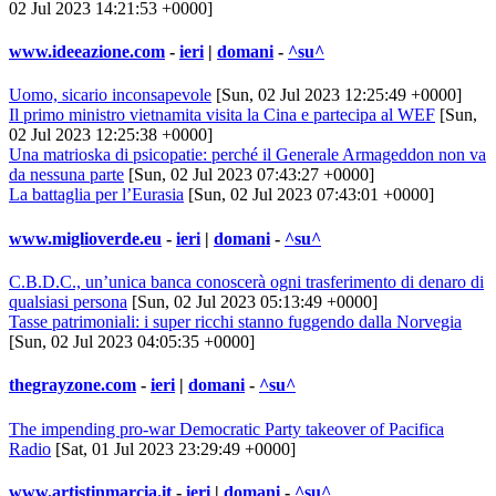
02 Jul 2023 14:21:53 +0000]
www.ideeazione.com
-
ieri
|
domani
-
^su^
Uomo, sicario inconsapevole
[Sun, 02 Jul 2023 12:25:49 +0000]
Il primo ministro vietnamita visita la Cina e partecipa al WEF
[Sun,
02 Jul 2023 12:25:38 +0000]
Una matrioska di psicopatie: perché il Generale Armageddon non va
da nessuna parte
[Sun, 02 Jul 2023 07:43:27 +0000]
La battaglia per l’Eurasia
[Sun, 02 Jul 2023 07:43:01 +0000]
www.miglioverde.eu
-
ieri
|
domani
-
^su^
C.B.D.C., un’unica banca conoscerà ogni trasferimento di denaro di
qualsiasi persona
[Sun, 02 Jul 2023 05:13:49 +0000]
Tasse patrimoniali: i super ricchi stanno fuggendo dalla Norvegia
[Sun, 02 Jul 2023 04:05:35 +0000]
thegrayzone.com
-
ieri
|
domani
-
^su^
The impending pro-war Democratic Party takeover of Pacifica
Radio
[Sat, 01 Jul 2023 23:29:49 +0000]
www.artistinmarcia.it
-
ieri
|
domani
-
^su^