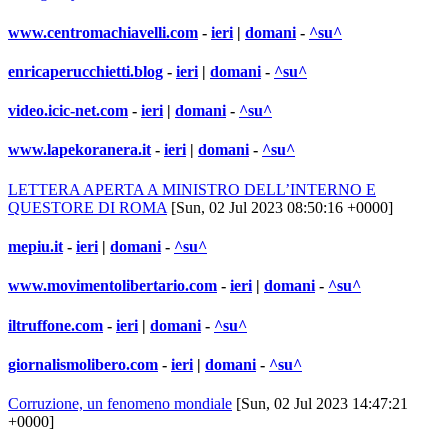
www.centromachiavelli.com
-
ieri
|
domani
-
^su^
enricaperucchietti.blog
-
ieri
|
domani
-
^su^
video.icic-net.com
-
ieri
|
domani
-
^su^
www.lapekoranera.it
-
ieri
|
domani
-
^su^
LETTERA APERTA A MINISTRO DELL’INTERNO E
QUESTORE DI ROMA
[Sun, 02 Jul 2023 08:50:16 +0000]
mepiu.it
-
ieri
|
domani
-
^su^
www.movimentolibertario.com
-
ieri
|
domani
-
^su^
iltruffone.com
-
ieri
|
domani
-
^su^
giornalismolibero.com
-
ieri
|
domani
-
^su^
Corruzione, un fenomeno mondiale
[Sun, 02 Jul 2023 14:47:21
+0000]