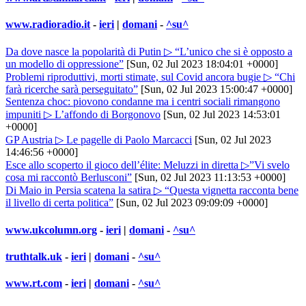
www.radioradio.it
-
ieri
|
domani
-
^su^
Da dove nasce la popolarità di Putin ▷ “L’unico che si è opposto a
un modello di oppressione”
[Sun, 02 Jul 2023 18:04:01 +0000]
Problemi riproduttivi, morti stimate, sul Covid ancora bugie ▷ “Chi
farà ricerche sarà perseguitato”
[Sun, 02 Jul 2023 15:00:47 +0000]
Sentenza choc: piovono condanne ma i centri sociali rimangono
impuniti ▷ L’affondo di Borgonovo
[Sun, 02 Jul 2023 14:53:01
+0000]
GP Austria ▷ Le pagelle di Paolo Marcacci
[Sun, 02 Jul 2023
14:46:56 +0000]
Esce allo scoperto il gioco dell’élite: Meluzzi in diretta ▷”Vi svelo
cosa mi raccontò Berlusconi”
[Sun, 02 Jul 2023 11:13:53 +0000]
Di Maio in Persia scatena la satira ▷ “Questa vignetta racconta bene
il livello di certa politica”
[Sun, 02 Jul 2023 09:09:09 +0000]
www.ukcolumn.org
-
ieri
|
domani
-
^su^
truthtalk.uk
-
ieri
|
domani
-
^su^
www.rt.com
-
ieri
|
domani
-
^su^