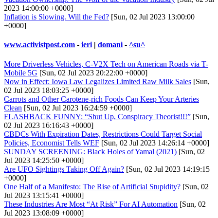
2023 14:00:00 +0000]
Inflation is Slowing. Will the Fed?
[Sun, 02 Jul 2023 13:00:00
+0000]
www.activistpost.com
-
ieri
|
domani
-
^su^
More Driverless Vehicles, C-V2X Tech on American Roads via T-
Mobile 5G
[Sun, 02 Jul 2023 20:22:00 +0000]
Now in Effect: Iowa Law Legalizes Limited Raw Milk Sales
[Sun,
02 Jul 2023 18:03:25 +0000]
Carrots and Other Carotene-rich Foods Can Keep Your Arteries
Clean
[Sun, 02 Jul 2023 16:24:59 +0000]
FLASHBACK FUNNY: “Shut Up, Conspiracy Theorist!!!”
[Sun,
02 Jul 2023 16:16:43 +0000]
CBDCs With Expiration Dates, Restrictions Could Target Social
Policies, Economist Tells WEF
[Sun, 02 Jul 2023 14:26:14 +0000]
SUNDAY SCREENING: Black Holes of Yamal (2021)
[Sun, 02
Jul 2023 14:25:50 +0000]
Are UFO Sightings Taking Off Again?
[Sun, 02 Jul 2023 14:19:15
+0000]
One Half of a Manifesto: The Rise of Artificial Stupidity?
[Sun, 02
Jul 2023 13:15:41 +0000]
These Industries Are Most “At Risk” For AI Automation
[Sun, 02
Jul 2023 13:08:09 +0000]