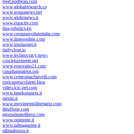
feed.podbean.com
www.globalresearch.ca
www.gospanews.net
www.globonews.it
www.euractiv.com
dna-robotics.eu
www.ceraunavoltainitalia.com
www.limesonline.com
www.imolaoggi.it
dailyclout.io
www.technocracy.news
coscienzeinrete.net
www.renovatio21.com
canadianpatriot.org
www.centromachiavelli.com
enricaperucchietti.blog
video.icic-net.com
www.lapekoranera.it
mepiu.it
www.movimentolibertario.com
iltruffone.com
giornalismolibero.com
www.opinione.it
www.ndmagazine.it
ultimabozza.it