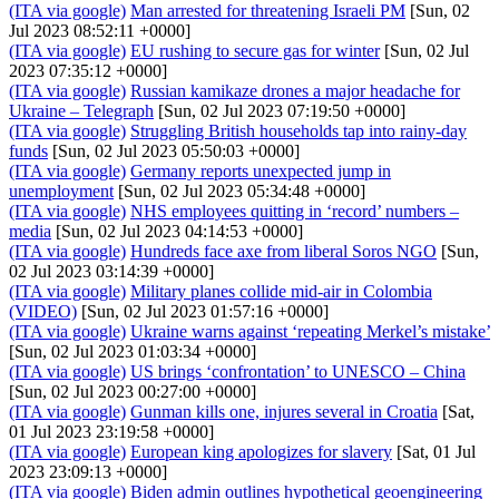
(ITA via google)
Man arrested for threatening Israeli PM
[Sun, 02
Jul 2023 08:52:11 +0000]
(ITA via google)
EU rushing to secure gas for winter
[Sun, 02 Jul
2023 07:35:12 +0000]
(ITA via google)
Russian kamikaze drones a major headache for
Ukraine – Telegraph
[Sun, 02 Jul 2023 07:19:50 +0000]
(ITA via google)
Struggling British households tap into rainy-day
funds
[Sun, 02 Jul 2023 05:50:03 +0000]
(ITA via google)
Germany reports unexpected jump in
unemployment
[Sun, 02 Jul 2023 05:34:48 +0000]
(ITA via google)
NHS employees quitting in ‘record’ numbers –
media
[Sun, 02 Jul 2023 04:14:53 +0000]
(ITA via google)
Hundreds face axe from liberal Soros NGO
[Sun,
02 Jul 2023 03:14:39 +0000]
(ITA via google)
Military planes collide mid-air in Colombia
(VIDEO)
[Sun, 02 Jul 2023 01:57:16 +0000]
(ITA via google)
Ukraine warns against ‘repeating Merkel’s mistake’
[Sun, 02 Jul 2023 01:03:34 +0000]
(ITA via google)
US brings ‘confrontation’ to UNESCO – China
[Sun, 02 Jul 2023 00:27:00 +0000]
(ITA via google)
Gunman kills one, injures several in Croatia
[Sat,
01 Jul 2023 23:19:58 +0000]
(ITA via google)
European king apologizes for slavery
[Sat, 01 Jul
2023 23:09:13 +0000]
(ITA via google)
Biden admin outlines hypothetical geoengineering