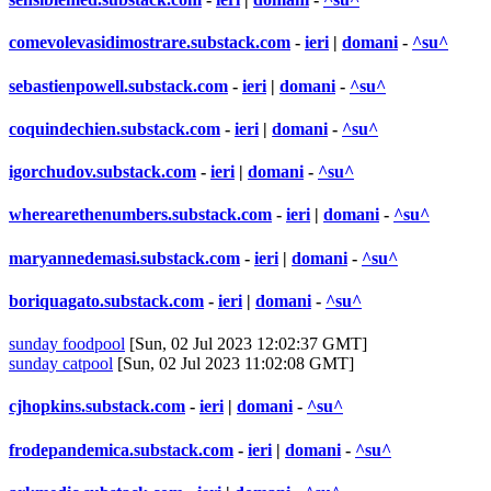
comevolevasidimostrare.substack.com
-
ieri
|
domani
-
^su^
sebastienpowell.substack.com
-
ieri
|
domani
-
^su^
coquindechien.substack.com
-
ieri
|
domani
-
^su^
igorchudov.substack.com
-
ieri
|
domani
-
^su^
wherearethenumbers.substack.com
-
ieri
|
domani
-
^su^
maryannedemasi.substack.com
-
ieri
|
domani
-
^su^
boriquagato.substack.com
-
ieri
|
domani
-
^su^
sunday foodpool
[Sun, 02 Jul 2023 12:02:37 GMT]
sunday catpool
[Sun, 02 Jul 2023 11:02:08 GMT]
cjhopkins.substack.com
-
ieri
|
domani
-
^su^
frodepandemica.substack.com
-
ieri
|
domani
-
^su^