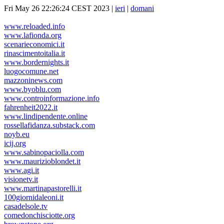
Fri May 26 22:26:24 CEST 2023 |
ieri
|
domani
www.reloaded.info
www.lafionda.org
scenarieconomici.it
rinascimentoitalia.it
www.bordernights.it
luogocomune.net
mazzoninews.com
www.byoblu.com
www.controinformazione.info
fahrenheit2022.it
www.lindipendente.online
rossellafidanza.substack.com
noyb.eu
icij.org
www.sabinopaciolla.com
www.maurizioblondet.it
www.agi.it
visionetv.it
www.martinapastorelli.it
100giornidaleoni.it
casadelsole.tv
comedonchisciotte.org