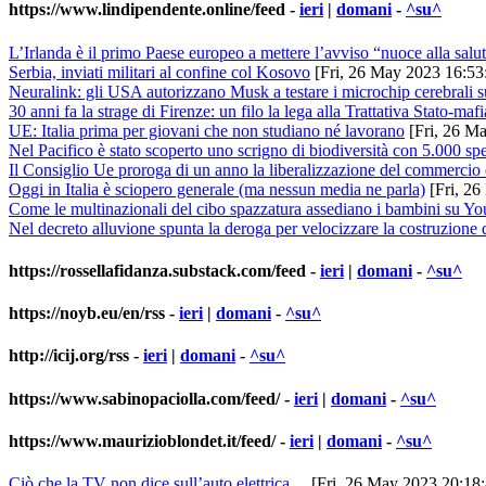
https://www.lindipendente.online/feed
-
ieri
|
domani
-
^su^
L’Irlanda è il primo Paese europeo a mettere l’avviso “nuoce alla salut
Serbia, inviati militari al confine col Kosovo
[Fri, 26 May 2023 16:53
Neuralink: gli USA autorizzano Musk a testare i microchip cerebrali 
30 anni fa la strage di Firenze: un filo la lega alla Trattativa Stato-mafi
UE: Italia prima per giovani che non studiano né lavorano
[Fri, 26 M
Nel Pacifico è stato scoperto uno scrigno di biodiversità con 5.000 sp
Il Consiglio Ue proroga di un anno la liberalizzazione del commercio
Oggi in Italia è sciopero generale (ma nessun media ne parla)
[Fri, 26
Come le multinazionali del cibo spazzatura assediano i bambini su Y
Nel decreto alluvione spunta la deroga per velocizzare la costruzione di
https://rossellafidanza.substack.com/feed
-
ieri
|
domani
-
^su^
https://noyb.eu/en/rss
-
ieri
|
domani
-
^su^
http://icij.org/rss
-
ieri
|
domani
-
^su^
https://www.sabinopaciolla.com/feed/
-
ieri
|
domani
-
^su^
https://www.maurizioblondet.it/feed/
-
ieri
|
domani
-
^su^
Ciò che la TV non dice sull’auto elettrica…
[Fri, 26 May 2023 20:18