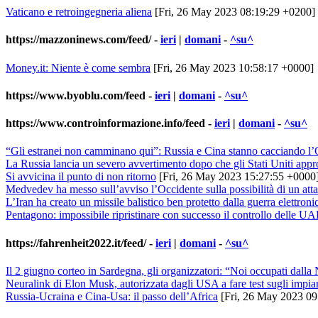
Vaticano e retroingegneria aliena
[Fri, 26 May 2023 08:19:29 +0200]
https://mazzoninews.com/feed/
-
ieri
|
domani
-
^su^
Money.it: Niente è come sembra
[Fri, 26 May 2023 10:58:17 +0000]
https://www.byoblu.com/feed
-
ieri
|
domani
-
^su^
https://www.controinformazione.info/feed
-
ieri
|
domani
-
^su^
“Gli estranei non camminano qui”: Russia e Cina stanno cacciando l’O
La Russia lancia un severo avvertimento dopo che gli Stati Uniti appr
Si avvicina il punto di non ritorno
[Fri, 26 May 2023 15:27:55 +0000
Medvedev ha messo sull’avviso l’Occidente sulla possibilità di un att
L’Iran ha creato un missile balistico ben protetto dalla guerra elettron
Pentagono: impossibile ripristinare con successo il controllo delle UAF 
https://fahrenheit2022.it/feed/
-
ieri
|
domani
-
^su^
Il 2 giugno corteo in Sardegna, gli organizzatori: “Noi occupati dalla 
Neuralink di Elon Musk, autorizzata dagli USA a fare test sugli impia
Russia-Ucraina e Cina-Usa: il passo dell’Africa
[Fri, 26 May 2023 09