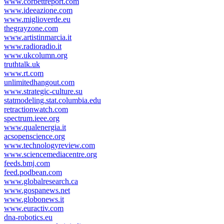
www.corbettreport.com
www.ideeazione.com
www.miglioverde.eu
thegrayzone.com
www.artistinmarcia.it
www.radioradio.it
www.ukcolumn.org
truthtalk.uk
www.rt.com
unlimitedhangout.com
www.strategic-culture.su
statmodeling.stat.columbia.edu
retractionwatch.com
spectrum.ieee.org
www.qualenergia.it
acsopenscience.org
www.technologyreview.com
www.sciencemediacentre.org
feeds.bmj.com
feed.podbean.com
www.globalresearch.ca
www.gospanews.net
www.globonews.it
www.euractiv.com
dna-robotics.eu