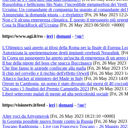
Russofobia e bellicismo filo Nato: l’incredibile metamorfosi dei Verdi
Ucraina: Un comandante di compagnia ha sparato al comandante del bat
Annunziata: la domanda giusta – e rivelatrice
[Fri, 26 May 2023 12:2
Non c’è alcuna emergenza climatica. È questo il messaggio più urgent
Cosa fa BlackRock all’Ucraina
[Fri, 26 May 2023 06:50:01 +0000]
https://www.agi.it/rss
-
ieri
|
domani
-
^su^
L'Olimpico sarà aperto ai tifosi della Roma per la finale di Europa Le
Autorizzata la sperimentazione degli impianti cerebrali Neuralink
[Fr
In Corea un passeggero ha aperto un'uscita di emergenza di un aereo i
Il bar della nipote del boss che spacca Buccinasco
[Fri, 26 May 2023
Che fine fanno le aziende confiscate alla mafia
[Fri, 26 May 2023 15
Il chip nel cervello e il rischio dell'effetto Orwell
[Fri, 26 May 2023 
Attacco hacker al ministero del Made in Italy
[Fri, 26 May 2023 14:
Orrore in Cambogia, un uomo è stato divorato dai morsi di 40 coccodri
Chi sono i 5 finalisti del Premio Campiello 2023
[Fri, 26 May 2023 
Liberi settecento malati di mente ad alta pericolosità sociale
[Fri, 26 
https://visionetv.it/feed
-
ieri
|
domani
-
^su^
Altre voci da Artyomovsk
[Fri, 26 May 2023 18:21:10 +0000]
In Georgia possibile nuovo fronte contro la Russia
[Fri, 26 May 2023
Toscano Raddoppia – Live con Francesco Toscano – 26 Maggio 202