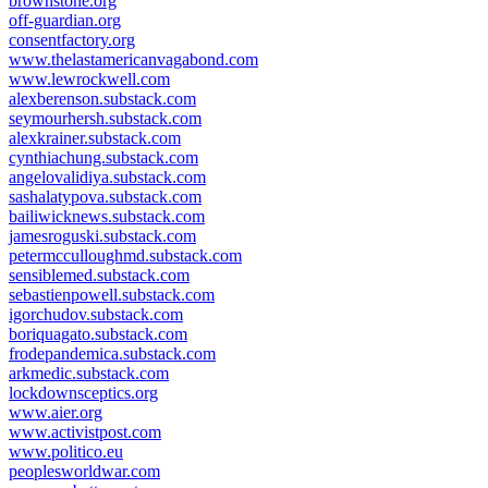
brownstone.org
off-guardian.org
consentfactory.org
www.thelastamericanvagabond.com
www.lewrockwell.com
alexberenson.substack.com
seymourhersh.substack.com
alexkrainer.substack.com
cynthiachung.substack.com
angelovalidiya.substack.com
sashalatypova.substack.com
bailiwicknews.substack.com
jamesroguski.substack.com
petermcculloughmd.substack.com
sensiblemed.substack.com
sebastienpowell.substack.com
igorchudov.substack.com
boriquagato.substack.com
frodepandemica.substack.com
arkmedic.substack.com
lockdownsceptics.org
www.aier.org
www.activistpost.com
www.politico.eu
peoplesworldwar.com