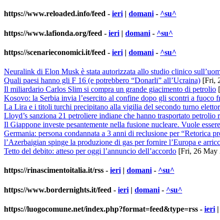
https://www.reloaded.info/feed
-
ieri
|
domani
-
^su^
https://www.lafionda.org/feed
-
ieri
|
domani
-
^su^
https://scenarieconomici.it/feed
-
ieri
|
domani
-
^su^
Neuralink di Elon Musk è stata autorizzata allo studio clinico sull’uo
Quali paesi hanno gli F 16 (e potrebbero “Donarli” all’Ucraina)
[Fri,
Il miliardario Carlos Slim si compra un grande giacimento di petrolio
[
Kosovo: la Serbia invia l’esercito al confine dopo gli scontri a fuoco f
La Lira e i titoli turchi precipitano alla vigilia del secondo turno eletto
Lloyd’s sanziona 21 petroliere indiane che hanno trasportato petrolio 
Il Giappone investe pesantemente nella fusione nucleare. Vuole essere
Germania: persona condannata a 3 anni di reclusione per “Retorica pr
l’Azerbaigian spinge la produzione di gas per fornire l’Europa e arricc
Tetto del debito: atteso per oggi l’annuncio dell’accordo
[Fri, 26 May
https://rinascimentoitalia.it/rss
-
ieri
|
domani
-
^su^
https://www.bordernights.it/feed
-
ieri
|
domani
-
^su^
https://luogocomune.net/index.php?format=feed&type=rss
-
ieri