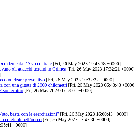
ccidente dall’Asia centrale
[Fri, 26 May 2023 19:43:58 +0000]
ovano gli attacchi ucraini in Crimea
[Fri, 26 May 2023 17:32:21 +0000
]
acco nucleare preventivo
[Fri, 26 May 2023 10:32:22 +0000]
ica con una gittata di 2000 chilometri
[Fri, 26 May 2023 06:48:48 +0000
sui territori
[Fri, 26 May 2023 05:59:01 +0000]
Nato, basta con le esercitazioni”
[Fri, 26 May 2023 16:00:43 +0000]
nti cerebrali nell’uomo
[Fri, 26 May 2023 13:43:30 +0000]
:05:41 +0000]