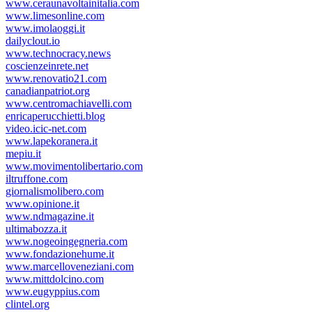
www.ceraunavoltainitalia.com
www.limesonline.com
www.imolaoggi.it
dailyclout.io
www.technocracy.news
coscienzeinrete.net
www.renovatio21.com
canadianpatriot.org
www.centromachiavelli.com
enricaperucchietti.blog
video.icic-net.com
www.lapekoranera.it
mepiu.it
www.movimentolibertario.com
iltruffone.com
giornalismolibero.com
www.opinione.it
www.ndmagazine.it
ultimabozza.it
www.nogeoingegneria.com
www.fondazionehume.it
www.marcelloveneziani.com
www.mittdolcino.com
www.eugyppius.com
clintel.org