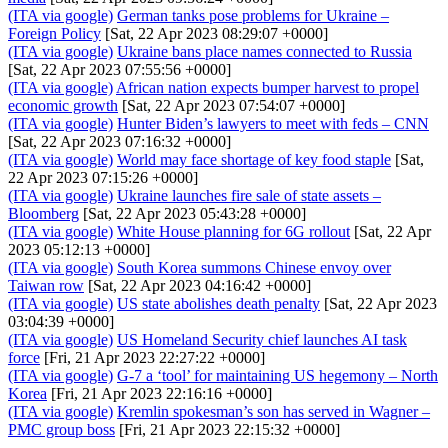
(ITA via google)
German tanks pose problems for Ukraine –
Foreign Policy
[Sat, 22 Apr 2023 08:29:07 +0000]
(ITA via google)
Ukraine bans place names connected to Russia
[Sat, 22 Apr 2023 07:55:56 +0000]
(ITA via google)
African nation expects bumper harvest to propel
economic growth
[Sat, 22 Apr 2023 07:54:07 +0000]
(ITA via google)
Hunter Biden’s lawyers to meet with feds – CNN
[Sat, 22 Apr 2023 07:16:32 +0000]
(ITA via google)
World may face shortage of key food staple
[Sat,
22 Apr 2023 07:15:26 +0000]
(ITA via google)
Ukraine launches fire sale of state assets –
Bloomberg
[Sat, 22 Apr 2023 05:43:28 +0000]
(ITA via google)
White House planning for 6G rollout
[Sat, 22 Apr
2023 05:12:13 +0000]
(ITA via google)
South Korea summons Chinese envoy over
Taiwan row
[Sat, 22 Apr 2023 04:16:42 +0000]
(ITA via google)
US state abolishes death penalty
[Sat, 22 Apr 2023
03:04:39 +0000]
(ITA via google)
US Homeland Security chief launches AI task
force
[Fri, 21 Apr 2023 22:27:22 +0000]
(ITA via google)
G-7 a ‘tool’ for maintaining US hegemony – North
Korea
[Fri, 21 Apr 2023 22:16:16 +0000]
(ITA via google)
Kremlin spokesman’s son has served in Wagner –
PMC group boss
[Fri, 21 Apr 2023 22:15:32 +0000]