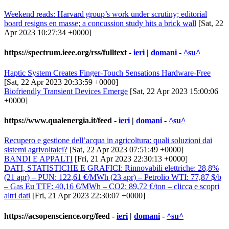
Weekend reads: Harvard group’s work under scrutiny; editorial
board resigns en masse; a concussion study hits a brick wall
[Sat, 22
Apr 2023 10:27:34 +0000]
https://spectrum.ieee.org/rss/fulltext
-
ieri
|
domani
-
^su^
Haptic System Creates Finger-Touch Sensations Hardware-Free​
[Sat, 22 Apr 2023 20:33:59 +0000]
Biofriendly Transient Devices Emerge
[Sat, 22 Apr 2023 15:00:06
+0000]
https://www.qualenergia.it/feed
-
ieri
|
domani
-
^su^
Recupero e gestione dell’acqua in agricoltura: quali soluzioni dai
sistemi agrivoltaici?
[Sat, 22 Apr 2023 07:51:49 +0000]
BANDI E APPALTI
[Fri, 21 Apr 2023 22:30:13 +0000]
DATI, STATISTICHE E GRAFICI: Rinnovabili elettriche: 28,8%
(21 apr) – PUN: 122,61 €/MWh (23 apr) – Petrolio WTI: 77,87 $/b
– Gas Eu TTF: 40,16 €/MWh – CO2: 89,72 €/ton – clicca e scopri
altri dati
[Fri, 21 Apr 2023 22:30:07 +0000]
https://acsopenscience.org/feed
-
ieri
|
domani
-
^su^