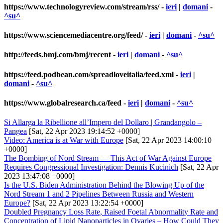
https://www.technologyreview.com/stream/rss/
-
ieri
|
domani
-
^su^
https://www.sciencemediacentre.org/feed/
-
ieri
|
domani
-
^su^
http://feeds.bmj.com/bmj/recent
-
ieri
|
domani
-
^su^
https://feed.podbean.com/spreadloveitalia/feed.xml
-
ieri
|
domani
-
^su^
https://www.globalresearch.ca/feed
-
ieri
|
domani
-
^su^
Si Allarga la Ribellione all’Impero del Dollaro | Grandangolo –
Pangea
[Sat, 22 Apr 2023 19:14:52 +0000]
Video: America is at War with Europe
[Sat, 22 Apr 2023 14:00:10
+0000]
The Bombing of Nord Stream — This Act of War Against Europe
Requires Congressional Investigation: Dennis Kucinich
[Sat, 22 Apr
2023 13:47:08 +0000]
Is the U.S. Biden Administration Behind the Blowing Up of the
Nord Stream 1 and 2 Pipelines Between Russia and Western
Europe?
[Sat, 22 Apr 2023 13:22:54 +0000]
Doubled Pregnancy Loss Rate, Raised Foetal Abnormality Rate and
Concentration of Lipid Nanoparticles in Ovaries – How Could They