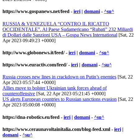
https://www.gospanews.net/feed
-
ieri
|
domani
-
^su^
RUSSIA & VENEZUELA “CONTRO IL RICATTO
OCCIDENTALE”. Al Paese Sudamericano “Rubati” 232 Miliardi
di Dollari dalle Sanzioni USA – Gospa News International
[Sat, 22
Apr 2023 09:49:23 +0000]
http://www.globonews.it/feed/
-
ieri
|
domani
-
^su^
https://www.euractiv.com/feed/
-
ieri
|
domani
-
^su^
Russia crosses new lines in crackdown on Putin’s enemies
[Sat, 22
Apr 2023 05:57:44 +0000]
Allies move to bolster Ukrainian tank forces ahead of
counteroffensive
[Sat, 22 Apr 2023 05:21:45 +0000]
US alerts European countries to Russian sanctions evasion
[Sat, 22
Apr 2023 05:00:08 +0000]
https://dna-robotics.eu/feed
-
ieri
|
domani
-
^su^
https://www.ceraunavoltainitalia.com/blog-feed.xml
-
ieri
|
domani
-
^su^