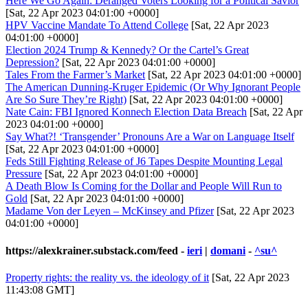
Here We Go Again: Deranged Voters Looking for a Political Savior
[Sat, 22 Apr 2023 04:01:00 +0000]
HPV Vaccine Mandate To Attend College
[Sat, 22 Apr 2023
04:01:00 +0000]
Election 2024 Trump & Kennedy? Or the Cartel’s Great
Depression?
[Sat, 22 Apr 2023 04:01:00 +0000]
Tales From the Farmer’s Market
[Sat, 22 Apr 2023 04:01:00 +0000]
The American Dunning-Kruger Epidemic (Or Why Ignorant People
Are So Sure They’re Right)
[Sat, 22 Apr 2023 04:01:00 +0000]
Nate Cain: FBI Ignored Konnech Election Data Breach
[Sat, 22 Apr
2023 04:01:00 +0000]
Say What?! ‘Transgender’ Pronouns Are a War on Language Itself
[Sat, 22 Apr 2023 04:01:00 +0000]
Feds Still Fighting Release of J6 Tapes Despite Mounting Legal
Pressure
[Sat, 22 Apr 2023 04:01:00 +0000]
A Death Blow Is Coming for the Dollar and People Will Run to
Gold
[Sat, 22 Apr 2023 04:01:00 +0000]
Madame Von der Leyen – McKinsey and Pfizer
[Sat, 22 Apr 2023
04:01:00 +0000]
https://alexkrainer.substack.com/feed
-
ieri
|
domani
-
^su^
Property rights: the reality vs. the ideology of it
[Sat, 22 Apr 2023
11:43:08 GMT]