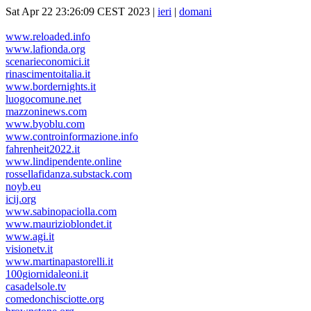
Sat Apr 22 23:26:09 CEST 2023 |
ieri
|
domani
www.reloaded.info
www.lafionda.org
scenarieconomici.it
rinascimentoitalia.it
www.bordernights.it
luogocomune.net
mazzoninews.com
www.byoblu.com
www.controinformazione.info
fahrenheit2022.it
www.lindipendente.online
rossellafidanza.substack.com
noyb.eu
icij.org
www.sabinopaciolla.com
www.maurizioblondet.it
www.agi.it
visionetv.it
www.martinapastorelli.it
100giornidaleoni.it
casadelsole.tv
comedonchisciotte.org