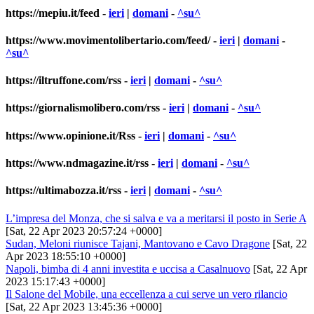
https://mepiu.it/feed
-
ieri
|
domani
-
^su^
https://www.movimentolibertario.com/feed/
-
ieri
|
domani
-
^su^
https://iltruffone.com/rss
-
ieri
|
domani
-
^su^
https://giornalismolibero.com/rss
-
ieri
|
domani
-
^su^
https://www.opinione.it/Rss
-
ieri
|
domani
-
^su^
https://www.ndmagazine.it/rss
-
ieri
|
domani
-
^su^
https://ultimabozza.it/rss
-
ieri
|
domani
-
^su^
L’impresa del Monza, che si salva e va a meritarsi il posto in Serie A
[Sat, 22 Apr 2023 20:57:24 +0000]
Sudan, Meloni riunisce Tajani, Mantovano e Cavo Dragone
[Sat, 22
Apr 2023 18:55:10 +0000]
Napoli, bimba di 4 anni investita e uccisa a Casalnuovo
[Sat, 22 Apr
2023 15:17:43 +0000]
Il Salone del Mobile, una eccellenza a cui serve un vero rilancio
[Sat, 22 Apr 2023 13:45:36 +0000]