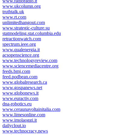
www.radioradio.it
www.ukcolumn.org
truthtalk.uk
www.rt.com
unlimitedhangout.com
www.strategic-culture.su
statmodeling.stat.columbia.edu
retractionwatch.com
spectrum.ieee.org
www.qualenergia.it
acsopenscience.org
www.technologyreview.com
www.sciencemediacentre.org
feeds.bmj.com
feed.podbean.com
www.globalresearch.ca
www.gospanews.net
www.globonews.it
www.euractiv.com
dna-robotics.eu
www.ceraunavoltainitalia.com
www.limesonline.com
www.imolaoggi.it
dailyclout.io
www.technocracy.news