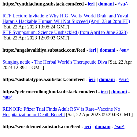
https://cynthiachung.substack.com/feed
-
ieri
|
domani
-
^su^
RTF Lecture Invitation: Why H.G. Wells' World Brain and Yuval
Harari's Hackable Human Will Not Succeed (April 23 at 2pm ET)
[Sat, 22 Apr 2023 13:05:24 GMT]
RTF Symposium: Science Unshackled (from April to June 2023)
[Sat, 22 Apr 2023 12:09:03 GMT]
https://angelovalidiya.substack.com/feed
-
ieri
|
domani
-
^su^
Stinging nettle - The Herbal World's Therapeutic Diva
[Sat, 22 Apr
2023 12:39:11 GMT]
https://sashalatypova.substack.com/feed
-
ieri
|
domani
-
^su^
https://petermcculloughmd.substack.com/feed
-
ieri
|
domani
-
^su^
RENOIR: Pfizer Trial Finds Adult RSV is Rare--Vaccine No
Hospitalization or Death Benefit
[Sat, 22 Apr 2023 09:29:03 GMT]
https://sensiblemed.substack.com/feed
-
ieri
|
domani
-
^su^