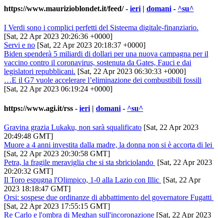
https://www.maurizioblondet.it/feed/
-
ieri
|
domani
-
^su^
I Verdi sono i complici perfetti del Sisteema digitale-finanziario.
[Sat, 22 Apr 2023 20:26:36 +0000]
Servi e no
[Sat, 22 Apr 2023 20:18:37 +0000]
Biden spenderà 5 miliardi di dollari per una nuova campagna per il
vaccino contro il coronavirus, sostenuta da Gates, Fauci e dai
legislatori repubblicani.
[Sat, 22 Apr 2023 06:30:33 +0000]
…E il G7 vuole accelerare l’eliminazione dei combustibili fossili
[Sat, 22 Apr 2023 06:19:24 +0000]
https://www.agi.it/rss
-
ieri
|
domani
-
^su^
Gravina grazia Lukaku, non sarà squalificato
[Sat, 22 Apr 2023
20:49:48 GMT]
Muore a 4 anni investita dalla madre, la donna non si è accorta di lei
[Sat, 22 Apr 2023 20:30:58 GMT]
Petra, la fragile meraviglia che si sta sbriciolando
[Sat, 22 Apr 2023
20:20:32 GMT]
Il Toro espugna l'Olimpico, 1-0 alla Lazio con Illic
[Sat, 22 Apr
2023 18:18:47 GMT]
Orsi: sospese due ordinanze di abbattimento del governatore Fugatti
[Sat, 22 Apr 2023 17:55:15 GMT]
Re Carlo e l'ombra di Meghan sull'incoronazione
[Sat, 22 Apr 2023