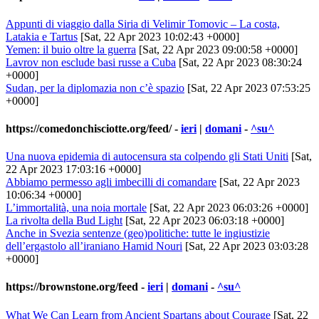
Appunti di viaggio dalla Siria di Velimir Tomovic – La costa,
Latakia e Tartus
[Sat, 22 Apr 2023 10:02:43 +0000]
Yemen: il buio oltre la guerra
[Sat, 22 Apr 2023 09:00:58 +0000]
Lavrov non esclude basi russe a Cuba
[Sat, 22 Apr 2023 08:30:24
+0000]
Sudan, per la diplomazia non c’è spazio
[Sat, 22 Apr 2023 07:53:25
+0000]
https://comedonchisciotte.org/feed/
-
ieri
|
domani
-
^su^
Una nuova epidemia di autocensura sta colpendo gli Stati Uniti
[Sat,
22 Apr 2023 17:03:16 +0000]
Abbiamo permesso agli imbecilli di comandare
[Sat, 22 Apr 2023
10:06:34 +0000]
L’immortalità, una noia mortale
[Sat, 22 Apr 2023 06:03:26 +0000]
La rivolta della Bud Light
[Sat, 22 Apr 2023 06:03:18 +0000]
Anche in Svezia sentenze (geo)politiche: tutte le ingiustizie
dell’ergastolo all’iraniano Hamid Nouri
[Sat, 22 Apr 2023 03:03:28
+0000]
https://brownstone.org/feed
-
ieri
|
domani
-
^su^
What We Can Learn from Ancient Spartans about Courage
[Sat, 22