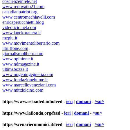
coscienzeinrete.net
www.renovatio21.com
canadianpatriot.org
www.centromachiavelli.com
enricaperucchietti.blog
video.icic-net.com
www.lapekoranera.it
mepiu.it
www.movimentolibertario.com
iltruffone.com
giornalismolibero.com
www.opinione.it
www.ndmagazine.it
ultimabozza.it
www.nogeoingegneria.com
www.fondazionehume.it
www.marcelloveneziani.com
www.mittdolcino.com
https://www.reloaded.info/feed
-
ieri
|
domani
-
^su^
https://www.lafionda.org/feed
-
ieri
|
domani
-
^su^
https://scenarieconomici.it/feed
-
ieri
|
domani
-
^su^