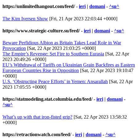
https://unlimitedhangout.com/feed/
-
ieri
|
domani
-
^su^
The Kim Iversen Show
[Fri, 21 Apr 2023 22:03:44 +0000]
https://www.strategic-culture.su/feed/
-
ieri
|
domani
-
^su^
Beware Perfidious Albion as Britain Takes Lead Role in War
Provocation
[Sat, 22 Apr 2023 21:03:25 +0000]
The Empire’s Revenge: Set Fire to Southern Eurasia
[Sat, 22 Apr
2023 20:49:26 +0000]
EU’s Withdrawal of Tariffs on Ukrainian Grain Backfires as Eastern
European Countries Rise in Opposition
[Sat, 22 Apr 2023 19:10:47
+0000]
U.S. ‘Obstructing Peace Efforts’ in Yemen: Ansarallah
[Sat, 22 Apr
2023 17:05:55 +0000]
https://statmodeling.stat.columbia.edu/feed/
-
ieri
|
domani
-
^su^
What’s up with that iron-fisted grip?
[Sat, 22 Apr 2023 13:58:32
+0000]
https://retractionwatch.com/feed/
-
ieri
|
domani
-
^su^