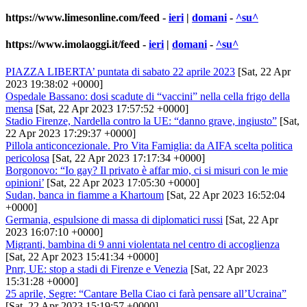
https://www.limesonline.com/feed
-
ieri
|
domani
-
^su^
https://www.imolaoggi.it/feed
-
ieri
|
domani
-
^su^
PIAZZA LIBERTA’ puntata di sabato 22 aprile 2023
[Sat, 22 Apr
2023 19:38:02 +0000]
Ospedale Bassano: dosi scadute di “vaccini” nella cella frigo della
mensa
[Sat, 22 Apr 2023 17:57:52 +0000]
Stadio Firenze, Nardella contro la UE: “danno grave, ingiusto”
[Sat,
22 Apr 2023 17:29:37 +0000]
Pillola anticoncezionale. Pro Vita Famiglia: da AIFA scelta politica
pericolosa
[Sat, 22 Apr 2023 17:17:34 +0000]
Borgonovo: “Io gay? Il privato è affar mio, ci si misuri con le mie
opinioni’
[Sat, 22 Apr 2023 17:05:30 +0000]
Sudan, banca in fiamme a Khartoum
[Sat, 22 Apr 2023 16:52:04
+0000]
Germania, espulsione di massa di diplomatici russi
[Sat, 22 Apr
2023 16:07:10 +0000]
Migranti, bambina di 9 anni violentata nel centro di accoglienza
[Sat, 22 Apr 2023 15:41:34 +0000]
Pnrr, UE: stop a stadi di Firenze e Venezia
[Sat, 22 Apr 2023
15:31:28 +0000]
25 aprile, Segre: “Cantare Bella Ciao ci farà pensare all’Ucraina”
[Sat, 22 Apr 2023 15:19:57 +0000]