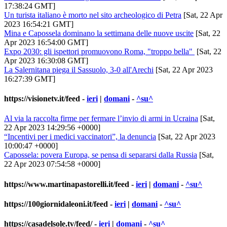
17:38:24 GMT]
Un turista italiano è morto nel sito archeologico di Petra
[Sat, 22 Apr
2023 16:54:21 GMT]
Mina e Capossela dominano la settimana delle nuove uscite
[Sat, 22
Apr 2023 16:54:00 GMT]
Expo 2030: gli ispettori promuovono Roma, "troppo bella"
[Sat, 22
Apr 2023 16:30:08 GMT]
La Salernitana piega il Sassuolo, 3-0 all'Arechi
[Sat, 22 Apr 2023
16:27:39 GMT]
https://visionetv.it/feed
-
ieri
|
domani
-
^su^
Al via la raccolta firme per fermare l’invio di armi in Ucraina
[Sat,
22 Apr 2023 14:29:56 +0000]
“Incentivi per i medici vaccinatori”, la denuncia
[Sat, 22 Apr 2023
10:00:47 +0000]
Capossela: povera Europa, se pensa di separarsi dalla Russia
[Sat,
22 Apr 2023 07:54:58 +0000]
https://www.martinapastorelli.it/feed
-
ieri
|
domani
-
^su^
https://100giornidaleoni.it/feed
-
ieri
|
domani
-
^su^
https://casadelsole.tv/feed/
-
ieri
|
domani
-
^su^