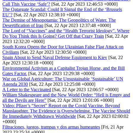
Call This Vaccine ‘Safe’?
[Sat, 22 Apr 2023 12:46:53 +0000]
The Qatargate Scandal: Could It Signal the End of the ‘Brussels
EU’?
[Sat, 22 Apr 2023 12:38:10 +0000]
The Demise of Mesopotamia: The Geopolitics of Water. The
Desertification of Iraq
[Sat, 22 Apr 2023 12:37:48 +0000]
The Lord of “Vaccines” and the “Health Terrorist Ideology”. Where
Do You Think this Is Going? Get Off that Crazy Train
[Sat, 22 Apr
2023 12:32:20 +0000]
South Korea Opens the Door for Ukrainian False Flag Attack on
Civilians
[Sat, 22 Apr 2023 12:30:50 +0000]
Spain About to Send Naval Defense Equipment to Kiev
[Sat, 22
Apr 2023 12:30:18 +0000]
Environmental Activism as a Capitalist Trojan Horse, and the Bill
Gates Factor.
[Sat, 22 Apr 2023 12:29:38 +0000]
War on Global Agriculture: The Unsustainable ‘Sustainable’ UN
Agenda 2030
[Sat, 22 Apr 2023 12:25:08 +0000]
A Letter to the Vaccinated
[Sat, 22 Apr 2023 12:06:57 +0000]
William Shakespeare and the New World Order: “Hell is Empty and
all the Devils are Here”
[Sat, 22 Apr 2023 12:01:06 +0000]
Video: Pfizer’s “Secret” Report on the Covid Vaccine. Beyond
Manslaughter. The Evidence is Overwhelming. The Vaccine Should
Be Immediately Withdrawn Worldwide
[Sat, 22 Apr 2023 02:00:02
+0000]
Filtraciones, juegos, trampas y dos armas humeantes
[Fri, 21 Apr
2023 23:25:34 +0000]