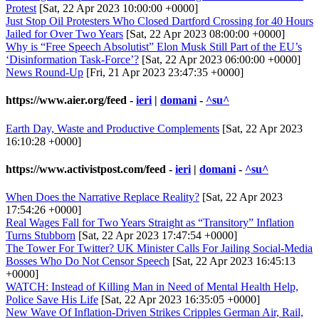
Protest
[Sat, 22 Apr 2023 10:00:00 +0000]
Just Stop Oil Protesters Who Closed Dartford Crossing for 40 Hours
Jailed for Over Two Years
[Sat, 22 Apr 2023 08:00:00 +0000]
Why is “Free Speech Absolutist” Elon Musk Still Part of the EU’s
‘Disinformation Task-Force’?
[Sat, 22 Apr 2023 06:00:00 +0000]
News Round-Up
[Fri, 21 Apr 2023 23:47:35 +0000]
https://www.aier.org/feed
-
ieri
|
domani
-
^su^
Earth Day, Waste and Productive Complements
[Sat, 22 Apr 2023
16:10:28 +0000]
https://www.activistpost.com/feed
-
ieri
|
domani
-
^su^
When Does the Narrative Replace Reality?
[Sat, 22 Apr 2023
17:54:26 +0000]
Real Wages Fall for Two Years Straight as “Transitory” Inflation
Turns Stubborn
[Sat, 22 Apr 2023 17:47:54 +0000]
The Tower For Twitter? UK Minister Calls For Jailing Social-Media
Bosses Who Do Not Censor Speech
[Sat, 22 Apr 2023 16:45:13
+0000]
WATCH: Instead of Killing Man in Need of Mental Health Help,
Police Save His Life
[Sat, 22 Apr 2023 16:35:05 +0000]
New Wave Of Inflation-Driven Strikes Cripples German Air, Rail,