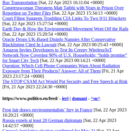
Bus Transportation
[Sat, 22 Apr 2023 16:11:04 +0000]
Congresswoman Threatens Matt Taibbi with Years in Prison Over
Reporting on Twitter Files
[Sat, 22 Apr 2023 15:34:13 +0000]
Court Filing Suggests Troubling CIA Links To Two 9/11 Hijackers
[Sat, 22 Apr 2023 15:27:54 +0000]
Earth Day & How the Environmental Movement Went Off the Rails
[Sat, 22 Apr 2023 15:20:54 +0000]
Oracle Drops UK-Based Disinfo Nannies After Conservative
Blacklisting Cited In Lawsuit
[Sat, 22 Apr 2023 00:25:43 +0000]
Amazon Invites Developers to Test Its Creepy Wireless/IoT
Network Now Covering 90% of U.S. Households; “holds promise”
for Smart City Tech
[Sat, 22 Apr 2023 00:14:21 +0000]
Question: Which Cell Phone Companies Warn About Radiation
Exposure from Their Products? Answer: All of Them
[Fri, 21 Apr
2023 23:17:24 +0000]
The STOP CSAM Act Would Put Security and Free Speech at Risk
[Fri, 21 Apr 2023 22:24:30 +0000]
https://www.politico.eu/feed/
-
ieri
|
domani
-
^su^
Frog fair draws environmentalists’ fury in France
[Sat, 22 Apr 2023
16:20:21 +0000]
Russia expels at least 20 German diplomats
[Sat, 22 Apr 2023
14:42:57 +0000]
Greece’s legislative election confirmed for May 21
[Sat, 22 Apr