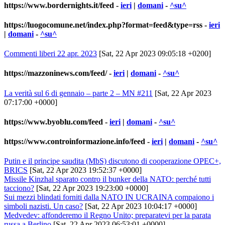
https://www.bordernights.it/feed
-
ieri
|
domani
-
^su^
https://luogocomune.net/index.php?format=feed&type=rss
-
ieri
|
domani
-
^su^
Commenti liberi 22 apr. 2023
[Sat, 22 Apr 2023 09:05:18 +0200]
https://mazzoninews.com/feed/
-
ieri
|
domani
-
^su^
La verità sul 6 di gennaio – parte 2 – MN #211
[Sat, 22 Apr 2023
07:17:00 +0000]
https://www.byoblu.com/feed
-
ieri
|
domani
-
^su^
https://www.controinformazione.info/feed
-
ieri
|
domani
-
^su^
Putin e il principe saudita (MbS) discutono di cooperazione OPEC+,
BRICS
[Sat, 22 Apr 2023 19:52:37 +0000]
Missile Kinzhal sparato contro il bunker della NATO: perché tutti
tacciono?
[Sat, 22 Apr 2023 19:23:00 +0000]
Sui mezzi blindati forniti dalla NATO IN UCRAINA compaiono i
simboli nazisti. Un caso?
[Sat, 22 Apr 2023 10:04:17 +0000]
Medvedev: affonderemo il Regno Unito; preparatevi per la parata
russa a Berlino
[Sat, 22 Apr 2023 06:53:01 +0000]