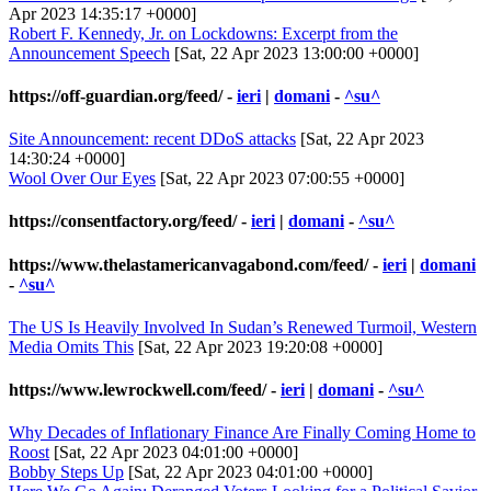
Apr 2023 14:35:17 +0000]
Robert F. Kennedy, Jr. on Lockdowns: Excerpt from the
Announcement Speech
[Sat, 22 Apr 2023 13:00:00 +0000]
https://off-guardian.org/feed/
-
ieri
|
domani
-
^su^
Site Announcement: recent DDoS attacks
[Sat, 22 Apr 2023
14:30:24 +0000]
Wool Over Our Eyes
[Sat, 22 Apr 2023 07:00:55 +0000]
https://consentfactory.org/feed/
-
ieri
|
domani
-
^su^
https://www.thelastamericanvagabond.com/feed/
-
ieri
|
domani
-
^su^
The US Is Heavily Involved In Sudan’s Renewed Turmoil, Western
Media Omits This
[Sat, 22 Apr 2023 19:20:08 +0000]
https://www.lewrockwell.com/feed/
-
ieri
|
domani
-
^su^
Why Decades of Inflationary Finance Are Finally Coming Home to
Roost
[Sat, 22 Apr 2023 04:01:00 +0000]
Bobby Steps Up
[Sat, 22 Apr 2023 04:01:00 +0000]