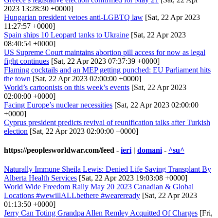
2023 13:28:30 +0000]
Hungarian president vetoes anti-LGBTQ law
[Sat, 22 Apr 2023
11:27:57 +0000]
Spain ships 10 Leopard tanks to Ukraine
[Sat, 22 Apr 2023
08:40:54 +0000]
US Supreme Court maintains abortion pill access for now as legal
fight continues
[Sat, 22 Apr 2023 07:37:39 +0000]
Flaming cocktails and an MEP getting punched: EU Parliament hits
the town
[Sat, 22 Apr 2023 02:00:00 +0000]
World’s cartoonists on this week’s events
[Sat, 22 Apr 2023
02:00:00 +0000]
Facing Europe’s nuclear necessities
[Sat, 22 Apr 2023 02:00:00
+0000]
Cyprus president predicts revival of reunification talks after Turkish
election
[Sat, 22 Apr 2023 02:00:00 +0000]
https://peoplesworldwar.com/feed
-
ieri
|
domani
-
^su^
Naturally Immune Sheila Lewis: Denied Life Saving Transplant By
Alberta Health Services
[Sat, 22 Apr 2023 19:03:08 +0000]
World Wide Freedom Rally May 20 2023 Canadian & Global
Locations #wewillALLbethere #weareready
[Sat, 22 Apr 2023
01:13:50 +0000]
Jerry Can Toting Grandpa Allen Remley Acquitted Of Charges
[Fri,