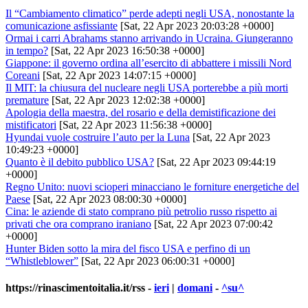
Il “Cambiamento climatico” perde adepti negli USA, nonostante la
comunicazione asfissiante
[Sat, 22 Apr 2023 20:03:28 +0000]
Ormai i carri Abrahams stanno arrivando in Ucraina. Giungeranno
in tempo?
[Sat, 22 Apr 2023 16:50:38 +0000]
Giappone: il governo ordina all’esercito di abbattere i missili Nord
Coreani
[Sat, 22 Apr 2023 14:07:15 +0000]
Il MIT: la chiusura del nucleare negli USA porterebbe a più morti
premature
[Sat, 22 Apr 2023 12:02:38 +0000]
Apologia della maestra, del rosario e della demistificazione dei
mistificatori
[Sat, 22 Apr 2023 11:56:38 +0000]
Hyundai vuole costruire l’auto per la Luna
[Sat, 22 Apr 2023
10:49:23 +0000]
Quanto è il debito pubblico USA?
[Sat, 22 Apr 2023 09:44:19
+0000]
Regno Unito: nuovi scioperi minacciano le forniture energetiche del
Paese
[Sat, 22 Apr 2023 08:00:30 +0000]
Cina: le aziende di stato comprano più petrolio russo rispetto ai
privati che ora comprano iraniano
[Sat, 22 Apr 2023 07:00:42
+0000]
Hunter Biden sotto la mira del fisco USA e perfino di un
“Whistleblower”
[Sat, 22 Apr 2023 06:00:31 +0000]
https://rinascimentoitalia.it/rss
-
ieri
|
domani
-
^su^