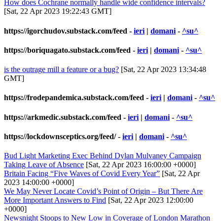
How does Cochrane normally handle wide confidence intervals?
[Sat, 22 Apr 2023 19:22:43 GMT]
https://igorchudov.substack.com/feed
-
ieri
|
domani
-
^su^
https://boriquagato.substack.com/feed
-
ieri
|
domani
-
^su^
is the outrage mill a feature or a bug?
[Sat, 22 Apr 2023 13:34:48
GMT]
https://frodepandemica.substack.com/feed
-
ieri
|
domani
-
^su^
https://arkmedic.substack.com/feed
-
ieri
|
domani
-
^su^
https://lockdownsceptics.org/feed/
-
ieri
|
domani
-
^su^
Bud Light Marketing Exec Behind Dylan Mulvaney Campaign
Taking Leave of Absence
[Sat, 22 Apr 2023 16:00:00 +0000]
Britain Facing “Five Waves of Covid Every Year”
[Sat, 22 Apr
2023 14:00:00 +0000]
We May Never Locate Covid’s Point of Origin – But There Are
More Important Answers to Find
[Sat, 22 Apr 2023 12:00:00
+0000]
Newsnight Stoops to New Low in Coverage of London Marathon