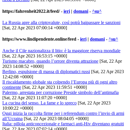
https://fahrenheit2022.it/feed/
-
ieri
|
domani
-
^su^
La Russia apre alla criptovalute, così potrà baipassare le sanzioni
[Sat, 22 Apr 2023 07:00:14 +0000]
https://www.lindipendente.online/feed
-
ieri
|
domani
-
^su^
Anche il Cile nazionalizza il litio: è la maggiore riserva mondiale
[Sat, 22 Apr 2023 16:53:15 +0000]
Turismo macabro, quando l’orrore diventa attrazione
[Sat, 22 Apr
2023 14:08:52 +0000]
Berlino, espulsione di massa di diplomatici russi
[Sat, 22 Apr 2023
12:42:08 +0000]
Il riscaldamento globale sta colpendo l’Europa più di ogni altro
continente
[Sat, 22 Apr 2023 11:59:51 +0000]
Palermo, arrestata per corruzione Preside simbolo dell’antimafia
[Sat, 22 Apr 2023 11:07:20 +0000]
La cucina del senso. La fame e lo spreco
[Sat, 22 Apr 2023
10:00:22 +0000]
Oggi inizia la raccolta firme per i referendum contro l’invio di armi
all’Ucraina
[Sat, 22 Apr 2023 08:04:05 +0000]
Italia: pillola anticoncezionale e farmaci anti-Hiv diventano gratuiti
[Sat, 22 Apr 2023 07:02:14 +0000]