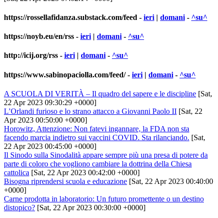
https://rossellafidanza.substack.com/feed
-
ieri
|
domani
-
^su^
https://noyb.eu/en/rss
-
ieri
|
domani
-
^su^
http://icij.org/rss
-
ieri
|
domani
-
^su^
https://www.sabinopaciolla.com/feed/
-
ieri
|
domani
-
^su^
A SCUOLA DI VERITÀ – Il quadro del sapere e le discipline
[Sat,
22 Apr 2023 09:30:29 +0000]
L’Orlandi furioso e lo strano attacco a Giovanni Paolo II
[Sat, 22
Apr 2023 00:50:00 +0000]
Horowitz, Attenzione: Non fatevi ingannare, la FDA non sta
facendo marcia indietro sui vaccini COVID. Sta rilanciando.
[Sat,
22 Apr 2023 00:45:00 +0000]
Il Sinodo sulla Sinodalità appare sempre più una presa di potere da
parte di coloro che vogliono cambiare la dottrina della Chiesa
cattolica
[Sat, 22 Apr 2023 00:42:00 +0000]
Bisogna riprendersi scuola e educazione
[Sat, 22 Apr 2023 00:40:00
+0000]
Carne prodotta in laboratorio: Un futuro promettente o un destino
distopico?
[Sat, 22 Apr 2023 00:30:00 +0000]