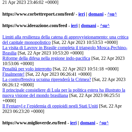
21 Apr 2023 23:46:02 +0000]
https://www.corbettreport.com/feed/
-
ieri
|
domani
-
^su^
https://www.ideeazione.com/feed
-
ieri
|
domani
-
^su^
Limiti alla resilienza della catena di approvvigionamento: una critica
del capitale monopolistico
[Sat, 22 Apr 2023 10:53:53 +0000]
La visita di Lavrov in Brasile completa il triangolo Mosca-Pechino-
Brasilia
[Sat, 22 Apr 2023 10:53:20 +0000]
Riforme della difesa nella regione indo-pacifica
[Sat, 22 Apr 2023
10:53:06 +0000]
Penalità per volo interrotto
[Sat, 22 Apr 2023 10:51:18 +0000]
Finalmente!
[Sat, 22 Apr 2023 06:26:41 +0000]
La controffensiva ucraina riprenderà la Crimea?
[Sat, 22 Apr 2023
06:26:12 +0000]
Il principale consigliere di Lula per la politica estera ha illustrato la
nuova visione del mondo brasiliana
[Sat, 22 Apr 2023 06:25:51
+0000]
Il Fentanyl e l’epidemia di oppioidi negli Stati Uniti
[Sat, 22 Apr
2023 06:23:20 +0000]
https://www.miglioverde.eu/feed
-
ieri
|
domani
-
^su^