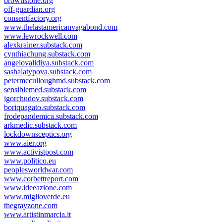
brownstone.org
off-guardian.org
consentfactory.org
www.thelastamericanvagabond.com
www.lewrockwell.com
alexkrainer.substack.com
cynthiachung.substack.com
angelovalidiya.substack.com
sashalatypova.substack.com
petermcculloughmd.substack.com
sensiblemed.substack.com
igorchudov.substack.com
boriquagato.substack.com
frodepandemica.substack.com
arkmedic.substack.com
lockdownsceptics.org
www.aier.org
www.activistpost.com
www.politico.eu
peoplesworldwar.com
www.corbettreport.com
www.ideeazione.com
www.miglioverde.eu
thegrayzone.com
www.artistinmarcia.it