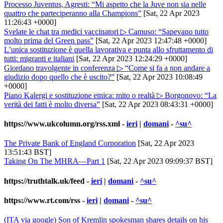
Processo Juventus, Agresti: “Mi aspetto che la Juve non sia nelle
quattro che parteciperanno alla Champions”
[Sat, 22 Apr 2023
11:26:43 +0000]
Svelate le chat tra medici vaccinatori ▷ Camuso: “Sapevano tutto
molto prima del Green pass”
[Sat, 22 Apr 2023 12:47:48 +0000]
L’unica sostituzione è quella lavorativa e punta allo sfruttamento di
tutti: migranti e italiani
[Sat, 22 Apr 2023 12:24:29 +0000]
Giordano travolgente in conferenza ▷ “Come si fa a non andare a
giudizio dopo quello che è uscito?”
[Sat, 22 Apr 2023 10:08:49
+0000]
Piano Kalergi e sostituzione etnica: mito o realtà ▷ Borgonovo: “La
verità dei fatti è molto diversa”
[Sat, 22 Apr 2023 08:43:31 +0000]
https://www.ukcolumn.org/rss.xml
-
ieri
|
domani
-
^su^
The Private Bank of England Corporation
[Sat, 22 Apr 2023
13:51:43 BST]
Taking On The MHRA—Part 1
[Sat, 22 Apr 2023 09:09:37 BST]
https://truthtalk.uk/feed
-
ieri
|
domani
-
^su^
https://www.rt.com/rss
-
ieri
|
domani
-
^su^
(ITA via google)
Son of Kremlin spokesman shares details on his