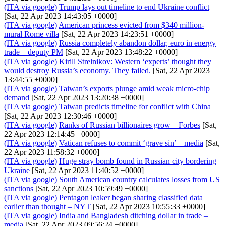
(ITA via google)
Trump lays out timeline to end Ukraine conflict
[Sat, 22 Apr 2023 14:43:05 +0000]
(ITA via google)
American princess evicted from $340 million-
mural Rome villa
[Sat, 22 Apr 2023 14:23:51 +0000]
(ITA via google)
Russia completely abandon dollar, euro in energy
trade – deputy PM
[Sat, 22 Apr 2023 13:48:22 +0000]
(ITA via google)
Kirill Strelnikov: Western ‘experts’ thought they
would destroy Russia’s economy. They failed.
[Sat, 22 Apr 2023
13:44:55 +0000]
(ITA via google)
Taiwan’s exports plunge amid weak micro-chip
demand
[Sat, 22 Apr 2023 13:20:38 +0000]
(ITA via google)
Taiwan predicts timeline for conflict with China
[Sat, 22 Apr 2023 12:30:46 +0000]
(ITA via google)
Ranks of Russian billionaires grow – Forbes
[Sat,
22 Apr 2023 12:14:45 +0000]
(ITA via google)
Vatican refuses to commit ‘grave sin’ – media
[Sat,
22 Apr 2023 11:58:32 +0000]
(ITA via google)
Huge stray bomb found in Russian city bordering
Ukraine
[Sat, 22 Apr 2023 11:40:52 +0000]
(ITA via google)
South American country calculates losses from US
sanctions
[Sat, 22 Apr 2023 10:59:49 +0000]
(ITA via google)
Pentagon leaker began sharing classified data
earlier than thought – NYT
[Sat, 22 Apr 2023 10:55:33 +0000]
(ITA via google)
India and Bangladesh ditching dollar in trade –
media
[Sat, 22 Apr 2023 09:56:24 +0000]