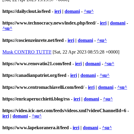
https://dailyclout.io/feed
-
ieri
|
domani
-
^su^
https://www.technocracy.news/index.php/feed/
-
ieri
|
domani
-
^su^
https://coscienzeinrete.net/feed
-
ieri
|
domani
-
^su^
Musk CONTRO TUTTI!
[Sat, 22 Apr 2023 08:55:28 +0000]
https://www.renovatio21.com/feed
-
ieri
|
domani
-
^su^
https://canadianpatriot.org/feed
-
ieri
|
domani
-
^su^
https://www.centromachiavelli.com/feed/
-
ieri
|
domani
-
^su^
https://enricaperucchietti.blog/rss
-
ieri
|
domani
-
^su^
https://video.icic-net.com/feeds/videos.xml?videoChannelId=6
-
ieri
|
domani
-
^su^
https://www.lapekoranera.it/feed
-
ieri
|
domani
-
^su^