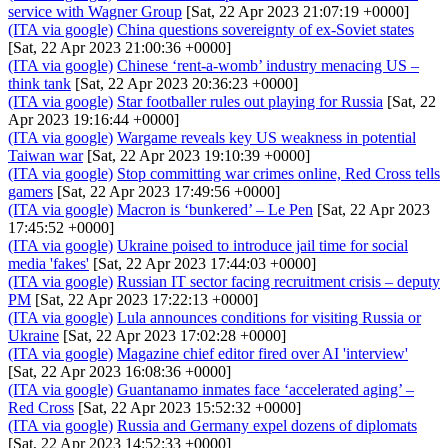
service with Wagner Group
[Sat, 22 Apr 2023 21:07:19 +0000]
(ITA via google)
China questions sovereignty of ex-Soviet states
[Sat, 22 Apr 2023 21:00:36 +0000]
(ITA via google)
Chinese ‘rent-a-womb’ industry menacing US –
think tank
[Sat, 22 Apr 2023 20:36:23 +0000]
(ITA via google)
Star footballer rules out playing for Russia
[Sat, 22
Apr 2023 19:16:44 +0000]
(ITA via google)
Wargame reveals key US weakness in potential
Taiwan war
[Sat, 22 Apr 2023 19:10:39 +0000]
(ITA via google)
Stop committing war crimes online, Red Cross tells
gamers
[Sat, 22 Apr 2023 17:49:56 +0000]
(ITA via google)
Macron is ‘bunkered’ – Le Pen
[Sat, 22 Apr 2023
17:45:52 +0000]
(ITA via google)
Ukraine poised to introduce jail time for social
media 'fakes'
[Sat, 22 Apr 2023 17:44:03 +0000]
(ITA via google)
Russian IT sector facing recruitment crisis – deputy
PM
[Sat, 22 Apr 2023 17:22:13 +0000]
(ITA via google)
Lula announces conditions for visiting Russia or
Ukraine
[Sat, 22 Apr 2023 17:02:28 +0000]
(ITA via google)
Magazine chief editor fired over AI 'interview'
[Sat, 22 Apr 2023 16:08:36 +0000]
(ITA via google)
Guantanamo inmates face ‘accelerated aging’ –
Red Cross
[Sat, 22 Apr 2023 15:52:32 +0000]
(ITA via google)
Russia and Germany expel dozens of diplomats
[Sat, 22 Apr 2023 14:52:33 +0000]