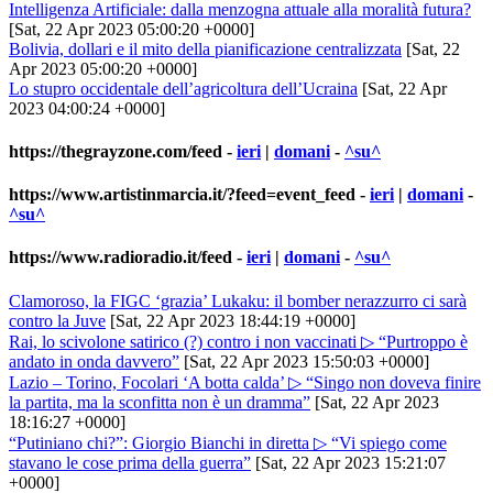
Intelligenza Artificiale: dalla menzogna attuale alla moralità futura?
[Sat, 22 Apr 2023 05:00:20 +0000]
Bolivia, dollari e il mito della pianificazione centralizzata
[Sat, 22
Apr 2023 05:00:20 +0000]
Lo stupro occidentale dell’agricoltura dell’Ucraina
[Sat, 22 Apr
2023 04:00:24 +0000]
https://thegrayzone.com/feed
-
ieri
|
domani
-
^su^
https://www.artistinmarcia.it/?feed=event_feed
-
ieri
|
domani
-
^su^
https://www.radioradio.it/feed
-
ieri
|
domani
-
^su^
Clamoroso, la FIGC ‘grazia’ Lukaku: il bomber nerazzurro ci sarà
contro la Juve
[Sat, 22 Apr 2023 18:44:19 +0000]
Rai, lo scivolone satirico (?) contro i non vaccinati ▷ “Purtroppo è
andato in onda davvero”
[Sat, 22 Apr 2023 15:50:03 +0000]
Lazio – Torino, Focolari ‘A botta calda’ ▷ “Singo non doveva finire
la partita, ma la sconfitta non è un dramma”
[Sat, 22 Apr 2023
18:16:27 +0000]
“Putiniano chi?”: Giorgio Bianchi in diretta ▷ “Vi spiego come
stavano le cose prima della guerra”
[Sat, 22 Apr 2023 15:21:07
+0000]